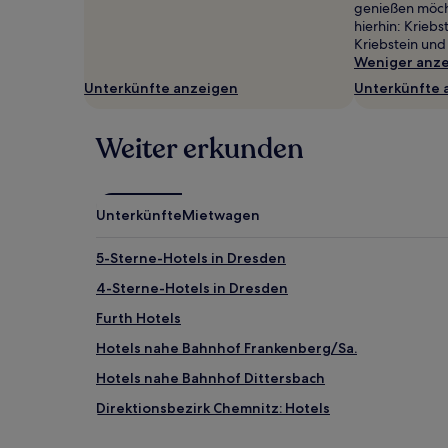
genießen möch
wurde.
hierhin: Kriebs
Preise
Kriebstein und
und
Weniger anz
Verfügbarkeiten
können
Unterkünfte anzeigen
Unterkünfte 
sich
ändern.
Es
Weiter erkunden
können
zusätzliche
Bedingungen
gelten.
Unterkünfte
Mietwagen
5-Sterne-Hotels in Dresden
4-Sterne-Hotels in Dresden
Furth Hotels
Hotels nahe Bahnhof Frankenberg/Sa.
Hotels nahe Bahnhof Dittersbach
Direktionsbezirk Chemnitz: Hotels
Hotels nahe Bahnhof Einsiedel