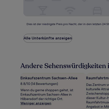
Dies
Dies ist der niedrigste Preis pro Nacht, der in den letzten 
ist
der
niedrigste
Alle Unterkünfte anzeigen
Preis
pro
Nacht,
der
in
Andere Sehenswürdigkeiten i
den
letzten
24 Stunden
für
Einkaufszentrum Sachsen-Allee
Raumfahrt
einen
8.8/10 (14 Bewertungen)
Das Zentrum v
Aufenthalt
kulturelle Attra
mit
Wenn du gerne shoppen gehst, ist
Zwischenstopp 
1 Übernachtung
Einkaufszentrum Sachsen-Allee in
dieser Kultur-H
von
Hilbersdorf der richtige Ort.
Raumfahrtmuse
2 Erwachsenen
Weniger anzeigen
Angebot in Mit
gefunden