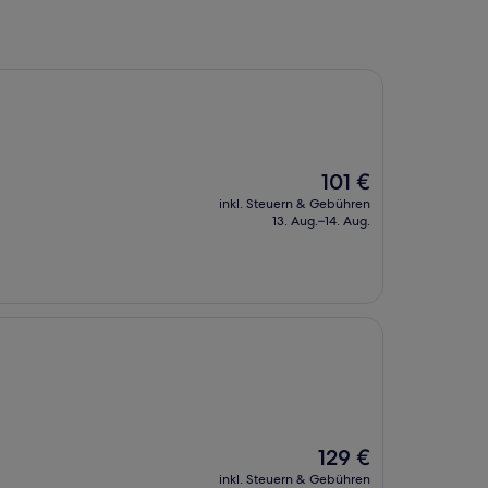
Der
101 €
Preis
inkl. Steuern & Gebühren
beträgt
13. Aug.–14. Aug.
101 €
Der
129 €
Preis
inkl. Steuern & Gebühren