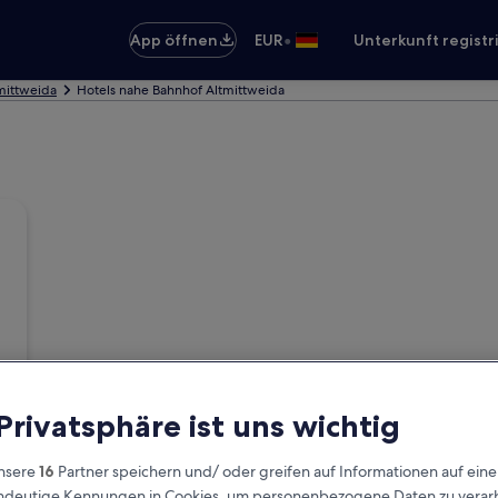
•
App öffnen
EUR
Unterkunft registr
tmittweida
Hotels nahe Bahnhof Altmittweida
 Privatsphäre ist uns wichtig
nsere
16
Partner speichern und/ oder greifen auf Informationen auf ein
eindeutige Kennungen in Cookies, um personenbezogene Daten zu verarb