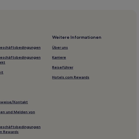
Weitere Informationen
Geschäftsbedingungen
Über uns
dorf-Augustusburg
Geschäftsbedingungen
Karriere
e
ekt
Reiseführer
hnhof
it
Hotels.com Rewards
inweise/Kontakt
 Meerane
inien und Melden von
Geschäftsbedingungen
om Rewards
sdorf/Erzgeb.