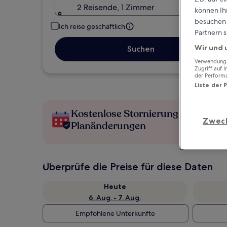
2 Reisende, 1 Zimmer
können Ihr
besuchen S
Ich reise geschäftlich
Partnern s
Wir und 
Suchen
Verwendung g
Zugriff auf 
der Perform
Liste der 
Kostenlose Stornierung bei
Zwec
Planänderungen
Überprüfe die Preise für diese Daten
Heute
6. Aug. - 7. Aug.
Empfohlene Unterkünfte