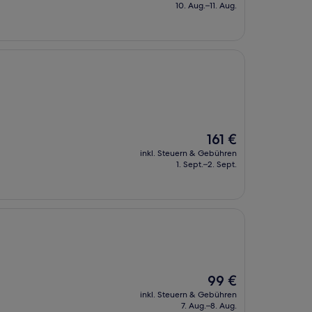
beträgt
10. Aug.–11. Aug.
129 €
Der
161 €
Preis
inkl. Steuern & Gebühren
beträgt
1. Sept.–2. Sept.
161 €
Der
99 €
Preis
inkl. Steuern & Gebühren
beträgt
7. Aug.–8. Aug.