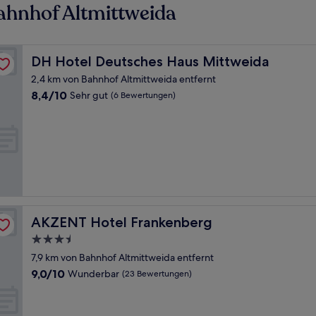
ahnhof Altmittweida
DH Hotel Deutsches Haus Mittweida
DH Hotel Deutsches Haus Mittweida
2,4 km von Bahnhof Altmittweida entfernt
8.4
8,4/10
Sehr gut
(6 Bewertungen)
von
10,
Sehr
gut,
(6
Bewertungen)
AKZENT Hotel Frankenberg
AKZENT Hotel Frankenberg
3.5-
Sterne-
7,9 km von Bahnhof Altmittweida entfernt
Unterkunft
9.0
9,0/10
Wunderbar
(23 Bewertungen)
von
10,
Wunderbar,