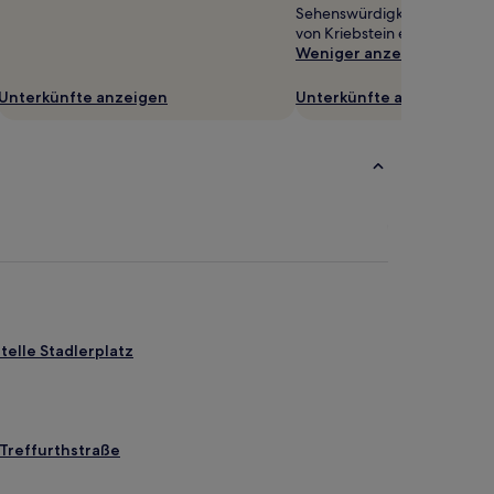
Sehenswürdigkeiten, 0,8 k
von Kriebstein entfernt.
Weniger anzeigen
Unterkünfte anzeigen
Unterkünfte anzeigen
elle Stadlerplatz
Treffurthstraße
-Altchemnitz