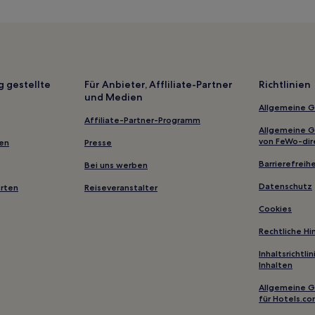
uptbahnhof
Noßwitz Hotels
Landkreis Leipzig: Hotels
Zöllnitz Hotels
s Pferdebahnmuseum
Moosheim Hotels
g gestellte
Für Anbieter, Affliliate-Partner
Richtlinien
und Medien
Draisdorf Hotels
Allgemeine 
Hotels nahe Bahnhof Erdmanns
Affiliate-Partner-Programm
Allgemeine 
Hotels nahe Kriebsteintalsperr
von FeWo-dir
gen
Presse
Hotels nahe Chemnitz Hauptba
Barrierefreihe
Bei uns werben
Frankenberg Hotels
Datenschutz
erten
Reiseveranstalter
Hostels in Leipzig
Cookies
Ferienwohnungen in Chemnitz
Rechtliche H
Gasthäuser in Steile Wand von
Inhaltsrichtl
Inhalten
Ferienwohnungen in Dresden
Hostels in Dresden
Allgemeine 
für Hotels.c
Hotels mit Küchenzeile in Herm