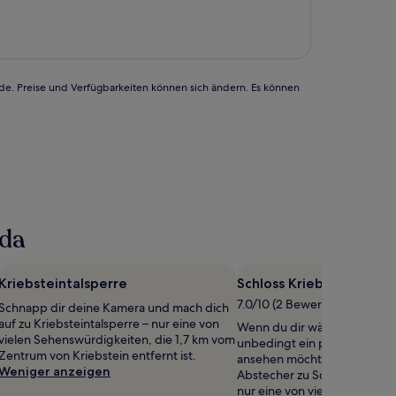
99 €
rde. Preise und Verfügbarkeiten können sich ändern. Es können
ida
Kriebsteintalsperre
Schloss Kriebstein
7.0/10 (2 Bewertungen)
Schnapp dir deine Kamera und mach dich
auf zu Kriebsteintalsperre – nur eine von
Wenn du dir während deiner
vielen Sehenswürdigkeiten, die 1,7 km vom
unbedingt ein paar Sehensw
Zentrum von Kriebstein entfernt ist.
ansehen möchtest, solltest d
Weniger anzeigen
Abstecher zu Schloss Kriebs
nur eine von vielen lokalen