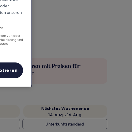
 oder
rden unseren
n:
chern von oder
rbeleistung und
boten.
Mehr sparen mit Preisen für
ptieren
Mitglieder
Nächstes Wochenende
14. Aug. - 16. Aug.
Unterkunftsstandard