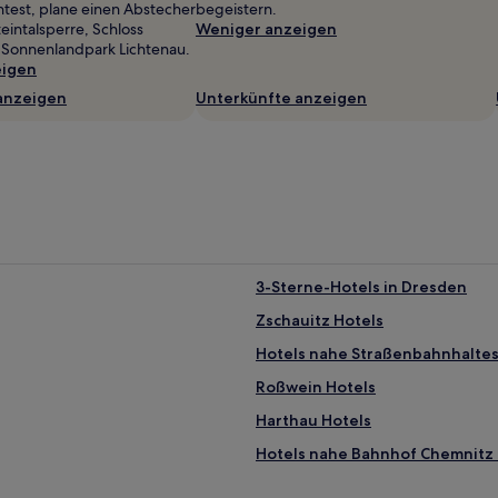
test, plane einen Abstecher
begeistern.
teintalsperre, Schloss
Weniger anzeigen
 Sonnenlandpark Lichtenau.
eigen
anzeigen
Unterkünfte anzeigen
3-Sterne-Hotels in Dresden
Zschauitz Hotels
Hotels nahe Straßenbahnhaltest
Roßwein Hotels
Harthau Hotels
Hotels nahe Bahnhof Chemnitz 
Hotels nahe Bahnhof Chemnitz