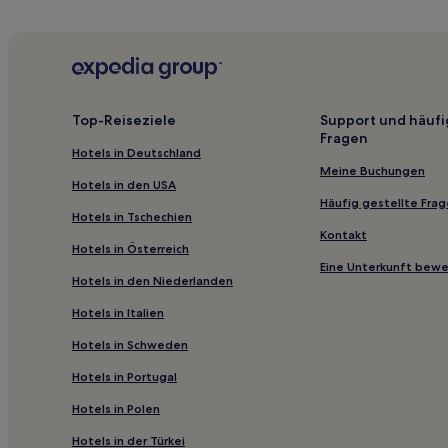
Hotels nahe Straßenbahnhaltestelle Chemnitz Ha
Hermsdorf Hotels
Hotels nahe Klaffenbach Hp
Hotels nahe Döbelner Pferdebahn und Deutsche
Top-Reiseziele
Support und häufi
Fragen
Meusen Hotels
Hotels in Deutschland
Hotels nahe Bahnhof Frankenberg
Meine Buchungen
Hotels in den USA
Penig Hotels
Häufig gestellte Fra
Hotels in Tschechien
Hotels nahe Bahnhof Chemnitz Theaterplatz
Kontakt
Hotels in Österreich
Köttern Hotels
Eine Unterkunft bew
Hotels in den Niederlanden
Köttwitzsch Hotels
Hotels in Italien
Hostels in Altmarkt
Hotels in Schweden
Ferienwohnungen in Störmthaler See
Hotels in Portugal
Ferienwohnungen in Steile Wand von Meerane
Aparthotels in Dresden
Hotels in Polen
Haustierfreundliche in Hermsdorf/Erzgeb.
Hotels in der Türkei