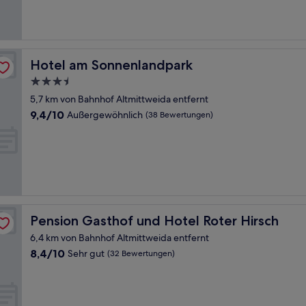
(23
Bewertungen)
Hotel am Sonnenlandpark
Hotel am Sonnenlandpark
3.5-
Sterne-
5,7 km von Bahnhof Altmittweida entfernt
Unterkunft
9.4
9,4/10
Außergewöhnlich
(38 Bewertungen)
von
10,
Außergewöhnlich,
(38
Bewertungen)
Pension Gasthof und Hotel Roter Hirsch
Pension Gasthof und Hotel Roter Hirsch
6,4 km von Bahnhof Altmittweida entfernt
8.4
8,4/10
Sehr gut
(32 Bewertungen)
von
10,
Sehr
gut,