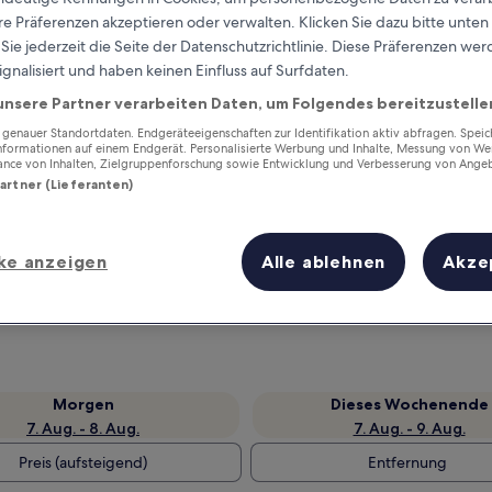
e Präferenzen akzeptieren oder verwalten. Klicken Sie dazu bitte unten
ie jederzeit die Seite der Datenschutzrichtlinie. Diese Präferenzen we
ignalisiert und haben keinen Einfluss auf Surfdaten.
unsere Partner verarbeiten Daten, um Folgendes bereitzustelle
enauer Standortdaten. Endgeräteeigenschaften zur Identifikation aktiv abfragen. Spei
Informationen auf einem Endgerät. Personalisierte Werbung und Inhalte, Messung von We
ance von Inhalten, Zielgruppenforschung sowie Entwicklung und Verbesserung von Ange
Partner (Lieferanten)
Verdiene Prämien für jede
ke anzeigen
Alle ablehnen
Akze
wahrgenommene Übernachtung
Morgen
Dieses Wochenende
7. Aug. - 8. Aug.
7. Aug. - 9. Aug.
Preis (aufsteigend)
Entfernung