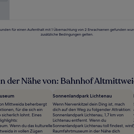
(32
Bewertungen)
24 Stunden für einen Aufenthalt mit 1 Übernachtung von 2 Erwachsenen gefunden wu
zusätzliche Bedingungen gelten.
n der Nähe von: Bahnhof Altmittwe
museum
Sonnenlandpark Lichtenau
on Mittweida beherbergt
Wenn Nervenkitzel dein Ding ist, mach
ktionen, für die sich ein
dich auf den Weg zu folgender Attraktion:
sicherlich lohnt. Eines
Sonnenlandpark Lichtenau, 1,7 km von
ighlights:
Lichtenau entfernt. Wenn du
um. Wenn du das kulturelle
Sonnenlandpark Lichtenau toll findest, wird
tweida in vollen Zügen
Raumfahrtmuseum in der Nähe dich