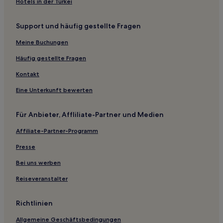
Hotels in der Türkei
Schönerlinde Hotels
Support und häufig gestellte Fragen
Hönower Siedlung Hotels
Oberhavel: Hotels
Meine Buchungen
Liebenwalde Hotels
Häufig gestellte Fragen
Hotels nahe Bushaltestelle Mühlenbeck-Mönchmühl
Kontakt
Hönow Hotels
Eine Unterkunft bewerten
Mehrow Hotels
Für Anbieter, Affliliate-Partner und Medien
Schwanebeck Hotels
Affiliate-Partner-Programm
Hotels nahe Bahnhof Blumberg
Niederneuendorf Hotels
Presse
Hotels nahe Bahnhof Hohen Neuendorf West
Bei uns werben
Pensionen in Multicenter Vogelsdorf
Reiseveranstalter
Pensionen in Scharmützelsee
Richtlinien
Ferienwohnungen in Rauensche Berge
Allgemeine Geschäftsbedingungen
Ferienwohnungen in Brandenburg Region