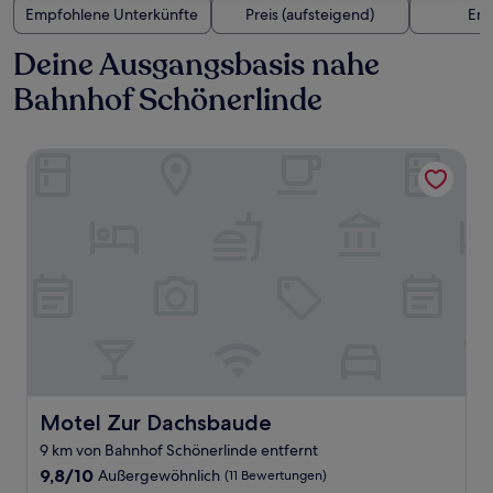
Empfohlene Unterkünfte
Preis (aufsteigend)
Ent
Deine Ausgangsbasis nahe
Bahnhof Schönerlinde
Motel Zur Dachsbaude
Motel Zur Dachsbaude
Motel Zur Dachsbaude
9 km von Bahnhof Schönerlinde entfernt
9.8
9,8/10
Außergewöhnlich
(11 Bewertungen)