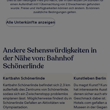
Dies
Dies ist der niedrigste Preis pro Nacht, der in den letzten 24 Stunden für
einen Aufenthalt mit 1 Übernachtung von 2 Erwachsenen gefunden
ist
wurde. Preise und Verfügbarkeiten können sich ändern. Es können
der
zusätzliche Bedingungen gelten.
niedrigste
Preis
Alle Unterkünfte anzeigen
pro
Nacht,
der
in
den
letzten
Andere Sehenswürdigkeiten in
24 Stunden
für
der Nähe von: Bahnhof
einen
Aufenthalt
Schönerlinde
mit
1 Übernachtung
von
Kartbahn Schönerlinde
Kunstleben Berlin
2 Erwachsenen
gefunden
Kartbahn Schönerlinde befindet sich 2,3 km
Du magst Kunst? Kunstl
wurde.
außerhalb des Zentrums von Schönerlinde,
hat interessante Ausste
Preise
sodass sich ein Zwischenstopp problemlos
denen sicher auch etw
und
einplanen lässt. Möglicherweise findest du in
Geschmack dabei ist. R
Verfügbarkeiten
Schönerlinde Gefallen an Aktivitäten wie
Hotels.com gefallen au
können
Olympiastadion.
Museen in der Gegend