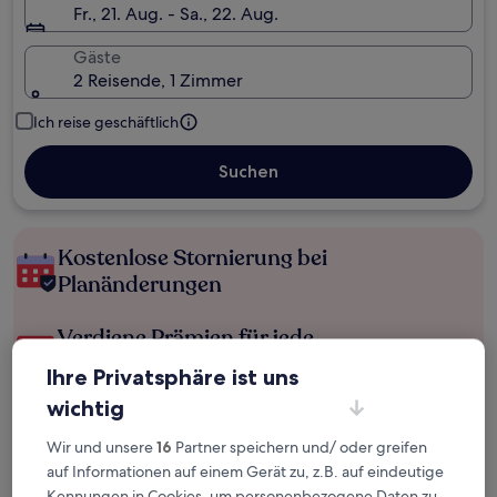
Fr., 21. Aug. - Sa., 22. Aug.
Gäste
2 Reisende, 1 Zimmer
Ich reise geschäftlich
Suchen
Kostenlose Stornierung bei
Planänderungen
Verdiene Prämien für jede
wahrgenommene Übernachtung
Ihre Privatsphäre ist uns
wichtig
Mehr sparen mit Preisen für Mitglieder
Wir und unsere
16
Partner speichern und/ oder greifen
auf Informationen auf einem Gerät zu, z.B. auf eindeutige
Kennungen in Cookies, um personenbezogene Daten zu