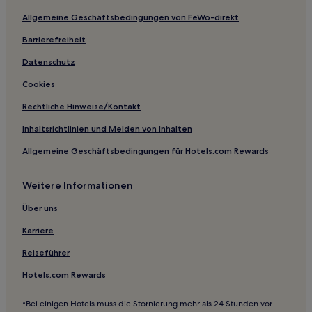
Allgemeine Geschäftsbedingungen von FeWo-direkt
Ferienwohnungen in Landschaftsschutzgebiet
Brandenburger Osthavelniederung
Barrierefreiheit
Pensionen in Landschaftsschutzgebiet Brandenburger
Datenschutz
Osthavelniederung
Cookies
Hotels mit WLAN in Lychen
Hotels mit Parkplatz in Lychen
Rechtliche Hinweise/Kontakt
Hotels mit Parkplatz in Wandlitz
Inhaltsrichtlinien und Melden von Inhalten
Hotels mit Parkplatz in Fürstenberg-Havel
Allgemeine Geschäftsbedingungen für Hotels.com Rewards
Business in Schönefeld
Weitere Informationen
Familien in Schönefeld
Über uns
Hotels mit Fitnessbereich in Schönefeld
Karriere
Familien in Potsdam
Haustierfreundliche in Potsdam
Reiseführer
Lgbtqia-Freundliche in Potsdam
Hotels.com Rewards
Haustierfreundliche nahe Landschaftsschutzgebiet
*Bei einigen Hotels muss die Stornierung mehr als 24 Stunden vor
Brandenburger Osthavelniederung