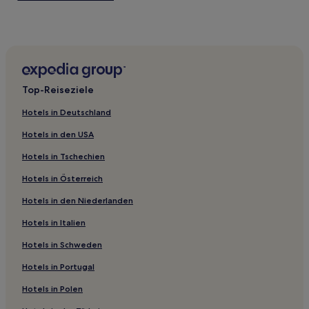
Mühlenbeck Hotels
Hoppegarten Hotels
Hotels nahe S-Bahn-Station Schonfließ
Hotels nahe Bahnhof Schönwalde
Top-Reiseziele
Birkholzaue Hotels
Hotels in Deutschland
Sydower Fließ Hotels
Hotels in den USA
Hotels nahe S-Bahn-Station Zepernick
Hotels in Tschechien
Eiche Hotels
Hotels in Österreich
Glienicke/Nordbahn Hotels
Hotels in den Niederlanden
Hotels nahe S-Bahn-Station Röntgental
Lobetal Hotels
Hotels in Italien
Schildow Hotels
Hotels in Schweden
Bergfelde Hotels
Hotels in Portugal
Marwitz Hotels
Hotels in Polen
Blumberg Hotels