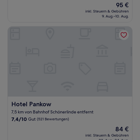
von
Der
95 €
10,
Preis
Außergewöhnlich,
inkl. Steuern & Gebühren
beträgt
9. Aug.–10. Aug.
(11
95 €
Bewertungen)
Hotel Pankow
Hotel Pankow
Hotel Pankow
7,5 km von Bahnhof Schönerlinde entfernt
7.4
7,4/10
Gut
(521 Bewertungen)
von
Der
84 €
10,
Preis
Gut,
inkl. Steuern & Gebühren
beträgt