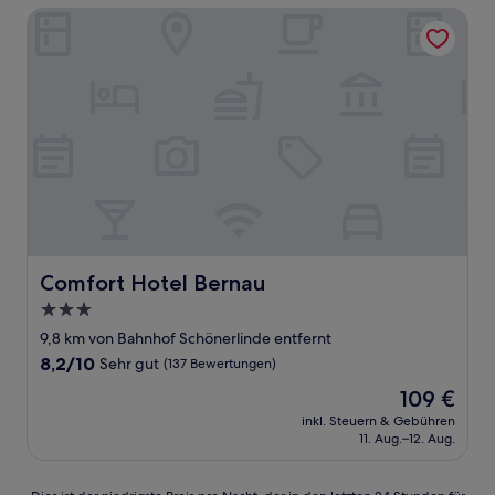
Bewertungen)
Comfort Hotel Bernau
Comfort Hotel Bernau
Comfort Hotel Bernau
3.0-
Sterne-
9,8 km von Bahnhof Schönerlinde entfernt
Unterkunft
8.2
8,2/10
Sehr gut
(137 Bewertungen)
von
Der
109 €
10,
Preis
Sehr
inkl. Steuern & Gebühren
beträgt
11. Aug.–12. Aug.
gut,
109 €
(137
Bewertungen)