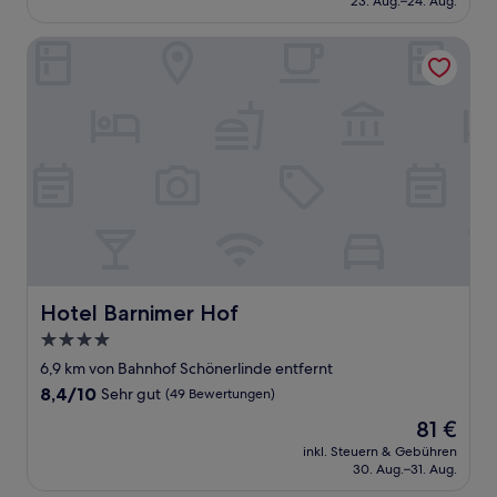
23. Aug.–24. Aug.
(521
84 €
Bewertungen)
Hotel Barnimer Hof
Hotel Barnimer Hof
Hotel Barnimer Hof
4.0-
Sterne-
6,9 km von Bahnhof Schönerlinde entfernt
Unterkunft
8.4
8,4/10
Sehr gut
(49 Bewertungen)
von
Der
81 €
10,
Preis
Sehr
inkl. Steuern & Gebühren
beträgt
30. Aug.–31. Aug.
gut,
81 €
(49