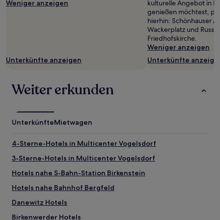
sich
Weniger anzeigen
kulturelle Angebot in Be
ändern.
genießen möchtest, pl
Es
hierhin: Schönhauser Al
können
Wackerplatz und Russi
zusätzliche
Friedhofskirche.
Bedingungen
Weniger anzeigen
gelten.
Unterkünfte anzeigen
Unterkünfte anzeige
Weiter erkunden
Unterkünfte
Mietwagen
4-Sterne-Hotels in Multicenter Vogelsdorf
3-Sterne-Hotels in Multicenter Vogelsdorf
Hotels nahe S-Bahn-Station Birkenstein
Hotels nahe Bahnhof Bergfeld
Danewitz Hotels
Birkenwerder Hotels