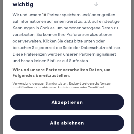
wichtig
Karls Hotel
1. Karls Hotel
Wir und unsere
16
Partner speichern und/ oder greifen
auf Informationen auf einem Gerät zu, z.B. auf eindeutige
4.5-
Kennungen in Cookies, um personenbezogene Daten zu
Sterne-
26,6 km von Bahnhof Albstadt-Laufen Ort entfernt
verarbeiten. Sie können Ihre Präferenzen akzeptieren
Unterkunft
9.8
9,8/10
Außergewöhnlich
(240 Bewertungen)
oder verwalten. Klicken Sie dazu bitte unten oder
von
Der
169 €
10,
besuchen Sie jederzeit die Seite der Datenschutzrichtlinie.
Preis
Außergewöhnlich,
inkl. Steuern & Gebühren
Diese Präferenzen werden unseren Partnern signalisiert
beträgt
23. Aug.–24. Aug.
(240
und haben keinen Einfluss auf Surfdaten.
169 €
Bewertungen)
Sombea
Wir und unsere Partner verarbeiten Daten, um
Folgendes bereitzustellen:
Verwendung genauer Standortdaten. Endgeräteeigenschaften zur
Identifikation aktiv abfragen. Speichern von oder Zugriff auf
Informationen auf einem Endgerät. Personalisierte Werbung und
Inhalte, Messung von Werbeleistung und der Performance von Inhalten,
Zielgruppenforschung sowie Entwicklung und Verbesserung von
Akzeptieren
Angeboten.
Liste der Partner (Lieferanten)
Alle ablehnen