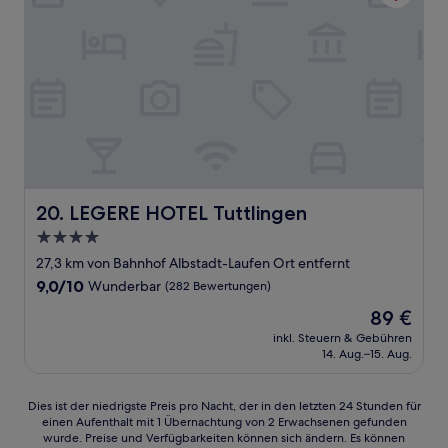
LEGERE HOTEL Tuttlingen
20. LEGERE HOTEL Tuttlingen
4.0-
Sterne-
27,3 km von Bahnhof Albstadt-Laufen Ort entfernt
Unterkunft
9.0
9,0/10
Wunderbar
(282 Bewertungen)
von
Der
89 €
10,
Preis
Wunderbar,
inkl. Steuern & Gebühren
beträgt
14. Aug.–15. Aug.
(282
89 €
Bewertungen)
Dies
Dies ist der niedrigste Preis pro Nacht, der in den letzten 24 Stunden für
einen Aufenthalt mit 1 Übernachtung von 2 Erwachsenen gefunden
ist
wurde. Preise und Verfügbarkeiten können sich ändern. Es können
der