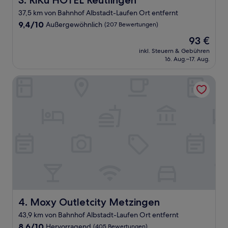
3. RiKu HOTEL Reutlingen
37,5 km von Bahnhof Albstadt-Laufen Ort entfernt
9.4
9,4/10
Außergewöhnlich
(207 Bewertungen)
von
Der
93 €
10,
Preis
Außergewöhnlich,
inkl. Steuern & Gebühren
beträgt
16. Aug.–17. Aug.
(207
93 €
Bewertungen)
Moxy Outletcity Metzingen
Moxy Outletcity Metzingen
4. Moxy Outletcity Metzingen
43,9 km von Bahnhof Albstadt-Laufen Ort entfernt
8.6
8,6/10
Hervorragend
(405 Bewertungen)