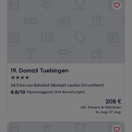
Domizil Tuebingen
19. Domizil Tuebingen
4.0-
Sterne-
34,5 km von Bahnhof Albstadt-Laufen Ort entfernt
Unterkunft
8.8
8,8/10
Hervorragend
(264 Bewertungen)
von
Der
208 €
10,
Preis
Hervorragend,
inkl. Steuern & Gebühren
beträgt
16. Aug.–17. Aug.
(264
208 €
Bewertungen)
LEGERE HOTEL Tuttlingen