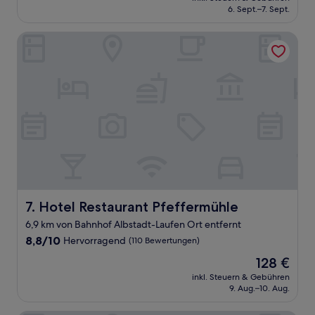
beträgt
6. Sept.–7. Sept.
(240
191 €
Bewertungen)
Hotel Restaurant Pfeffermühle
Hotel Restaurant Pfeffermühle
7. Hotel Restaurant Pfeffermühle
6,9 km von Bahnhof Albstadt-Laufen Ort entfernt
8.8
8,8/10
Hervorragend
(110 Bewertungen)
von
Der
128 €
10,
Preis
Hervorragend,
inkl. Steuern & Gebühren
beträgt
9. Aug.–10. Aug.
(110
128 €
Bewertungen)