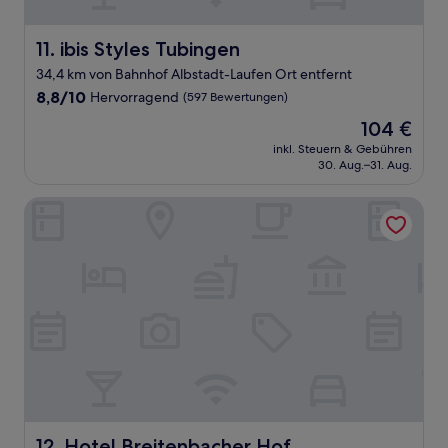
ibis Styles Tubingen
11. ibis Styles Tubingen
34,4 km von Bahnhof Albstadt-Laufen Ort entfernt
8.8
8,8/10
Hervorragend
(597 Bewertungen)
von
Der
104 €
10,
Preis
Hervorragend,
inkl. Steuern & Gebühren
beträgt
30. Aug.–31. Aug.
(597
104 €
Bewertungen)
Hotel Breitenbacher Hof
Hotel Breitenbacher Hof
12. Hotel Breitenbacher Hof