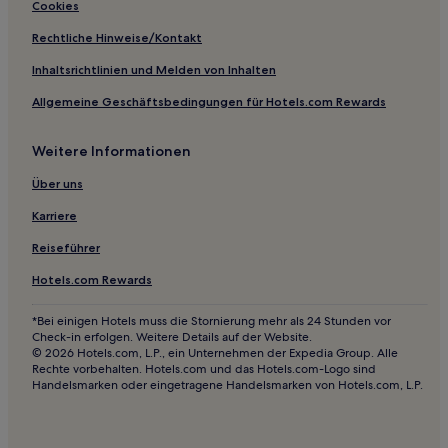
Haustierfreundliche in Singen
Cookies
Hotels mit Parkplatz in Vöhrenbach
Rechtliche Hinweise/Kontakt
Familien in Überlingen
Inhaltsrichtlinien und Melden von Inhalten
Hotels mit inbegriffenem Frühstück in Überlingen
Allgemeine Geschäftsbedingungen für Hotels.com Rewards
Haustierfreundliche in Tübingen
Weitere Informationen
Familien in Tübingen
Haustierfreundliche in Reutlingen
Über uns
Hotels mit Parkplatz in Loßburg
Karriere
Hotels mit Fitnessbereich in Villingen-Schwenningen
Reiseführer
Hotels mit Parkplatz in Hornberg
Hotels.com Rewards
Familien in Sindelfingen
*Bei einigen Hotels muss die Stornierung mehr als 24 Stunden vor
Hotels mit Parkplatz in Schwarzwald
Check-in erfolgen. Weitere Details auf der Website.
© 2026 Hotels.com, L.P., ein Unternehmen der Expedia Group. Alle
Hotels mit inbegriffenem Frühstück in Schwarzwald
Rechte vorbehalten. Hotels.com und das Hotels.com-Logo sind
Handelsmarken oder eingetragene Handelsmarken von Hotels.com, L.P.
Familien in Schwarzwald
Hotels mit Wellnessbereich in Schwarzwald