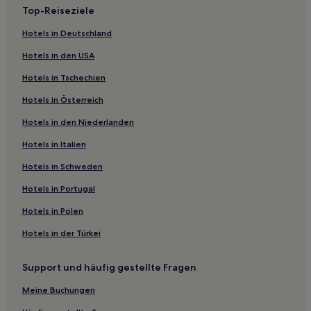
Top-Reiseziele
Bad Dürrheim Hotels
Hotels in Deutschland
Landkreis Sigmaringen: Hotels
Hotels in den USA
Horgen Hotels
Hotels in Tschechien
Bärenthal Hotels
Hotels in Österreich
Hotels nahe Bahnhof Mühringen
Hotels in den Niederlanden
Haidkapelle Hotels
Landkreis Rottweil: Hotels
Hotels in Italien
Hotels nahe Bahnhof Spaichingen
Hotels in Schweden
Hotels nahe Schwäbische Albstraße
Hotels in Portugal
Landkreis Tübingen: Hotels
Hotels in Polen
Wanne Hotels
Hotels in der Türkei
Landkreis Tuttlingen: Hotels
Support und häufig gestellte Fragen
Glatten Hotels
Egelstal Hotels
Meine Buchungen