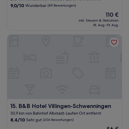
Unterkunft
9.0
9,0/10
Wunderbar
(89 Bewertungen)
von
Der
110 €
10,
Preis
Wunderbar,
inkl. Steuern & Gebühren
beträgt
18. Aug.–19. Aug.
(89
110 €
Bewertungen)
B&B Hotel Villingen-Schwenningen
B&B Hotel Villingen-Schwenningen
15. B&B Hotel Villingen-Schwenningen
33,9 km von Bahnhof Albstadt-Laufen Ort entfernt
8.4
8,4/10
Sehr gut
(206 Bewertungen)
von
Der