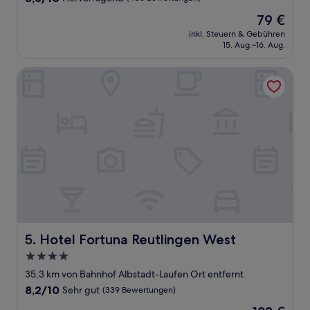
von
Der
79 €
10,
Preis
Hervorragend,
inkl. Steuern & Gebühren
beträgt
15. Aug.–16. Aug.
(405
79 €
Bewertungen)
Hotel Fortuna Reutlingen West
Hotel Fortuna Reutlingen West
5. Hotel Fortuna Reutlingen West
4.0-
Sterne-
35,3 km von Bahnhof Albstadt-Laufen Ort entfernt
Unterkunft
8.2
8,2/10
Sehr gut
(339 Bewertungen)
von
Der