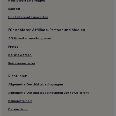
Dießen Hotels
Häufig gestellte Fragen
Regierungsbezirk Tübingen: Hotels
Kontakt
Hotels nahe Bahnhof Tuttlingen Schulen
Eine Unterkunft bewerten
Stockenhausen Hotels
Für Anbieter, Affliliate-Partner und Medien
Hotels nahe Bahnhof Weilheim
Affiliate-Partner-Programm
Neukirch Hotels
Hotels nahe Landestheater Tübingen
Presse
Hotels nahe Bahnhof Trochtelfingen ALB-GOLD
Bei uns werben
Hausen Hotels
Reiseveranstalter
Hotels nahe Bahnhof Tübingen-Derendingen
Richtlinien
Gemarkung Ostdorf Hotels
Allgemeine Geschäftsbedingungen
Familien in Leinfelden-Echterdingen
Allgemeine Geschäftsbedingungen von FeWo-direkt
Hotels mit Parkplatz in Oberschwaben
Familien in Freudenstadt
Barrierefreiheit
Haustierfreundliche in Löffingen
Datenschutz