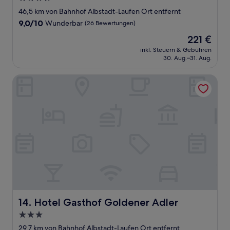
Sterne-
46,5 km von Bahnhof Albstadt-Laufen Ort entfernt
Unterkunft
9.0
9,0/10
Wunderbar
(26 Bewertungen)
von
Der
221 €
10,
Preis
Wunderbar,
inkl. Steuern & Gebühren
beträgt
30. Aug.–31. Aug.
(26
221 €
Bewertungen)
Hotel Gasthof Goldener Adler
Hotel Gasthof Goldener Adler
14. Hotel Gasthof Goldener Adler
3.0-
Sterne-
29,7 km von Bahnhof Albstadt-Laufen Ort entfernt