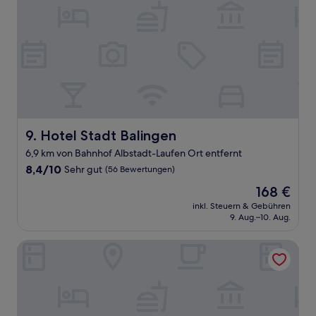
Hotel Stadt Balingen
9. Hotel Stadt Balingen
6,9 km von Bahnhof Albstadt-Laufen Ort entfernt
8.4
8,4/10
Sehr gut
(56 Bewertungen)
von
Der
168 €
10,
Preis
Sehr
inkl. Steuern & Gebühren
beträgt
9. Aug.–10. Aug.
gut,
168 €
(56
Bewertungen)
Zollersteighof