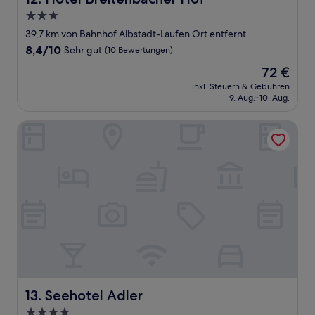
3.0-
Sterne-
39,7 km von Bahnhof Albstadt-Laufen Ort entfernt
Unterkunft
8.4
8,4/10
Sehr gut
(10 Bewertungen)
von
Der
72 €
10,
Preis
Sehr
inkl. Steuern & Gebühren
beträgt
9. Aug.–10. Aug.
gut,
72 €
(10
Bewertungen)
Seehotel Adler
Seehotel Adler
13. Seehotel Adler
4.0-