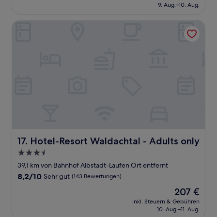
beträgt
9. Aug.–10. Aug.
(62
109 €
Bewertungen)
Hotel-Resort Waldachtal - Adults only
Hotel-Resort Waldachtal - Adults only
17. Hotel-Resort Waldachtal - Adults only
3.5-
Sterne-
39,1 km von Bahnhof Albstadt-Laufen Ort entfernt
Unterkunft
8.2
8,2/10
Sehr gut
(143 Bewertungen)
von
Der
207 €
10,
Preis
Sehr
inkl. Steuern & Gebühren
beträgt
10. Aug.–11. Aug.
gut,
207 €