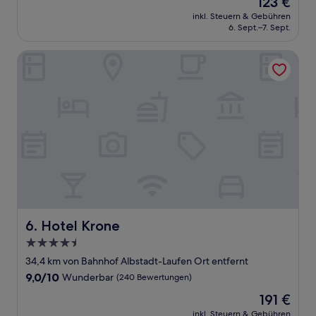
123 €
10,
Preis
Sehr
inkl. Steuern & Gebühren
beträgt
6. Sept.–7. Sept.
gut,
123 €
(339
Bewertungen)
Hotel Krone
Hotel Krone
6. Hotel Krone
4.5-
Sterne-
34,4 km von Bahnhof Albstadt-Laufen Ort entfernt
Unterkunft
9.0
9,0/10
Wunderbar
(240 Bewertungen)
von
Der
191 €
10,
Preis
Wunderbar,
inkl. Steuern & Gebühren