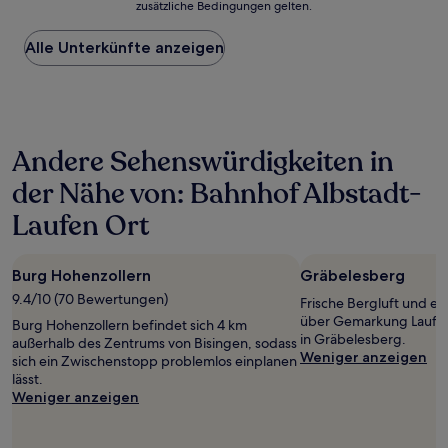
zusätzliche Bedingungen gelten.
niedrigste
Preis
Alle Unterkünfte anzeigen
pro
Nacht,
der
in
den
letzten
Andere Sehenswürdigkeiten in
24 Stunden
für
der Nähe von: Bahnhof Albstadt-
einen
Aufenthalt
Laufen Ort
mit
1 Übernachtung
von
Burg Hohenzollern
Gräbelesberg
2 Erwachsenen
9.4/10 (70 Bewertungen)
gefunden
Frische Bergluft und e
wurde.
über Gemarkung Laufen 
Burg Hohenzollern befindet sich 4 km
Preise
in Gräbelesberg.
außerhalb des Zentrums von Bisingen, sodass
und
Weniger anzeigen
sich ein Zwischenstopp problemlos einplanen
Verfügbarkeiten
lässt.
können
Weniger anzeigen
sich
ändern.
Es