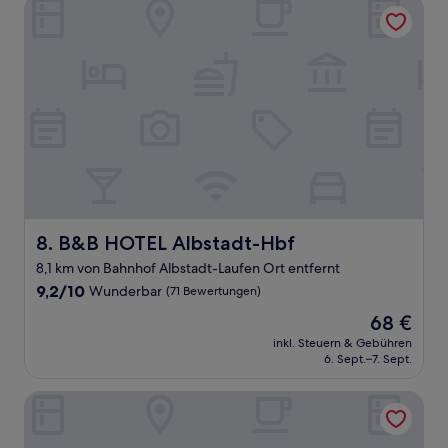
B&B HOTEL Albstadt-Hbf
B&B HOTEL Albstadt-Hbf
8. B&B HOTEL Albstadt-Hbf
8,1 km von Bahnhof Albstadt-Laufen Ort entfernt
9.2
9,2/10
Wunderbar
(71 Bewertungen)
von
Der
68 €
10,
Preis
Wunderbar,
inkl. Steuern & Gebühren
beträgt
6. Sept.–7. Sept.
(71
68 €
Bewertungen)
Hotel Stadt Balingen