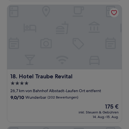
(143
Bewertungen)
Hotel Traube Revital
Hotel Traube Revital
18. Hotel Traube Revital
4.0-
Sterne-
26,7 km von Bahnhof Albstadt-Laufen Ort entfernt
Unterkunft
9.0
9,0/10
Wunderbar
(202 Bewertungen)
von
Der
175 €
10,
Preis
Wunderbar,
inkl. Steuern & Gebühren
beträgt
14. Aug.–15. Aug.
(202
175 €
Bewertungen)
Domizil Tuebingen