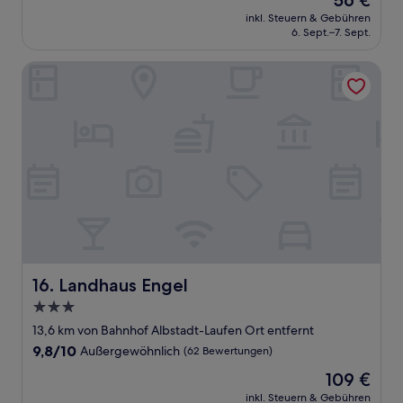
56 €
10,
Preis
Sehr
inkl. Steuern & Gebühren
beträgt
6. Sept.–7. Sept.
gut,
56 €
(206
Bewertungen)
Landhaus Engel
Landhaus Engel
16. Landhaus Engel
3.0-
Sterne-
13,6 km von Bahnhof Albstadt-Laufen Ort entfernt
Unterkunft
9.8
9,8/10
Außergewöhnlich
(62 Bewertungen)
von
Der
109 €
10,
Preis
Außergewöhnlich,
inkl. Steuern & Gebühren