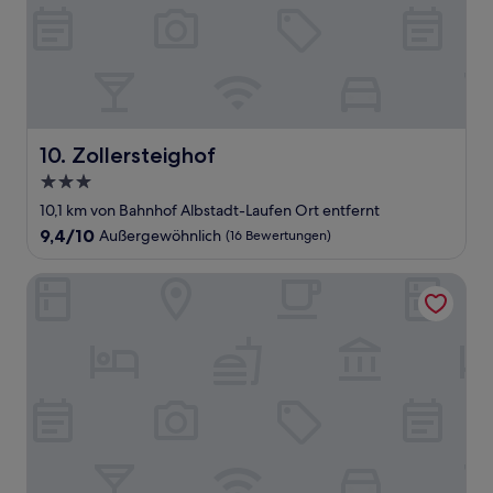
Zollersteighof
10. Zollersteighof
3.0-
Sterne-
10,1 km von Bahnhof Albstadt-Laufen Ort entfernt
Unterkunft
9.4
9,4/10
Außergewöhnlich
(16 Bewertungen)
von
10,
ibis Styles Tubingen
Außergewöhnlich,
(16
Bewertungen)