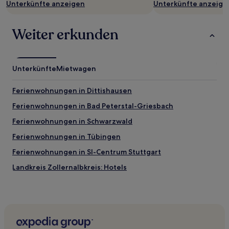
Unterkünfte anzeigen
Unterkünfte anzeige
können
zusätzliche
Bedingungen
Weiter erkunden
gelten.
Unterkünfte
Mietwagen
Ferienwohnungen in Dittishausen
Ferienwohnungen in Bad Peterstal-Griesbach
Ferienwohnungen in Schwarzwald
Ferienwohnungen in Tübingen
Ferienwohnungen in SI-Centrum Stuttgart
Landkreis Zollernalbkreis: Hotels
Hotels nahe Bahnhof Haigerloch
Sigmaringendorf Hotels
Liptingen Hotels
Stein Hotels