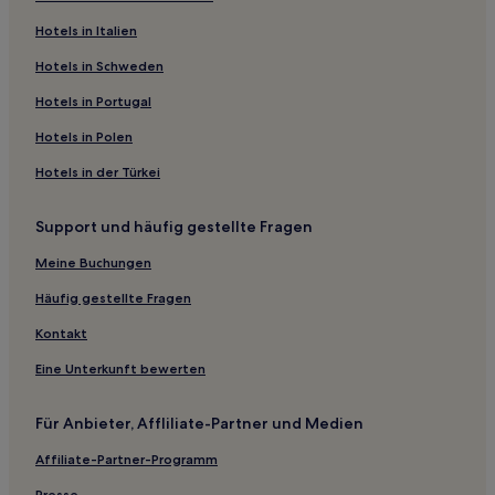
Zossen Hotels
Hotels in Italien
Unterspreewald Hotels
Hotels in Schweden
Bestensee Nord Hotels
Hotels in Portugal
Hotels nahe Bahnhof Drahnsdorf
Hotels in Polen
Hotels nahe Bahnhof Luckau-Uckro
Hotels in der Türkei
Bestensee Hotels
Support und häufig gestellte Fragen
Sellendorf Hotels
Lübben Hotels
Meine Buchungen
Bischdorf Hotels
Häufig gestellte Fragen
Prieros Hotels
Kontakt
Hotels nahe Bahnhof Wünsdorf-Waldstadt
Eine Unterkunft bewerten
Hotels nahe Museumsdorf Baruther Glashütte
Für Anbieter, Affliliate-Partner und Medien
Pensionen in Burg
Affiliate-Partner-Programm
Pensionen in Burg-Dorf
Presse