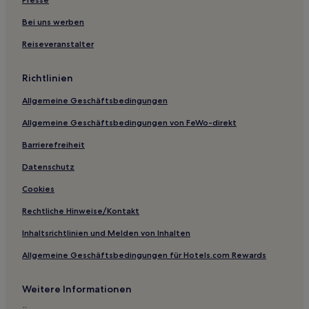
Pensionen in Multicenter Vogelsdorf
Pensionen in Scharmützelsee
Bei uns werben
Ferienwohnungen in Rauensche Berge
Reiseveranstalter
Ferienwohnungen in Brandenburg Region
Richtlinien
Business in Schönefeld
Allgemeine Geschäftsbedingungen
Hotels mit Fitnessbereich in Schönefeld
Allgemeine Geschäftsbedingungen von FeWo-direkt
Familien in Schönefeld
Familien in Potsdam
Barrierefreiheit
Haustierfreundliche in Potsdam
Datenschutz
Lgbtqia-Freundliche in Potsdam
Cookies
Haustierfreundliche in Werder
Rechtliche Hinweise/Kontakt
Hotels mit inbegriffenem Frühstück in Werder
Inhaltsrichtlinien und Melden von Inhalten
Hotels mit Parkplatz in Waltersdorf
Allgemeine Geschäftsbedingungen für Hotels.com Rewards
Hotels mit Parkplatz in Westliche Vorstadt
Weitere Informationen
Familien in Lübbenau/Spreewald