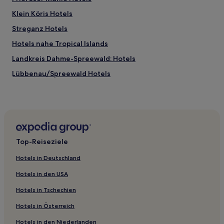
Klein Köris Hotels
Streganz Hotels
Hotels nahe Tropical Islands
Landkreis Dahme-Spreewald: Hotels
Lübbenau/Spreewald Hotels
Saalow Hotels
Nunsdorf Hotels
Selchow Hotels
Großmachnow Hotels
Top-Reiseziele
Teltow-Fläming: Hotels
Hotels in Deutschland
Hotels nahe Spreewaldmuseum Lübbenau
Hotels in den USA
Mittenwalde Hotels
Hotels in Tschechien
Jüterbog Hotels
Hotels in Österreich
Gräbendorf Hotels
Hotels in den Niederlanden
Glienick Hotels