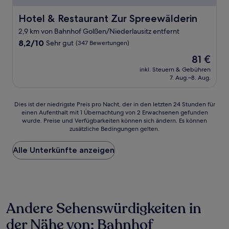
Hotel & Restaurant Zur Spreewälderin
Hotel & Restaurant Zur Spreewälderin
2,9 km von Bahnhof Golßen/Niederlausitz entfernt
8.2
8,2/10
Sehr gut
(347 Bewertungen)
von
Der
81 €
10,
Preis
Sehr
inkl. Steuern & Gebühren
beträgt
7. Aug.–8. Aug.
gut,
81 €
(347
Bewertungen)
Dies
Dies ist der niedrigste Preis pro Nacht, der in den letzten 24 Stunden für
einen Aufenthalt mit 1 Übernachtung von 2 Erwachsenen gefunden
ist
wurde. Preise und Verfügbarkeiten können sich ändern. Es können
der
zusätzliche Bedingungen gelten.
niedrigste
Preis
Alle Unterkünfte anzeigen
pro
Nacht,
der
in
den
letzten
Andere Sehenswürdigkeiten in
24 Stunden
für
der Nähe von: Bahnhof
einen