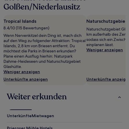
Aufenthalt
Golßen/Niederlausitz
mit
1 Übernachtung
von
Tropical Islands
Naturschutzgebiet 
2 Erwachsenen
8.4/10 (115 Bewertungen)
gefunden
Naturschutzgebiet Glash
wurde.
km außerhalb des Zent
Wenn Nervenkitzel dein Ding ist, mach dich
Preise
sodass sich ein Zwisch
auf den Weg zu folgender Attraktion: Tropical
und
einplanen lässt.
Islands, 2,8 km von Briesen entfernt. Du
Verfügbarkeiten
Weniger anzeigen
möchtest die Parks in Briesen erkunden?
können
Plane einen Ausflug hierhin: Naturpark
sich
Dahme-Heideseen und Naturschutzgebiet
ändern.
Glashütte.
Es
Weniger anzeigen
können
Unterkünfte anzeigen
Unterkünfte anzeige
zusätzliche
Bedingungen
gelten.
Weiter erkunden
Unterkünfte
Mietwagen
Prieroser Mühle Hotels