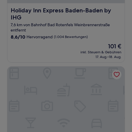
Holiday Inn Express Baden-Baden by IHG
Holiday Inn Express Baden-Baden by
IHG
7,6 km von Bahnhof Bad Rotenfels Weinbrennerstraße
entfernt
8.6
8,6/10
Hervorragend
(1.004 Bewertungen)
von
Der
101 €
10,
Preis
Hervorragend,
inkl. Steuern & Gebühren
beträgt
17. Aug.–18. Aug.
(1.004
101 €
Bewertungen)
Aqua Aurelia Suitenhotel an den Thermen