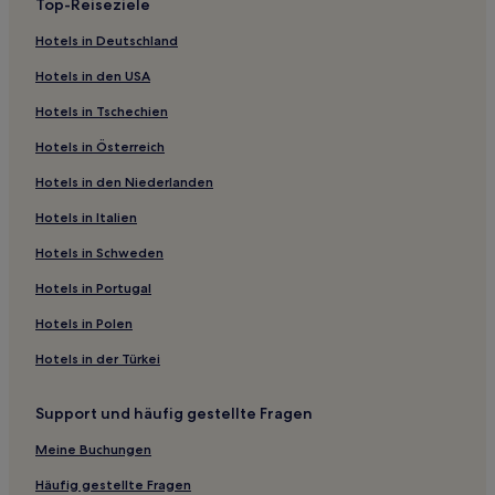
Top-Reiseziele
Hotels nahe Westweg
Hotels in Deutschland
Hügelsheim Hotels
Hotels in den USA
Hotels nahe Bahnhof Reichenbach
Hotels in Tschechien
Hotels nahe Siebentäler Therme Bad Herrenalb
Hotels in Österreich
Hotels nahe Bahnhof Karlsruhe West
Hotels in den Niederlanden
Hotels nahe Mehliskopf
Pfinzweiler Hotels
Hotels in Italien
Landkreis Rastatt: Hotels
Hotels in Schweden
Bühl Hotels
Hotels in Portugal
Rüppurr-Südost Hotels
Hotels in Polen
Karlsruhe Hotels
Hotels in der Türkei
Hotels nahe Badisches Staatstheater
Support und häufig gestellte Fragen
Oberreut Waldlage Hotels
Hotels nahe S-Bahn-Station Busenbach
Meine Buchungen
Alt-Daxlanden Hotels
Häufig gestellte Fragen