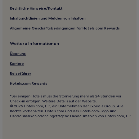
Hotels mit Wellnessbereich in Nordschwarzwald
Rechtliche Hinweise/Kontakt
Haustierfreundliche in Pforzheim
Inhaltsrichtlinien und Melden von Inhalten
Familien in Pforzheim
Allgemeine Geschäftsbedingungen für Hotels.com Rewards
Business in Offenburg
Weitere Informationen
Haustierfreundliche in Offenburg
Familien in Südweststadt
Über uns
Haustierfreundliche in Südweststadt
Karriere
Haustierfreundliche in Oppenau
Reiseführer
Hotels mit inbegriffenem Frühstück in Bad Peterstal-
Hotels.com Rewards
Griesbach
Familien in Bad Peterstal-Griesbach
*Bei einigen Hotels muss die Stornierung mehr als 24 Stunden vor
Check-in erfolgen. Weitere Details auf der Website.
Hotels mit Parkplatz in Bühl
© 2026 Hotels.com, L.P., ein Unternehmen der Expedia Group. Alle
Rechte vorbehalten. Hotels.com und das Hotels.com-Logo sind
Haustierfreundliche in Bühl
Handelsmarken oder eingetragene Handelsmarken von Hotels.com, L.P.
Familien in Baden-Baden
Haustierfreundliche in Ettlingen