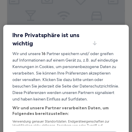
Landhotel Engel & Kreuz
Landhotel Engel & Kreuz
Ihre Privatsphäre ist uns
3 km von Bahnhof Bad Rotenfels Weinbrennerstraße
wichtig
entfernt
8.0
8,0/10
Sehr gut
(1 Bewertung)
Wir und unsere
16
Partner speichern und/ oder greifen
von
Der
auf Informationen auf einem Gerät zu, z.B. auf eindeutige
90 €
10,
Preis
Kennungen in Cookies, um personenbezogene Daten zu
Sehr
inkl. Steuern & Gebühren
beträgt
11. Aug.–12. Aug.
gut,
verarbeiten. Sie können Ihre Präferenzen akzeptieren
90 €
(1
oder verwalten. Klicken Sie dazu bitte unten oder
Bewertung)
Hotel & Mühlenapartments
besuchen Sie jederzeit die Seite der Datenschutzrichtlinie.
Diese Präferenzen werden unseren Partnern signalisiert
und haben keinen Einfluss auf Surfdaten.
Wir und unsere Partner verarbeiten Daten, um
Folgendes bereitzustellen:
Verwendung genauer Standortdaten. Endgeräteeigenschaften zur
Identifikation aktiv abfragen. Speichern von oder Zugriff auf
Informationen auf einem Endgerät. Personalisierte Werbung und