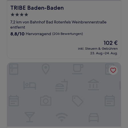
TRIBE Baden-Baden
TRIBE Baden-Baden
4.0-
Sterne-
7,2 km von Bahnhof Bad Rotenfels Weinbrennerstraße
Unterkunft
entfernt
8.8
8,8/10
Hervorragend
(206 Bewertungen)
von
Der
102 €
10,
Preis
Hervorragend,
inkl. Steuern & Gebühren
beträgt
23. Aug.–24. Aug.
(206
102 €
Bewertungen)
Maison Messmer - ein Mitglied der Hommage Luxury Hotel