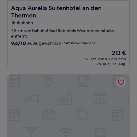
Aqua Aurelia Suitenhotel an den Thermen
Aqua Aurelia Suitenhotel an den
Thermen
4.5-
Sterne-
7,3 km von Bahnhof Bad Rotenfels Weinbrennerstraße
Unterkunft
entfernt
9.6
9,6/10
Außergewöhnlich
(642 Bewertungen)
von
Der
213 €
10,
Preis
Außergewöhnlich,
inkl. Steuern & Gebühren
beträgt
25. Aug.–26. Aug.
(642
213 €
Bewertungen)
Roomers Baden-Baden, Autograph Collection