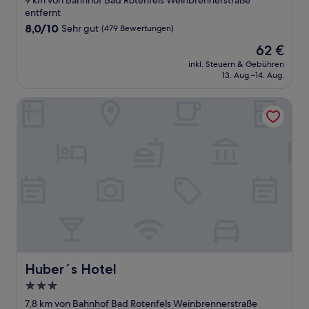
9 km von Bahnhof Bad Rotenfels Weinbrennerstraße
entfernt
8.0
8,0/10
Sehr gut
(479 Bewertungen)
von
Der
62 €
10,
Preis
Sehr
inkl. Steuern & Gebühren
beträgt
13. Aug.–14. Aug.
gut,
62 €
(479
Bewertungen)
Huber´s Hotel
Huber´s Hotel
Huber´s Hotel
3.0-
Sterne-
7,8 km von Bahnhof Bad Rotenfels Weinbrennerstraße