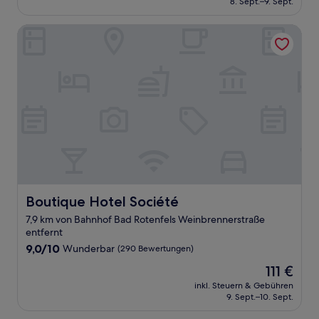
8. Sept.–9. Sept.
(250
113 €
Bewertungen)
Boutique Hotel Société
Boutique Hotel Société
Boutique Hotel Société
7,9 km von Bahnhof Bad Rotenfels Weinbrennerstraße
entfernt
9.0
9,0/10
Wunderbar
(290 Bewertungen)
von
Der
111 €
10,
Preis
Wunderbar,
inkl. Steuern & Gebühren
beträgt
9. Sept.–10. Sept.
(290
111 €
Bewertungen)