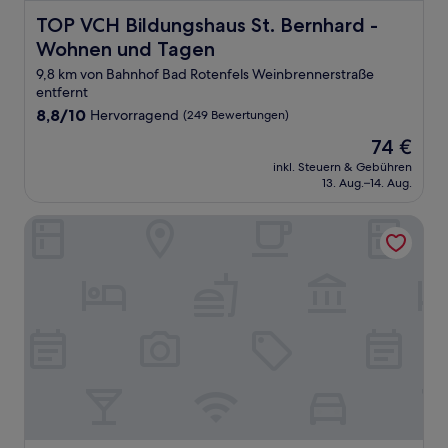
TOP VCH Bildungshaus St. Bernhard - Wohnen und Tage
TOP VCH Bildungshaus St. Bernhard -
Wohnen und Tagen
9,8 km von Bahnhof Bad Rotenfels Weinbrennerstraße
entfernt
8.8
8,8/10
Hervorragend
(249 Bewertungen)
von
Der
74 €
10,
Preis
Hervorragend,
inkl. Steuern & Gebühren
beträgt
13. Aug.–14. Aug.
(249
74 €
Bewertungen)
Hotel Belle Epoque Baden Baden