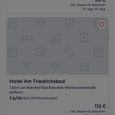
10,
Preis
Hervorragend,
inkl. Steuern & Gebühren
beträgt
13. Aug.–14. Aug.
(64
131 €
Bewertungen)
Hotel Am Friedrichsbad
Hotel Am Friedrichsbad
Hotel Am Friedrichsbad
7,4 km von Bahnhof Bad Rotenfels Weinbrennerstraße
entfernt
7.6
7,6/10
Gut
(250 Bewertungen)
von
Der
113 €
10,
Preis
Gut,
inkl. Steuern & Gebühren
beträgt