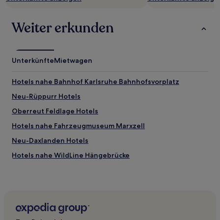
Weiter erkunden
Unterkünfte
Mietwagen
Hotels nahe Bahnhof Karlsruhe Bahnhofsvorplatz
Neu-Rüppurr Hotels
Oberreut Feldlage Hotels
Hotels nahe Fahrzeugmuseum Marxzell
Neu-Daxlanden Hotels
Hotels nahe WildLine Hängebrücke
Hotels nahe Stiftskirche
Baden-Baden Hotels
Hotels nahe S-Bahn-Station Bietigheim
Gernsbach Hotels