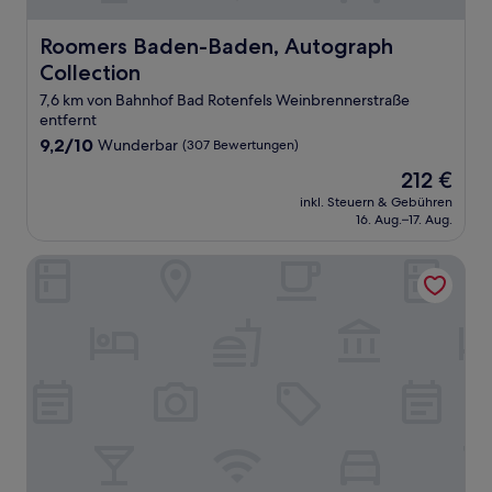
Roomers Baden-Baden, Autograph Collection
Roomers Baden-Baden, Autograph
Collection
7,6 km von Bahnhof Bad Rotenfels Weinbrennerstraße
entfernt
9.2
9,2/10
Wunderbar
(307 Bewertungen)
von
Der
212 €
10,
Preis
Wunderbar,
inkl. Steuern & Gebühren
beträgt
16. Aug.–17. Aug.
(307
212 €
Bewertungen)
Hotel Laterne