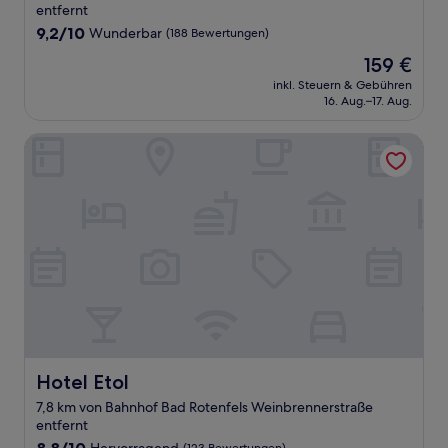
Unterkunft
entfernt
9.2
9,2/10
Wunderbar
(188 Bewertungen)
von
Der
159 €
10,
Preis
Wunderbar,
inkl. Steuern & Gebühren
beträgt
16. Aug.–17. Aug.
(188
159 €
Bewertungen)
Hotel Etol
Hotel Etol
Hotel Etol
7,8 km von Bahnhof Bad Rotenfels Weinbrennerstraße
entfernt
8.8