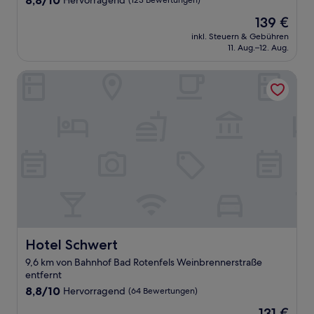
8,8/10
Hervorragend
(123 Bewertungen)
von
Der
139 €
10,
Preis
Hervorragend,
inkl. Steuern & Gebühren
beträgt
11. Aug.–12. Aug.
(123
139 €
Bewertungen)
Hotel Schwert
Hotel Schwert
Hotel Schwert
9,6 km von Bahnhof Bad Rotenfels Weinbrennerstraße
entfernt
8.8
8,8/10
Hervorragend
(64 Bewertungen)
von
Der
131 €