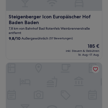
Steigenberger Icon Europäischer Hof Baden Baden
Steigenberger Icon Europäischer Hof
Baden Baden
7,8 km von Bahnhof Bad Rotenfels Weinbrennerstraße
entfernt
9.8
9,8/10
Außergewöhnlich
(57 Bewertungen)
von
Der
185 €
10,
Preis
Außergewöhnlich,
inkl. Steuern & Gebühren
beträgt
16. Aug.–17. Aug.
(57
185 €
Bewertungen)
Hotel SONATA