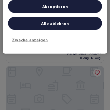
Inhalte, Messung von Werbeleistung und der Performance von Inhalten,
Zielgruppenforschung sowie Entwicklung und Verbesserung von
Akzeptieren
Angeboten.
Liste der Partner (Lieferanten)
Hotel & Mühlenapartments
Hotel & Mühlenapartments
Alle ablehnen
3.0-
Sterne-
5,4 km von Bahnhof Bad Rotenfels Weinbrennerstraße
Unterkunft
entfernt
Zwecke anzeigen
9.4
9,4/10
Außergewöhnlich
(69 Bewertungen)
von
Der
105 €
10,
Preis
Außergewöhnlich,
inkl. Steuern & Gebühren
beträgt
11. Aug.–12. Aug.
(69
105 €
Bewertungen)
Steigenberger Icon Europäischer Hof Baden Baden