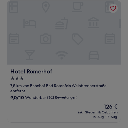
Hotel Römerhof
Hotel Römerhof
Hotel Römerhof
3.0-
Sterne-
7,5 km von Bahnhof Bad Rotenfels Weinbrennerstraße
Unterkunft
entfernt
9.0
9,0/10
Wunderbar
(362 Bewertungen)
von
Der
126 €
10,
Preis
Wunderbar,
inkl. Steuern & Gebühren
beträgt
16. Aug.–17. Aug.
(362
126 €
Bewertungen)