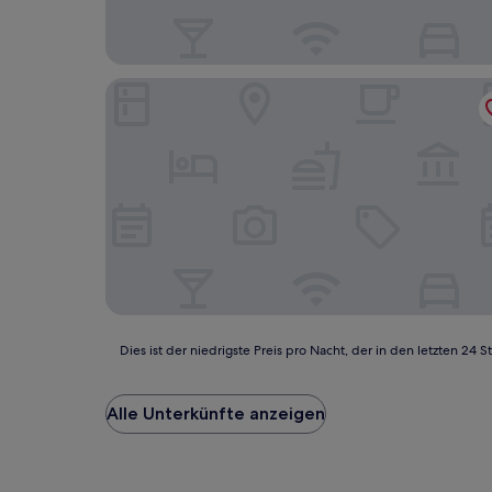
Vital- und Wellnesshotel Albblick
Dies
Dies ist der niedrigste Preis pro Nacht, der in den letzten 
ist
der
niedrigste
Alle Unterkünfte anzeigen
Preis
pro
Nacht,
der