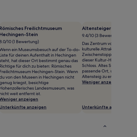
Römisches Freilichtmuseum
Altensteiger Schloss
Hechingen-Stein
9.4/10 (3 Bewertungen)
8.0/10 (1 Bewertung)
Das Zentrum von Altensteig
kulturelle Attraktionen, für di
Wenn ein Museumsbesuch auf der To-do-
Zwischenstopp sicherlich loh
Liste für deinen Aufenthalt in Hechingen
dieser Kultur-Highlights: Alt
steht, hat dieser Ort bestimmt genau das
Schloss. Altes Schloss mit M
Richtige für dich zu bieten: Römisches
passende Ort, um die kulture
Freilichtmuseum Hechingen-Stein. Wenn
Altensteig zu erleben.
du von den Museen in Hechingen nicht
Weniger anzeigen
genug kriegst, besichtige
Hohenzollerisches Landesmuseum, was
nicht weit entfernt ist.
Weniger anzeigen
Unterkünfte anzeigen
Unterkünfte anzeigen