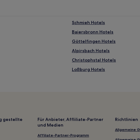
Schmieh Hotels
Baiersbronn Hotels
Göttelfingen Hotels
Alpirsbach Hotels
Christophstal Hotels
Loßburg Hotels
Hotels nahe Keltenschanze
Landkreis Tübingen: Hotels
Glatten Hotels
Dießen Hotels
Unterjettingen Hotels
g gestellte
Für Anbieter, Affliliate-Partner
Richtlinien
und Medien
Denzenberg Hotels
Allgemeine 
Neuweiler Hotels
Affiliate-Partner-Programm
Allgemeine 