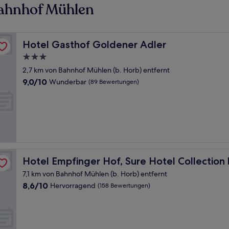
Bahnhof Mühlen
Hotel Gasthof Goldener Adler
Hotel Gasthof Goldener Adler
3.0-
Sterne-
2,7 km von Bahnhof Mühlen (b. Horb) entfernt
Unterkunft
9.0
9,0/10
Wunderbar
(89 Bewertungen)
von
10,
Wunderbar,
(89
Bewertungen)
Best Western
Hotel Empfinger Hof, Sure Hotel Collection by Best We
Hotel Empfinger Hof, Sure Hotel Collection
7,1 km von Bahnhof Mühlen (b. Horb) entfernt
8.6
8,6/10
Hervorragend
(158 Bewertungen)
von
10,
Hervorragend,
(158