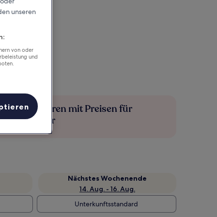
 oder
rden unseren
n:
chern von oder
rbeleistung und
boten.
ptieren
Mehr sparen mit Preisen für
Mitglieder
Nächstes Wochenende
14. Aug. - 16. Aug.
Unterkunftsstandard