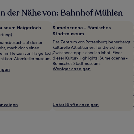
in der Nähe von: Bahnhof Mühlen
museum Haigerloch
Sumelocenna - Römisches
Stadtmuseum
ertung)
Das Zentrum von Rottenburg beherbergt
umsbesuch auf deiner
kulturelle Attraktionen, für die sich ein
eht, mach doch einen
Zwischenstopp sicherlich lohnt. Eines
ser im Herzen von Haigerloch
dieser Kultur-Highlights: Sumelocenna -
raktion: Atomkellermuseum
Römisches Stadtmuseum.
Weniger anzeigen
eigen
anzeigen
Unterkünfte anzeigen