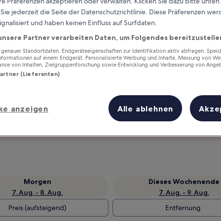
e Präferenzen akzeptieren oder verwalten. Klicken Sie dazu bitte unten
ie jederzeit die Seite der Datenschutzrichtlinie. Diese Präferenzen we
ignalisiert und haben keinen Einfluss auf Surfdaten.
unsere Partner verarbeiten Daten, um Folgendes bereitzustelle
enauer Standortdaten. Endgeräteeigenschaften zur Identifikation aktiv abfragen. Spei
Informationen auf einem Endgerät. Personalisierte Werbung und Inhalte, Messung von We
ance von Inhalten, Zielgruppenforschung sowie Entwicklung und Verbesserung von Ange
Partner (Lieferanten)
ke anzeigen
Alle ablehnen
Akze
Verdiene Prämien für jede
wahrgenommene Übernachtung
Morgen
Dieses Wochenende
7. Aug. - 8. Aug.
7. Aug. - 9. Aug.
Preis (aufsteigend)
Entfernung