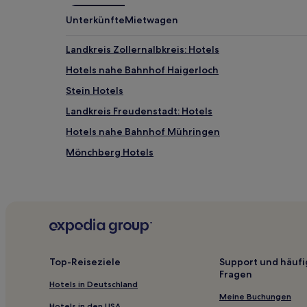
Unterkünfte
Mietwagen
Landkreis Zollernalbkreis: Hotels
Hotels nahe Bahnhof Haigerloch
Stein Hotels
Landkreis Freudenstadt: Hotels
Hotels nahe Bahnhof Mühringen
Mönchberg Hotels
Obermusbach Hotels
Lustnau Hotels
Wanne Hotels
Egelstal Hotels
Regierungsbezirk Tübingen: Hotels
Top-Reiseziele
Support und häufi
Fragen
Landkreis Calw: Hotels
Hotels in Deutschland
Hotels nahe Landestheater Tübingen
Meine Buchungen
Hotels in den USA