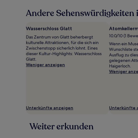
in
Andere Sehenswürdigkeiten 
den
letzten
24 Stunden
für
Wasserschloss Glatt
Atomkeller
einen
10.0/10 (1 Bew
Das Zentrum von Glatt beherbergt
Aufenthalt
kulturelle Attraktionen, für die sich ein
mit
Wenn ein Muse
Zwischenstopp sicherlich lohnt. Eines
1 Übernachtung
Wunschliste st
dieser Kultur-Highlights: Wasserschloss
von
Ausflug zu die
Glatt.
2 Erwachsenen
gelegenen Att
Weniger anzeigen
gefunden
Haigerloch.
wurde.
Weniger anz
Preise
und
Verfügbarkeiten
können
sich
ändern.
Unterkünfte anzeigen
Unterkünfte 
Es
können
zusätzliche
Weiter erkunden
Bedingungen
gelten.