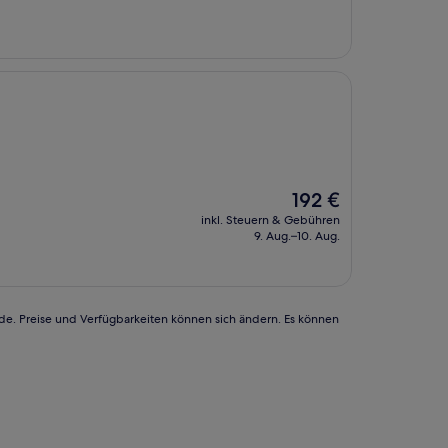
Der
192 €
Preis
inkl. Steuern & Gebühren
beträgt
9. Aug.–10. Aug.
192 €
rde. Preise und Verfügbarkeiten können sich ändern. Es können