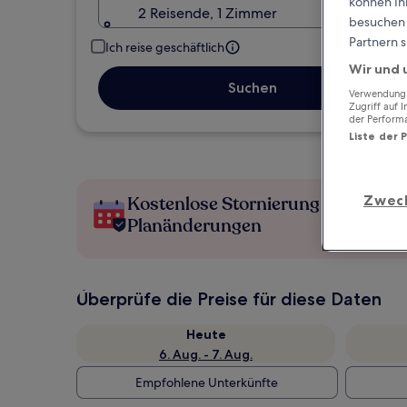
können Ihr
2 Reisende, 1 Zimmer
besuchen S
Partnern s
Ich reise geschäftlich
Wir und 
Suchen
Verwendung g
Zugriff auf 
der Perform
Liste der 
Zwec
Kostenlose Stornierung bei
Planänderungen
Überprüfe die Preise für diese Daten
Heute
6. Aug. - 7. Aug.
Empfohlene Unterkünfte