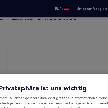
•
EUR
Unterkunft registr
Hotels in Horb am Neckar
Hotels nahe Bahnhof Mühlen
 Privatsphäre ist uns wichtig
nsere
16
Partner speichern und/ oder greifen auf Informationen auf ein
eindeutige Kennungen in Cookies, um personenbezogene Daten zu verarb