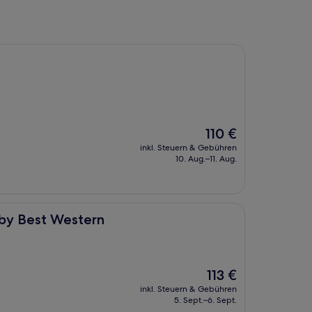
Der
110 €
Preis
inkl. Steuern & Gebühren
beträgt
10. Aug.–11. Aug.
110 €
stern
 by Best Western
Der
113 €
Preis
inkl. Steuern & Gebühren
beträgt
5. Sept.–6. Sept.
113 €