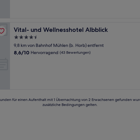
Bewertungen)
Vital- und Wellnesshotel Albblick
Vital- und Wellnesshotel Albblick
4.5-
Sterne-
9,8 km von Bahnhof Mühlen (b. Horb) entfernt
Unterkunft
8.6
8,6/10
Hervorragend
(43 Bewertungen)
von
10,
Hervorragend,
(43
Bewertungen)
24 Stunden für einen Aufenthalt mit 1 Übernachtung von 2 Erwachsenen gefunden wu
zusätzliche Bedingungen gelten.