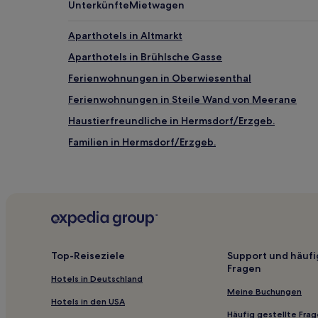
Unterkünfte
Mietwagen
Aparthotels in Altmarkt
Aparthotels in Brühlsche Gasse
Ferienwohnungen in Oberwiesenthal
Ferienwohnungen in Steile Wand von Meerane
Haustierfreundliche in Hermsdorf/Erzgeb.
Familien in Hermsdorf/Erzgeb.
Hotels mit Parkplatz in Löbtau
Hotels mit WLAN in Direktionsbezirk Chemnitz
Familien in Neuhermsdorf
Haustierfreundliche in Meißen
Hotels mit inbegriffenem Frühstück in Meißen
Top-Reiseziele
Support und häufi
Fragen
Haustierfreundliche in Sachsen
Hotels in Deutschland
Familien nahe Brühlsche Gasse
Meine Buchungen
Hotels in den USA
Familien in Chemnitz
Häufig gestellte Fra