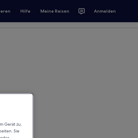
ieren
Hilfe
Meine Reisen
Anmelden
em Gerät zu,
eiten. Sie
 oder