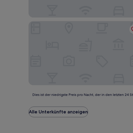
Hotel Garni Brauhof Niederwiesa
Dies
Dies ist der niedrigste Preis pro Nacht, der in den letzten 
ist
der
niedrigste
Alle Unterkünfte anzeigen
Preis
pro
Nacht,
der