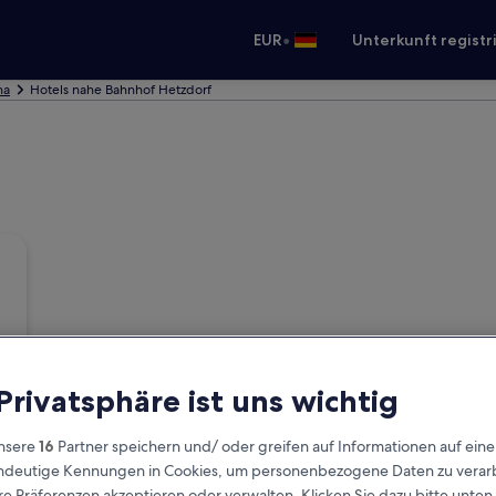
•
EUR
Unterkunft registr
ha
Hotels nahe Bahnhof Hetzdorf
 Privatsphäre ist uns wichtig
nsere
16
Partner speichern und/ oder greifen auf Informationen auf ein
eindeutige Kennungen in Cookies, um personenbezogene Daten zu verarb
e Präferenzen akzeptieren oder verwalten. Klicken Sie dazu bitte unten