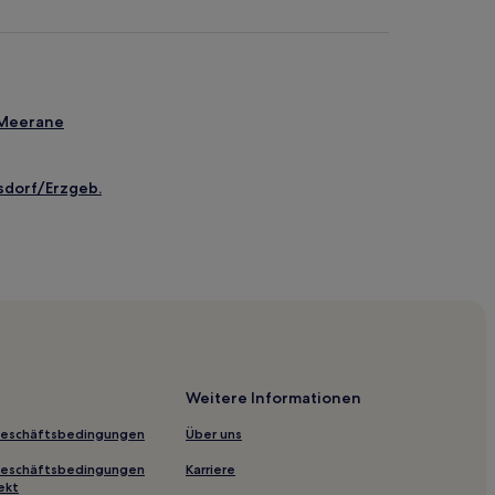
 Meerane
sdorf/Erzgeb.
onsbezirk Chemnitz
onsbezirk Chemnitz
msdorf
Sachsen
Weitere Informationen
lsche Gasse
Geschäftsbedingungen
Über uns
Geschäftsbedingungen
Karriere
Schlema
ekt