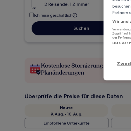
2 Reisende, 1 Zimmer
besuchen S
Partnern s
Ich reise geschäftlich
Wir und 
Suchen
Verwendung g
Zugriff auf 
der Perform
Liste der 
Zwec
Kostenlose Stornierung bei
Planänderungen
Überprüfe die Preise für diese Daten
Heute
9. Aug. - 10. Aug.
Empfohlene Unterkünfte