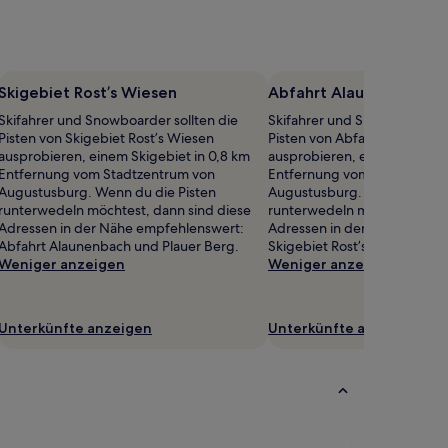
Skigebiet Rost’s Wiesen
Abfahrt Alaunenbach
Skifahrer und Snowboarder sollten die
Skifahrer und Snowboarder s
Pisten von Skigebiet Rost’s Wiesen
Pisten von Abfahrt Alaunenb
ausprobieren, einem Skigebiet in 0,8 km
ausprobieren, einem Skigebi
Entfernung vom Stadtzentrum von
Entfernung vom Stadtzentr
Augustusburg. Wenn du die Pisten
Augustusburg. Wenn du die 
runterwedeln möchtest, dann sind diese
runterwedeln möchtest, dann
Adressen in der Nähe empfehlenswert:
Adressen in der Nähe empfe
Abfahrt Alaunenbach und Plauer Berg.
Skigebiet Rost’s Wiesen und 
Weniger anzeigen
Weniger anzeigen
Unterkünfte anzeigen
Unterkünfte anzeigen