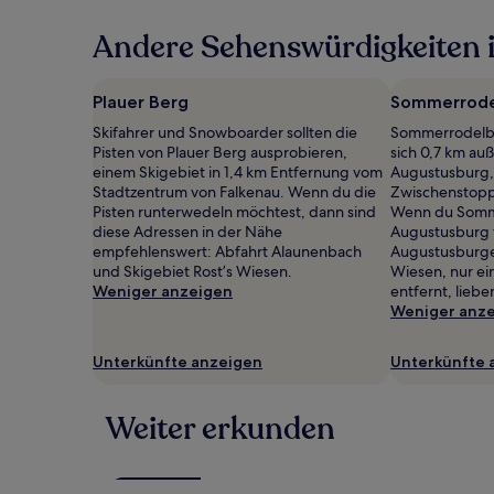
in
Andere Sehenswürdigkeiten i
den
letzten
24 Stunden
für
Plauer Berg
Sommerrode
einen
Skifahrer und Snowboarder sollten die
Sommerrodelb
Aufenthalt
Pisten von Plauer Berg ausprobieren,
sich 0,7 km au
mit
einem Skigebiet in 1,4 km Entfernung vom
Augustusburg, 
1 Übernachtung
Stadtzentrum von Falkenau. Wenn du die
Zwischenstopp 
von
Pisten runterwedeln möchtest, dann sind
Wenn du Somm
2 Erwachsenen
diese Adressen in der Nähe
Augustusburg to
gefunden
empfehlenswert: Abfahrt Alaunenbach
Augustusburger
wurde.
und Skigebiet Rost’s Wiesen.
Wiesen, nur ei
Preise
Weniger anzeigen
entfernt, liebe
und
Weniger anz
Verfügbarkeiten
können
sich
Unterkünfte anzeigen
Unterkünfte 
ändern.
Es
können
Weiter erkunden
zusätzliche
Bedingungen
gelten.