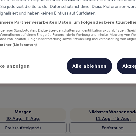
ie jederzeit die Seite der Datenschutzrichtlinie. Diese Präferenzen we
ignalisiert und haben keinen Einfluss auf Surfdaten.
unsere Partner verarbeiten Daten, um Folgendes bereitzustelle
enauer Standortdaten. Endgeräteeigenschaften zur Identifikation aktiv abfragen. Spei
Informationen auf einem Endgerät. Personalisierte Werbung und Inhalte, Messung von We
ance von Inhalten, Zielgruppenforschung sowie Entwicklung und Verbesserung von Ange
Partner (Lieferanten)
ke anzeigen
Alle ablehnen
Akze
Verdiene Prämien für jede
wahrgenommene Übernachtung
Morgen
Nächstes Wochenend
10. Aug. - 11. Aug.
14. Aug. - 16. Aug.
Preis (aufsteigend)
Entfernung