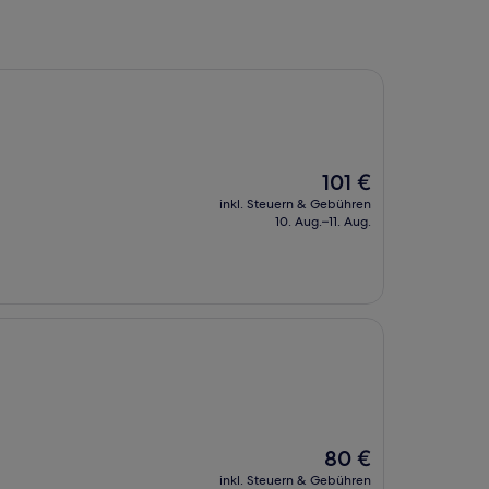
Der
101 €
Preis
inkl. Steuern & Gebühren
beträgt
10. Aug.–11. Aug.
101 €
Der
80 €
Preis
inkl. Steuern & Gebühren