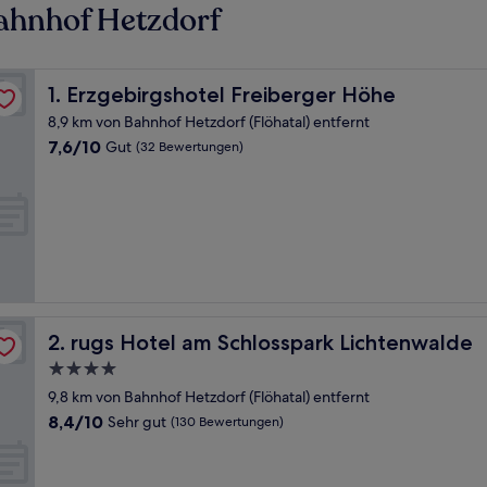
ahnhof Hetzdorf
Erzgebirgshotel Freiberger Höhe
1. Erzgebirgshotel Freiberger Höhe
8,9 km von Bahnhof Hetzdorf (Flöhatal) entfernt
7.6
7,6/10
Gut
(32 Bewertungen)
von
10,
Gut,
(32
Bewertungen)
rugs Hotel am Schlosspark Lichtenwalde
2. rugs Hotel am Schlosspark Lichtenwalde
4.0-
Sterne-
9,8 km von Bahnhof Hetzdorf (Flöhatal) entfernt
Unterkunft
8.4
8,4/10
Sehr gut
(130 Bewertungen)
von
10,
Sehr