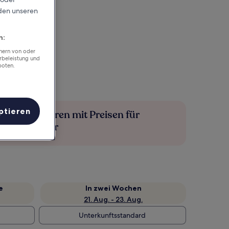
rden unseren
n:
chern von oder
rbeleistung und
boten.
ptieren
Mehr sparen mit Preisen für
Mitglieder
e
In zwei Wochen
21. Aug. - 23. Aug.
Unterkunftsstandard