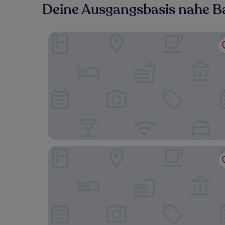
Deine Ausgangsbasis nahe B
Erzgebirgshotel Freiberger Höhe
rugs Hotel am Schlosspark Lichtenwalde