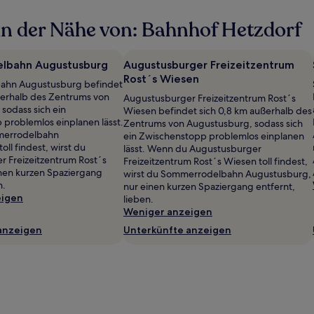
n der Nähe von: Bahnhof Hetzdorf
lbahn Augustusburg
Augustusburger Freizeitzentrum
Rost´s Wiesen
ahn Augustusburg befindet
ßerhalb des Zentrums von
Augustusburger Freizeitzentrum Rost´s
sodass sich ein
Wiesen befindet sich 0,8 km außerhalb des
problemlos einplanen lässt.
Zentrums von Augustusburg, sodass sich
errodelbahn
ein Zwischenstopp problemlos einplanen
ll findest, wirst du
lässt. Wenn du Augustusburger
 Freizeitzentrum Rost´s
Freizeitzentrum Rost´s Wiesen toll findest,
nen kurzen Spaziergang
wirst du Sommerrodelbahn Augustusburg,
n.
nur einen kurzen Spaziergang entfernt,
eigen
lieben.
Weniger anzeigen
anzeigen
Unterkünfte anzeigen