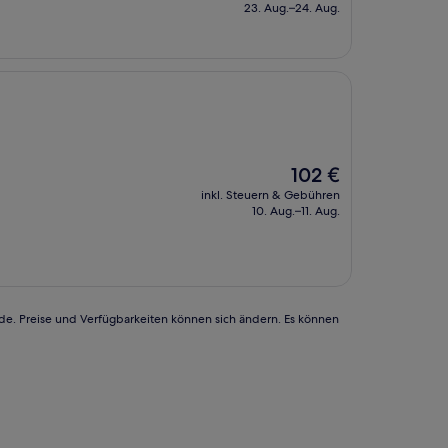
beträgt
23. Aug.–24. Aug.
80 €
Der
102 €
Preis
inkl. Steuern & Gebühren
beträgt
10. Aug.–11. Aug.
102 €
rde. Preise und Verfügbarkeiten können sich ändern. Es können