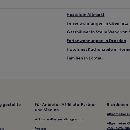
Hostels in Altmarkt
Ferienwohnungen in Chemnitz
Gasthäuser in Steile Wand von
Ferienwohnungen in Dresden
Hotels mit Küchenzeile in Herm
Familien in Löbtau
Hotels mit Parkplatz in Direkti
Haustierfreundliche in Direkti
Haustierfreundliche in Neuher
Familien in Meißen
Hotels mit Wellnessbereich in 
g gestellte
Für Anbieter, Affliliate-Partner
Richtlinien
und Medien
Haustierfreundliche nahe Brüh
Allgemeine 
Business nahe Brühlsche Gasse
Affiliate-Partner-Programm
Allgemeine 
Hotels mit Küchenzeile in Bad 
von FeWo-dir
gen
Presse