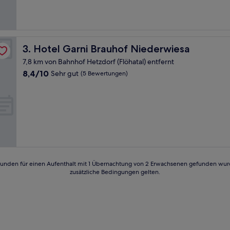
gut,
(130
Bewertungen)
Hotel Garni Brauhof Niederwiesa
3. Hotel Garni Brauhof Niederwiesa
7,8 km von Bahnhof Hetzdorf (Flöhatal) entfernt
8.4
8,4/10
Sehr gut
(5 Bewertungen)
von
10,
Sehr
gut,
(5
Bewertungen)
24 Stunden für einen Aufenthalt mit 1 Übernachtung von 2 Erwachsenen gefunden wu
zusätzliche Bedingungen gelten.