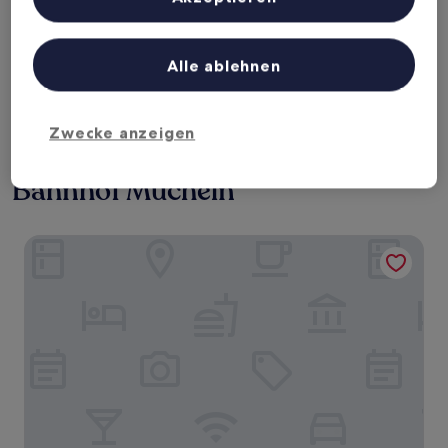
Heute
Morgen
Angeboten.
9. Aug. - 10. Aug.
10. Aug. - 11. Aug.
Liste der Partner (Lieferanten)
Nächstes Wochenende
In zwei Wochen
Alle ablehnen
14. Aug. - 16. Aug.
21. Aug. - 23. Aug.
Empfohlene Unterkünfte
Preis (aufsteigend)
Ent
Zwecke anzeigen
Deine Ausgangsbasis nahe
Bahnhof Mücheln
Kurpark Hotel