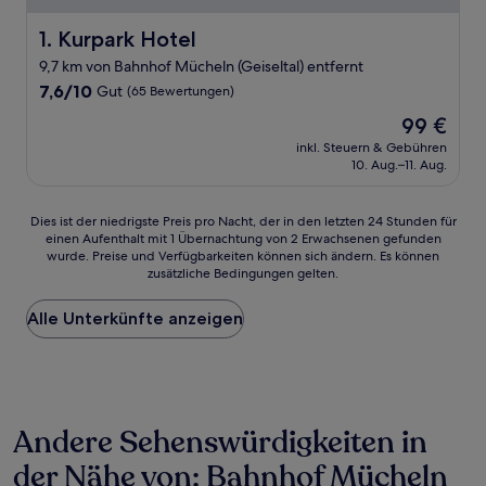
Kurpark Hotel
1. Kurpark Hotel
9,7 km von Bahnhof Mücheln (Geiseltal) entfernt
7.6
7,6/10
Gut
(65 Bewertungen)
von
Der
99 €
10,
Preis
Gut,
inkl. Steuern & Gebühren
beträgt
10. Aug.–11. Aug.
(65
99 €
Bewertungen)
Dies
Dies ist der niedrigste Preis pro Nacht, der in den letzten 24 Stunden für
einen Aufenthalt mit 1 Übernachtung von 2 Erwachsenen gefunden
ist
wurde. Preise und Verfügbarkeiten können sich ändern. Es können
der
zusätzliche Bedingungen gelten.
niedrigste
Preis
Alle Unterkünfte anzeigen
pro
Nacht,
der
in
den
letzten
Andere Sehenswürdigkeiten in
24 Stunden
für
der Nähe von: Bahnhof Mücheln
einen