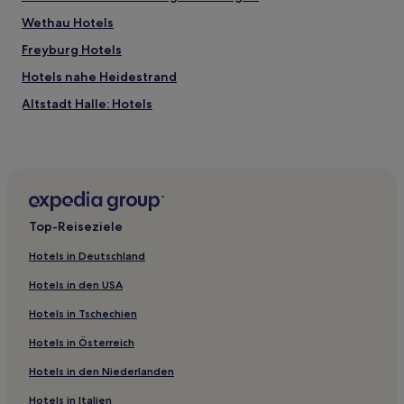
Wethau Hotels
Freyburg Hotels
Hotels nahe Heidestrand
Altstadt Halle: Hotels
Hotels nahe S-Bahn-Station Halle Steintorbrücke
Hotels nahe S-Bahn-Station Halle Messe
Hotels nahe Schloss Neuenburg
Hotels nahe Bahnhof Frankleben
Top-Reiseziele
Hotels nahe Straßenbahnhaltestelle Schkopau Am Schloß
Hotels in Deutschland
Hotels nahe Straßenbahnhaltestelle Naumburg
Hotels in den USA
Hotels nahe Neues Theater
Hotels in Tschechien
Hotels nahe Landesweingut Kloster Pforta
Hotels in Österreich
Saalekreis: Hotels
Hotels in den Niederlanden
Halle Hotels
Hotels nahe Bahnhof Bad Dürrenberg
Hotels in Italien