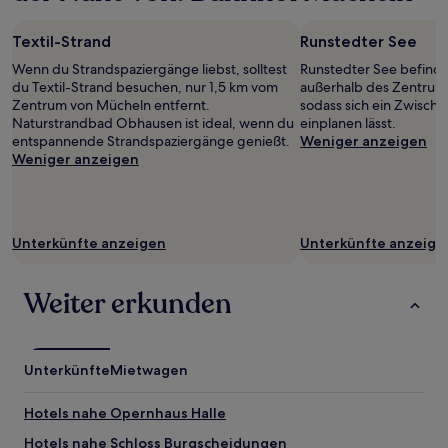
Aufenthalt
mit
Textil-Strand
Runstedter See
1 Übernachtung
von
Wenn du Strandspaziergänge liebst, solltest
Runstedter See befinde
2 Erwachsenen
du Textil-Strand besuchen, nur 1,5 km vom
außerhalb des Zentrum
gefunden
Zentrum von Mücheln entfernt.
sodass sich ein Zwisch
wurde.
Naturstrandbad Obhausen ist ideal, wenn du
einplanen lässt.
Preise
entspannende Strandspaziergänge genießt.
Weniger anzeigen
und
Weniger anzeigen
Verfügbarkeiten
können
sich
ändern.
Es
Unterkünfte anzeigen
Unterkünfte anzeige
können
zusätzliche
Weiter erkunden
Bedingungen
gelten.
Unterkünfte
Mietwagen
Hotels nahe Opernhaus Halle
Hotels nahe Schloss Burgscheidungen