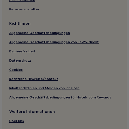
Ferienwohnungen in Quedlinburger Altstadt
Reiseveranstalter
Ferienwohnungen in Thale
Richtlinien
Ferienwohnungen in Bad Suderode
Allgemeine Geschäftsbedingungen
Pensionen in Muldestausee
Allgemeine Geschäftsbedingungen von FeWo-direkt
Ferienwohnungen in Landkreis Harz
Hotels mit Küchenzeile nahe Hexentanzplatz
Barrierefreiheit
Haustierfreundliche nahe Hexentanzplatz
Datenschutz
Hotels mit Wellnessbereich nahe Hexentanzplatz
Cookies
Hotels mit inbegriffenem Frühstück nahe Hexentanzplatz
Rechtliche Hinweise/Kontakt
Business nahe Hexentanzplatz
Inhaltsrichtlinien und Melden von Inhalten
Familien nahe Hexentanzplatz
Allgemeine Geschäftsbedingungen für Hotels.com Rewards
Familien in Landkreis Harz
Weitere Informationen
Haustierfreundliche in Landkreis Harz
Hotels mit Küchenzeile in Landkreis Harz
Über uns