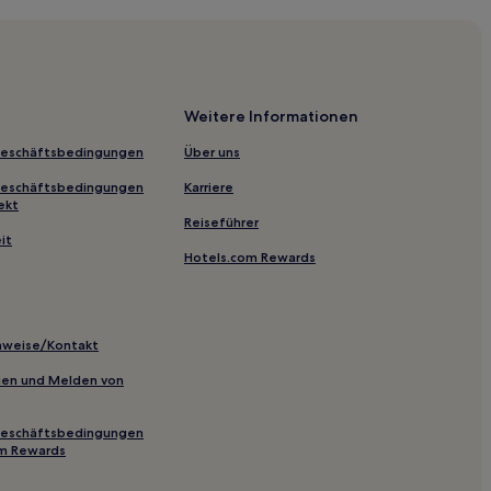
Weitere Informationen
Geschäftsbedingungen
Über uns
Geschäftsbedingungen
Karriere
ekt
Reiseführer
it
Hotels.com Rewards
enthal
inweise/Kontakt
 Meerane
inien und Melden von
orf/Erzgeb.
m-Ost
Geschäftsbedingungen
om Rewards
esenthal