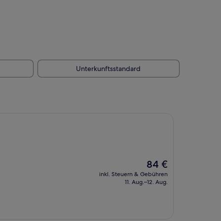
Unterkunftsstandard
Der
84 €
Preis
inkl. Steuern & Gebühren
beträgt
11. Aug.–12. Aug.
84 €