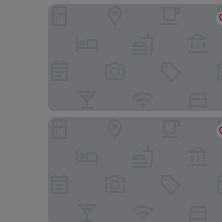
PLAZA INN Zwickau
HomebyGinger