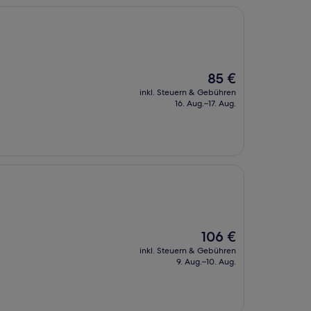
Der
85 €
Preis
inkl. Steuern & Gebühren
beträgt
16. Aug.–17. Aug.
85 €
Der
106 €
Preis
inkl. Steuern & Gebühren
beträgt
9. Aug.–10. Aug.
106 €