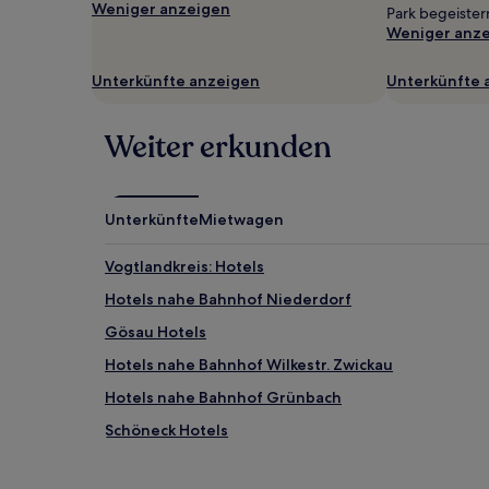
Weniger anzeigen
Verfügbarkeiten
Park begeister
können
Weniger anz
sich
ändern.
Unterkünfte anzeigen
Unterkünfte 
Es
können
zusätzliche
Weiter erkunden
Bedingungen
gelten.
Unterkünfte
Mietwagen
Vogtlandkreis: Hotels
Hotels nahe Bahnhof Niederdorf
Gösau Hotels
Hotels nahe Bahnhof Wilkestr. Zwickau
Hotels nahe Bahnhof Grünbach
Schöneck Hotels
Albertsberg Hotels