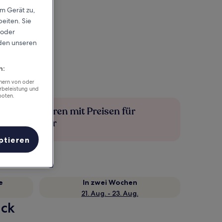
em Gerät zu,
eiten. Sie
 oder
rden unseren
n:
chern von oder
rbeleistung und
boten.
Mehr sparen mit Preisen für
Mitglieder
ptieren
e
In zwei Wochen
21. Aug. - 23. Aug.
ick