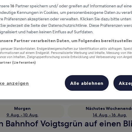
nsere
16
Partner speichern und/ oder greifen auf Informationen auf ein
eindeutige Kennungen in Cookies, um personenbezogene Daten zu verarb
e Präferenzen akzeptieren oder verwalten. Klicken Sie dazu bitte unten
ie jederzeit die Seite der Datenschutzrichtlinie. Diese Präferenzen we
ignalisiert und haben keinen Einfluss auf Surfdaten.
unsere Partner verarbeiten Daten, um Folgendes bereitzustelle
enauer Standortdaten. Endgeräteeigenschaften zur Identifikation aktiv abfragen. Spei
Informationen auf einem Endgerät. Personalisierte Werbung und Inhalte, Messung von We
ance von Inhalten, Zielgruppenforschung sowie Entwicklung und Verbesserung von Ange
Partner (Lieferanten)
Verdiene Prämien für jede
wahrgenommene Übernachtung
ke anzeigen
Alle ablehnen
Akze
Morgen
Nächstes Wochenend
9. Aug. - 10. Aug.
14. Aug. - 16. Aug.
n Bahnhof Voigtsgrün auf einen Bl