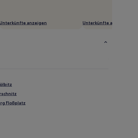
Unterkünfte anzeigen
Unterkünfte anzeigen
ölbitz
rschnitz
rg Floßplatz