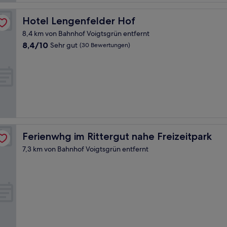
Hotel Lengenfelder Hof
Hotel Lengenfelder Hof
8,4 km von Bahnhof Voigtsgrün entfernt
8.4
8,4/10
Sehr gut
(30 Bewertungen)
von
10,
Sehr
gut,
(30
Bewertungen)
Ferienwhg im Rittergut nahe Freizeitpark
Ferienwhg im Rittergut nahe Freizeitpark
7,3 km von Bahnhof Voigtsgrün entfernt