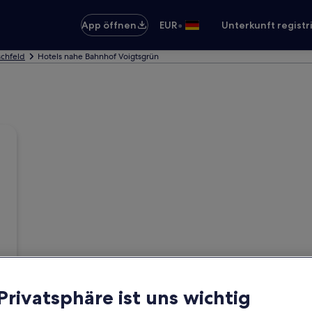
•
App öffnen
EUR
Unterkunft registr
schfeld
Hotels nahe Bahnhof Voigtsgrün
 Privatsphäre ist uns wichtig