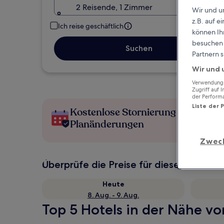
2 Reisende, 1 Zimmer
Wir und u
z.B. auf 
Ich reise geschäftlich
können Ihr
besuchen S
Suchen
Partnern s
Wir und 
Verwendung g
Zugriff auf 
der Perform
Liste der 
Kostenlose Stornierung bei
Planänderungen
Zwec
Überprüfe die Preise für diese Daten
Heute
8. Aug. - 9. Aug.
Top 5 Hotels in der Nähe vo