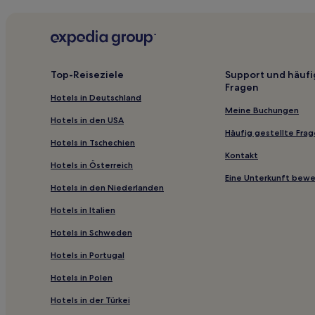
Hotels nahe Schatzhöhle
Kleinchursdorf Hotels
Steinbach Hotels
Neustadt Hotels
Top-Reiseziele
Support und häufi
Fragen
Hotels nahe Oberer Bahnhof Reichenbach
Hotels in Deutschland
Hotels nahe Plauen
Meine Buchungen
Hotels in den USA
Crimmitschau Hotels
Häufig gestellte Fra
Hotels in Tschechien
Waldkirchen Hotels
Kontakt
Hotels in Österreich
Hostels in Leipzig
Eine Unterkunft bew
Hotels in den Niederlanden
Gasthäuser in Kurpark
Hotels in Italien
Ferienwohnungen in Chemnitz
Hotels in Schweden
Ferienwohnungen in Störmthaler See
Hotels in Portugal
Ferienwohnungen in Steile Wand von Meerane
Hotels mit Küchenzeile in Hermsdorf/Erzgeb.
Hotels in Polen
Hotels mit inbegriffenem Frühstück in Oberwiesen
Hotels in der Türkei