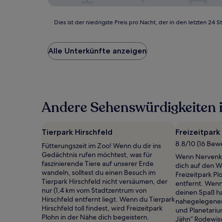
Dies
Dies ist der niedrigste Preis pro Nacht, der in den letzten 
ist
der
niedrigste
Alle Unterkünfte anzeigen
Preis
pro
Nacht,
der
in
Andere Sehenswürdigkeiten i
den
letzten
24 Stunden
für
Tierpark Hirschfeld
Freizeitpark
einen
8.8/10 (16 Bew
Fütterungszeit im Zoo! Wenn du dir ins
Aufenthalt
Gedächtnis rufen möchtest, was für
mit
Wenn Nervenkit
faszinierende Tiere auf unserer Erde
1 Übernachtung
dich auf den W
wandeln, solltest du einen Besuch im
von
Freizeitpark P
Tierpark Hirschfeld nicht versäumen, der
2 Erwachsenen
entfernt. Wenn 
nur (1,4 km vom Stadtzentrum von
gefunden
deinen Spaß ha
Hirschfeld entfernt liegt. Wenn du Tierpark
wurde.
nahegelegenen
Hirschfeld toll findest, wird Freizeitpark
Preise
und Planetari
Plohn in der Nähe dich begeistern.
und
Jähn“ Rodewisc