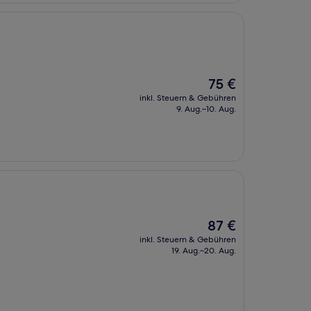
Der
75 €
Preis
inkl. Steuern & Gebühren
beträgt
9. Aug.–10. Aug.
75 €
Der
87 €
Preis
inkl. Steuern & Gebühren
beträgt
19. Aug.–20. Aug.
87 €