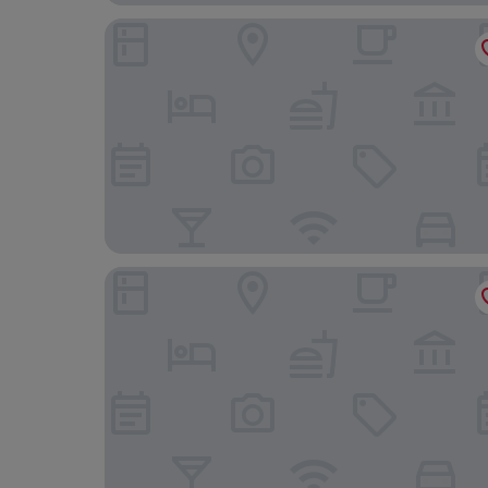
Hotel Lengenfelder Hof
Ferienwhg im Rittergut nahe Freizeitpark