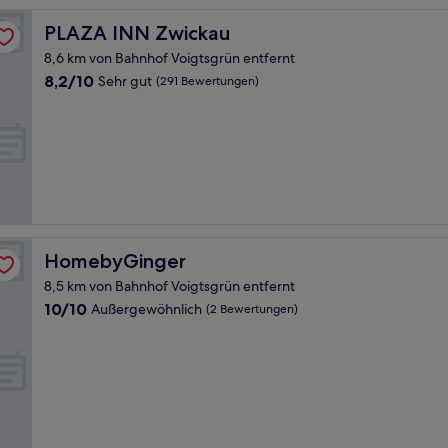
PLAZA INN Zwickau
PLAZA INN Zwickau
8,6 km von Bahnhof Voigtsgrün entfernt
8.2
8,2/10
Sehr gut
(291 Bewertungen)
von
10,
Sehr
gut,
(291
Bewertungen)
HomebyGinger
HomebyGinger
8,5 km von Bahnhof Voigtsgrün entfernt
10.0
10/10
Außergewöhnlich
(2 Bewertungen)
von
10,
Außergewöhnlich,
(2
Bewertungen)