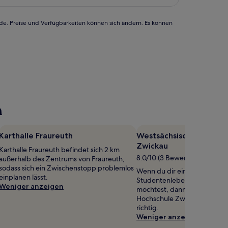
rde. Preise und Verfügbarkeiten können sich ändern. Es können
n
Karthalle Fraureuth
Westsächsische Hochsc
Zwickau
Karthalle Fraureuth befindet sich 2 km
8.0/10 (3 Bewertungen)
außerhalb des Zentrums von Fraureuth,
sodass sich ein Zwischenstopp problemlos
Wenn du dir einen Eindruck
einplanen lässt.
Studentenleben in Zwickau
Weniger anzeigen
möchtest, dann bist du bei 
Hochschule Zwickau in Inne
richtig.
Weniger anzeigen