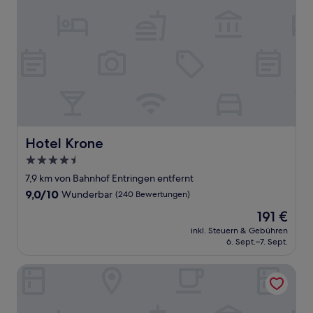
Hotel Krone
Hotel Krone
4.5-
Sterne-
7,9 km von Bahnhof Entringen entfernt
Unterkunft
9.0
9,0/10
Wunderbar
(240 Bewertungen)
von
Der
191 €
10,
Preis
Wunderbar,
inkl. Steuern & Gebühren
beträgt
6. Sept.–7. Sept.
(240
191 €
Bewertungen)
Gasthof's Gräbele