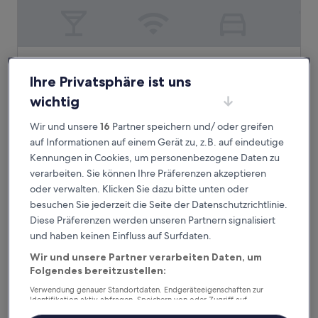
ARAMIS Tagungs- und Sporthotel
ARAMIS Tagungs- und Sporthotel
Ihre Privatsphäre ist uns
4.5-
Sterne-
7,8 km von Bahnhof Entringen entfernt
wichtig
Unterkunft
8.4
8,4/10
Sehr gut
(86 Bewertungen)
Wir und unsere
16
Partner speichern und/ oder greifen
von
Der
156 €
10,
auf Informationen auf einem Gerät zu, z.B. auf eindeutige
Preis
Sehr
inkl. Steuern & Gebühren
Kennungen in Cookies, um personenbezogene Daten zu
beträgt
8. Aug.–9. Aug.
gut,
verarbeiten. Sie können Ihre Präferenzen akzeptieren
156 €
(86
oder verwalten. Klicken Sie dazu bitte unten oder
Bewertungen)
Hotel Restaurant Meteora
besuchen Sie jederzeit die Seite der Datenschutzrichtlinie.
Diese Präferenzen werden unseren Partnern signalisiert
und haben keinen Einfluss auf Surfdaten.
Wir und unsere Partner verarbeiten Daten, um
Folgendes bereitzustellen:
Verwendung genauer Standortdaten. Endgeräteeigenschaften zur
Identifikation aktiv abfragen. Speichern von oder Zugriff auf
Informationen auf einem Endgerät. Personalisierte Werbung und