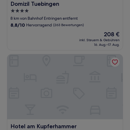
Domizil Tuebingen
Domizil Tuebingen
4.0-
Sterne-
8 km von Bahnhof Entringen entfernt
Unterkunft
8.8
8,8/10
Hervorragend
(263 Bewertungen)
von
Der
208 €
10,
Preis
Hervorragend,
inkl. Steuern & Gebühren
beträgt
16. Aug.–17. Aug.
(263
208 €
Bewertungen)
Hotel am Kupferhammer
Hotel am Kupferhammer
Hotel am Kupferhammer