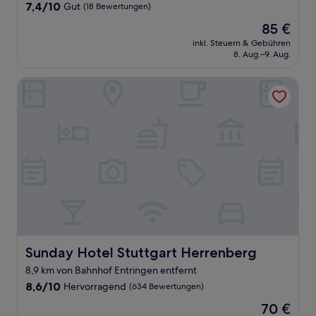
7.4
7,4/10
Gut
(18 Bewertungen)
von
Der
85 €
10,
Preis
Gut,
inkl. Steuern & Gebühren
beträgt
8. Aug.–9. Aug.
(18
85 €
Bewertungen)
Sunday Hotel Stuttgart Herrenberg
Sunday Hotel Stuttgart Herrenberg
Sunday Hotel Stuttgart Herrenberg
8,9 km von Bahnhof Entringen entfernt
8.6
8,6/10
Hervorragend
(634 Bewertungen)
von
Der
70 €
10,