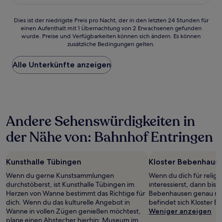
210 €
Dies
Dies ist der niedrigste Preis pro Nacht, der in den letzten 24 Stunden für
einen Aufenthalt mit 1 Übernachtung von 2 Erwachsenen gefunden
ist
wurde. Preise und Verfügbarkeiten können sich ändern. Es können
der
zusätzliche Bedingungen gelten.
niedrigste
Preis
Alle Unterkünfte anzeigen
pro
Nacht,
der
in
den
letzten
Andere Sehenswürdigkeiten in
24 Stunden
für
der Nähe von: Bahnhof Entringen
einen
Aufenthalt
mit
Kunsthalle Tübingen
Kloster Bebenhaus
1 Übernachtung
von
Wenn du gerne Kunstsammlungen
Wenn du dich für relig
2 Erwachsenen
durchstöberst, ist Kunsthalle Tübingen im
interessierst, dann bist 
gefunden
Herzen von Wanne bestimmt das Richtige für
Bebenhausen genau rich
wurde.
dich. Wenn du das kulturelle Angebot in
befindet sich Kloster 
Preise
Wanne in vollen Zügen genießen möchtest,
Weniger anzeigen
und
plane einen Abstecher hierhin: Museum im