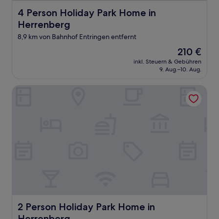
4 Person Holiday Park Home in Herrenberg
4 Person Holiday Park Home in
Herrenberg
8,9 km von Bahnhof Entringen entfernt
Der
210 €
Preis
inkl. Steuern & Gebühren
beträgt
9. Aug.–10. Aug.
210 €
2 Person Holiday Park Home in Herrenberg
2 Person Holiday Park Home in Herrenberg
2 Person Holiday Park Home in
Herrenberg