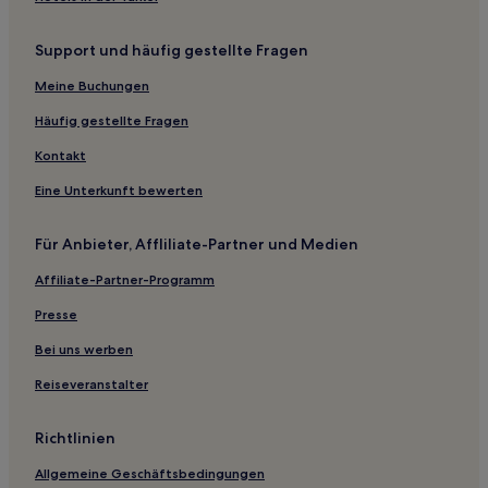
Württemberg
Hotels mit Küchenzeile in Baden-Württemberg
Support und häufig gestellte Fragen
Ski in Baden-Württemberg
Meine Buchungen
Familien in Baden-Württemberg
Häufig gestellte Fragen
Haustierfreundliche in Baden-Württemberg
Kontakt
Haustierfreundliche in Reutlingen
Eine Unterkunft bewerten
Hotels mit Parkplatz in Loßburg
Familien in Sindelfingen
Für Anbieter, Affliliate-Partner und Medien
Lgbtqia-Freundliche nahe Königstraße
Affiliate-Partner-Programm
Haustierfreundliche nahe Königstraße
Presse
Business nahe Königstraße
Bei uns werben
Haustierfreundliche in Ostfildern
Reiseveranstalter
Haustierfreundliche nahe Hammetweil
Familien in Baiersbronn
Richtlinien
Haustierfreundliche in Stuttgart
Allgemeine Geschäftsbedingungen