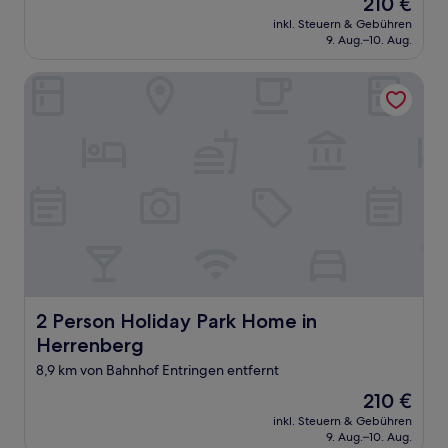
Der
210 €
Preis
inkl. Steuern & Gebühren
beträgt
9. Aug.–10. Aug.
210 €
2 Person Holiday Park Home in Herrenberg
2 Person Holiday Park Home in Herrenberg
2 Person Holiday Park Home in
Herrenberg
8,9 km von Bahnhof Entringen entfernt
Der
210 €
Preis
inkl. Steuern & Gebühren
beträgt
9. Aug.–10. Aug.