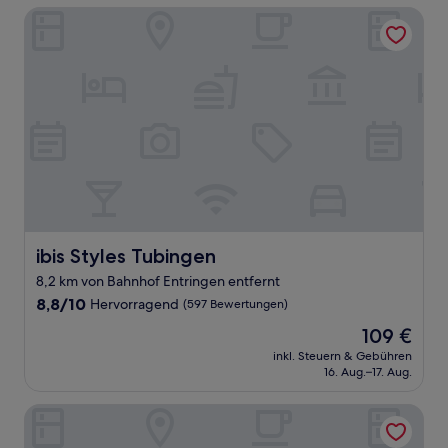
ibis Styles Tubingen
ibis Styles Tubingen
ibis Styles Tubingen
8,2 km von Bahnhof Entringen entfernt
8.8
8,8/10
Hervorragend
(597 Bewertungen)
von
Der
109 €
10,
Preis
Hervorragend,
inkl. Steuern & Gebühren
beträgt
16. Aug.–17. Aug.
(597
109 €
Bewertungen)
Hotel Krone