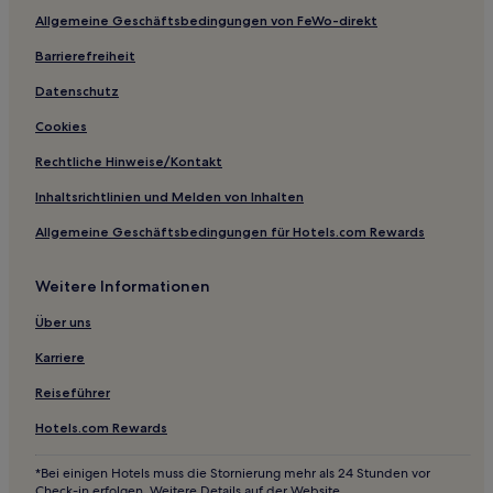
Familien in Stuttgart
Allgemeine Geschäftsbedingungen von FeWo-direkt
Lgbtqia-Freundliche in Stuttgart
Barrierefreiheit
Ski in Bad Wildbad
Datenschutz
Haustierfreundliche in Regierungsbezirk Tübingen
Cookies
Haustierfreundliche in Ludwigsburg
Rechtliche Hinweise/Kontakt
Familien in Ludwigsburg
Inhaltsrichtlinien und Melden von Inhalten
Familien in Böblingen
Allgemeine Geschäftsbedingungen für Hotels.com Rewards
Hotels mit Parkplatz in Landkreis Freudenstadt
Haustierfreundliche in Landkreis Freudenstadt
Weitere Informationen
3-Sterne-Hotels in SI-Centrum Stuttgart
Über uns
4-Sterne-Hotels in Hammetweil
Karriere
Hotels nahe Stuttgart
Reiseführer
Hotels nahe Bahnhof Böblingen Danziger Straße
Hotels.com Rewards
Sindelfingen Hotels
Stuttgart Hotels
*Bei einigen Hotels muss die Stornierung mehr als 24 Stunden vor
Check-in erfolgen. Weitere Details auf der Website.