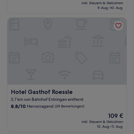
Preis
Hervorragend,
inkl. Steuern & Gebühren
beträgt
9. Aug.–10. Aug.
(634
70 €
Bewertungen)
Hotel Gasthof Roessle
Hotel Gasthof Roessle
Hotel Gasthof Roessle
3,7 km von Bahnhof Entringen entfernt
8.8
8,8/10
Hervorragend
(28 Bewertungen)
von
Der
109 €
10,
Preis
Hervorragend,
inkl. Steuern & Gebühren
beträgt
10. Aug.–11. Aug.
(28
109 €
Bewertungen)