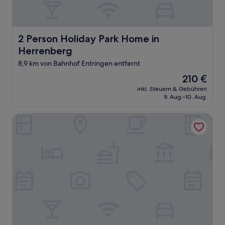
2 Person Holiday Park Home in Herrenberg
2 Person Holiday Park Home in
Herrenberg
8,9 km von Bahnhof Entringen entfernt
Der
210 €
Preis
inkl. Steuern & Gebühren
beträgt
9. Aug.–10. Aug.
210 €
4 Person Holiday Park Home in Herrenberg