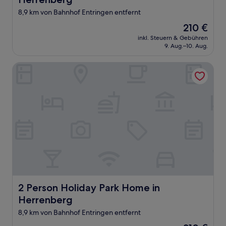
8,9 km von Bahnhof Entringen entfernt
Der
210 €
Preis
inkl. Steuern & Gebühren
beträgt
9. Aug.–10. Aug.
210 €
2 Person Holiday Park Home in Herrenberg
2 Person Holiday Park Home in Herrenberg
2 Person Holiday Park Home in
Herrenberg
8,9 km von Bahnhof Entringen entfernt