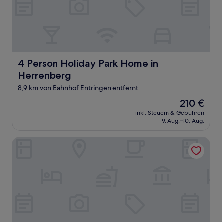
4 Person Holiday Park Home in Herrenberg
4 Person Holiday Park Home in
Herrenberg
8,9 km von Bahnhof Entringen entfernt
Der
210 €
Preis
inkl. Steuern & Gebühren
beträgt
9. Aug.–10. Aug.
210 €
2 Person Holiday Park Home in Herrenberg