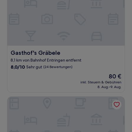
Gasthof's Gräbele
Gasthof's Gräbele
8,1 km von Bahnhof Entringen entfernt
8.0
8,0/10
Sehr gut
(24 Bewertungen)
von
Der
80 €
10,
Preis
Sehr
inkl. Steuern & Gebühren
beträgt
8. Aug.–9. Aug.
gut,
80 €
(24
Bewertungen)
4 Person Holiday Park Home in Herrenberg