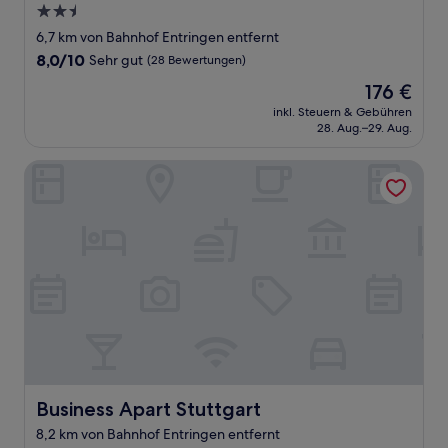
2.5-
Sterne-
6,7 km von Bahnhof Entringen entfernt
Unterkunft
8.0
8,0/10
Sehr gut
(28 Bewertungen)
von
Der
176 €
10,
Preis
Sehr
inkl. Steuern & Gebühren
beträgt
28. Aug.–29. Aug.
gut,
176 €
(28
Bewertungen)
Business Apart Stuttgart
Business Apart Stuttgart
Business Apart Stuttgart
8,2 km von Bahnhof Entringen entfernt