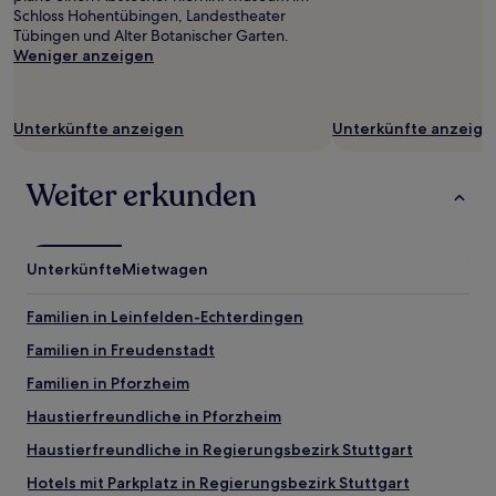
Verfügbarkeiten
Schloss Hohentübingen, Landestheater
können
Tübingen und Alter Botanischer Garten.
sich
Weniger anzeigen
ändern.
Es
können
zusätzliche
Unterkünfte anzeigen
Unterkünfte anzeige
Bedingungen
gelten.
Weiter erkunden
Unterkünfte
Mietwagen
Familien in Leinfelden-Echterdingen
Familien in Freudenstadt
Familien in Pforzheim
Haustierfreundliche in Pforzheim
Haustierfreundliche in Regierungsbezirk Stuttgart
Hotels mit Parkplatz in Regierungsbezirk Stuttgart