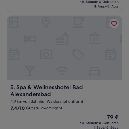
Preis
Hervorragend,
inkl. Steuern & Gebühren
beträgt
11. Aug.–12. Aug.
(23
150 €
Bewertungen)
Spa & Wellnesshotel Bad Alexandersbad
Spa & Wellnesshotel Bad Alexandersbad
5. Spa & Wellnesshotel Bad
Alexandersbad
4,9 km von Bahnhof Waldershof entfernt
7.4
7,4/10
Gut
(74 Bewertungen)
von
Der
79 €
10,
Preis
Gut,
inkl. Steuern & Gebühren
beträgt
1. Sept.–2. Sept.
(74