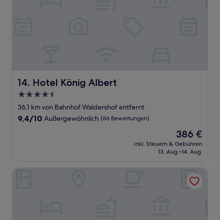
Hotel König Albert
14. Hotel König Albert
4.5-
Sterne-
36,1 km von Bahnhof Waldershof entfernt
Unterkunft
9.4
9,4/10
Außergewöhnlich
(66 Bewertungen)
von
Der
386 €
10,
Preis
Außergewöhnlich,
inkl. Steuern & Gebühren
beträgt
13. Aug.–14. Aug.
(66
386 €
Bewertungen)
Hotel & Gasthof Grüner Baum