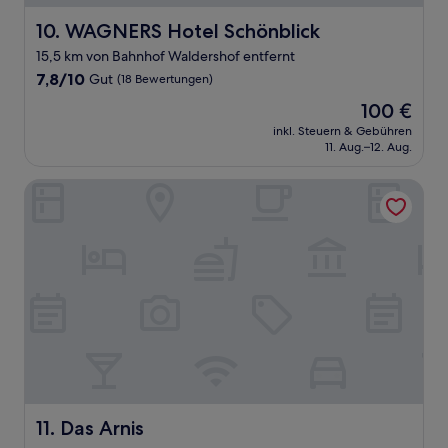
WAGNERS Hotel Schönblick
10. WAGNERS Hotel Schönblick
15,5 km von Bahnhof Waldershof entfernt
7.8
7,8/10
Gut
(18 Bewertungen)
von
Der
100 €
10,
Preis
Gut,
inkl. Steuern & Gebühren
beträgt
11. Aug.–12. Aug.
(18
100 €
Bewertungen)
Das Arnis
Das Arnis
11. Das Arnis