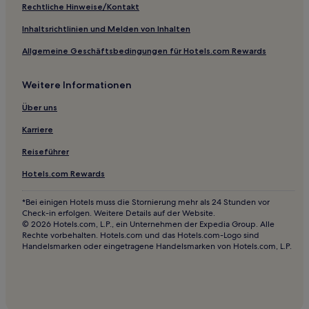
Hotels mit inbegriffenem Frühstück nahe Untreusee
Rechtliche Hinweise/Kontakt
Haustierfreundliche in Altstadt Bamberg
Inhaltsrichtlinien und Melden von Inhalten
Familien in Altstadt Bamberg
Allgemeine Geschäftsbedingungen für Hotels.com Rewards
Hotels mit inbegriffenem Frühstück in Bad Steben
Weitere Informationen
Familien in Fränkische Schweiz
Familien in Erlangen
Über uns
Haustierfreundliche in Erlangen
Karriere
Hotels mit inbegriffenem Frühstück in Erlangen
Reiseführer
Hotels mit inbegriffenem Frühstück in Bamberg
Hotels.com Rewards
Familien in Bamberg
*Bei einigen Hotels muss die Stornierung mehr als 24 Stunden vor
Haustierfreundliche in Hof
Check-in erfolgen. Weitere Details auf der Website.
© 2026 Hotels.com, L.P., ein Unternehmen der Expedia Group. Alle
Hotels mit inbegriffenem Frühstück in Oststadt
Rechte vorbehalten. Hotels.com und das Hotels.com-Logo sind
Handelsmarken oder eingetragene Handelsmarken von Hotels.com, L.P.
Familien in Oststadt
4-Sterne-Hotels in Untreusee
3-Sterne-Hotels in Untreusee