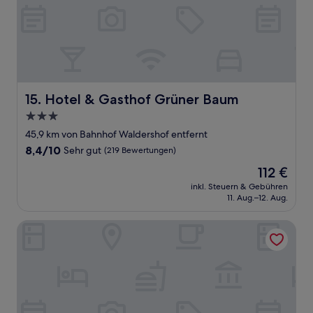
Hotel & Gasthof Grüner Baum
15. Hotel & Gasthof Grüner Baum
3.0-
Sterne-
45,9 km von Bahnhof Waldershof entfernt
Unterkunft
8.4
8,4/10
Sehr gut
(219 Bewertungen)
von
Der
112 €
10,
Preis
Sehr
inkl. Steuern & Gebühren
beträgt
11. Aug.–12. Aug.
gut,
112 €
(219
Bewertungen)
Amedia Weiden, Trademark Collection by Wyndham