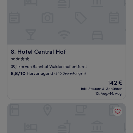
Hotel Central Hof
8. Hotel Central Hof
4.0-
Sterne-
39,1 km von Bahnhof Waldershof entfernt
Unterkunft
8.8
8,8/10
Hervorragend
(246 Bewertungen)
von
Der
142 €
10,
Preis
Hervorragend,
inkl. Steuern & Gebühren
beträgt
13. Aug.–14. Aug.
(246
142 €
Bewertungen)
Landkomforthotel Riedelbauch