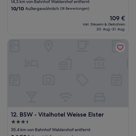
14,3 km von Bahnhof Waldershof entfernt
10.0
10/10
Außergewöhnlich
(18 Bewertungen)
von
Der
109 €
10,
Preis
Außergewöhnlich,
inkl. Steuern & Gebühren
beträgt
20. Aug.–21. Aug.
(18
109 €
Bewertungen)
BSW - Vitalhotel Weisse Elster
BSW - Vitalhotel Weisse Elster
12. BSW - Vitalhotel Weisse Elster
3.5-
Sterne-
35,4 km von Bahnhof Waldershof entfernt
Unterkunft