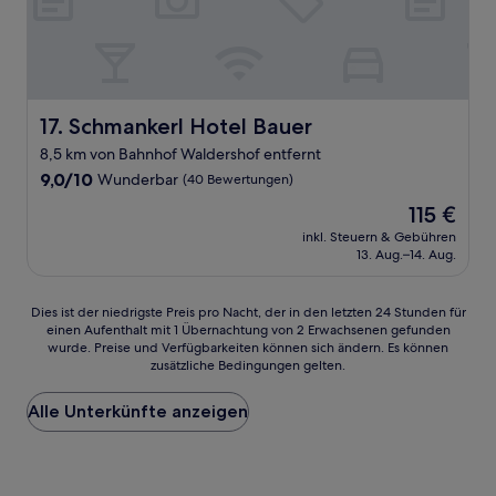
Schmankerl Hotel Bauer
17. Schmankerl Hotel Bauer
8,5 km von Bahnhof Waldershof entfernt
9.0
9,0/10
Wunderbar
(40 Bewertungen)
von
Der
115 €
10,
Preis
Wunderbar,
inkl. Steuern & Gebühren
beträgt
13. Aug.–14. Aug.
(40
115 €
Bewertungen)
Dies
Dies ist der niedrigste Preis pro Nacht, der in den letzten 24 Stunden für
einen Aufenthalt mit 1 Übernachtung von 2 Erwachsenen gefunden
ist
wurde. Preise und Verfügbarkeiten können sich ändern. Es können
der
zusätzliche Bedingungen gelten.
niedrigste
Preis
Alle Unterkünfte anzeigen
pro
Nacht,
der
in
den