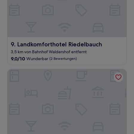
Landkomforthotel Riedelbauch
9. Landkomforthotel Riedelbauch
3,5 km von Bahnhof Waldershof entfernt
9.0
9,0/10
Wunderbar
(2 Bewertungen)
von
10,
WAGNERS Hotel Schönblick
Wunderbar,
(2
Bewertungen)