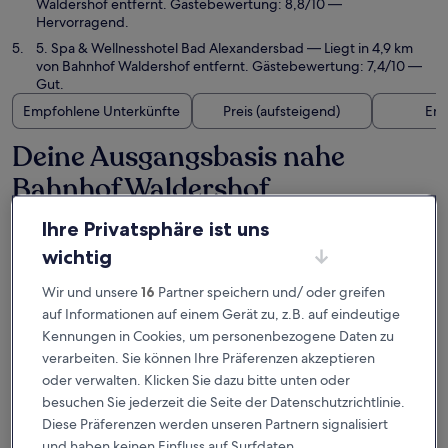
Waldershof entfernt. Gästebewertung: 8,8/10 —
Hervorragend.
5. Spa & Wellnesshotel Bad Alexandersbad
— Liegt in 4,9 km
von Bahnhof Waldershof entfernt. Gästebewertung: 7,4/10 —
Gut.
Empfohlene Unterkünfte
Preis (aufsteigend)
Ent
Deine Ausgangsbasis nahe
Bahnhof Waldershof
Ihre Privatsphäre ist uns
IFA Schöneck, Hotel & Ferienpark
wichtig
Wir und unsere
16
Partner speichern und/ oder greifen
auf Informationen auf einem Gerät zu, z.B. auf eindeutige
Kennungen in Cookies, um personenbezogene Daten zu
verarbeiten. Sie können Ihre Präferenzen akzeptieren
oder verwalten. Klicken Sie dazu bitte unten oder
besuchen Sie jederzeit die Seite der Datenschutzrichtlinie.
Diese Präferenzen werden unseren Partnern signalisiert
und haben keinen Einfluss auf Surfdaten.