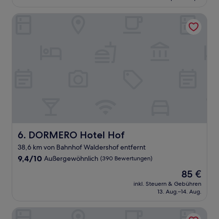
79 €
Bewertungen)
DORMERO Hotel Hof
DORMERO Hotel Hof
6. DORMERO Hotel Hof
38,6 km von Bahnhof Waldershof entfernt
9.4
9,4/10
Außergewöhnlich
(390 Bewertungen)
von
Der
85 €
10,
Preis
Außergewöhnlich,
inkl. Steuern & Gebühren
beträgt
13. Aug.–14. Aug.
(390
85 €
Bewertungen)
Avaneo Hotel Marktredwitz