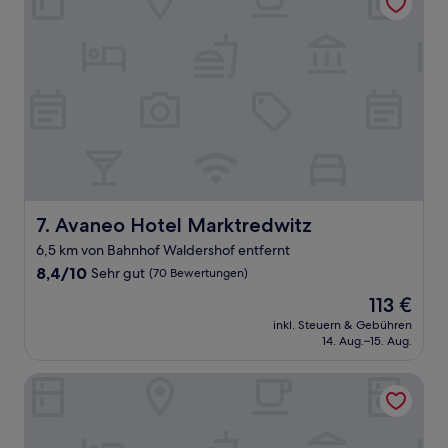
Avaneo Hotel Marktredwitz
7. Avaneo Hotel Marktredwitz
6,5 km von Bahnhof Waldershof entfernt
8.4
8,4/10
Sehr gut
(70 Bewertungen)
von
Der
113 €
10,
Preis
Sehr
inkl. Steuern & Gebühren
beträgt
14. Aug.–15. Aug.
gut,
113 €
(70
Bewertungen)
Hotel Central Hof