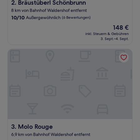
Bräustüberl Schönbrunn
2. Bräustüberl Schönbrunn
8 km von Bahnhof Waldershof entfernt
10.0
10/10
Außergewöhnlich
(6 Bewertungen)
von
Der
148 €
10,
Preis
Außergewöhnlich,
inkl. Steuern & Gebühren
beträgt
3. Sept.–4. Sept.
(6
148 €
Bewertungen)
Molo Rouge
Molo Rouge
3. Molo Rouge
6,9 km von Bahnhof Waldershof entfernt