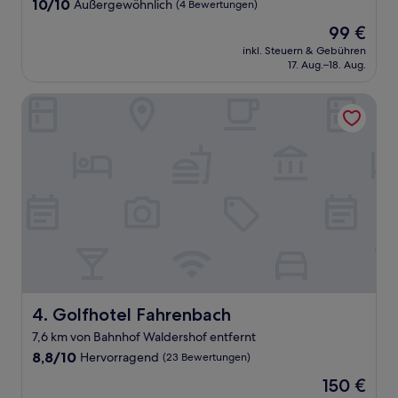
10.0
10/10
Außergewöhnlich
(4 Bewertungen)
von
Der
99 €
10,
Preis
Außergewöhnlich,
inkl. Steuern & Gebühren
beträgt
17. Aug.–18. Aug.
(4
99 €
Bewertungen)
Golfhotel Fahrenbach
Golfhotel Fahrenbach
4. Golfhotel Fahrenbach
7,6 km von Bahnhof Waldershof entfernt
8.8
8,8/10
Hervorragend
(23 Bewertungen)
von
Der
150 €
10,