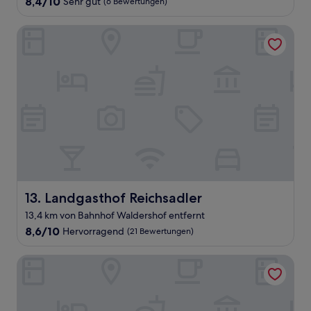
8.4
8,4/10
Sehr gut
(6 Bewertungen)
von
10,
Landgasthof Reichsadler
Sehr
gut,
(6
Bewertungen)
Landgasthof Reichsadler
13. Landgasthof Reichsadler
13,4 km von Bahnhof Waldershof entfernt
8.6
8,6/10
Hervorragend
(21 Bewertungen)
von
10,
Hotel König Albert
Hervorragend,
(21
Bewertungen)