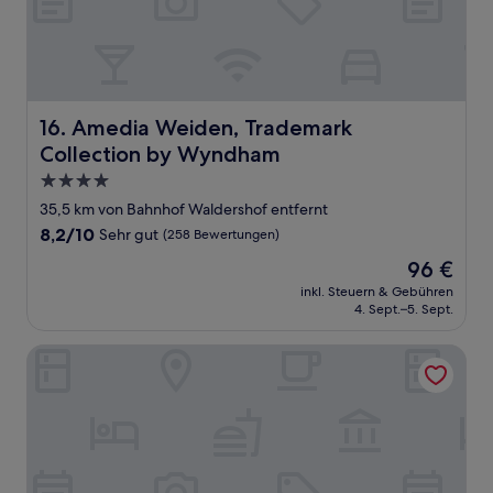
Amedia Weiden, Trademark Collection by Wyndham
16. Amedia Weiden, Trademark
Collection by Wyndham
4.0-
Sterne-
35,5 km von Bahnhof Waldershof entfernt
Unterkunft
8.2
8,2/10
Sehr gut
(258 Bewertungen)
von
Der
96 €
10,
Preis
Sehr
inkl. Steuern & Gebühren
beträgt
4. Sept.–5. Sept.
gut,
96 €
(258
Bewertungen)
Schmankerl Hotel Bauer