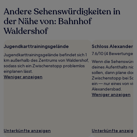
letzten
Andere Sehenswürdigkeiten in
24 Stunden
für
der Nähe von: Bahnhof
einen
Aufenthalt
Waldershof
mit
1 Übernachtung
von
Jugendkarttrainingsgelände
Schloss Alexanders
2 Erwachsenen
7.6/10 (4 Bewertungen)
gefunden
Jugendkarttrainingsgelände befindet sich 1
wurde.
km außerhalb des Zentrums von Waldershof,
Wenn die Sehenswürdi
Preise
sodass sich ein Zwischenstopp problemlos
deines Aufenthalts nic
und
einplanen lässt.
sollen, dann plane doch
Verfügbarkeiten
Weniger anzeigen
Zwischenstopp bei Sch
können
ein — nur eines von vie
sich
Alexandersbad.
ändern.
Weniger anzeigen
Es
können
zusätzliche
Bedingungen
gelten.
Unterkünfte anzeigen
Unterkünfte anzeige