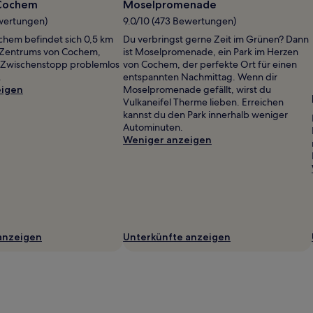
 Cochem
Moselpromenade
ewertungen)
9.0/10 (473 Bewertungen)
chem befindet sich 0,5 km
Du verbringst gerne Zeit im Grünen? Dann
 Zentrums von Cochem,
ist Moselpromenade, ein Park im Herzen
n Zwischenstopp problemlos
von Cochem, der perfekte Ort für einen
.
entspannten Nachmittag. Wenn dir
eigen
Moselpromenade gefällt, wirst du
Vulkaneifel Therme lieben. Erreichen
kannst du den Park innerhalb weniger
Autominuten.
Weniger anzeigen
anzeigen
Unterkünfte anzeigen