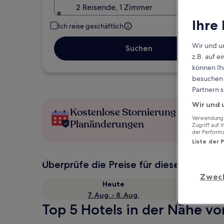
2 Reisende, 1 Zimmer
Ihre
Ich reise geschäftlich
Wir und u
Suchen
z.B. auf 
können Ihr
besuchen S
Partnern s
Wir und 
Kostenlose Stornierung bei
Verwendung g
Planänderungen
Zugriff auf 
der Perform
Liste der 
Überprüfe die Preise für diese Daten
Zwec
Heute
7. Aug. - 8. Aug.
Top 5 Hotels in der Nähe vo