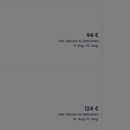
Der
94 €
Preis
inkl. Steuern & Gebühren
beträgt
9. Aug.–10. Aug.
94 €
Der
124 €
Preis
inkl. Steuern & Gebühren
beträgt
16. Aug.–17. Aug.
124 €