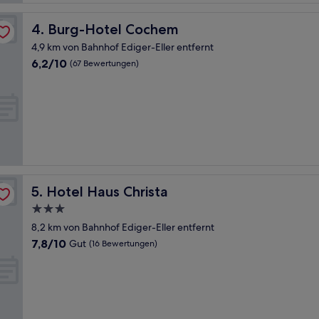
Burg-Hotel Cochem
4. Burg-Hotel Cochem
4,9 km von Bahnhof Ediger-Eller entfernt
6.2
6,2/10
(67 Bewertungen)
von
10,
(67
Bewertungen)
Hotel Haus Christa
5. Hotel Haus Christa
3.0-
Sterne-
8,2 km von Bahnhof Ediger-Eller entfernt
Unterkunft
7.8
7,8/10
Gut
(16 Bewertungen)
von
10,
Gut,
(16
Bewertungen)