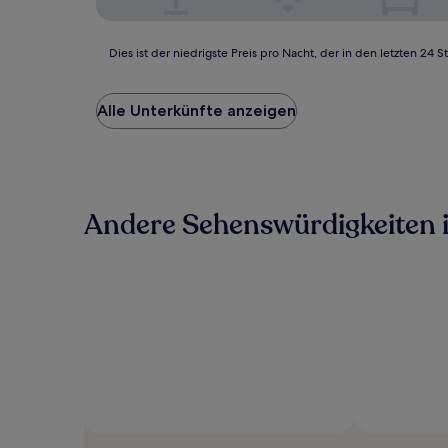
Dies
Dies ist der niedrigste Preis pro Nacht, der in den letzten 
ist
der
niedrigste
Alle Unterkünfte anzeigen
Preis
pro
Nacht,
der
in
Andere Sehenswürdigkeiten i
den
letzten
24 Stunden
für
einen
Aufenthalt
mit
1 Übernachtung
von
2 Erwachsenen
gefunden
wurde.
Preise