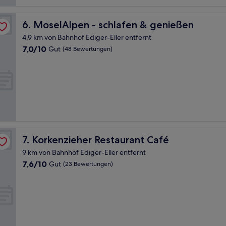
MoselAlpen - schlafen & genießen
6. MoselAlpen - schlafen & genießen
4,9 km von Bahnhof Ediger-Eller entfernt
7.0
7,0/10
Gut
(48 Bewertungen)
von
10,
Gut,
(48
Bewertungen)
Korkenzieher Restaurant Café
7. Korkenzieher Restaurant Café
9 km von Bahnhof Ediger-Eller entfernt
7.6
7,6/10
Gut
(23 Bewertungen)
von
10,
Gut,
(23
Bewertungen)