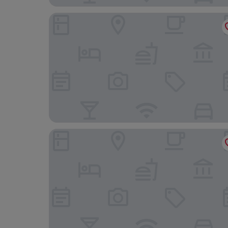
MoselAlpen - schlafen & genießen
Korkenzieher Restaurant Café