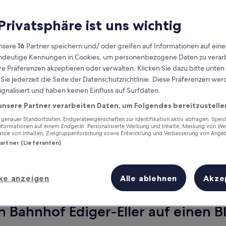
 Privatsphäre ist uns wichtig
nsere
16
Partner speichern und/ oder greifen auf Informationen auf ein
eindeutige Kennungen in Cookies, um personenbezogene Daten zu verarb
e Präferenzen akzeptieren oder verwalten. Klicken Sie dazu bitte unten
ie jederzeit die Seite der Datenschutzrichtlinie. Diese Präferenzen we
ignalisiert und haben keinen Einfluss auf Surfdaten.
unsere Partner verarbeiten Daten, um Folgendes bereitzustelle
Verdiene Prämien für jede
enauer Standortdaten. Endgeräteeigenschaften zur Identifikation aktiv abfragen. Spei
wahrgenommene Übernachtung
Informationen auf einem Endgerät. Personalisierte Werbung und Inhalte, Messung von We
ance von Inhalten, Zielgruppenforschung sowie Entwicklung und Verbesserung von Ange
Partner (Lieferanten)
ke anzeigen
Alle ablehnen
Akze
Morgen
Dieses Wochenende
8. Aug. - 9. Aug.
7. Aug. - 9. Aug.
n Bahnhof Ediger-Eller auf einen Bl