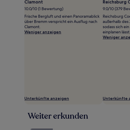
und
Clamont
Reichsburg
Verfügbarkeiten
10.0/10 (1 Bewertung)
9.0/10 (379 B
können
sich
Frische Bergluft und einen Panoramablick
Reichsburg Co
ändern.
über Bremm verspricht ein Ausflug nach
außerhalb des
Es
Clamont.
sodass sich ei
können
Weniger anzeigen
einplanen lässt
zusätzliche
Weniger anz
Bedingungen
gelten.
Unterkünfte anzeigen
Unterkünfte 
Weiter erkunden