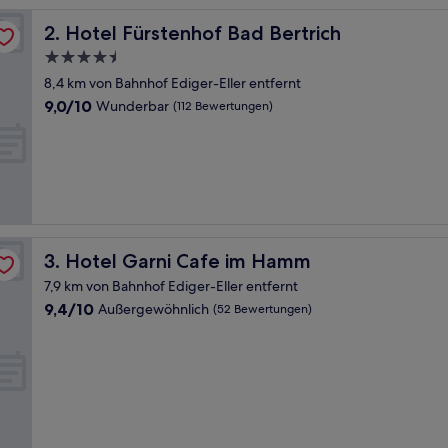
Hotel Fürstenhof Bad Bertrich
2. Hotel Fürstenhof Bad Bertrich
4.5-
Sterne-
8,4 km von Bahnhof Ediger-Eller entfernt
Unterkunft
9.0
9,0/10
Wunderbar
(112 Bewertungen)
von
10,
Wunderbar,
(112
Bewertungen)
Hotel Garni Cafe im Hamm
3. Hotel Garni Cafe im Hamm
7,9 km von Bahnhof Ediger-Eller entfernt
9.4
9,4/10
Außergewöhnlich
(52 Bewertungen)
von
10,
Außergewöhnlich,
(52
Bewertungen)