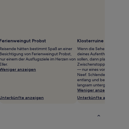
Ferienweingut Probst
Klosterruine Stuben
Reisende hätten bestimmt Spaß an einer
Wenn die Sehenswürdigkeit
Besichtigung von Ferienweingut Probst,
deines Aufenthalts nicht zu
nur einem der Ausflugsziele im Herzen von
sollen, dann plane doch einf
Eller.
Zwischenstopp bei Klosterru
Weniger anzeigen
— nur eines von vielen Denk
Neef. Schlender gemütlich a
entlang und beobachte, wie
langsam untergeht.
Weniger anzeigen
Unterkünfte anzeigen
Unterkünfte anzeigen