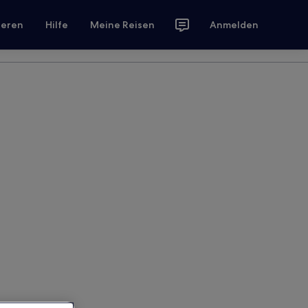
ieren
Hilfe
Meine Reisen
Anmelden