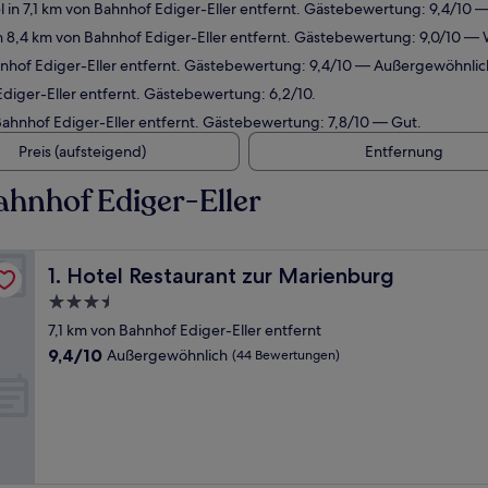
 in 7,1 km von Bahnhof Ediger-Eller entfernt. Gästebewertung: 9,4/10
n 8,4 km von Bahnhof Ediger-Eller entfernt. Gästebewertung: 9,0/10 —
hnhof Ediger-Eller entfernt. Gästebewertung: 9,4/10 — Außergewöhnlic
Ediger-Eller entfernt. Gästebewertung: 6,2/10.
ahnhof Ediger-Eller entfernt. Gästebewertung: 7,8/10 — Gut.
Preis (aufsteigend)
Entfernung
hnhof Ediger-Eller
Hotel Restaurant zur Marienburg
1. Hotel Restaurant zur Marienburg
3.5-
Sterne-
7,1 km von Bahnhof Ediger-Eller entfernt
Unterkunft
9.4
9,4/10
Außergewöhnlich
(44 Bewertungen)
von
10,
Außergewöhnlich,
(44
Bewertungen)