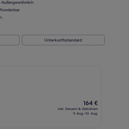
 — Außergewöhnlich.
 Wunderbar.
h.
Unterkunftsstandard
Der
164 €
Preis
inkl. Steuern & Gebühren
beträgt
9. Aug.–10. Aug.
164 €