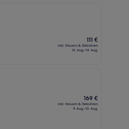
Der
111 €
Preis
inkl. Steuern & Gebühren
beträgt
13. Aug.–14. Aug.
111 €
Der
169 €
Preis
inkl. Steuern & Gebühren
beträgt
9. Aug.–10. Aug.
169 €