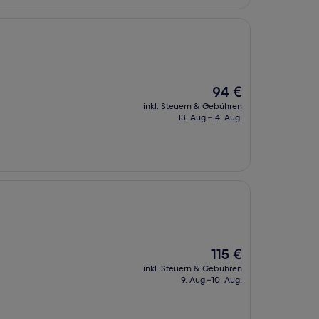
Der
94 €
Preis
inkl. Steuern & Gebühren
beträgt
13. Aug.–14. Aug.
94 €
Der
115 €
Preis
inkl. Steuern & Gebühren
beträgt
9. Aug.–10. Aug.
115 €