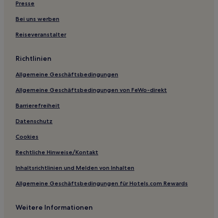
Gasthäuser in Erfurt
Presse
Pensionen in Grosser Teich
Bei uns werben
Ferienwohnungen in Grosser Teich
Reiseveranstalter
Haustierfreundliche in Neuhaus am Rennweg
Richtlinien
Hotels mit Parkplatz in Neuhaus am Rennweg
Allgemeine Geschäftsbedingungen
Hotels mit Parkplatz in Fahner Höhe
Allgemeine Geschäftsbedingungen von FeWo-direkt
Hotels mit Parkplatz in Harztor
Hotels mit Parkplatz in Mühlhausen/Thüringen
Barrierefreiheit
Familien in Oberhof
Datenschutz
Haustierfreundliche in Suhl
Cookies
Hotels mit inbegriffenem Frühstück in Gotha
Rechtliche Hinweise/Kontakt
Haustierfreundliche in Masserberg
Inhaltsrichtlinien und Melden von Inhalten
Haustierfreundliche in Oberes Geratal
Allgemeine Geschäftsbedingungen für Hotels.com Rewards
Haustierfreundliche in Thüringen
Weitere Informationen
Hotels mit Küchenzeile in Thüringen