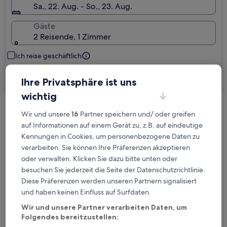
Sa., 22. Aug. - So., 23. Aug.
Gäste
2 Reisende, 1 Zimmer
Ich reise geschäftlich
Suchen
Ihre Privatsphäre ist uns
wichtig
Wir und unsere
16
Partner speichern und/ oder greifen
Kostenlose Stornierung bei
auf Informationen auf einem Gerät zu, z.B. auf eindeutige
Planänderungen
Kennungen in Cookies, um personenbezogene Daten zu
verarbeiten. Sie können Ihre Präferenzen akzeptieren
Verdiene Prämien für jede
oder verwalten. Klicken Sie dazu bitte unten oder
wahrgenommene Übernachtung
besuchen Sie jederzeit die Seite der Datenschutzrichtlinie.
Diese Präferenzen werden unseren Partnern signalisiert
und haben keinen Einfluss auf Surfdaten.
Mehr sparen mit Preisen für Mitglieder
Wir und unsere Partner verarbeiten Daten, um
Folgendes bereitzustellen: