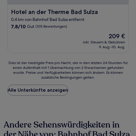
Hotel an der Therme Bad Sulza
Hotel an der Therme Bad Sulza
0,4 km von Bahnhof Bad Sulza entfernt
7.8
7,8/10
Gut
(105 Bewertungen)
von
Der
209 €
10,
Preis
Gut,
inkl. Steuern & Gebühren
beträgt
9. Aug.–10. Aug.
(105
209 €
Bewertungen)
Dies
Dies ist der niedrigste Preis pro Nacht, der in den letzten 24 Stunden für
einen Aufenthalt mit 1 Übernachtung von 2 Erwachsenen gefunden
ist
wurde. Preise und Verfügbarkeiten können sich ändern. Es können
der
zusätzliche Bedingungen gelten.
niedrigste
Preis
Alle Unterkünfte anzeigen
pro
Nacht,
der
in
den
letzten
Andere Sehenswürdigkeiten in
24 Stunden
für
der Nähe von: Bahnhof Bad Sulza
einen