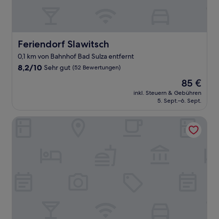
Feriendorf Slawitsch
Feriendorf Slawitsch
0,1 km von Bahnhof Bad Sulza entfernt
8.2
8,2/10
Sehr gut
(52 Bewertungen)
von
Der
85 €
10,
Preis
Sehr
inkl. Steuern & Gebühren
beträgt
5. Sept.–6. Sept.
gut,
85 €
(52
Bewertungen)
Hotel an der Therme Bad Sulza