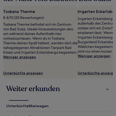
Aufenthalt
mit
Toskana Therme
Irrgarten Eckartsbe
1 Übernachtung
von
8.4/10 (35 Bewertungen)
Irrgarten Eckartsberga 
2 Erwachsenen
außerhalb des Zentrums
Toskana Therme befindet sich im Zentrum
gefunden
sodass sich ein Zwisch
von Bad Sulza. Ideale Voraussetzungen also,
wurde.
einplanen lässt. Wenn d
um während deines Aufenthalts hier
Preise
Irrgarten Eckartsberga
vorbeizuschauen. Wenn du in Toskana
und
Burgenland Eckartsber
Therme deinen Spaß hattest, werden dich die
Verfügbarkeiten
Wäldchen begeistern. B
nahegelegenen Attraktionen Tierpark Bad
können
sind nur einen kurzen S
Kösen und Irrgarten Eckartsberga begeistern.
sich
Weniger anzeigen
Weniger anzeigen
ändern.
Es
können
zusätzliche
Unterkünfte anzeigen
Unterkünfte anzeige
Bedingungen
gelten.
Weiter erkunden
Unterkünfte
Mietwagen