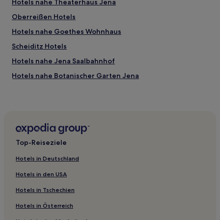
Hotels nahe Theaterhaus Jena
Oberreißen Hotels
Hotels nahe Goethes Wohnhaus
Scheiditz Hotels
Hotels nahe Jena Saalbahnhof
Hotels nahe Botanischer Garten Jena
Hotels nahe Weimarer Weihnachtsmarkt
Hotels nahe Historisches Rathaus Jena
Neuengönna Hotels
Hotels nahe Stadtkirche St. Michael
Top-Reiseziele
Hotels nahe Bahnhof Großschwabenhausen
Hotels in Deutschland
Hotels nahe Bahnhof Jena
Hotels in den USA
Hotels nahe Friedrich-Schiller-Universität Jena
Hotels in Tschechien
Hotels nahe Jakobskirchhof
Hotels in Österreich
Schloss und Park Ettersburg Hotels