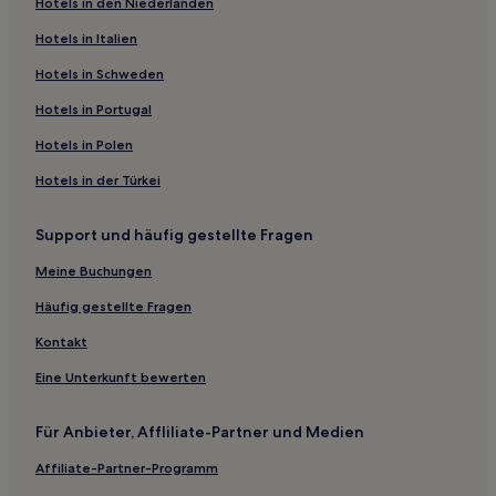
Hotels in den Niederlanden
Nausnitz Hotels
Bad Sulza Hotels
Hotels in Italien
Jena Hotels
Hotels in Schweden
Weimar Hotels
Hotels in Portugal
Landkreis Weimarer Land: Hotels
Hotels in Polen
Hotels nahe Schillers Gartenhaus
Hotels in der Türkei
Tiefurt: Hotels
Support und häufig gestellte Fragen
Heideland Hotels
Jena-Zentrum Hotels
Meine Buchungen
Hotels nahe Deutsches Optisches Museum
Häufig gestellte Fragen
Hotels nahe Historischer Friedhof
Kontakt
Saale-Holzland-Kreis: Hotels
Eine Unterkunft bewerten
Hotels nahe Stadtmuseum & Kunstsammlung Jena
Für Anbieter, Affliliate-Partner und Medien
Döbritschen Hotels
Affiliate-Partner-Programm
Ammerbach Hotels