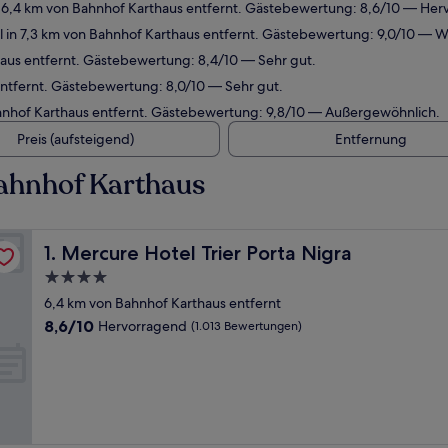
 6,4 km von Bahnhof Karthaus entfernt. Gästebewertung: 8,6/10 — Her
 in 7,3 km von Bahnhof Karthaus entfernt. Gästebewertung: 9,0/10 — 
haus entfernt. Gästebewertung: 8,4/10 — Sehr gut.
entfernt. Gästebewertung: 8,0/10 — Sehr gut.
hnhof Karthaus entfernt. Gästebewertung: 9,8/10 — Außergewöhnlich.
Preis (aufsteigend)
Entfernung
ahnhof Karthaus
Mercure Hotel Trier Porta Nigra
1. Mercure Hotel Trier Porta Nigra
4.0-
Sterne-
6,4 km von Bahnhof Karthaus entfernt
Unterkunft
8.6
8,6/10
Hervorragend
(1.013 Bewertungen)
von
10,
Hervorragend,
(1.013
Bewertungen)