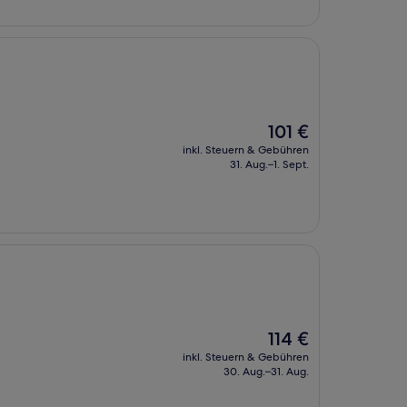
Der
101 €
Preis
inkl. Steuern & Gebühren
beträgt
31. Aug.–1. Sept.
101 €
Der
114 €
Preis
inkl. Steuern & Gebühren
beträgt
30. Aug.–31. Aug.
114 €