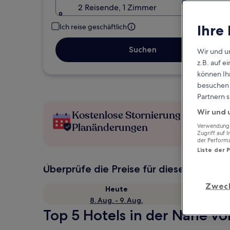
2 Reisende, 1 Zimmer
Ihre
Ich reise geschäftlich
Suchen
Wir und u
z.B. auf 
können Ihr
besuchen S
Partnern s
Wir und 
Kostenlose Stornierung bei
Planänderungen
Verwendung g
Zugriff auf 
der Perform
Liste der 
Überprüfe die Preise für diese Daten
Zwec
Heute
8. Aug. - 9. Aug.
Top 5 Hotels in der Nähe vo