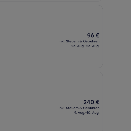
Der
96 €
Preis
inkl. Steuern & Gebühren
beträgt
25. Aug.–26. Aug.
96 €
Der
240 €
Preis
inkl. Steuern & Gebühren
beträgt
9. Aug.–10. Aug.
240 €