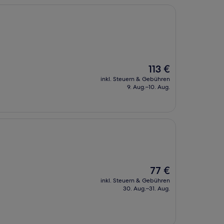
Der
113 €
Preis
inkl. Steuern & Gebühren
beträgt
9. Aug.–10. Aug.
113 €
Der
77 €
Preis
inkl. Steuern & Gebühren
beträgt
30. Aug.–31. Aug.
77 €