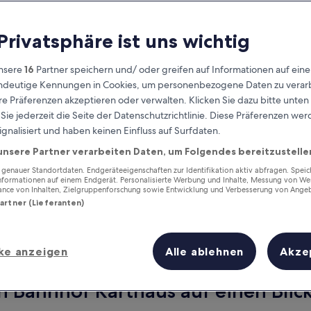
 Privatsphäre ist uns wichtig
nsere
16
Partner speichern und/ oder greifen auf Informationen auf ein
eindeutige Kennungen in Cookies, um personenbezogene Daten zu verarb
e Präferenzen akzeptieren oder verwalten. Klicken Sie dazu bitte unten
ie jederzeit die Seite der Datenschutzrichtlinie. Diese Präferenzen we
ignalisiert und haben keinen Einfluss auf Surfdaten.
unsere Partner verarbeiten Daten, um Folgendes bereitzustelle
Verdiene Prämien für jede
wahrgenommene Übernachtung
enauer Standortdaten. Endgeräteeigenschaften zur Identifikation aktiv abfragen. Spei
Informationen auf einem Endgerät. Personalisierte Werbung und Inhalte, Messung von We
ance von Inhalten, Zielgruppenforschung sowie Entwicklung und Verbesserung von Ange
Partner (Lieferanten)
ke anzeigen
Alle ablehnen
Akze
Morgen
Nächstes Wochenend
9. Aug. - 10. Aug.
14. Aug. - 16. Aug.
n Bahnhof Karthaus auf einen Blic