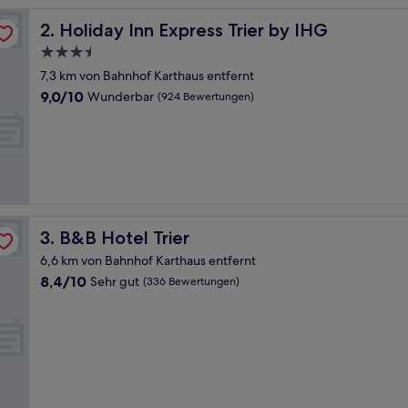
Holiday Inn Express Trier by IHG
2. Holiday Inn Express Trier by IHG
3.5-
Sterne-
7,3 km von Bahnhof Karthaus entfernt
Unterkunft
9.0
9,0/10
Wunderbar
(924 Bewertungen)
von
10,
Wunderbar,
(924
Bewertungen)
B&B Hotel Trier
3. B&B Hotel Trier
6,6 km von Bahnhof Karthaus entfernt
8.4
8,4/10
Sehr gut
(336 Bewertungen)
von
10,
Sehr
gut,
(336
Bewertungen)