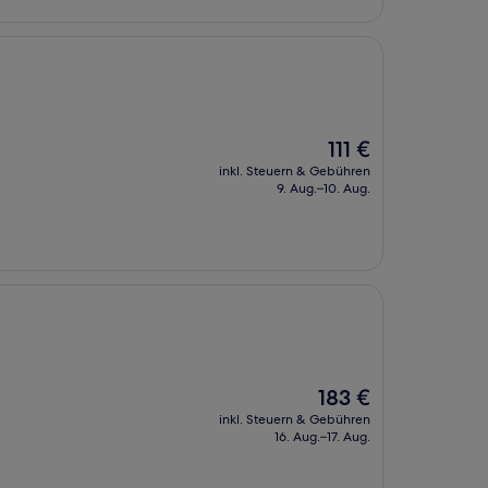
Der
111 €
Preis
inkl. Steuern & Gebühren
beträgt
9. Aug.–10. Aug.
111 €
Der
183 €
Preis
inkl. Steuern & Gebühren
beträgt
16. Aug.–17. Aug.
183 €