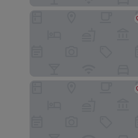
Porta Nigra Victus
Park Plaza Trier