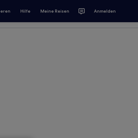
ieren
Hilfe
Meine Reisen
Anmelden