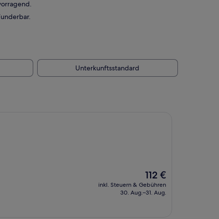
vorragend.
Wunderbar.
Unterkunftsstandard
Der
112 €
Preis
inkl. Steuern & Gebühren
beträgt
30. Aug.–31. Aug.
112 €