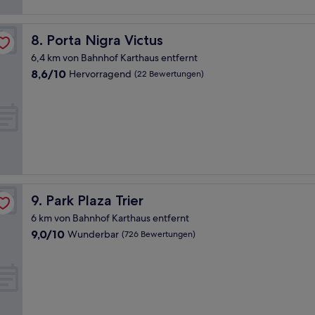
Bewertungen)
Porta Nigra Victus
8. Porta Nigra Victus
6,4 km von Bahnhof Karthaus entfernt
8.6
8,6/10
Hervorragend
(22 Bewertungen)
von
10,
Hervorragend,
(22
Bewertungen)
Park Plaza Trier
9. Park Plaza Trier
6 km von Bahnhof Karthaus entfernt
9.0
9,0/10
Wunderbar
(726 Bewertungen)
von
10,
Wunderbar,
(726
Bewertungen)