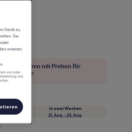
em Gerät zu,
eiten. Sie
 oder
rden unseren
n:
Mehr sparen mit Preisen für
Mitglieder
chern von oder
rbeleistung und
boten.
ptieren
e
In zwei Wochen
21. Aug. - 23. Aug.
k