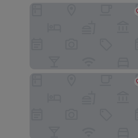
Holiday Inn Express Trier by IHG
B&B Hotel Trier