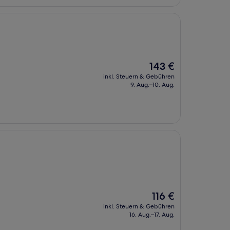
Der
143 €
Preis
inkl. Steuern & Gebühren
beträgt
9. Aug.–10. Aug.
143 €
Der
116 €
Preis
inkl. Steuern & Gebühren
beträgt
16. Aug.–17. Aug.
116 €