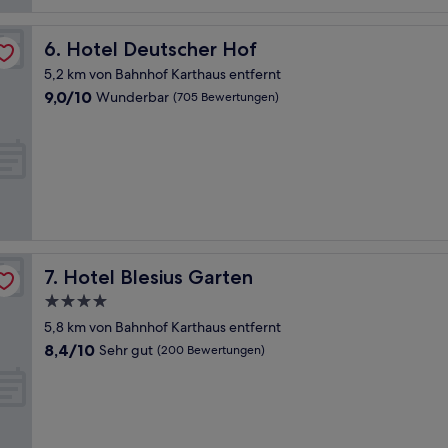
Hotel Deutscher Hof
6. Hotel Deutscher Hof
5,2 km von Bahnhof Karthaus entfernt
9.0
9,0/10
Wunderbar
(705 Bewertungen)
von
10,
Wunderbar,
(705
Bewertungen)
Hotel Blesius Garten
7. Hotel Blesius Garten
4.0-
Sterne-
5,8 km von Bahnhof Karthaus entfernt
Unterkunft
8.4
8,4/10
Sehr gut
(200 Bewertungen)
von
10,
Sehr
gut,
(200