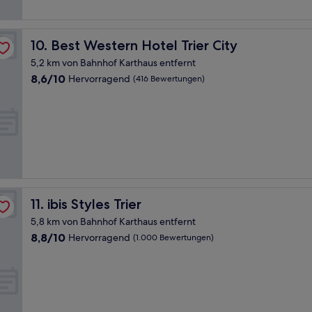
Best Western Hotel Trier City
10. Best Western Hotel Trier City
5,2 km von Bahnhof Karthaus entfernt
8.6
8,6/10
Hervorragend
(416 Bewertungen)
von
10,
Hervorragend,
(416
Bewertungen)
ibis Styles Trier
11. ibis Styles Trier
5,8 km von Bahnhof Karthaus entfernt
8.8
8,8/10
Hervorragend
(1.000 Bewertungen)
von
10,
Hervorragend,
(1.000
Bewertungen)