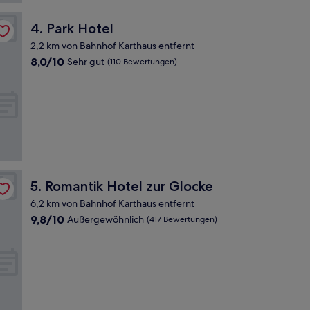
Park Hotel
4. Park Hotel
2,2 km von Bahnhof Karthaus entfernt
8.0
8,0/10
Sehr gut
(110 Bewertungen)
von
10,
Sehr
gut,
(110
Bewertungen)
Romantik Hotel zur Glocke
5. Romantik Hotel zur Glocke
6,2 km von Bahnhof Karthaus entfernt
9.8
9,8/10
Außergewöhnlich
(417 Bewertungen)
von
10,
Außergewöhnlich,
(417
Bewertungen)