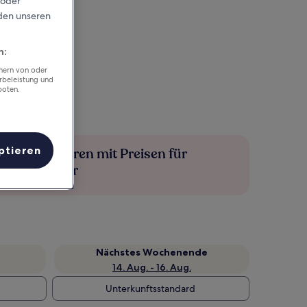
 oder
rden unseren
n:
chern von oder
rbeleistung und
boten.
ptieren
Mehr sparen mit Preisen für
Mitglieder
Nächstes Wochenende
14. Aug. - 16. Aug.
Unterkunftsstandard