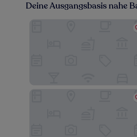
Deine Ausgangsbasis nahe 
Villa C&C
Göbel's Quellenhof