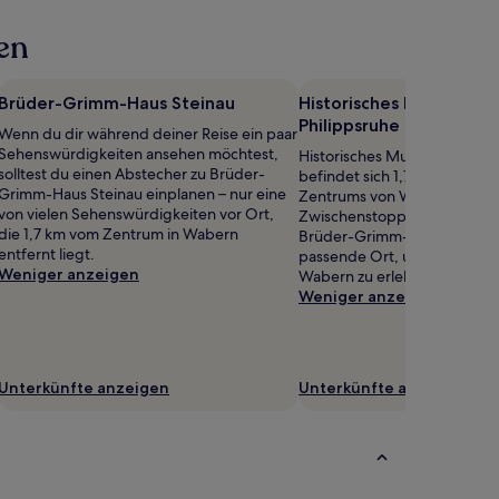
en
Brüder-Grimm-Haus Steinau
Historisches Museum Sc
Philippsruhe
Wenn du dir während deiner Reise ein paar
Sehenswürdigkeiten ansehen möchtest,
Historisches Museum Schloss
solltest du einen Abstecher zu Brüder-
befindet sich 1,7 km außerha
Grimm-Haus Steinau einplanen – nur eine
Zentrums von Wabern, sodass
von vielen Sehenswürdigkeiten vor Ort,
Zwischenstopp problemlos ei
die 1,7 km vom Zentrum in Wabern
Brüder-Grimm-Haus Steinau 
entfernt liegt.
passende Ort, um die kulture
Weniger anzeigen
Wabern zu erleben.
Weniger anzeigen
Unterkünfte anzeigen
Unterkünfte anzeigen