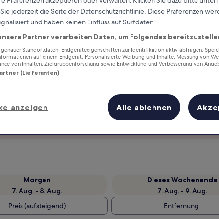
e Präferenzen akzeptieren oder verwalten. Klicken Sie dazu bitte unten
ie jederzeit die Seite der Datenschutzrichtlinie. Diese Präferenzen we
ignalisiert und haben keinen Einfluss auf Surfdaten.
unsere Partner verarbeiten Daten, um Folgendes bereitzustelle
enauer Standortdaten. Endgeräteeigenschaften zur Identifikation aktiv abfragen. Spei
Informationen auf einem Endgerät. Personalisierte Werbung und Inhalte, Messung von We
ance von Inhalten, Zielgruppenforschung sowie Entwicklung und Verbesserung von Ange
Partner (Lieferanten)
ke anzeigen
Alle ablehnen
Akze
Verdiene Prämien für jede
wahrgenommene Übernachtung
Morgen
Dieses Wochenende
7. Aug. - 8. Aug.
7. Aug. - 9. Aug.
Preis (aufsteigend)
Entfernung