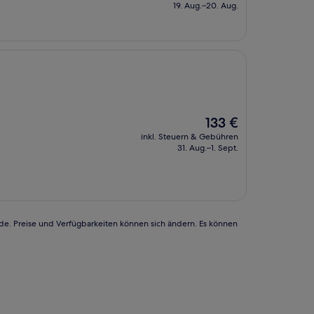
beträgt
19. Aug.–20. Aug.
127 €
Der
133 €
Preis
inkl. Steuern & Gebühren
beträgt
31. Aug.–1. Sept.
133 €
rde. Preise und Verfügbarkeiten können sich ändern. Es können