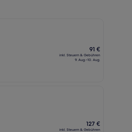
Der
91 €
Preis
inkl. Steuern & Gebühren
beträgt
9. Aug.–10. Aug.
91 €
Der
127 €
Preis
inkl. Steuern & Gebühren