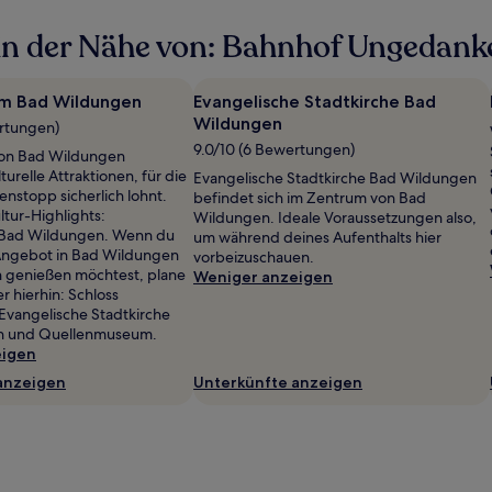
in der Nähe von: Bahnhof Ungedank
m Bad Wildungen
Evangelische Stadtkirche Bad
Wildungen
ertungen)
9.0/10 (6 Bewertungen)
on Bad Wildungen
urelle Attraktionen, für die
Evangelische Stadtkirche Bad Wildungen
enstopp sicherlich lohnt.
befindet sich im Zentrum von Bad
ltur-Highlights:
Wildungen. Ideale Voraussetzungen also,
Bad Wildungen. Wenn du
um während deines Aufenthalts hier
 Angebot in Bad Wildungen
vorbeizuschauen.
n genießen möchtest, plane
Weniger anzeigen
r hierhin: Schloss
 Evangelische Stadtkirche
n und Quellenmuseum.
eigen
anzeigen
Unterkünfte anzeigen