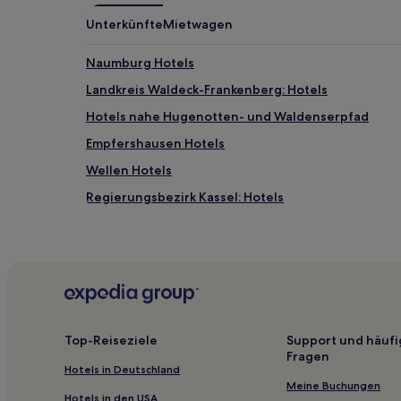
Unterkünfte
Mietwagen
Naumburg Hotels
Landkreis Waldeck-Frankenberg: Hotels
Hotels nahe Hugenotten- und Waldenserpfad
Empfershausen Hotels
Wellen Hotels
Regierungsbezirk Kassel: Hotels
Hotels nahe Bahnhof Wolfhagen
Brasselsberg: Hotels
Hotels nahe S-Bahn-Station Körle
Waßmuthshausen Hotels
Sand Hotels
Top-Reiseziele
Support und häufi
Fragen
Hotels nahe Straßenbahnhaltestelle Wintershall
Hotels in Deutschland
Edertal Hotels
Meine Buchungen
Hotels in den USA