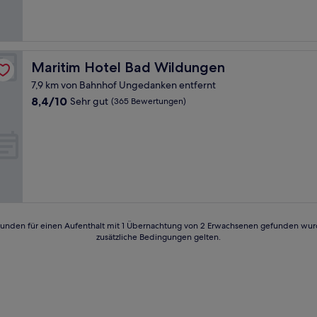
(82
Bewertungen)
Maritim Hotel Bad Wildungen
Maritim Hotel Bad Wildungen
7,9 km von Bahnhof Ungedanken entfernt
8.4
8,4/10
Sehr gut
(365 Bewertungen)
von
10,
Sehr
gut,
(365
Bewertungen)
24 Stunden für einen Aufenthalt mit 1 Übernachtung von 2 Erwachsenen gefunden wu
zusätzliche Bedingungen gelten.