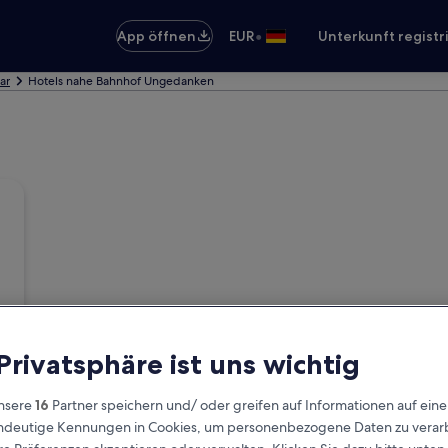
•
App öffnen
EUR
Unterkunft registr
lar
Hotels nahe Bahnhof Ungedanken
 Privatsphäre ist uns wichtig
nsere
16
Partner speichern und/ oder greifen auf Informationen auf ein
eindeutige Kennungen in Cookies, um personenbezogene Daten zu verarb