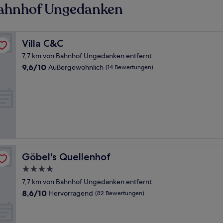
Bahnhof Ungedanken
Villa C&C
Villa C&C
7,7 km von Bahnhof Ungedanken entfernt
9.6
9,6/10
Außergewöhnlich
(14 Bewertungen)
von
10,
Außergewöhnlich,
(14
Bewertungen)
Göbel's Quellenhof
Göbel's Quellenhof
4.0-
Sterne-
7,7 km von Bahnhof Ungedanken entfernt
Unterkunft
8.6
8,6/10
Hervorragend
(82 Bewertungen)
von
10,
Hervorragend,