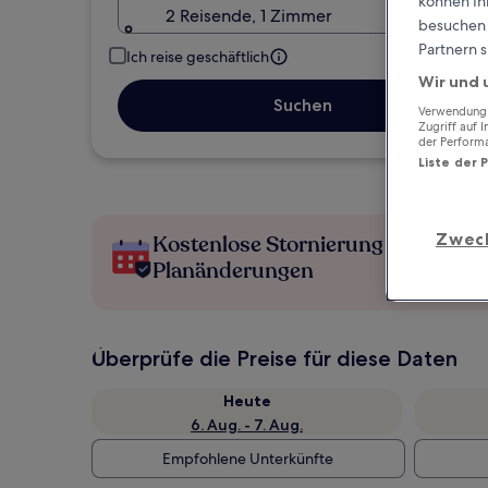
können Ihr
2 Reisende, 1 Zimmer
besuchen S
Partnern s
Ich reise geschäftlich
Wir und 
Suchen
Verwendung g
Zugriff auf 
der Perform
Liste der 
Zwec
Kostenlose Stornierung bei
Planänderungen
Überprüfe die Preise für diese Daten
Heute
6. Aug. - 7. Aug.
Empfohlene Unterkünfte