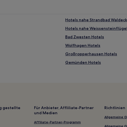
Hotels nahe Strandbad Waldeck
Hotels nahe Weissensteinflüge
Bad Zwesten Hotels
Wolfhagen Hotels
Großropperhausen Hotels
Gemünden Hotels
Kassel Hotels
Bad Wilhelmshöhe: Hotels
Schwalm-Eder-Kreis: Hotels
Gungelshausen Hotels
Frankenau Hotels
g gestellte
Für Anbieter, Affliliate-Partner
Richtlinien
und Medien
Vöhl Hotels
Allgemeine 
Hotels nahe Naturhistorische
Affiliate-Partner-Programm
Allgemeine 