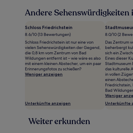
in
Andere Sehenswürdigkeiten 
den
letzten
24 Stunden
für
Schloss Friedrichstein
Stadtmuseu
einen
8.6/10 (13 Bewertungen)
8.0/10 (2 Bew
Aufenthalt
mit
Schloss Friedrichstein ist nur eine von
Das Zentrum v
1 Übernachtung
vielen Sehenswürdigkeiten der Gegend,
beherbergt kult
von
die 0,8 km vom Zentrum von Bad
sich ein Zwisch
2 Erwachsenen
Wildungen entfernt ist – wie wäre es also
Eines dieser Ku
gefunden
mit einem kleinen Abstecher, um ein paar
Stadtmuseum 
wurde.
Erinnerungsfotos zu schießen?
das kulturelle
Preise
Weniger anzeigen
in vollen Züge
und
einen Absteche
Verfügbarkeiten
Friedrichstein,
können
Bad Wildunge
sich
Weniger anz
ändern.
Unterkünfte anzeigen
Unterkünfte 
Es
können
zusätzliche
Weiter erkunden
Bedingungen
gelten.