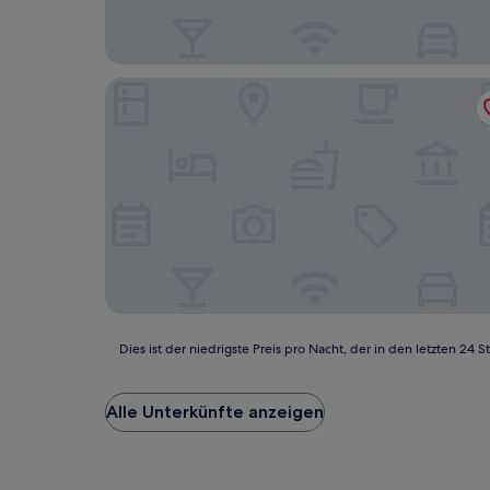
Maritim Hotel Bad Wildungen
Dies
Dies ist der niedrigste Preis pro Nacht, der in den letzten 
ist
der
niedrigste
Alle Unterkünfte anzeigen
Preis
pro
Nacht,
der