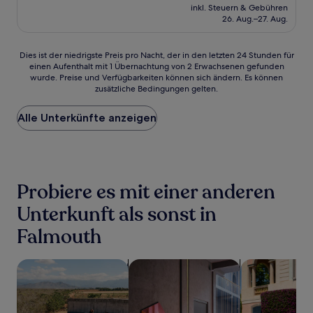
Preis
(772
inkl. Steuern & Gebühren
beträgt
26. Aug.–27. Aug.
Bewertungen)
56 €
Dies
Dies ist der niedrigste Preis pro Nacht, der in den letzten 24 Stunden für
einen Aufenthalt mit 1 Übernachtung von 2 Erwachsenen gefunden
ist
wurde. Preise und Verfügbarkeiten können sich ändern. Es können
der
zusätzliche Bedingungen gelten.
niedrigste
Preis
Alle Unterkünfte anzeigen
pro
Nacht,
der
in
den
letzten
Probiere es mit einer anderen
24 Stunden
für
Unterkunft als sonst in
einen
Falmouth
Aufenthalt
mit
1 Übernachtung
Suche nach Unterkünften mit Pool
Suche nach haustierfreundlichen Un
Suche nach fa
von
2 Erwachsenen
gefunden
wurde.