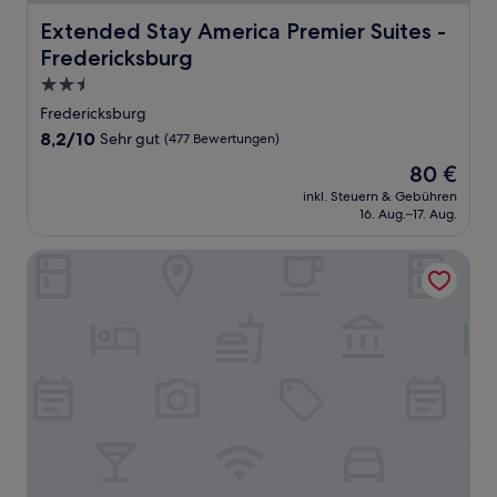
Extended Stay America Premier Suites - Fredericksburg
Extended Stay America Premier Suites -
Fredericksburg
2.5-
Sterne-
Fredericksburg
Unterkunft
8.2
8,2/10
Sehr gut
(477 Bewertungen)
von
Der
80 €
10,
Preis
Sehr
inkl. Steuern & Gebühren
beträgt
16. Aug.–17. Aug.
gut,
80 €
(477
Bewertungen)
Country Inn & Suites by Radisson, Fredericksburg, VA