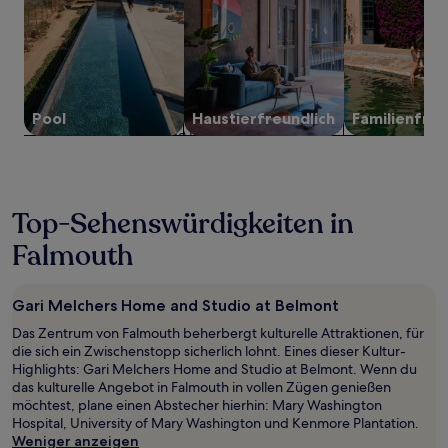
Preise
und
Verfügbarkeiten
können
sich
ändern.
Es
Pool
Haustier­freundlich
Familien­freu
können
zusätzliche
Bedingungen
gelten.
Top-Sehenswürdigkeiten in
Falmouth
Gari Melchers Home and Studio at Belmont
Das Zentrum von Falmouth beherbergt kulturelle Attraktionen, für
die sich ein Zwischenstopp sicherlich lohnt. Eines dieser Kultur-
Highlights: Gari Melchers Home and Studio at Belmont. Wenn du
das kulturelle Angebot in Falmouth in vollen Zügen genießen
möchtest, plane einen Abstecher hierhin: Mary Washington
Hospital, University of Mary Washington und Kenmore Plantation.
Weniger anzeigen