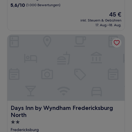
Unterkunft
5.6
5,6/10
(1.000 Bewertungen)
von
Der
45 €
10,
Preis
(1.000
inkl. Steuern & Gebühren
beträgt
17. Aug.–18. Aug.
Bewertungen)
45 €
Days Inn by Wyndham Fredericksburg North
Days Inn by Wyndham Fredericksburg North
Days Inn by Wyndham Fredericksburg
North
2.0-
Sterne-
Fredericksburg