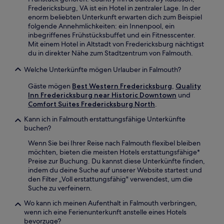
Fredericksburg, VA ist ein Hotel in zentraler Lage. In der
enorm beliebten Unterkunft erwarten dich zum Beispiel
folgende Annehmlichkeiten: ein Innenpool, ein
inbegriffenes Frühstücksbuffet und ein Fitnesscenter.
Mit einem Hotel in Altstadt von Fredericksburg nächtigst
du in direkter Nähe zum Stadtzentrum von Falmouth.
Welche Unterkünfte mögen Urlauber in Falmouth?
Gäste mögen
Best Western Fredericksburg
,
Quality
Inn Fredericksburg near Historic Downtown
und
Comfort Suites Fredericksburg North
.
Kann ich in Falmouth erstattungsfähige Unterkünfte
buchen?
Wenn Sie bei Ihrer Reise nach Falmouth flexibel bleiben
möchten, bieten die meisten Hotels erstattungsfähige*
Preise zur Buchung. Du kannst diese Unterkünfte finden,
indem du deine Suche auf unserer Website startest und
den Filter „Voll erstattungsfähig" verwendest, um die
Suche zu verfeinern.
Wo kann ich meinen Aufenthalt in Falmouth verbringen,
wenn ich eine Ferienunterkunft anstelle eines Hotels
bevorzuge?