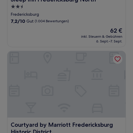
2.5-
Sterne-
Fredericksburg
Unterkunft
7.2
7,2/10
Gut
(1.004 Bewertungen)
von
Der
62 €
10,
Preis
Gut,
inkl. Steuern & Gebühren
beträgt
6. Sept.–7. Sept.
(1.004
62 €
Bewertungen)
Courtyard by Marriott Fredericksburg Historic District
Courtyard by Marriott Fredericksburg Historic District
Courtyard by Marriott Fredericksburg
Historic District