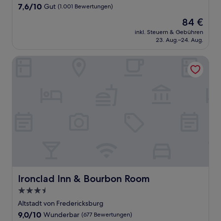
Unterkunft
7.6
7,6/10
Gut
(1.001 Bewertungen)
von
Der
84 €
10,
Preis
Gut,
inkl. Steuern & Gebühren
beträgt
23. Aug.–24. Aug.
(1.001
84 €
Bewertungen)
Ironclad Inn & Bourbon Room
Ironclad Inn & Bourbon Room
Ironclad Inn & Bourbon Room
3.5-
Sterne-
Altstadt von Fredericksburg
Unterkunft
9.0
9,0/10
Wunderbar
(677 Bewertungen)