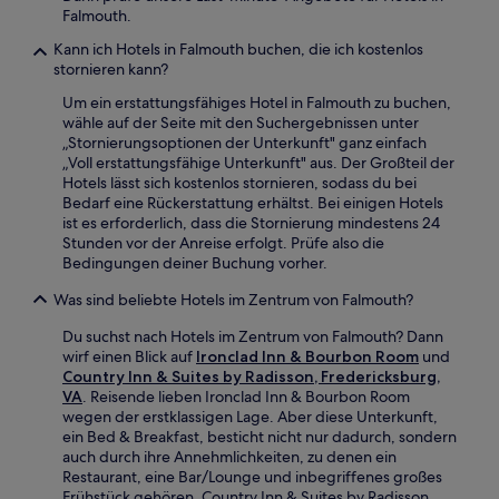
Falmouth.
Kann ich Hotels in Falmouth buchen, die ich kostenlos
stornieren kann?
Um ein erstattungsfähiges Hotel in Falmouth zu buchen,
wähle auf der Seite mit den Suchergebnissen unter
„Stornierungsoptionen der Unterkunft" ganz einfach
„Voll erstattungsfähige Unterkunft" aus. Der Großteil der
Hotels lässt sich kostenlos stornieren, sodass du bei
Bedarf eine Rückerstattung erhältst. Bei einigen Hotels
ist es erforderlich, dass die Stornierung mindestens 24
Stunden vor der Anreise erfolgt. Prüfe also die
Bedingungen deiner Buchung vorher.
Was sind beliebte Hotels im Zentrum von Falmouth?
Du suchst nach Hotels im Zentrum von Falmouth? Dann
wirf einen Blick auf
Ironclad Inn & Bourbon Room
und
Country Inn & Suites by Radisson, Fredericksburg,
VA
. Reisende lieben Ironclad Inn & Bourbon Room
wegen der erstklassigen Lage. Aber diese Unterkunft,
ein Bed & Breakfast, besticht nicht nur dadurch, sondern
auch durch ihre Annehmlichkeiten, zu denen ein
Restaurant, eine Bar/Lounge und inbegriffenes großes
Frühstück gehören. Country Inn & Suites by Radisson,