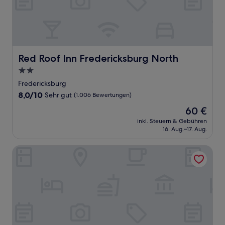
Red Roof Inn Fredericksburg North
Red Roof Inn Fredericksburg North
2.0-
Sterne-
Fredericksburg
Unterkunft
8.0
8,0/10
Sehr gut
(1.006 Bewertungen)
von
Der
60 €
10,
Preis
Sehr
inkl. Steuern & Gebühren
beträgt
16. Aug.–17. Aug.
gut,
60 €
(1.006
Bewertungen)
Comfort Suites Fredericksburg North