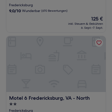
Sterne-
Fredericksburg
Unterkunft
9.0
9,0/10
Wunderbar
(670 Bewertungen)
von
Der
125 €
10,
Preis
Wunderbar,
inkl. Steuern & Gebühren
beträgt
6. Sept.–7. Sept.
(670
125 €
Bewertungen)
Motel 6 Fredericksburg, VA - North
Motel 6 Fredericksburg, VA - North
Motel 6 Fredericksburg, VA - North
2.0-
Sterne-
Fredericksburg