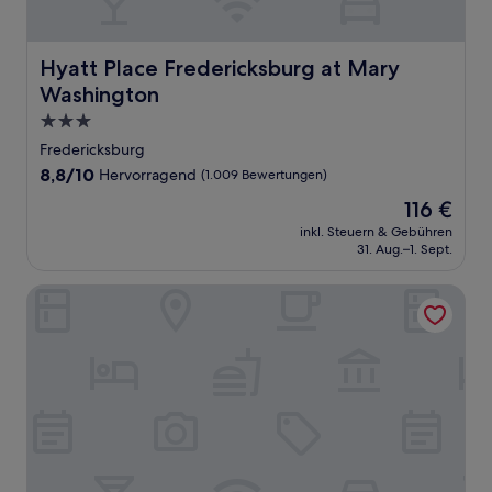
Hyatt Place Fredericksburg at Mary Washington
Hyatt Place Fredericksburg at Mary
Washington
3.0-
Sterne-
Fredericksburg
Unterkunft
8.8
8,8/10
Hervorragend
(1.009 Bewertungen)
von
Der
116 €
10,
Preis
Hervorragend,
inkl. Steuern & Gebühren
beträgt
31. Aug.–1. Sept.
(1.009
116 €
Bewertungen)
Best Western Fredericksburg