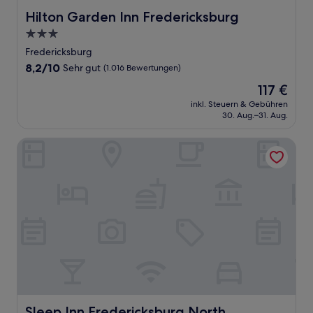
Hilton Garden Inn Fredericksburg
Hilton Garden Inn Fredericksburg
3.0-
Sterne-
Fredericksburg
Unterkunft
8.2
8,2/10
Sehr gut
(1.016 Bewertungen)
von
Der
117 €
10,
Preis
Sehr
inkl. Steuern & Gebühren
beträgt
30. Aug.–31. Aug.
gut,
117 €
(1.016
Bewertungen)
Sleep Inn Fredericksburg North
Sleep Inn Fredericksburg North
Sleep Inn Fredericksburg North