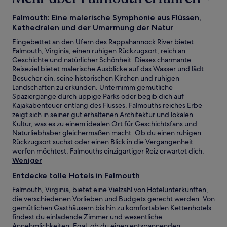
Falmouth: Eine malerische Symphonie aus Flüssen,
Kathedralen und der Umarmung der Natur
Eingebettet an den Ufern des Rappahannock River bietet
Falmouth, Virginia, einen ruhigen Rückzugsort, reich an
Geschichte und natürlicher Schönheit. Dieses charmante
Reiseziel bietet malerische Ausblicke auf das Wasser und lädt
Besucher ein, seine historischen Kirchen und ruhigen
Landschaften zu erkunden. Unternimm gemütliche
Spaziergänge durch üppige Parks oder begib dich auf
Kajakabenteuer entlang des Flusses. Falmouths reiches Erbe
zeigt sich in seiner gut erhaltenen Architektur und lokalen
Kultur, was es zu einem idealen Ort für Geschichtsfans und
Naturliebhaber gleichermaßen macht. Ob du einen ruhigen
Rückzugsort suchst oder einen Blick in die Vergangenheit
werfen möchtest, Falmouths einzigartiger Reiz erwartet dich.
Weniger
Entdecke tolle Hotels in Falmouth
Falmouth, Virginia, bietet eine Vielzahl von Hotelunterkünften,
die verschiedenen Vorlieben und Budgets gerecht werden. Von
gemütlichen Gasthäusern bis hin zu komfortablen Kettenhotels
findest du einladende Zimmer und wesentliche
Annehmlichkeiten. Egal, ob du einen entspannenden