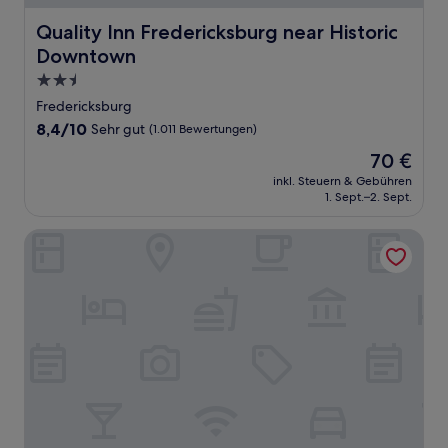
Quality Inn Fredericksburg near Historic Downtown
Quality Inn Fredericksburg near Historic
Downtown
2.5-
Sterne-
Fredericksburg
Unterkunft
8.4
8,4/10
Sehr gut
(1.011 Bewertungen)
von
Der
70 €
10,
Preis
Sehr
inkl. Steuern & Gebühren
beträgt
1. Sept.–2. Sept.
gut,
70 €
(1.011
Bewertungen)
Hampton Inn & Suites Fredericksburg-at Celebrate Virgini