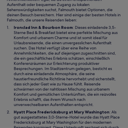
Aufenthalt oder bequemen Zugang zu lokalen
Sehenswürdigkeiten suchst, Falmouth bietet Optionen, die
deinen Besuch bereichern. Hier sind einige der besten Hotels in
Falmouth, die unsere Reisenden lieben:
W
Ironclad Inn & Bourbon Room
: Dieses einladende 3,5-
i
Sterne Bed & Breakfast bietet eine perfekte Mischung aus
r
Komfort und urbanem Charme und ist somit ideal für
d
Urlaubsreisende, die einen unvergesslichen Aufenthalt
i
suchen. Das Hotel verfügt über eine Reihe von
n
Annehmlichkeiten, die auf diejenigen zugeschnitten sind,
e
die ein geschäftliches Erlebnis schätzen, einschließlich
i
Konferenzräumen zur Erleichterung produktiver
n
Besprechungen. Im Stadtzentrum gelegen, besticht es
e
durch eine einladende Atmosphäre, die seine
m
haustierfreundliche Richtlinie hervorhebt und sicherstellt,
n
dass sich jeder Gast wie zu Hause fühlt. Reisende
e
schwärmen von der nahtlosen Mischung aus urbanem
u
Komfort und gemütlichen Unterkünften, die ein reizvolles
e
Erlebnis schafft, das ihrem Wunsch nach
n
unverwechselbaren Aufenthalten entspricht.
F
W
Hyatt Place Fredericksburg at Mary Washington
: Als
e
i
gut ausgestattetes 3,0-Sterne-Hotel wurde das Hyatt Place
n
r
Fredericksburg at Mary Washington für den modernen
s
d
Reisenden konzipiert. Diese Unterkunft zeichnet sich durch