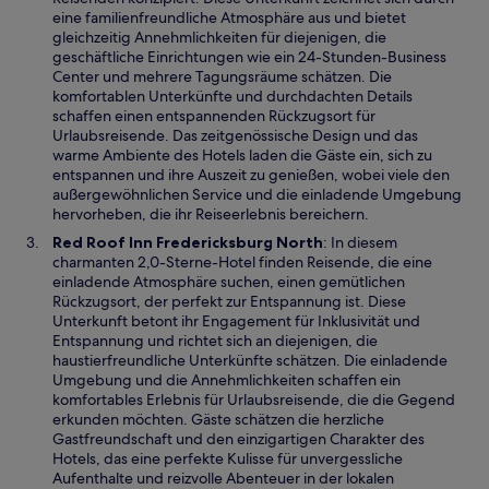
t
i
eine familienfreundliche Atmosphäre aus und bietet
e
n
gleichzeitig Annehmlichkeiten für diejenigen, die
r
e
geschäftliche Einrichtungen wie ein 24-Stunden-Business
g
i
Center und mehrere Tagungsräume schätzen. Die
e
n
komfortablen Unterkünfte und durchdachten Details
ö
e
schaffen einen entspannenden Rückzugsort für
f
m
Urlaubsreisende. Das zeitgenössische Design und das
f
n
warme Ambiente des Hotels laden die Gäste ein, sich zu
n
e
entspannen und ihre Auszeit zu genießen, wobei viele den
e
u
außergewöhnlichen Service und die einladende Umgebung
t
e
hervorheben, die ihr Reiseerlebnis bereichern.
n
W
Red Roof Inn Fredericksburg North
: In diesem
F
i
charmanten 2,0-Sterne-Hotel finden Reisende, die eine
e
r
einladende Atmosphäre suchen, einen gemütlichen
n
d
Rückzugsort, der perfekt zur Entspannung ist. Diese
s
i
Unterkunft betont ihr Engagement für Inklusivität und
t
n
Entspannung und richtet sich an diejenigen, die
e
e
haustierfreundliche Unterkünfte schätzen. Die einladende
r
i
Umgebung und die Annehmlichkeiten schaffen ein
g
n
komfortables Erlebnis für Urlaubsreisende, die die Gegend
e
e
erkunden möchten. Gäste schätzen die herzliche
ö
m
Gastfreundschaft und den einzigartigen Charakter des
f
n
Hotels, das eine perfekte Kulisse für unvergessliche
f
e
Aufenthalte und reizvolle Abenteuer in der lokalen
n