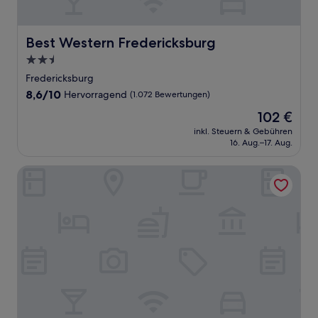
Best Western Fredericksburg
Best Western Fredericksburg
2.5-
Sterne-
Fredericksburg
Unterkunft
8.6
8,6/10
Hervorragend
(1.072 Bewertungen)
von
Der
102 €
10,
Preis
Hervorragend,
inkl. Steuern & Gebühren
beträgt
16. Aug.–17. Aug.
(1.072
102 €
Bewertungen)
Holiday Inn Fredericksburg Conference Ctr by IHG