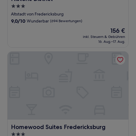
3.0-
Sterne-
Altstadt von Fredericksburg
Unterkunft
9.0
9,0/10
Wunderbar
(694 Bewertungen)
von
Der
156 €
10,
Preis
Wunderbar,
inkl. Steuern & Gebühren
beträgt
16. Aug.–17. Aug.
(694
156 €
Bewertungen)
Homewood Suites Fredericksburg
Homewood Suites Fredericksburg
Homewood Suites Fredericksburg
3.0-