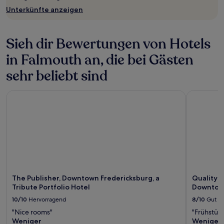
Unterkünfte anzeigen
Sieh dir Bewertungen von Hotels
in Falmouth an, die bei Gästen
sehr beliebt sind
The Publisher, Downtown Fredericksburg, a Tribute Portfoli
Quality In
The Publisher, Downtown Fredericksburg, a
Quality I
Tribute Portfolio Hotel
Downto
10/10
Hervorragend
8/10
Gut
"Nice rooms"
"Frühstück
Weniger
Weniger