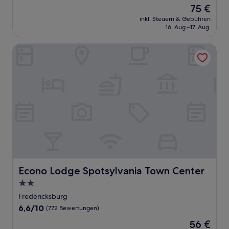
von
Der
75 €
10,
Preis
Hervorragend,
inkl. Steuern & Gebühren
beträgt
16. Aug.–17. Aug.
(1.002
75 €
Bewertungen)
Econo Lodge Spotsylvania Town Center
Econo Lodge Spotsylvania Town Center
Econo Lodge Spotsylvania Town Center
2.0-
Sterne-
Fredericksburg
Unterkunft
6.6
6,6/10
(772 Bewertungen)
von
Der
56 €
10,