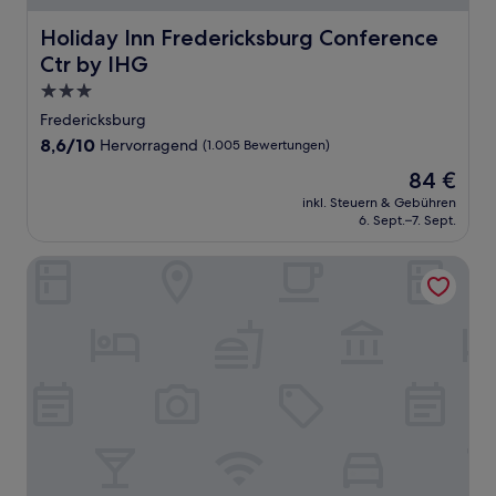
Holiday Inn Fredericksburg Conference Ctr by IHG
Holiday Inn Fredericksburg Conference
Ctr by IHG
3.0-
Sterne-
Fredericksburg
Unterkunft
8.6
8,6/10
Hervorragend
(1.005 Bewertungen)
von
Der
84 €
10,
Preis
Hervorragend,
inkl. Steuern & Gebühren
beträgt
6. Sept.–7. Sept.
(1.005
84 €
Bewertungen)
Quality Inn Fredericksburg near Historic Downtown