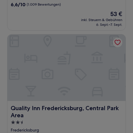
Unterkunft
6.6
6,6/10
(1.009 Bewertungen)
von
Der
53 €
10,
Preis
(1.009
inkl. Steuern & Gebühren
beträgt
6. Sept.–7. Sept.
Bewertungen)
53 €
Quality Inn Fredericksburg, Central Park Area
Quality Inn Fredericksburg, Central Park Area
Quality Inn Fredericksburg, Central Park
Area
2.5-
Sterne-
Fredericksburg