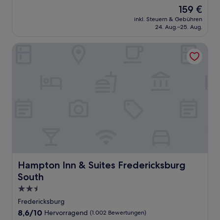
von
Der
159 €
10,
Preis
Wunderbar,
inkl. Steuern & Gebühren
beträgt
24. Aug.–25. Aug.
(677
159 €
Bewertungen)
Hampton Inn & Suites Fredericksburg South
Hampton Inn & Suites Fredericksburg South
Hampton Inn & Suites Fredericksburg
South
2.5-
Sterne-
Fredericksburg
Unterkunft
8.6
8,6/10
Hervorragend
(1.002 Bewertungen)