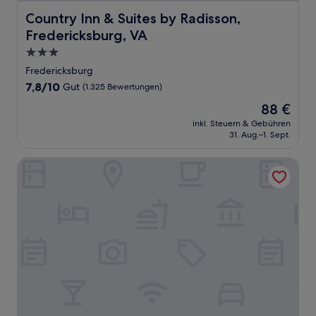
Country Inn & Suites by Radisson, Fredericksburg, VA
Country Inn & Suites by Radisson,
Fredericksburg, VA
3.0-
Sterne-
Fredericksburg
Unterkunft
7.8
7,8/10
Gut
(1.325 Bewertungen)
von
Der
88 €
10,
Preis
Gut,
inkl. Steuern & Gebühren
beträgt
31. Aug.–1. Sept.
(1.325
88 €
Bewertungen)
Hilton Garden Inn Fredericksburg