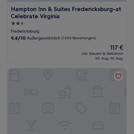
Hampton Inn & Suites Fredericksburg-at Celebrate Virgin
Hampton Inn & Suites Fredericksburg-at
Celebrate Virginia
2.5-
Sterne-
Fredericksburg
Unterkunft
9.4
9,4/10
Außergewöhnlich
(1.003 Bewertungen)
von
Der
117 €
10,
Preis
Außergewöhnlich,
inkl. Steuern & Gebühren
beträgt
30. Aug.–31. Aug.
(1.003
117 €
Bewertungen)
Extended Stay America Premier Suites - Fredericksburg