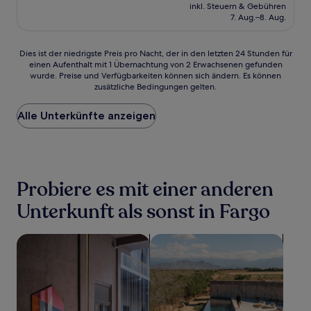
Preis
Gut,
inkl. Steuern & Gebühren
beträgt
7. Aug.–8. Aug.
(84
66 €
Bewertungen)
Dies
Dies ist der niedrigste Preis pro Nacht, der in den letzten 24 Stunden für
einen Aufenthalt mit 1 Übernachtung von 2 Erwachsenen gefunden
ist
wurde. Preise und Verfügbarkeiten können sich ändern. Es können
der
zusätzliche Bedingungen gelten.
niedrigste
Preis
Alle Unterkünfte anzeigen
pro
Nacht,
der
in
den
letzten
Probiere es mit einer anderen
24 Stunden
für
Unterkunft als sonst in Fargo
einen
Aufenthalt
Suche nach haustierfreundlichen Unterkünften
Suche nach Unterkünften mit Po
mit
1 Übernachtung
von
2 Erwachsenen
gefunden
wurde.