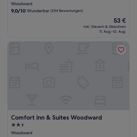
Sterne-
Woodward
Unterkunft
9.0
9,0/10
Wunderbar
(254 Bewertungen)
von
Der
53 €
10,
Preis
Wunderbar,
inkl. Steuern & Gebühren
beträgt
11. Aug.–12. Aug.
(254
53 €
Bewertungen)
Comfort Inn & Suites Woodward
Comfort Inn & Suites Woodward
Comfort Inn & Suites Woodward
2.5-
Sterne-
Woodward