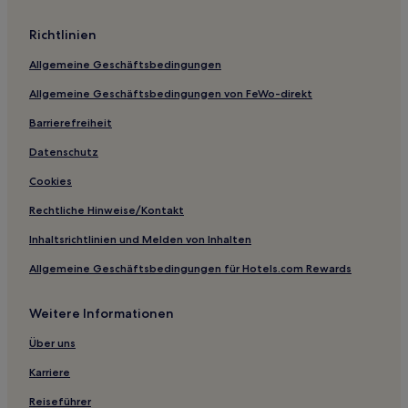
Lahoma Hotels
Richtlinien
Taloga Hotels
Allgemeine Geschäftsbedingungen
Oakwood Hotels
Allgemeine Geschäftsbedingungen von FeWo-direkt
Balko Hotels
Greenfield Hotels
Barrierefreiheit
Beckham County: Hotels
Datenschutz
Elk City Hotels
Cookies
Hotels nahe AllianceHealth Woodward
Rechtliche Hinweise/Kontakt
Gage Hotels
Inhaltsrichtlinien und Melden von Inhalten
North Enid Hotels
Allgemeine Geschäftsbedingungen für Hotels.com Rewards
Amorita Hotels
Weitere Informationen
Forgan Hotels
Hotels nahe Indianer- und Pioniermuseum der Hochebene
Über uns
Hooker Hotels
Karriere
Hotels nahe Crystal Beach Park
Reiseführer