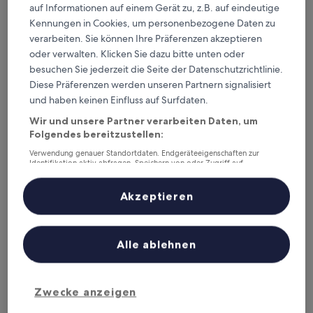
auf Informationen auf einem Gerät zu, z.B. auf eindeutige
Kennungen in Cookies, um personenbezogene Daten zu
La Quinta Inn & Suites by Wyndham Woodward
La Quinta Inn & Suites by Wyndham
verarbeiten. Sie können Ihre Präferenzen akzeptieren
Woodward
oder verwalten. Klicken Sie dazu bitte unten oder
3.0-
besuchen Sie jederzeit die Seite der Datenschutzrichtlinie.
Sterne-
Woodward
Diese Präferenzen werden unseren Partnern signalisiert
Unterkunft
7.8
7,8/10
Gut
(434 Bewertungen)
und haben keinen Einfluss auf Surfdaten.
von
Der
75 €
Wir und unsere Partner verarbeiten Daten, um
10,
Preis
Folgendes bereitzustellen:
Gut,
inkl. Steuern & Gebühren
beträgt
7. Aug.–8. Aug.
(434
Verwendung genauer Standortdaten. Endgeräteeigenschaften zur
75 €
Bewertungen)
Identifikation aktiv abfragen. Speichern von oder Zugriff auf
Holiday Inn Express & Suites Woodward by IHG
Informationen auf einem Endgerät. Personalisierte Werbung und
Inhalte, Messung von Werbeleistung und der Performance von Inhalten,
Zielgruppenforschung sowie Entwicklung und Verbesserung von
Akzeptieren
Angeboten.
Liste der Partner (Lieferanten)
Alle ablehnen
Zwecke anzeigen