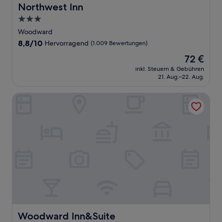
Northwest Inn
Northwest Inn
3.0-
Sterne-
Woodward
Unterkunft
8.8
8,8/10
Hervorragend
(1.009 Bewertungen)
von
Der
72 €
10,
Preis
Hervorragend,
inkl. Steuern & Gebühren
beträgt
21. Aug.–22. Aug.
(1.009
72 €
Bewertungen)
Woodward Inn&Suite
Woodward Inn&Suite
Woodward Inn&Suite