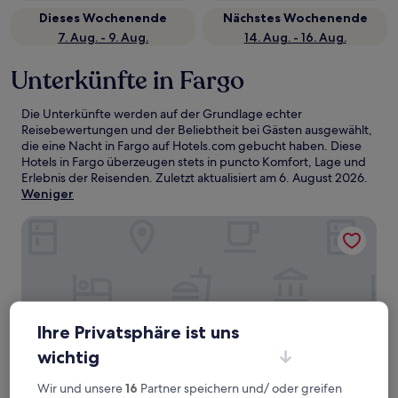
Dieses Wochenende
Nächstes Wochenende
7. Aug. - 9. Aug.
14. Aug. - 16. Aug.
Unterkünfte in Fargo
Die Unterkünfte werden auf der Grundlage echter
Reisebewertungen und der Beliebtheit bei Gästen ausgewählt,
die eine Nacht in Fargo auf Hotels.com gebucht haben. Diese
Hotels in Fargo überzeugen stets in puncto Komfort, Lage und
Erlebnis der Reisenden. Zuletzt aktualisiert am
6. August 2026
.
Weniger
La Quinta Inn & Suites by Wyndham Woodward
Ihre Privatsphäre ist uns
wichtig
Wir und unsere
16
Partner speichern und/ oder greifen