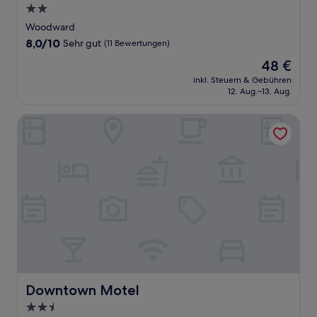
2.0-
Sterne-
Woodward
Unterkunft
8.0
8,0/10
Sehr gut
(11 Bewertungen)
von
Der
48 €
10,
Preis
Sehr
inkl. Steuern & Gebühren
beträgt
12. Aug.–13. Aug.
gut,
48 €
(11
Bewertungen)
Downtown Motel
Downtown Motel
Downtown Motel
2.5-