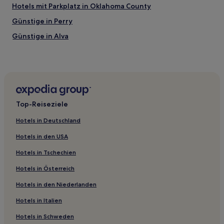
Hotels mit Parkplatz in Oklahoma County
Günstige in Perry
Günstige in Alva
Business in Pauls Valley
Günstige in Pauls Valley
Familien in Woodward
Hotels mit Pool in Enid
Top-Reiseziele
Haustierfreundliche in Enid
Hotels in Deutschland
Haustierfreundliche in Clinton
Hotels in den USA
Familien in Yukon
Hotels in Tschechien
Haustierfreundliche in Oklahoma City
Hotels in Österreich
Familien in Oklahoma City
Hotels in den Niederlanden
Familien in Lawton
2-Sterne-Hotels in Midwest City
Hotels in Italien
2-Sterne-Hotels in Pauls Valley
Hotels in Schweden