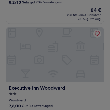
Unterkunft
8.2
8,2/10
Sehr gut
(196 Bewertungen)
von
Der
84 €
10,
Preis
Sehr
inkl. Steuern & Gebühren
beträgt
28. Aug.–29. Aug.
gut,
84 €
(196
Bewertungen)
Executive Inn Woodward
Executive Inn Woodward
Executive Inn Woodward
2.0-
Sterne-
Woodward
Unterkunft
7.8
7,8/10
Gut
(86 Bewertungen)
von