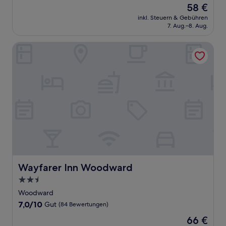
Der
58 €
10,
Preis
Gut,
inkl. Steuern & Gebühren
beträgt
7. Aug.–8. Aug.
(86
58 €
Bewertungen)
Wayfarer Inn Woodward
Wayfarer Inn Woodward
Wayfarer Inn Woodward
2.5-
Sterne-
Woodward
Unterkunft
7.0
7,0/10
Gut
(84 Bewertungen)
von
Der
66 €
10,