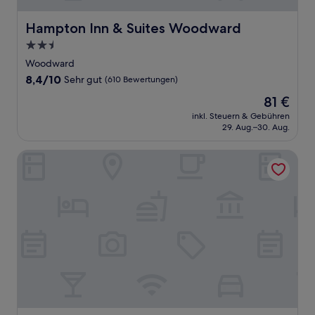
Hampton Inn & Suites Woodward
Hampton Inn & Suites Woodward
2.5-
Sterne-
Woodward
Unterkunft
8.4
8,4/10
Sehr gut
(610 Bewertungen)
von
Der
81 €
10,
Preis
Sehr
inkl. Steuern & Gebühren
beträgt
29. Aug.–30. Aug.
gut,
81 €
(610
Bewertungen)
Northwest Inn