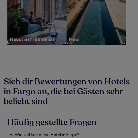
Preise
und
Verfügbarkeiten
können
sich
ändern.
Es
Haustier­freundlich
Pool
können
zusätzliche
Bedingungen
gelten.
Sieh dir Bewertungen von Hotels
in Fargo an, die bei Gästen sehr
beliebt sind
Häufig gestellte Fragen
Wie viel kostet ein Hotel in Fargo?