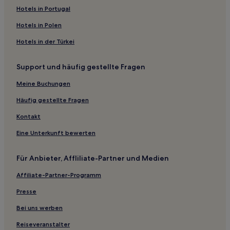
Reydon Hotels
Hotels in Portugal
Lone Wolf Hotels
Hotels in Polen
Butler Hotels
Hotels in der Türkei
Fort Supply Hotels
Support und häufig gestellte Fragen
Helena Hotels
Mutual Hotels
Meine Buchungen
Custer City Hotels
Häufig gestellte Fragen
Cleo Springs Hotels
Kontakt
Cheyenne Hotels
Eine Unterkunft bewerten
Carmen Hotels
Für Anbieter, Affliliate-Partner und Medien
Hotels nahe Clinton Municipal
Affiliate-Partner-Programm
Woodward County: Hotels
Loyal Hotels
Presse
Ellis County: Hotels
Bei uns werben
Foss Hotels
Reiseveranstalter