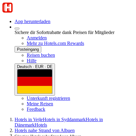
App herunterladen
Sichere dir Sofortrabatte dank Preisen für Mitglieder
Anmelden
Mehr zu Hotels.com Rewards
Posteingang
Reisen buchen
Hilfe
Deutsch · EUR · DE
Unterkunft registrieren
Meine Reisen
Feedback
Hotels in Vejle
Hotels in Syddanmark
Hotels in
Dänemark
Hotels
Hotels nahe Strand von Albuen