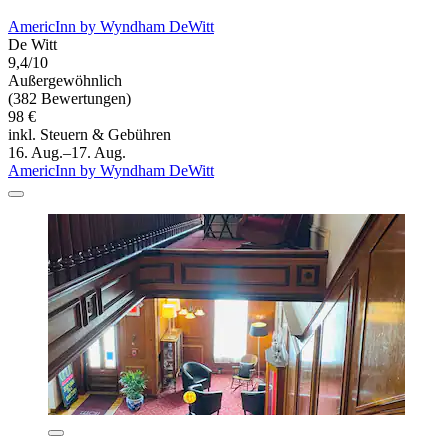
AmericInn by Wyndham DeWitt
De Witt
9,4/10
Außergewöhnlich
(382 Bewertungen)
98 €
inkl. Steuern & Gebühren
16. Aug.–17. Aug.
AmericInn by Wyndham DeWitt