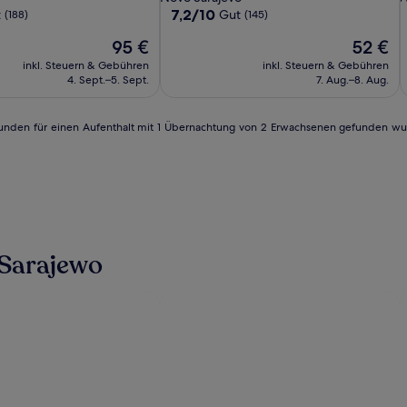
Sarajevo
S
Unterkunft
U
7.2
7,2/10
t
Gut
(188)
(145)
von
Der
Der
95 €
52 €
10,
Preis
Preis
Gut,
inkl. Steuern & Gebühren
inkl. Steuern & Gebühren
beträgt
beträgt
(145)
4. Sept.–5. Sept.
7. Aug.–8. Aug.
95 €
52 €
4 Stunden für einen Aufenthalt mit 1 Übernachtung von 2 Erwachsenen gefunden w
 Sarajewo