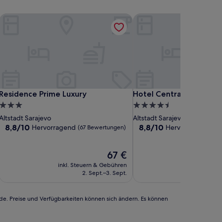
Residence Prime Luxury
Hotel Central
Residence Prime Luxury
Hotel Central
Residence Prime Luxury
Hotel Central
3.0-
4.5-
Sterne-
Sterne-
Altstadt Sarajevo
Altstadt Sarajevo
Unterkunft
Unterkunft
8.8
8.8
8,8/10
8,8/10
Hervorragend
Hervorragend
(67 Bewertungen)
(40
von
von
10,
10,
Hervorragend,
Der
Hervorragend,
67 €
(67
Preis
(407
inkl. Steuern & Gebühren
inkl. Steu
Bewertungen)
beträgt
Bewertungen)
2. Sept.–3. Sept.
12
67 €
rde. Preise und Verfügbarkeiten können sich ändern. Es können