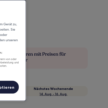
em Gerät zu,
eiten. Sie
 oder
rden unseren
n:
Mehr sparen mit Preisen für
Mitglieder
chern von oder
rbeleistung und
boten.
ptieren
Nächstes Wochenende
14. Aug. - 16. Aug.