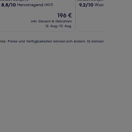
arajevo
nterkunft
Unterkunft
8.8
9.2
8,8/10
9,2/10
Hervorragend
Wunderbar
(407)
(579)
von
von
Der
196 €
10,
10,
Preis
Hervorragend,
Wunderbar,
inkl. Steuern & Gebühren
inkl. Steuern
beträgt
(407)
(579)
12. Aug.–13. Aug.
1. Se
196 €
urde. Preise und Verfügbarkeiten können sich ändern. Es können