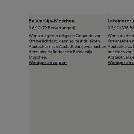
2 Erwachsenen
gefunden
wurde.
Baščaršija-Moschee
Lateinerbr
Preise
und
9.6/10 (79 Bewertungen)
9.2/10 (335 
Verfügbarkeiten
Wenn du gerne religiöse Gebäude vor
Wenn du dir d
können
Ort besichtigst, dann solltest du einen
Ort ansehen m
sich
Abstecher nach Altstadt Sarajevo machen,
Abstecher zu 
ändern.
denn hier befindet sich Baščaršija-
nur eines von
Es
Moschee.
Altstadt Saraj
können
Weniger anzeigen
Weniger anz
zusätzliche
Bedingungen
gelten.