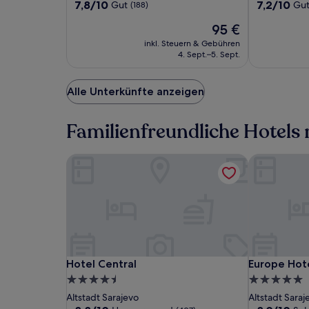
Unterkunft
Unterkunft
7.8
7.2
7,8/10
7,2/10
Gut
Gu
(188)
können
von
von
zusätzliche
Der
95 €
10,
10,
Bedingungen
Preis
Gut,
Gut,
gelten.
inkl. Steuern & Gebühren
beträgt
(188)
(145)
4. Sept.–5. Sept.
95 €
Alle Unterkünfte anzeigen
Familienfreundliche Hotels 
Hotel Central
Europe Hot
Hotel
Hotel
Europe
Hotel Central
Europe Hot
Hotel Central
Europe Hot
Central
Central
Hotel
4.5-
5.0-
Sterne-
Sterne-
Altstadt Sarajevo
Altstadt Saraj
8.8
8.0