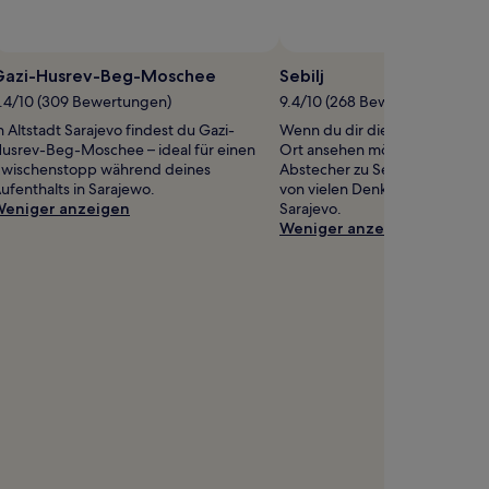
Foto von Tristan Summers
Foto vo
Öffentliches
Foto
Gazi-Husrev-Beg-Moschee
Sebilj
von
.4/10 (309 Bewertungen)
9.4/10 (268 Bewertungen)
Tristan
n Altstadt Sarajevo findest du Gazi-
Wenn du dir die Sehenswürdig
Summers
usrev-Beg-Moschee – ideal für einen
Ort ansehen möchtest, solltest
wischenstopp während deines
Abstecher zu Sebilj einplanen 
ufenthalts in Sarajewo.
von vielen Denkmälern in Altst
eniger anzeigen
Sarajevo.
Weniger anzeigen