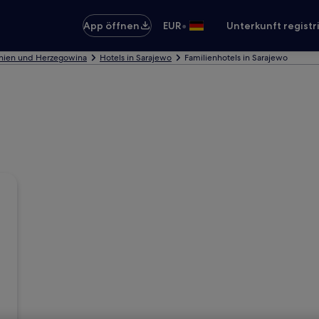
•
App öffnen
EUR
Unterkunft registr
snien und Herzegowina
Hotels in Sarajewo
Familienhotels in Sarajewo