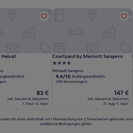
Halvat
Courtyard by Marriott Sarajevo
Halvat
Courtyard by Marriott Sarajevo
 Halvat
Courtyard by Marriott Sarajevo
4.0-
Sterne-
vo
Altstadt Sarajevo
Unterkunft
9.4
9,4/10
ergewöhnlich
Außergewöhnlich
von
gen)
(383 Bewertungen)
10,
lich,
Der
Außergewöhnlich,
Der
83 €
147 €
Preis
(383
Preis
inkl. Steuern & Gebühren
inkl. Steuern & Gebühren
n)
beträgt
Bewertungen)
beträgt
1. Sept.–2. Sept.
31. Aug.–1. Sept.
83 €
147 €
24 Stunden für einen Aufenthalt mit 1 Übernachtung von 2 Erwachsenen gefunden wu
zusätzliche Bedingungen gelten.