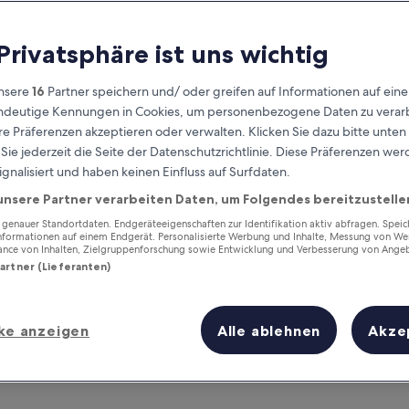
 Privatsphäre ist uns wichtig
nsere
16
Partner speichern und/ oder greifen auf Informationen auf ein
eindeutige Kennungen in Cookies, um personenbezogene Daten zu verarb
e Präferenzen akzeptieren oder verwalten. Klicken Sie dazu bitte unten
ie jederzeit die Seite der Datenschutzrichtlinie. Diese Präferenzen we
ignalisiert und haben keinen Einfluss auf Surfdaten.
unsere Partner verarbeiten Daten, um Folgendes bereitzustelle
Verdiene Prämien für jede
wahrgenommene Übernachtung
enauer Standortdaten. Endgeräteeigenschaften zur Identifikation aktiv abfragen. Spei
Informationen auf einem Endgerät. Personalisierte Werbung und Inhalte, Messung von We
ance von Inhalten, Zielgruppenforschung sowie Entwicklung und Verbesserung von Ange
Partner (Lieferanten)
ke anzeigen
Alle ablehnen
Akze
Morgen
Dieses Wochenende
7. Aug. - 8. Aug.
7. Aug. - 9. Aug.