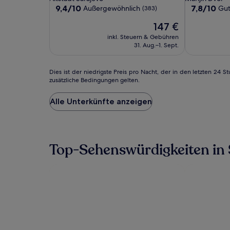
Sarajevo
Sarajevo
Unterkunft
Unterkunft
9.4
7.8
9,4/10
7,8/10
Außergewöhnlich
Gu
(383)
von
von
Der
147 €
10,
10,
Preis
Außergewöhnlich,
Gut,
inkl. Steuern & Gebühren
beträgt
(383)
(188)
31. Aug.–1. Sept.
147 €
Dies
Dies ist der niedrigste Preis pro Nacht, der in den letzten 2
zusätzliche Bedingungen gelten.
ist
der
niedrigste
Alle Unterkünfte anzeigen
Preis
pro
Nacht,
der
Top-Sehenswürdigkeiten in
in
den
letzten
24 Stunden
für
einen
Aufenthalt
mit
1 Übernachtung
von