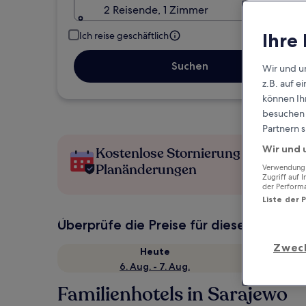
2 Reisende, 1 Zimmer
Ihre
Ich reise geschäftlich
Suchen
Wir und u
z.B. auf 
können Ihr
besuchen S
Partnern s
Wir und 
Kostenlose Stornierung bei
Planänderungen
Verwendung g
Zugriff auf 
der Perform
Liste der 
Überprüfe die Preise für diese Daten
Zwec
Heute
6. Aug. - 7. Aug.
Familienhotels in Sarajewo