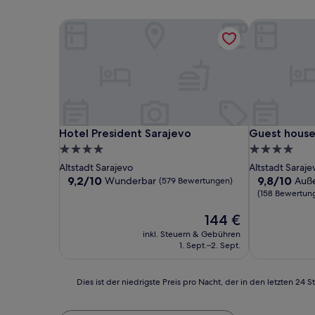
Hotel President Sarajevo
Guest house 
Hotel President Sarajevo
Guest house 
Hotel President Sarajevo
Guest house
4.0-
4.0-
Sterne-
Sterne-
Altstadt Sarajevo
Altstadt Saraje
Unterkunft
Unterkunft
9.2
9.8
9,2/10
9,8/10
Wunderbar
Auß
(579 Bewertungen)
von
von
(158 Bewertun
10,
10,
Wunderbar,
Der
Außergewöhn
144 €
(579
Preis
(158
inkl. Steuern & Gebühren
Bewertungen)
beträgt
Bewertunge
1. Sept.–2. Sept.
144 €
Dies
Dies ist der niedrigste Preis pro Nacht, der in den letzten 
ist
der