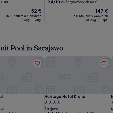
Sarajevo
S
Unterkunft
U
9.4
9,4/10
t
Außergewöhnlich
(145)
(383)
von
Der
Der
52 €
147 €
10,
Preis
Preis
Außergewöhnlich,
inkl. Steuern & Gebühren
inkl. Steuern & Gebühren
beträgt
beträgt
(383)
7. Aug.–8. Aug.
31. Aug.–1. Sept.
52 €
147 €
mit Pool in Sarajewo
el
Heritage Hotel Krone
M
Hotel
Europe
Heritage
H
E
H
M
el
Heritage Hotel Krone
M
el
Heritage Hotel Krone
Central
Hotel
Hotel
C
H
H
R
4.0-
5
Krone
K
H
Sterne-
S
evo
Sarajevo
S
9.4