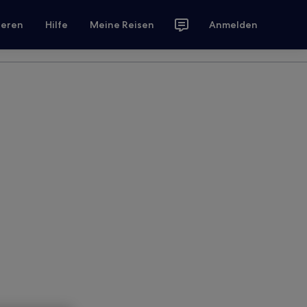
ieren
Hilfe
Meine Reisen
Anmelden