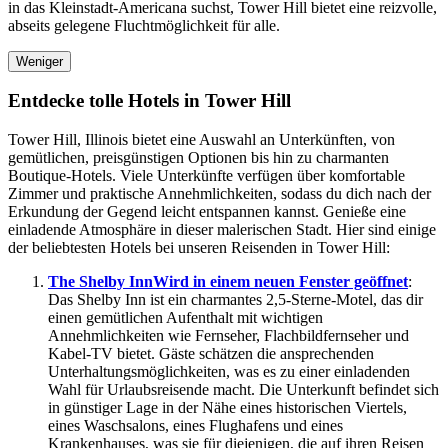
in das Kleinstadt-Americana suchst, Tower Hill bietet eine reizvolle,
abseits gelegene Fluchtmöglichkeit für alle.
Weniger
Entdecke tolle Hotels in Tower Hill
Tower Hill, Illinois bietet eine Auswahl an Unterkünften, von
gemütlichen, preisgünstigen Optionen bis hin zu charmanten
Boutique-Hotels. Viele Unterkünfte verfügen über komfortable
Zimmer und praktische Annehmlichkeiten, sodass du dich nach der
Erkundung der Gegend leicht entspannen kannst. Genieße eine
einladende Atmosphäre in dieser malerischen Stadt. Hier sind einige
der beliebtesten Hotels bei unseren Reisenden in Tower Hill:
The Shelby Inn
Wird in einem neuen Fenster geöffnet
:
Das Shelby Inn ist ein charmantes 2,5-Sterne-Motel, das dir
einen gemütlichen Aufenthalt mit wichtigen
Annehmlichkeiten wie Fernseher, Flachbildfernseher und
Kabel-TV bietet. Gäste schätzen die ansprechenden
Unterhaltungsmöglichkeiten, was es zu einer einladenden
Wahl für Urlaubsreisende macht. Die Unterkunft befindet sich
in günstiger Lage in der Nähe eines historischen Viertels,
eines Waschsalons, eines Flughafens und eines
Krankenhauses, was sie für diejenigen, die auf ihren Reisen