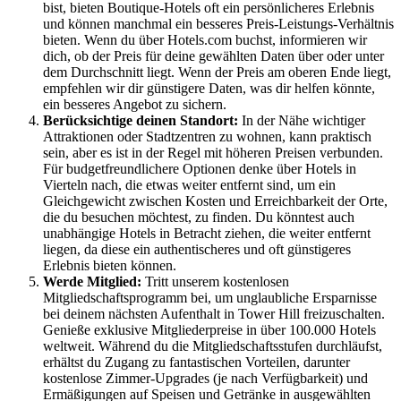
bist, bieten Boutique-Hotels oft ein persönlicheres Erlebnis
und können manchmal ein besseres Preis-Leistungs-Verhältnis
bieten. Wenn du über Hotels.com buchst, informieren wir
dich, ob der Preis für deine gewählten Daten über oder unter
dem Durchschnitt liegt. Wenn der Preis am oberen Ende liegt,
empfehlen wir dir günstigere Daten, was dir helfen könnte,
ein besseres Angebot zu sichern.
Berücksichtige deinen Standort:
In der Nähe wichtiger
Attraktionen oder Stadtzentren zu wohnen, kann praktisch
sein, aber es ist in der Regel mit höheren Preisen verbunden.
Für budgetfreundlichere Optionen denke über Hotels in
Vierteln nach, die etwas weiter entfernt sind, um ein
Gleichgewicht zwischen Kosten und Erreichbarkeit der Orte,
die du besuchen möchtest, zu finden. Du könntest auch
unabhängige Hotels in Betracht ziehen, die weiter entfernt
liegen, da diese ein authentischeres und oft günstigeres
Erlebnis bieten können.
Werde Mitglied:
Tritt unserem kostenlosen
Mitgliedschaftsprogramm bei, um unglaubliche Ersparnisse
bei deinem nächsten Aufenthalt in Tower Hill freizuschalten.
Genieße exklusive Mitgliederpreise in über 100.000 Hotels
weltweit. Während du die Mitgliedschaftsstufen durchläufst,
erhältst du Zugang zu fantastischen Vorteilen, darunter
kostenlose Zimmer-Upgrades (je nach Verfügbarkeit) und
Ermäßigungen auf Speisen und Getränke in ausgewählten