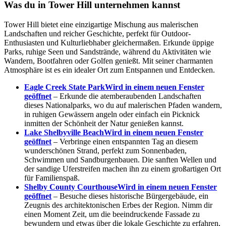
Was du in Tower Hill unternehmen kannst
Tower Hill bietet eine einzigartige Mischung aus malerischen
Landschaften und reicher Geschichte, perfekt für Outdoor-
Enthusiasten und Kulturliebhaber gleichermaßen. Erkunde üppige
Parks, ruhige Seen und Sandstrände, während du Aktivitäten wie
Wandern, Bootfahren oder Golfen genießt. Mit seiner charmanten
Atmosphäre ist es ein idealer Ort zum Entspannen und Entdecken.
Eagle Creek State Park
Wird in einem neuen Fenster
geöffnet
– Erkunde die atemberaubenden Landschaften
dieses Nationalparks, wo du auf malerischen Pfaden wandern,
in ruhigen Gewässern angeln oder einfach ein Picknick
inmitten der Schönheit der Natur genießen kannst.
Lake Shelbyville Beach
Wird in einem neuen Fenster
geöffnet
– Verbringe einen entspannten Tag an diesem
wunderschönen Strand, perfekt zum Sonnenbaden,
Schwimmen und Sandburgenbauen. Die sanften Wellen und
der sandige Uferstreifen machen ihn zu einem großartigen Ort
für Familienspaß.
Shelby County Courthouse
Wird in einem neuen Fenster
geöffnet
– Besuche dieses historische Bürgergebäude, ein
Zeugnis des architektonischen Erbes der Region. Nimm dir
einen Moment Zeit, um die beeindruckende Fassade zu
bewundern und etwas über die lokale Geschichte zu erfahren,