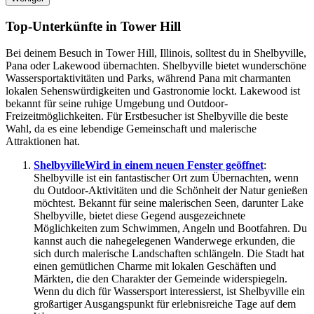
Top-Unterkünfte in Tower Hill
Bei deinem Besuch in Tower Hill, Illinois, solltest du in Shelbyville,
Pana oder Lakewood übernachten. Shelbyville bietet wunderschöne
Wassersportaktivitäten und Parks, während Pana mit charmanten
lokalen Sehenswürdigkeiten und Gastronomie lockt. Lakewood ist
bekannt für seine ruhige Umgebung und Outdoor-
Freizeitmöglichkeiten. Für Erstbesucher ist Shelbyville die beste
Wahl, da es eine lebendige Gemeinschaft und malerische
Attraktionen hat.
Shelbyville
Wird in einem neuen Fenster geöffnet
:
Shelbyville ist ein fantastischer Ort zum Übernachten, wenn
du Outdoor-Aktivitäten und die Schönheit der Natur genießen
möchtest. Bekannt für seine malerischen Seen, darunter Lake
Shelbyville, bietet diese Gegend ausgezeichnete
Möglichkeiten zum Schwimmen, Angeln und Bootfahren. Du
kannst auch die nahegelegenen Wanderwege erkunden, die
sich durch malerische Landschaften schlängeln. Die Stadt hat
einen gemütlichen Charme mit lokalen Geschäften und
Märkten, die den Charakter der Gemeinde widerspiegeln.
Wenn du dich für Wassersport interessierst, ist Shelbyville ein
großartiger Ausgangspunkt für erlebnisreiche Tage auf dem