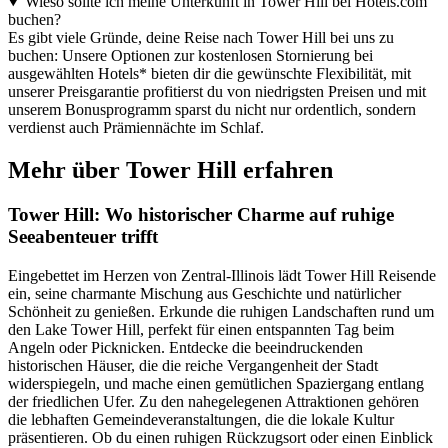
Wieso sollte ich meine Unterkunft in Tower Hill bei Hotels.com
buchen?
Es gibt viele Gründe, deine Reise nach Tower Hill bei uns zu
buchen: Unsere Optionen zur kostenlosen Stornierung bei
ausgewählten Hotels* bieten dir die gewünschte Flexibilität, mit
unserer Preisgarantie profitierst du von niedrigsten Preisen und mit
unserem Bonusprogramm sparst du nicht nur ordentlich, sondern
verdienst auch Prämiennächte im Schlaf.
Mehr über Tower Hill erfahren
Tower Hill: Wo historischer Charme auf ruhige
Seeabenteuer trifft
Eingebettet im Herzen von Zentral-Illinois lädt Tower Hill Reisende
ein, seine charmante Mischung aus Geschichte und natürlicher
Schönheit zu genießen. Erkunde die ruhigen Landschaften rund um
den Lake Tower Hill, perfekt für einen entspannten Tag beim
Angeln oder Picknicken. Entdecke die beeindruckenden
historischen Häuser, die die reiche Vergangenheit der Stadt
widerspiegeln, und mache einen gemütlichen Spaziergang entlang
der friedlichen Ufer. Zu den nahegelegenen Attraktionen gehören
die lebhaften Gemeindeveranstaltungen, die die lokale Kultur
präsentieren. Ob du einen ruhigen Rückzugsort oder einen Einblick