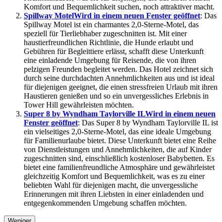
Komfort und Bequemlichkeit suchen, noch attraktiver macht.
Spillway Motel
Wird in einem neuen Fenster geöffnet
: Das
Spillway Motel ist ein charmantes 2,0-Sterne-Motel, das
speziell für Tierliebhaber zugeschnitten ist. Mit einer
haustierfreundlichen Richtlinie, die Hunde erlaubt und
Gebühren für Begleittiere erlässt, schafft diese Unterkunft
eine einladende Umgebung für Reisende, die von ihren
pelzigen Freunden begleitet werden. Das Hotel zeichnet sich
durch seine durchdachten Annehmlichkeiten aus und ist ideal
für diejenigen geeignet, die einen stressfreien Urlaub mit ihren
Haustieren genießen und so ein unvergessliches Erlebnis in
Tower Hill gewährleisten möchten.
Super 8 by Wyndham Taylorville IL
Wird in einem neuen
Fenster geöffnet
: Das Super 8 by Wyndham Taylorville IL ist
ein vielseitiges 2,0-Sterne-Motel, das eine ideale Umgebung
für Familienurlaube bietet. Diese Unterkunft bietet eine Reihe
von Dienstleistungen und Annehmlichkeiten, die auf Kinder
zugeschnitten sind, einschließlich kostenloser Babybetten. Es
bietet eine familienfreundliche Atmosphäre und gewährleistet
gleichzeitig Komfort und Bequemlichkeit, was es zu einer
beliebten Wahl für diejenigen macht, die unvergessliche
Erinnerungen mit ihren Liebsten in einer einladenden und
entgegenkommenden Umgebung schaffen möchten.
Weniger