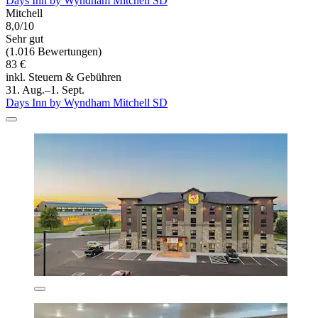
Days Inn by Wyndham Mitchell SD
Mitchell
8,0/10
Sehr gut
(1.016 Bewertungen)
83 €
inkl. Steuern & Gebühren
31. Aug.–1. Sept.
Days Inn by Wyndham Mitchell SD