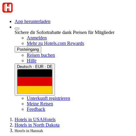
App herunterladen
Sichere dir Sofortrabatte dank Preisen für Mitglieder
Anmelden
Mehr zu Hotels.com Rewards
Posteingang
Reisen buchen
Hilfe
Deutsch · EUR · DE
Unterkunft registrieren
Meine Reisen
Feedback
Hotels in USA
Hotels
Hotels in North Dakota
Hotels in Hannah