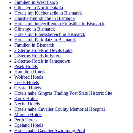
Familien in West Fargo
Günstige in North Dakota
Hotels mit Küchenzeile in Bismarck
Haustierfreundliche in Bismarck
Hotels mit inbegriffenem Frühstück in Bismarck
Günstige in Bismarck
Hotels mit Fitnessbereich in Bismarck
Hotels mit Parkplatz in Bismarck
Familien in Bismarck
2-Sterne-Hotels in Devils Lake
2-Sterne-Hotels in Fargo
2-Sterne-Hotels in Jamestown
Pisek Hotels
Hamilton Hotels
Wolford Hotels
Leeds Hotels
Crystal Hotels
Hotels nahe Gingras Trading Post State Historic Site
Knox Hotels
Neche Hotels
Hotels nahe Cavalier County Memorial Hospital
Munich Hotels
Perth Hotels
Egeland Hotels
Hotels nahe Cavalier Swimming Pool