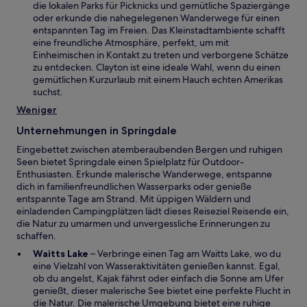
n
die lokalen Parks für Picknicks und gemütliche Spaziergänge
t
n
e
oder erkunde die nahegelegenen Wanderwege für einen
s
i
entspannten Tag im Freien. Das Kleinstadtambiente schafft
t
n
eine freundliche Atmosphäre, perfekt, um mit
e
e
Einheimischen in Kontakt zu treten und verborgene Schätze
r
m
zu entdecken. Clayton ist eine ideale Wahl, wenn du einen
g
n
gemütlichen Kurzurlaub mit einem Hauch echten Amerikas
e
e
suchst.
ö
u
Weniger
f
e
f
n
Unternehmungen in Springdale
n
F
e
Eingebettet zwischen atemberaubenden Bergen und ruhigen
e
t
Seen bietet Springdale einen Spielplatz für Outdoor-
n
Enthusiasten. Erkunde malerische Wanderwege, entspanne
s
dich in familienfreundlichen Wasserparks oder genieße
t
entspannte Tage am Strand. Mit üppigen Wäldern und
e
einladenden Campingplätzen lädt dieses Reiseziel Reisende ein,
r
die Natur zu umarmen und unvergessliche Erinnerungen zu
g
schaffen.
e
ö
W
Waitts Lake
– Verbringe einen Tag am Waitts Lake, wo du
f
i
eine Vielzahl von Wasseraktivitäten genießen kannst. Egal,
f
r
ob du angelst, Kajak fährst oder einfach die Sonne am Ufer
n
d
genießt, dieser malerische See bietet eine perfekte Flucht in
e
i
die Natur. Die malerische Umgebung bietet eine ruhige