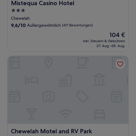
Mistequa Casino Hotel
Mistequa Casino Hotel
3.0-
Sterne-
Chewelah
Unterkunft
9.6
9,6/10
Außergewöhnlich
(417 Bewertungen)
von
Der
104 €
10,
Preis
Außergewöhnlich,
inkl. Steuern & Gebühren
beträgt
27. Aug.–28. Aug.
(417
104 €
Bewertungen)
Chewelah Motel and RV Park
Chewelah Motel and RV Park
Chewelah Motel and RV Park