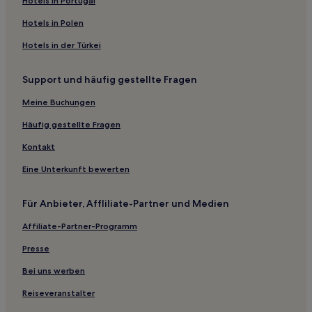
Hotels in Portugal
Odessa Hotels
Hotels in Polen
Grand Coulee Hotels
Hotels in der Türkei
Hotels nahe Nespelem Veterans Memorial
Support und häufig gestellte Fragen
Evans Hotels
Deer Meadows Hotels
Meine Buchungen
Rockford Hotels
Häufig gestellte Fragen
Hotels nahe Whitmore Mountain Lookout
Kontakt
Lind Hotels
Eine Unterkunft bewerten
Mead Hotels
Für Anbieter, Affliliate-Partner und Medien
Motels in Walla Walla
Affiliate-Partner-Programm
Motels in Spokane
Hütten in Leavenworth
Presse
Motels in Ellensburg
Bei uns werben
Hütten in Washington
Reiseveranstalter
Motels in Washington