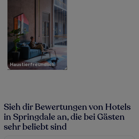
2 Erwachsenen
gefunden
wurde.
Preise
und
Verfügbarkeiten
können
sich
ändern.
Es
können
zusätzliche
Haustier­freundlich
Bedingungen
gelten.
Sieh dir Bewertungen von Hotels
in Springdale an, die bei Gästen
sehr beliebt sind
Best Western Plus Spokane North