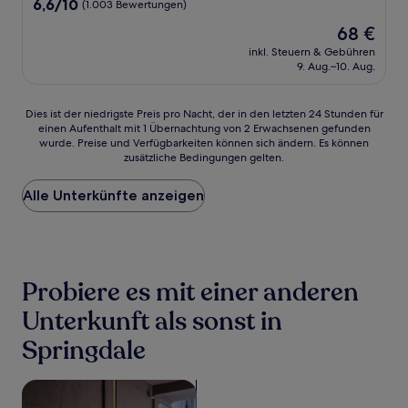
6.6
6,6/10
(1.003 Bewertungen)
von
Der
68 €
10,
Preis
(1.003
inkl. Steuern & Gebühren
beträgt
9. Aug.–10. Aug.
Bewertungen)
68 €
Dies
Dies ist der niedrigste Preis pro Nacht, der in den letzten 24 Stunden für
einen Aufenthalt mit 1 Übernachtung von 2 Erwachsenen gefunden
ist
wurde. Preise und Verfügbarkeiten können sich ändern. Es können
der
zusätzliche Bedingungen gelten.
niedrigste
Preis
Alle Unterkünfte anzeigen
pro
Nacht,
der
in
den
letzten
Probiere es mit einer anderen
24 Stunden
für
Unterkunft als sonst in
einen
Springdale
Aufenthalt
mit
1 Übernachtung
Suche nach haustierfreundlichen Unterkünften
von