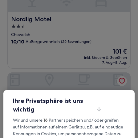
Nordlig Motel
Nordlig Motel
2.5-
Sterne-
Chewelah
Unterkunft
10.0
10/10
Außergewöhnlich
(26 Bewertungen)
von
Der
101 €
10,
Preis
Außergewöhnlich,
inkl. Steuern & Gebühren
beträgt
7. Aug.–8. Aug.
(26
101 €
Bewertungen)
Chewelah Creek Inn
Ihre Privatsphäre ist uns
wichtig
Wir und unsere
16
Partner speichern und/ oder greifen
auf Informationen auf einem Gerät zu, z.B. auf eindeutige
Kennungen in Cookies, um personenbezogene Daten zu