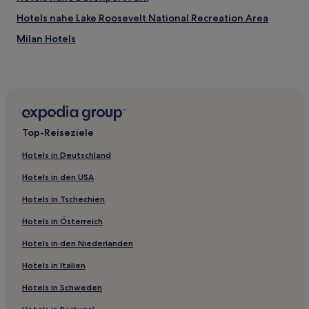
Hotels nahe Lake Roosevelt National Recreation Area
Milan Hotels
Marble Hotels
Hotels nahe Providence Mount Carmel Hospital
Hotels nahe Coulee Dam Casino
Greenacres Hotels
Top-Reiseziele
Tiger Hotels
Hotels in Deutschland
Hunters Hotels
Hotels in den USA
Hotels nahe Odessa Golf Club
Hotels in Tschechien
Elk Hotels
Hotels in Österreich
Colville Hotels
Hotels in den Niederlanden
Palouse Hotels
Whitman County: Hotels
Hotels in Italien
Hotels nahe Palouse Falls State Park
Hotels in Schweden
Clayton Hotels