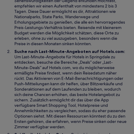
Sehenswürdigkeiten der Gegend erkunden möchtest,
g
t
F
empfehlen wir einen Aufenthalt von mindestens 2 bis 3
e
e
Tagen. Diese Dauer ermöglicht es dir, Attraktionen wie
ö
n
Nationalparks, State Parks, Wanderwege und
f
s
Erholungsgebiete zu genießen, die alle ein hervorragendes
f
t
Preis-Leistungs-Verhältnis bieten. Reisende mit kleinerem
n
e
Budget werden die Möglichkeit schätzen, diese Orte zu
e
r
erleben, ohne zu viel auszugeben, besonders wenn die
t
g
Preise in diesen Monaten sinken könnten.
e
Suche nach Last-Minute-Angeboten auf Hotels.com:
ö
Um Last-Minute-Angebote für Hotels in Springdale zu
f
entdecken, besuche die Bereiche „Deals“ oder „Last-
f
Minute-Deals“ auf Hotels.com, wo du möglicherweise
n
ermäßigte Preise findest, wenn dein Reisedatum näher
e
rückt. Das Aktivieren von E-Mail-Benachrichtigungen oder
t
Push-Mitteilungen kann dir helfen, über Blitzverkäufe und
Sonderaktionen auf dem Laufenden zu bleiben, wodurch
sich deine Chancen erhöhen, das beste Hotelangebot zu
sichern. Zusätzlich ermöglicht dir das über die App
verfügbare Smart Shopping Tool, Hotelpreise und
Annehmlichkeiten zu vergleichen, sodass du eher passende
Optionen siehst. Mit diesen Ressourcen könntest du zu den
Ersten gehören, die erfahren, wenn Preise sinken oder neue
Zimmer verfügbar werden.