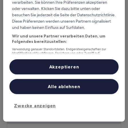
verarbeiten. Sie können Ihre Präferenzen akzeptieren
oder verwalten. Klicken Sie dazu bitte unten oder
Chewelah Creek Inn
Chewelah Creek Inn
besuchen Sie jederzeit die Seite der Datenschutzrichtlinie.
2.0-
Diese Präferenzen werden unseren Partnern signalisiert
Sterne-
Chewelah
und haben keinen Einfluss auf Surfdaten.
Unterkunft
8.6
8,6/10
Hervorragend
(25 Bewertungen)
von
Wir und unsere Partner verarbeiten Daten, um
Der
80 €
10,
Folgendes bereitzustellen:
Preis
Hervorragend,
inkl. Steuern & Gebühren
beträgt
Verwendung genauer Standortdaten. Endgeräteeigenschaften zur
7. Aug.–8. Aug.
(25
Identifikation aktiv abfragen. Speichern von oder Zugriff auf
80 €
Bewertungen)
Informationen auf einem Endgerät. Personalisierte Werbung und
Inhalte, Messung von Werbeleistung und der Performance von Inhalten,
Mistequa Casino Hotel
Zielgruppenforschung sowie Entwicklung und Verbesserung von
Akzeptieren
Angeboten.
Liste der Partner (Lieferanten)
Alle ablehnen
Zwecke anzeigen