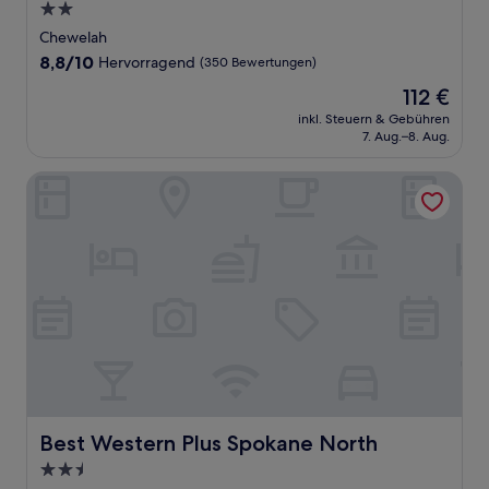
2.0-
Sterne-
Chewelah
Unterkunft
8.8
8,8/10
Hervorragend
(350 Bewertungen)
von
Der
112 €
10,
Preis
Hervorragend,
inkl. Steuern & Gebühren
beträgt
7. Aug.–8. Aug.
(350
112 €
Bewertungen)
Best Western Plus Spokane North
Best Western Plus Spokane North
Best Western Plus Spokane North
2.5-