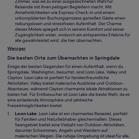
i
Zimmer, was sie zu einer ausgezeichneten Wahl für
n
Reisende mit ihren pelzigen Begleitern macht. Mit
e
Annehmlichkeiten wie Express-Check-in und einem
i
unkomplizierten Buchungsprozess genießen Gäste einen
n
reibungslosen und stressfreien Aufenthalt. Der Charme
e
dieses Motels spiegelt sich in seinem Komfort und seiner
m
Zugänglichkeit wider, wodurch ein entspanntes Erlebnis für
n
alle gewährleistet wird, die hier übernachten.
e
Weniger
u
e
Die besten Orte zum Übernachten in Springdale
n
Einige der besten Gegenden für einen Aufenthalt, wenn du
F
Springdale, Washington, besuchst, sind Loon Lake, Valley und
e
Clayton. Loon Lake ist perfekt für familienfreundliche
n
Aktivitäten, Valley bietet malerische Ausblicke und Outdoor-
s
Abenteuer, während Clayton charmante lokale Attraktionen zu
t
bieten hat. Für Erstbesucher ist Loon Lake die beste Wahl, da es
e
eine einladende Atmosphäre und zahlreiche
r
Freizeitmöglichkeiten bietet.
g
e
W
Loon Lake
: Loon Lake ist ein charmantes Reiseziel, perfekt
ö
i
für Familien und Naturliebhaber gleichermaßen. Dieses
f
r
Seengebiet bietet eine Vielzahl von Outdoor-Aktivitäten,
f
d
darunter Schwimmen, Angeln und Wandern auf
n
i
malerischen Wegen. Die ruhige Umgebung ist ideal für alle,