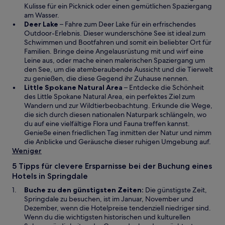
t
n
Kulisse für ein Picknick oder einen gemütlichen Spaziergang
e
am Wasser.
W
i
Deer Lake
– Fahre zum Deer Lake für ein erfrischendes
i
n
Outdoor-Erlebnis. Dieser wunderschöne See ist ideal zum
r
e
Schwimmen und Bootfahren und somit ein beliebter Ort für
d
m
Familien. Bringe deine Angelausrüstung mit und wirf eine
i
n
Leine aus, oder mache einen malerischen Spaziergang um
n
e
den See, um die atemberaubende Aussicht und die Tierwelt
e
u
zu genießen, die diese Gegend ihr Zuhause nennen.
i
e
W
Little Spokane Natural Area
– Entdecke die Schönheit
n
n
i
des Little Spokane Natural Area, ein perfektes Ziel zum
e
F
r
Wandern und zur Wildtierbeobachtung. Erkunde die Wege,
m
e
d
die sich durch diesen nationalen Naturpark schlängeln, wo
n
n
i
du auf eine vielfältige Flora und Fauna treffen kannst.
e
s
n
Genieße einen friedlichen Tag inmitten der Natur und nimm
u
t
e
die Anblicke und Geräusche dieser ruhigen Umgebung auf.
e
e
i
Weniger
n
r
n
5 Tipps für clevere Ersparnisse bei der Buchung eines
F
g
e
Hotels in Springdale
e
e
m
n
ö
n
Buche zu den günstigsten Zeiten:
Die günstigste Zeit,
s
f
e
Springdale zu besuchen, ist im Januar, November und
t
f
u
Dezember, wenn die Hotelpreise tendenziell niedriger sind.
e
n
e
Wenn du die wichtigsten historischen und kulturellen
r
e
n