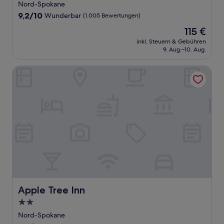
Sterne-
Nord-Spokane
Unterkunft
9.2
9,2/10
Wunderbar
(1.005 Bewertungen)
von
Der
115 €
10,
Preis
Wunderbar,
inkl. Steuern & Gebühren
beträgt
9. Aug.–10. Aug.
(1.005
115 €
Bewertungen)
Apple Tree Inn
Apple Tree Inn
Apple Tree Inn
2.0-
Sterne-
Nord-Spokane
Unterkunft