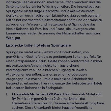
ihr ruhige Seen erkunden, malerische Pfade wandern und die
Schönheit unberührter Wildnis genießen. Die Innenstadt von
Springdale bietet urige Geschäfte und lokale Restaurants,
perfekt, um euch nach einem Erkundungstag zu entspannen.
Mit seiner charmanten Kleinstadtatmosphäre und der Nähe zu
aufregenden Wasser- und Freizeitparks ist Springdale das
ideale Reiseziel für Familien und Paare, die unvergessliche
Erinnerungen in der Umarmung der Natur schaffen möchten.
Weniger
Entdecke tolle Hotels in Springdale
Springdale bietet eine Vielzahl von Unterkünften, von
gemütlichen Gasthöfen bis zu geräumigen Suiten, perfekt für
einen entspannten Urlaub. Gäste können komfortable Zimmer
mit praktischen Annehmlichkeiten, ausreichend
Parkmöglichkeiten und einfachen Zugang zu lokalen
Attraktionen genießen, was es zu einem großartigen
Ausgangspunkt macht, um die malerische Schönheit der
Gegend zu erkunden. Hier sind einige der beliebtesten Hotels
bei unseren Reisenden in Springdale:
W
Chewelah Motel and RV Park
: Das Chewelah Motel and
i
RV Park ist ein gemütliches 2-Sterne-Motel, das
r
Freizeitreisende anspricht, die eine einladende Atmosphäre
d
suchen. Diese Unterkunft bietet haustierfreundliche