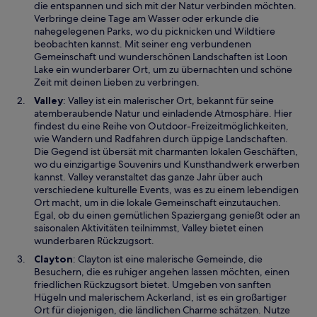
e
n
die entspannen und sich mit der Natur verbinden möchten.
t
e
Verbringe deine Tage am Wasser oder erkunde die
i
nahegelegenen Parks, wo du picknicken und Wildtiere
n
beobachten kannst. Mit seiner eng verbundenen
e
Gemeinschaft und wunderschönen Landschaften ist Loon
m
Lake ein wunderbarer Ort, um zu übernachten und schöne
n
Zeit mit deinen Lieben zu verbringen.
e
W
Valley
: Valley ist ein malerischer Ort, bekannt für seine
u
i
atemberaubende Natur und einladende Atmosphäre. Hier
e
r
findest du eine Reihe von Outdoor-Freizeitmöglichkeiten,
n
d
wie Wandern und Radfahren durch üppige Landschaften.
F
i
Die Gegend ist übersät mit charmanten lokalen Geschäften,
e
n
wo du einzigartige Souvenirs und Kunsthandwerk erwerben
n
e
kannst. Valley veranstaltet das ganze Jahr über auch
s
i
verschiedene kulturelle Events, was es zu einem lebendigen
t
n
Ort macht, um in die lokale Gemeinschaft einzutauchen.
e
e
Egal, ob du einen gemütlichen Spaziergang genießt oder an
r
m
saisonalen Aktivitäten teilnimmst, Valley bietet einen
g
n
wunderbaren Rückzugsort.
e
e
W
Clayton
: Clayton ist eine malerische Gemeinde, die
ö
u
i
Besuchern, die es ruhiger angehen lassen möchten, einen
f
e
r
friedlichen Rückzugsort bietet. Umgeben von sanften
f
n
d
Hügeln und malerischem Ackerland, ist es ein großartiger
n
F
i
Ort für diejenigen, die ländlichen Charme schätzen. Nutze
e
e