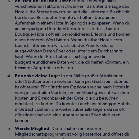
Sei flexibel bei den Daten:
Preise können je nach
verschiedenen Faktoren schwanken, darunter die Lage des
Hotels, die Sternebewertung und die Jahreszeit. Flexibilität
bei deinen Reisedaten könnte dir helfen, bei deinem
Aufenthalt in einem Hotel in Springdale zu sparen. Wenn du
an einzigartigen Unterkünften interessiert bist, bieten
Boutique-Hotels oft ein persönlicheres Erlebnis und können
einen besseren Wert bieten. Wenn du über Hotels.com
buchst, informieren wir dich, ob der Preis für deine
ausgewählten Daten über oder unter dem Durchschnitt
liegt. Wenn der Preis höher ist, schlagen wir dir
budgetfreundlichere Daten vor, die dir helfen könnten, ein
besseres Angebot zu erhalten.
Bedenke deine Lage:
In der Nähe großer Attraktionen
oder Stadtzentren zu wohnen, kann praktisch sein, aber es
ist oft teurer. Für günstigere Optionen suche nach Hotels in
weniger zentralen Vierteln, um ein Gleichgewicht zwischen
Kosten und Erreichbarkeit der Orte, die du besuchen
möchtest, zu finden. Du könntest auch unabhängige Hotels
in Betracht ziehen, die weiter außerhalb liegen, da sie oft
günstiger sind und ein authentischeres Erlebnis bieten
können.
Werde Mitglied:
Die Teilnahme an unserem
Mitgliedschaftsprogramm ist völlig kostenlos und öffnet dir