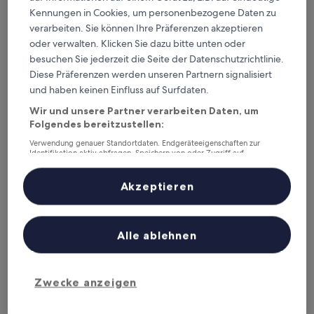
Der
106 €
10,
Kennungen in Cookies, um personenbezogene Daten zu
Preis
Außergewöhnlich,
inkl. Steuern & Gebühren
beträgt
verarbeiten. Sie können Ihre Präferenzen akzeptieren
1. Sept.–2. Sept.
(1
106 €
oder verwalten. Klicken Sie dazu bitte unten oder
Bewertung)
Landhaus Masurische Schweiz
besuchen Sie jederzeit die Seite der Datenschutzrichtlinie.
Diese Präferenzen werden unseren Partnern signalisiert
und haben keinen Einfluss auf Surfdaten.
Wir und unsere Partner verarbeiten Daten, um
Folgendes bereitzustellen:
Verwendung genauer Standortdaten. Endgeräteeigenschaften zur
Identifikation aktiv abfragen. Speichern von oder Zugriff auf
Informationen auf einem Endgerät. Personalisierte Werbung und
Inhalte, Messung von Werbeleistung und der Performance von Inhalten,
Zielgruppenforschung sowie Entwicklung und Verbesserung von
Akzeptieren
Angeboten.
Liste der Partner (Lieferanten)
Landhaus Masurische Schweiz
Landhaus Masurische Schweiz
Alle ablehnen
3.5-
Sterne-
Kowale Oleckie
Unterkunft
10.0
10/10
Außergewöhnlich
(1 Bewertung)
Zwecke anzeigen
von
Der
107 €
10,
Preis