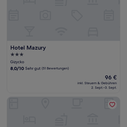
Hotel Mazury
Hotel Mazury
3.0-
Sterne-
Gizycko
Unterkunft
8.0
8,0/10
Sehr gut
(51 Bewertungen)
von
Der
96 €
10,
Preis
Sehr
inkl. Steuern & Gebühren
beträgt
2. Sept.–3. Sept.
gut,
96 €
(51
Bewertungen)
Ostoja Dwa Jeziora