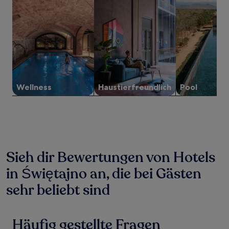
2 Erwachsenen
gefunden
wurde.
Preise
und
Verfügbarkeiten
können
sich
ändern.
Es
Wellness
Haustier­freundlich
Pool
können
zusätzliche
Bedingungen
gelten.
Sieh dir Bewertungen von Hotels
in Świętajno an, die bei Gästen
sehr beliebt sind
Häufig gestellte Fragen