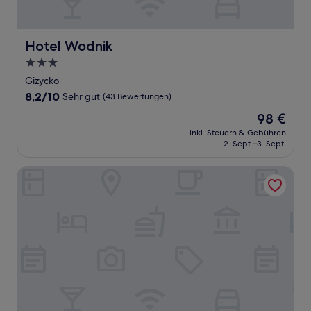
Hotel Wodnik
Hotel Wodnik
3.0-
Sterne-
Gizycko
Unterkunft
8.2
8,2/10
Sehr gut
(43 Bewertungen)
von
Der
98 €
10,
Preis
Sehr
inkl. Steuern & Gebühren
beträgt
2. Sept.–3. Sept.
gut,
98 €
(43
Bewertungen)
Hotel St. Bruno