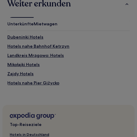
Weiter erkunden
Unterkünfte
Mietwagen
Dubeninki Hotels
Hotels nahe Bahnhof Ketrzyn
Landkreis Mrągowo: Hotels
Mikołajki Hotels
Zajdy Hotels
Hotels nahe Pier Giżycko
Stare Juchy Hotels
Kreis Olecko: Hotels
Laśmiady Hotels
Kreis Węgorzewo: Hotels
Top-Reiseziele
Kleszczewo Hotels
Hotels in Deutschland