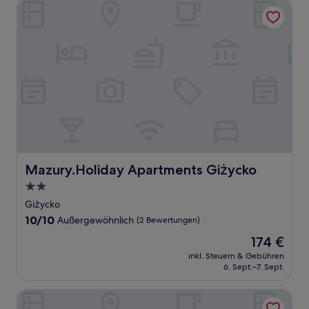
Mazury.Holiday Apartments Giżycko
Mazury.Holiday Apartments Giżycko
Mazury.Holiday Apartments Giżycko
2.0-
Sterne-
Giżycko
Unterkunft
10.0
10/10
Außergewöhnlich
(2 Bewertungen)
von
Der
174 €
10,
Preis
Außergewöhnlich,
inkl. Steuern & Gebühren
beträgt
6. Sept.–7. Sept.
(2
174 €
Bewertungen)
Dworek Mazurski Lizer