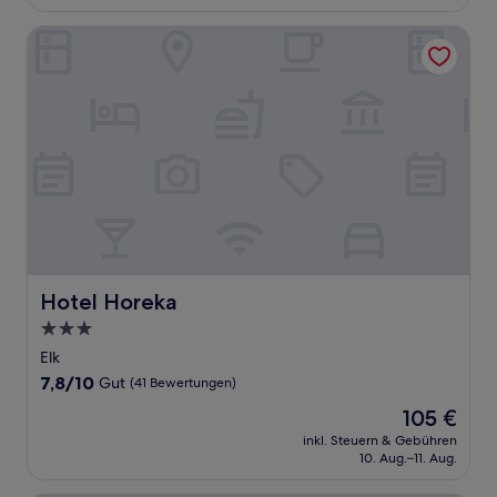
143 €
Bewertungen)
Hotel Horeka
Hotel Horeka
Hotel Horeka
3.0-
Sterne-
Elk
Unterkunft
7.8
7,8/10
Gut
(41 Bewertungen)
von
Der
105 €
10,
Preis
Gut,
inkl. Steuern & Gebühren
beträgt
10. Aug.–11. Aug.
(41
105 €
Bewertungen)