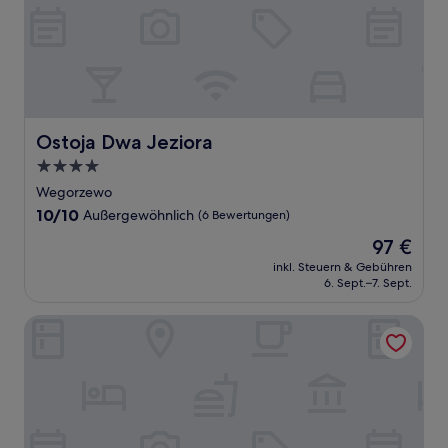
Ostoja Dwa Jeziora
Ostoja Dwa Jeziora
4.0-
Sterne-
Wegorzewo
Unterkunft
10.0
10/10
Außergewöhnlich
(6 Bewertungen)
von
Der
97 €
10,
Preis
Außergewöhnlich,
inkl. Steuern & Gebühren
beträgt
6. Sept.–7. Sept.
(6
97 €
Bewertungen)
Stranda Residence Apartments Giżycko