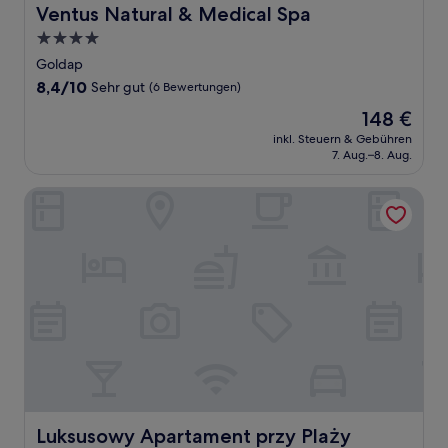
Ventus Natural & Medical Spa
Ventus Natural & Medical Spa
4.0-
Sterne-
Goldap
Unterkunft
8.4
8,4/10
Sehr gut
(6 Bewertungen)
von
Der
148 €
10,
Preis
Sehr
inkl. Steuern & Gebühren
beträgt
7. Aug.–8. Aug.
gut,
148 €
(6
Bewertungen)
Luksusowy Apartament przy Plaży Niegocin
Luksusowy Apartament przy Plaży Niegocin
Luksusowy Apartament przy Plaży