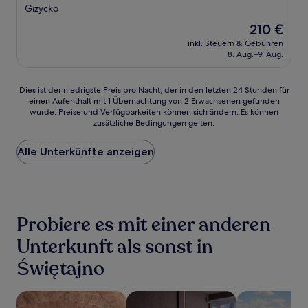
Sterne-
Gizycko
Unterkunft
Der
210 €
Preis
inkl. Steuern & Gebühren
beträgt
8. Aug.–9. Aug.
210 €
Dies
Dies ist der niedrigste Preis pro Nacht, der in den letzten 24 Stunden für
einen Aufenthalt mit 1 Übernachtung von 2 Erwachsenen gefunden
ist
wurde. Preise und Verfügbarkeiten können sich ändern. Es können
der
zusätzliche Bedingungen gelten.
niedrigste
Preis
Alle Unterkünfte anzeigen
pro
Nacht,
der
in
den
letzten
Probiere es mit einer anderen
24 Stunden
für
Unterkunft als sonst in
einen
Świętajno
Aufenthalt
mit
1 Übernachtung
Suche nach Unterkünften mit Wellness vor Ort
Suche nach haustierfreundlichen Un
Suche nach Un
von