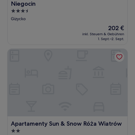
Niegocin
3.5-
Sterne-
Gizycko
Unterkunft
Der
202 €
Preis
inkl. Steuern & Gebühren
beträgt
1. Sept.–2. Sept.
202 €
Apartamenty Sun & Snow Róża Wiatrów
Apartamenty Sun & Snow Róża Wiatrów
Apartamenty Sun & Snow Róża Wiatrów
2.0-