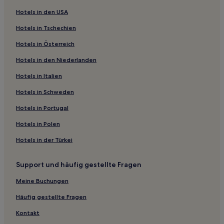
Hotels nahe Rathaus Pisz
Hotels in den USA
Ruda Hotels
Hotels in Tschechien
Piękna Góra Hotels
Hotels in Österreich
Ołownik Hotels
Hotels in den Niederlanden
Bogacko Hotels
Mazuchówka Hotels
Hotels in Italien
Szwalk Hotels
Hotels in Schweden
Kalinowo Hotels
Hotels in Portugal
Kreis Kętrzyn: Hotels
Hotels in Polen
Wegorzewo Hotels
Hotels in der Türkei
Zdunki Hotels
Support und häufig gestellte Fragen
Karbowskie Hotels
Powiat Piski: Hotels
Meine Buchungen
Sorkwity Hotels
Häufig gestellte Fragen
Orłówko Hotels
Kontakt