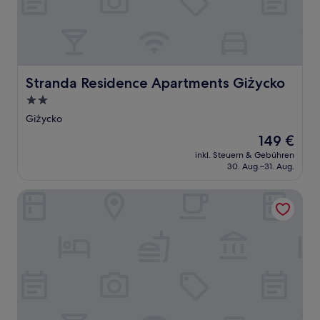
Stranda Residence Apartments Giżycko
Stranda Residence Apartments Giżycko
2.0-
Sterne-
Giżycko
Unterkunft
Der
149 €
Preis
inkl. Steuern & Gebühren
beträgt
30. Aug.–31. Aug.
149 €
Hotel Wodnik