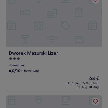
Dworek Mazurski Lizer
Dworek Mazurski Lizer
3.0-
Sterne-
Pozezdrze
Unterkunft
6.0
6,0/10
(1 Bewertung)
von
Der
68 €
10,
Preis
(1
inkl. Steuern & Gebühren
beträgt
30. Aug.–31. Aug.
Bewertung)
68 €
Hotel Cesarski