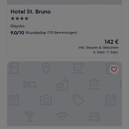
Hotel St. Bruno
Hotel St. Bruno
4.0-
Sterne-
Gizycko
Unterkunft
9.0
9,0/10
Wunderbar
(170 Bewertungen)
von
Der
142 €
10,
Preis
Wunderbar,
inkl. Steuern & Gebühren
beträgt
6. Sept.–7. Sept.
(170
142 €
Bewertungen)
Ventus Natural & Medical Spa