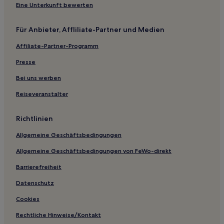
Giżycko County: Hotels
Eine Unterkunft bewerten
Okragle Hotels
Für Anbieter, Affliliate-Partner und Medien
Haustierfreundliche in Mikołajki
Affiliate-Partner-Programm
Familien nahe See Kisajno
Haustierfreundliche nahe See Kisajno
Presse
Hotels mit Parkplatz nahe See Kisajno
Bei uns werben
Luxus nahe See Niegocin
Reiseveranstalter
Strand nahe See Niegocin
Richtlinien
4-Sterne-Hotels in See Niegocin
Allgemeine Geschäftsbedingungen
3-Sterne-Hotels in See Niegocin
Allgemeine Geschäftsbedingungen von FeWo-direkt
3-Sterne-Hotels in See Kisajno
3-Sterne-Hotels in Mikołajki
Barrierefreiheit
Datenschutz
Cookies
Rechtliche Hinweise/Kontakt