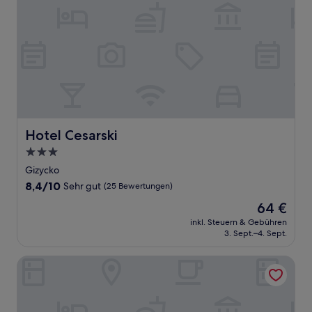
Hotel Cesarski
Hotel Cesarski
3.0-
Sterne-
Gizycko
Unterkunft
8.4
8,4/10
Sehr gut
(25 Bewertungen)
von
Der
64 €
10,
Preis
Sehr
inkl. Steuern & Gebühren
beträgt
3. Sept.–4. Sept.
gut,
64 €
(25
Bewertungen)
Hotel Mazury