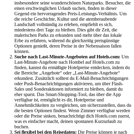
insbesondere seine wunderschönen Naturparks. Besucher, die
einen erschwinglichen Urlaub suchen, finden in dieser
Gegend ein hervorragendes Preis-Leistungs-Verhältnis. Um
die reiche Geschichte, Kultur und die atemberaubende
Landschaft vollständig zu erleben, empfiehlt es sich,
mindestens drei Tage zu bleiben. Dies gibt dir Zeit, die
malerischen Parks zu erkunden und mehr über das lokale
Erbe zu erfahren, während du gleichzeitig preisgünstige
Optionen genießt, deren Preise in der Nebensaison fallen
können.
Suche nach Last-Minute-Angeboten auf Hotels.com:
Um
Last-Minute-Angebote nach Hombel auf Hotels.com zu
finden, kannst du ermäßigte Hotelpreise entdecken, indem du
die Bereiche „Angebote“ oder „Last-Minute-Angebote“
erkundest. Zusätzlich solltest du E-Mail-Benachrichtigungen
oder Push-Benachrichtigungen aktivieren, um über Flash-
Sales und Sonderaktionen informiert zu bleiben, damit du
eher sparst. Das Smart-Shopping-Tool, das über die App
verfügbar ist, ermöglicht es dir, Hotelpreise und
Annehmlichkeiten zu vergleichen, um sicherzustellen, dass du
die besten Optionen findest. Wenn Zimmer verfügbar werden
oder die Preise sinken, benachrichtigt dich Hotels.com zuerst,
was es einfacher macht, deinen spontanen Kurzurlaub zu
buchen.
Sei flexibel bei den Reisedaten:
Die Preise können je nach