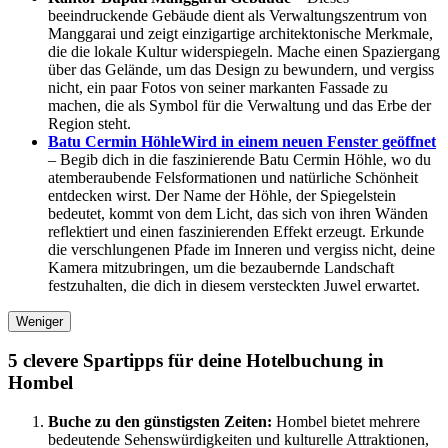
beeindruckende Gebäude dient als Verwaltungszentrum von
Manggarai und zeigt einzigartige architektonische Merkmale,
die die lokale Kultur widerspiegeln. Mache einen Spaziergang
über das Gelände, um das Design zu bewundern, und vergiss
nicht, ein paar Fotos von seiner markanten Fassade zu
machen, die als Symbol für die Verwaltung und das Erbe der
Region steht.
Batu Cermin Höhle
Wird in einem neuen Fenster geöffnet
– Begib dich in die faszinierende Batu Cermin Höhle, wo du
atemberaubende Felsformationen und natürliche Schönheit
entdecken wirst. Der Name der Höhle, der Spiegelstein
bedeutet, kommt von dem Licht, das sich von ihren Wänden
reflektiert und einen faszinierenden Effekt erzeugt. Erkunde
die verschlungenen Pfade im Inneren und vergiss nicht, deine
Kamera mitzubringen, um die bezaubernde Landschaft
festzuhalten, die dich in diesem versteckten Juwel erwartet.
Weniger
5 clevere Spartipps für deine Hotelbuchung in
Hombel
Buche zu den günstigsten Zeiten:
Hombel bietet mehrere
bedeutende Sehenswürdigkeiten und kulturelle Attraktionen,