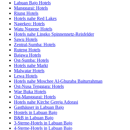
Labuan Bajo Hotels
Manggarai: Hotels
Riung Hotels
Hotels nahe Red Lakes
Nagekeo: Hotels
Watu Nggene Hotels
Hotels nahe Lingko Spinnennetz-Reisfelder
Sawu Hotels
Zentral-Sumba: Hotels
Ruteng Hotels
Bajawa Hotels
Ost-Sumba: Hotels
Hotels nahe Markt
Malwatar Hotels
Lewa Hotels
Hotels nahe Moschee Al-Ghuraba Baiturrahman
Ost-Nusa Tenggara: Hotels
Wae Buka Hotels
Ost-Manggarai: Hotels
Hotels nahe Kirche Gereja Adorasi
Gasthäuser in Labuan Bajo
Hostels in Labuan Bajo
B&B in Labuan Bajo
3-Sterne-Hotels in Labuan Bajo
4-Sterne-Hotels in Labuan Bajo