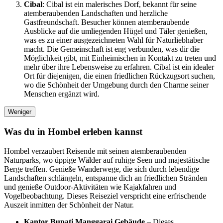
Cibal
: Cibal ist ein malerisches Dorf, bekannt für seine
atemberaubenden Landschaften und herzliche
Gastfreundschaft. Besucher können atemberaubende
Ausblicke auf die umliegenden Hügel und Täler genießen,
was es zu einer ausgezeichneten Wahl für Naturliebhaber
macht. Die Gemeinschaft ist eng verbunden, was dir die
Möglichkeit gibt, mit Einheimischen in Kontakt zu treten und
mehr über ihre Lebensweise zu erfahren. Cibal ist ein idealer
Ort für diejenigen, die einen friedlichen Rückzugsort suchen,
wo die Schönheit der Umgebung durch den Charme seiner
Menschen ergänzt wird.
Weniger
Was du in Hombel erleben kannst
Hombel verzaubert Reisende mit seinen atemberaubenden
Naturparks, wo üppige Wälder auf ruhige Seen und majestätische
Berge treffen. Genieße Wanderwege, die sich durch lebendige
Landschaften schlängeln, entspanne dich an friedlichen Stränden
und genieße Outdoor-Aktivitäten wie Kajakfahren und
Vogelbeobachtung. Dieses Reiseziel verspricht eine erfrischende
Auszeit inmitten der Schönheit der Natur.
Kantor Bupati Manggarai Gebäude
– Dieses