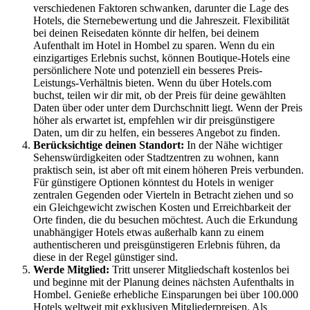
verschiedenen Faktoren schwanken, darunter die Lage des
Hotels, die Sternebewertung und die Jahreszeit. Flexibilität
bei deinen Reisedaten könnte dir helfen, bei deinem
Aufenthalt im Hotel in Hombel zu sparen. Wenn du ein
einzigartiges Erlebnis suchst, können Boutique-Hotels eine
persönlichere Note und potenziell ein besseres Preis-
Leistungs-Verhältnis bieten. Wenn du über Hotels.com
buchst, teilen wir dir mit, ob der Preis für deine gewählten
Daten über oder unter dem Durchschnitt liegt. Wenn der Preis
höher als erwartet ist, empfehlen wir dir preisgünstigere
Daten, um dir zu helfen, ein besseres Angebot zu finden.
Berücksichtige deinen Standort:
In der Nähe wichtiger
Sehenswürdigkeiten oder Stadtzentren zu wohnen, kann
praktisch sein, ist aber oft mit einem höheren Preis verbunden.
Für günstigere Optionen könntest du Hotels in weniger
zentralen Gegenden oder Vierteln in Betracht ziehen und so
ein Gleichgewicht zwischen Kosten und Erreichbarkeit der
Orte finden, die du besuchen möchtest. Auch die Erkundung
unabhängiger Hotels etwas außerhalb kann zu einem
authentischeren und preisgünstigeren Erlebnis führen, da
diese in der Regel günstiger sind.
Werde Mitglied:
Tritt unserer Mitgliedschaft kostenlos bei
und beginne mit der Planung deines nächsten Aufenthalts in
Hombel. Genieße erhebliche Einsparungen bei über 100.000
Hotels weltweit mit exklusiven Mitgliederpreisen. Als