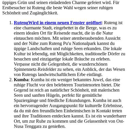
üppiges Grün und seinen einladenden Charme gefeiert wird. Für
Erstbesucher ist Ruteng die beste Wahl wegen seiner ruhigen
Schönheit und Zugänglichkeit.
Ruteng
Wird in einem neuen Fenster geöffnet
: Ruteng ist
eine charmante Stadt, eingebettet in die Berge, was es zu
einem idealen Ort für Reisende macht, die in die Natur
eintauchen möchten. Mit seiner atemberaubenden Aussicht
und der Nähe zum Ruteng Pu'u Nationalpark kannst du
üppige Landschaften und ruhige Seen erkunden. Die lokale
Kultur ist lebendig, mit Möglichkeiten, traditionelle Dörfer zu
besuchen und einzigartige lokale Bräuche zu erleben.
Verpasse nicht die Gelegenheit, die wunderschönen
Spinnennetz-Reisfelder zu sehen, ein Anblick, der das Wesen
von Rutengs landwirtschaftlichem Erbe einfängt.
Kumba
: Kumba ist ein weniger bekanntes Juwel, das eine
ruhige Flucht vor den belebteren Touristenorten bietet. Die
Gegend ist reich an natürlicher Schönheit, mit malerischen
Seen und sanften Hügeln, perfekt für gemütliche
Spaziergänge und friedliche Erkundungen. Kumba ist auch
ein hervorragender Ausgangspunkt für kulturelle Erlebnisse,
da du mit den freundlichen Einheimischen in Kontakt treten
und ihre Traditionen entdecken kannst. Es ist ein wunderbarer
Ort, um zur Ruhe zu kommen und die Gelassenheit von Ost-
Nusa Tenggara zu genießen.