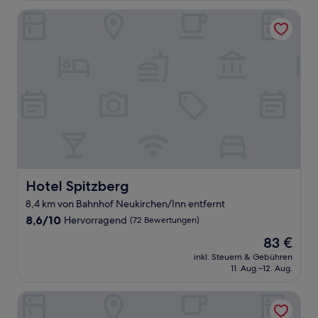
Bewertungen)
Hotel Spitzberg
Hotel Spitzberg
Hotel Spitzberg
8,4 km von Bahnhof Neukirchen/Inn entfernt
8.6
8,6/10
Hervorragend
(72 Bewertungen)
von
Der
83 €
10,
Preis
Hervorragend,
inkl. Steuern & Gebühren
beträgt
11. Aug.–12. Aug.
(72
83 €
Bewertungen)
Hotel Atrium