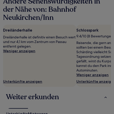
Andere Sehenswürdigkeiten in
für
der Nähe von: Bahnhof
einen
Aufenthalt
Neukirchen/Inn
mit
1 Übernachtung
von
Dreiländerhalle
Schlosspark
2 Erwachsenen
9.4/10 (8 Bewertungen)
gefunden
Dreiländerhalle ist definitiv einen Besuch wert
wurde.
und nur 4,1 km vom Zentrum von Passau
Reisende, die gern an de
Preise
entfernt gelegen.
sollten bei einem Besu
und
Weniger anzeigen
Schärding vielleicht Sch
Verfügbarkeiten
Tagesordnung setzen. 
können
gefällt, wirst du Kurpar
sich
kannst du den Park inn
ändern.
Autominuten.
Es
Weniger anzeigen
können
Unterkünfte anzeigen
Unterkünfte anzeige
zusätzliche
Bedingungen
gelten.
Weiter erkunden
Unterkünfte
Mietwagen