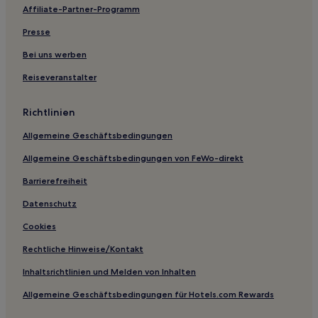
Affiliate-Partner-Programm
Bad Birnbach Hotels
Hotels nahe Altes Rathaus
Presse
Freyung-Grafenau: Hotels
Bei uns werben
Familien in Passau
Reiseveranstalter
Haustierfreundliche in Passau
Richtlinien
Business in Bad Füssing
Allgemeine Geschäftsbedingungen
Familien in Bad Füssing
Allgemeine Geschäftsbedingungen von FeWo-direkt
Hotels mit Parkplatz in Niederbayern
Haustierfreundliche in Niederbayern
Barrierefreiheit
Business in Niederbayern
Datenschutz
Hotels mit Wellnessbereich in Niederbayern
Cookies
Hotels mit inbegriffenem Frühstück in Niederbayern
Rechtliche Hinweise/Kontakt
Haustierfreundliche in Passau
Inhaltsrichtlinien und Melden von Inhalten
Hotels mit WLAN in Passau
Allgemeine Geschäftsbedingungen für Hotels.com Rewards
Hotels mit Küchenzeile in Bayerisc Eisenstein