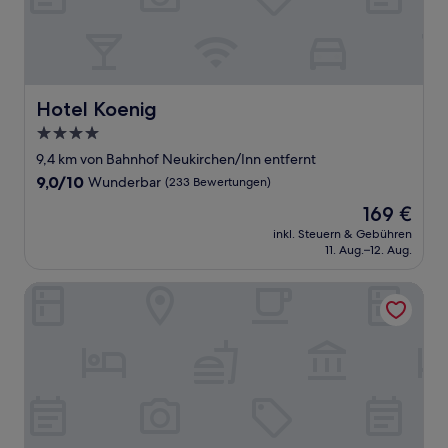
Hotel Koenig
Hotel Koenig
4.0-
Sterne-
9,4 km von Bahnhof Neukirchen/Inn entfernt
Unterkunft
9.0
9,0/10
Wunderbar
(233 Bewertungen)
von
Der
169 €
10,
Preis
Wunderbar,
inkl. Steuern & Gebühren
beträgt
11. Aug.–12. Aug.
(233
169 €
Bewertungen)
Hotel Schloss Ort