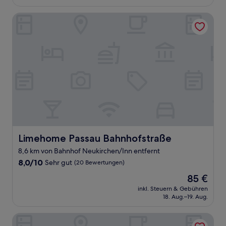
150 €
Bewertungen)
Limehome Passau Bahnhofstraße
Limehome Passau Bahnhofstraße
Limehome Passau Bahnhofstraße
8,6 km von Bahnhof Neukirchen/Inn entfernt
8.0
8,0/10
Sehr gut
(20 Bewertungen)
von
Der
85 €
10,
Preis
Sehr
inkl. Steuern & Gebühren
beträgt
18. Aug.–19. Aug.
gut,
85 €
(20
Bewertungen)
Herdegen Rooms - Self Check-In