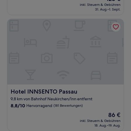
Preis
Wunderbar,
inkl. Steuern & Gebühren
beträgt
31. Aug.–1. Sept.
(17
128 €
Bewertungen)
Hotel INNSENTO Passau
Hotel INNSENTO Passau
Hotel INNSENTO Passau
9,8 km von Bahnhof Neukirchen/Inn entfernt
8.8
8,8/10
Hervorragend
(181 Bewertungen)
von
Der
86 €
10,
Preis
Hervorragend,
inkl. Steuern & Gebühren
beträgt
18. Aug.–19. Aug.
(181
86 €