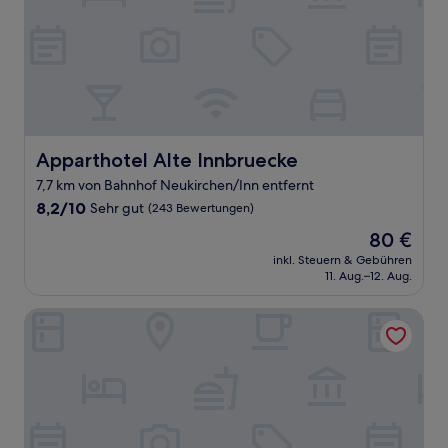
Apparthotel Alte Innbruecke
Apparthotel Alte Innbruecke
7,7 km von Bahnhof Neukirchen/Inn entfernt
8.2
8,2/10
Sehr gut
(243 Bewertungen)
von
Der
80 €
10,
Preis
Sehr
inkl. Steuern & Gebühren
beträgt
11. Aug.–12. Aug.
gut,
80 €
(243
Bewertungen)
Hotel Koenig