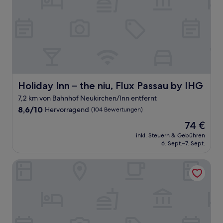
Holiday Inn – the niu, Flux Passau by IHG
Holiday Inn – the niu, Flux Passau by IHG
7,2 km von Bahnhof Neukirchen/Inn entfernt
8.6
8,6/10
Hervorragend
(104 Bewertungen)
von
Der
74 €
10,
Preis
Hervorragend,
inkl. Steuern & Gebühren
beträgt
6. Sept.–7. Sept.
(104
74 €
Bewertungen)
mk | hotel passau