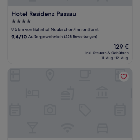
Hotel Residenz Passau
Hotel Residenz Passau
4.0-
Sterne-
9,6 km von Bahnhof Neukirchen/Inn entfernt
Unterkunft
9.4
9,4/10
Außergewöhnlich
(228 Bewertungen)
von
Der
129 €
10,
Preis
Außergewöhnlich,
inkl. Steuern & Gebühren
beträgt
11. Aug.–12. Aug.
(228
129 €
Bewertungen)
B&B HOTEL Passau-Süd