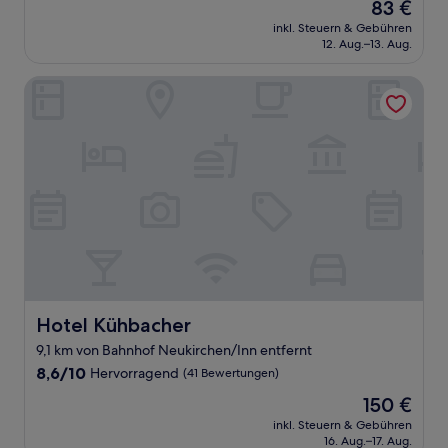
Der
83 €
10,
Preis
Wunderbar,
inkl. Steuern & Gebühren
beträgt
12. Aug.–13. Aug.
(198
83 €
Bewertungen)
Hotel Kühbacher
Hotel Kühbacher
Hotel Kühbacher
9,1 km von Bahnhof Neukirchen/Inn entfernt
8.6
8,6/10
Hervorragend
(41 Bewertungen)
von
Der
150 €
10,
Preis
Hervorragend,
inkl. Steuern & Gebühren
beträgt
16. Aug.–17. Aug.
(41