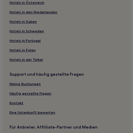
Hotels in Österreich
Hotels nahe Goldsteig
Hotels in den Niederlanden
Büchlberg Hotels
Windorf Hotels
Hotels in Italien
Bad Füssing Hotels
Hotels in Schweden
Hotels nahe Neue bischöfliche Residenz
Hotels in Portugal
Landkreis Rottal-Inn: Hotels
Hotels in Polen
Hotels nahe Bahnhof Waldkirchen
Hotels in der Türkei
Hotels nahe Bahnhof Bayerbach
Support und häufig gestellte Fragen
Ranzing Hotels
Hotels nahe Kloster Aldersbach
Meine Buchungen
Rotthalmünster Hotels
Häufig gestellte Fragen
Hotels nahe Bahnhof Fürstenzell
Kontakt
Schöllnach Hotels
Eine Unterkunft bewerten
Rettenbach Hotels
Für Anbieter, Affliliate-Partner und Medien
Freudensee Hotels