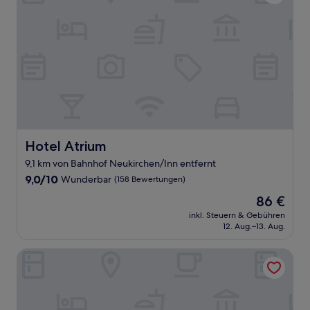
Hotel Atrium
Hotel Atrium
9,1 km von Bahnhof Neukirchen/Inn entfernt
9.0
9,0/10
Wunderbar
(158 Bewertungen)
von
Der
86 €
10,
Preis
Wunderbar,
inkl. Steuern & Gebühren
beträgt
12. Aug.–13. Aug.
(158
86 €
Bewertungen)
Apparthotel Alte Innbruecke