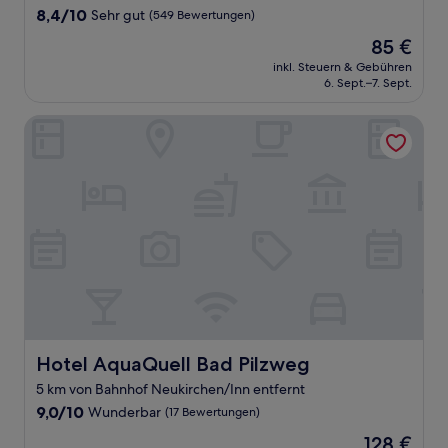
8.4
8,4/10
Sehr gut
(549 Bewertungen)
von
Der
85 €
10,
Preis
Sehr
inkl. Steuern & Gebühren
beträgt
6. Sept.–7. Sept.
gut,
85 €
(549
Bewertungen)
Hotel AquaQuell Bad Pilzweg
Hotel AquaQuell Bad Pilzweg
Hotel AquaQuell Bad Pilzweg
5 km von Bahnhof Neukirchen/Inn entfernt
9.0
9,0/10
Wunderbar
(17 Bewertungen)
von
Der
128 €
10,