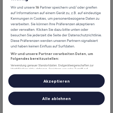
B&B Hotel Passau-West
B&B Hotel Passau-West
Wir und unsere
16
Partner speichern und/ oder greifen
auf Informationen auf einem Gerät zu, z.B. auf eindeutige
6,9 km von Bahnhof Neukirchen/Inn entfernt
Kennungen in Cookies, um personenbezogene Daten zu
9.0
9,0/10
Wunderbar
(94 Bewertungen)
von
verarbeiten. Sie können Ihre Präferenzen akzeptieren
Der
64 €
10,
oder verwalten. Klicken Sie dazu bitte unten oder
Preis
Wunderbar,
inkl. Steuern & Gebühren
besuchen Sie jederzeit die Seite der Datenschutzrichtlinie.
beträgt
7. Sept.–8. Sept.
(94
64 €
Diese Präferenzen werden unseren Partnern signalisiert
Bewertungen)
und haben keinen Einfluss auf Surfdaten.
rivers Passau
Wir und unsere Partner verarbeiten Daten, um
Folgendes bereitzustellen:
Verwendung genauer Standortdaten. Endgeräteeigenschaften zur
Identifikation aktiv abfragen. Speichern von oder Zugriff auf
Informationen auf einem Endgerät. Personalisierte Werbung und
Inhalte, Messung von Werbeleistung und der Performance von Inhalten,
Zielgruppenforschung sowie Entwicklung und Verbesserung von
Akzeptieren
Angeboten.
Liste der Partner (Lieferanten)
Alle ablehnen
rivers Passau
rivers Passau