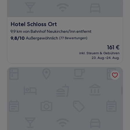
Hotel Schloss Ort
Hotel Schloss Ort
9,9 km von Bahnhof Neukirchen/Inn entfernt
9.8
9,8/10
Außergewöhnlich
(77 Bewertungen)
von
Der
161 €
10,
Preis
Außergewöhnlich,
inkl. Steuern & Gebühren
beträgt
23. Aug.–24. Aug.
(77
161 €
Bewertungen)
Hotel Forstinger - Boutiquehotel Schärding