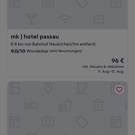
mk | hotel passau
mk | hotel passau
8,8 km von Bahnhof Neukirchen/Inn entfernt
9.0
9,0/10
Wunderbar
(640 Bewertungen)
von
Der
96 €
10,
Preis
Wunderbar,
inkl. Steuern & Gebühren
beträgt
11. Aug.–12. Aug.
(640
96 €
Bewertungen)
Hotel Dreiflüssehof