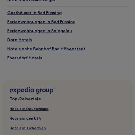
Gasthäuser in Bad Füssing
Ferienwohnungen in Bad Füssing
Ferienwohnungen in Spiegelau
Dorn Hotels
Hotels nahe Bahnhof Bad Höhenstadt
Ebersdorf Hotels
Hotels nahe Bahnhof Ruhstorf
Saldenburg Hotels
Erlau Hotels
Passau Hotels
Top-Reiseziele
Safferstetten Hotels
Hotels in Deutschland
Thurmansbang Hotels
Hotels in den USA
Passau: Hotels
Hotels in Tschechien
Hotels nahe Liegewiese