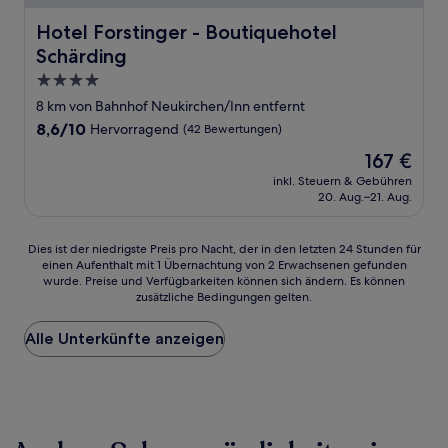
Hotel Forstinger - Boutiquehotel Schärding
Hotel Forstinger - Boutiquehotel
Schärding
4.0-
Sterne-
8 km von Bahnhof Neukirchen/Inn entfernt
Unterkunft
8.6
8,6/10
Hervorragend
(42 Bewertungen)
von
Der
167 €
10,
Preis
Hervorragend,
inkl. Steuern & Gebühren
beträgt
20. Aug.–21. Aug.
(42
167 €
Bewertungen)
Dies
Dies ist der niedrigste Preis pro Nacht, der in den letzten 24 Stunden für
einen Aufenthalt mit 1 Übernachtung von 2 Erwachsenen gefunden
ist
wurde. Preise und Verfügbarkeiten können sich ändern. Es können
der
zusätzliche Bedingungen gelten.
niedrigste
Preis
Alle Unterkünfte anzeigen
pro
Nacht,
der
in
den
letzten
24 Stunden