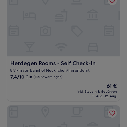
Herdegen Rooms - Self Check-In
Herdegen Rooms - Self Check-In
8,9 km von Bahnhof Neukirchen/Inn entfernt
7.4
7,4/10
Gut
(136 Bewertungen)
von
Der
61 €
10,
Preis
Gut,
inkl. Steuern & Gebühren
beträgt
11. Aug.–12. Aug.
(136
61 €
Bewertungen)
Holiday Inn – the niu, Flux Passau by IHG