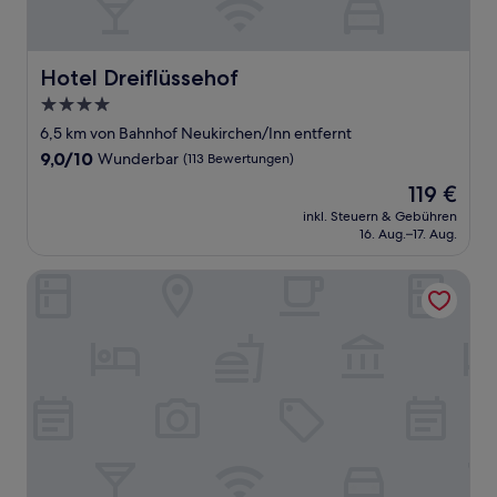
Hotel Dreiflüssehof
Hotel Dreiflüssehof
4.0-
Sterne-
6,5 km von Bahnhof Neukirchen/Inn entfernt
Unterkunft
9.0
9,0/10
Wunderbar
(113 Bewertungen)
von
Der
119 €
10,
Preis
Wunderbar,
inkl. Steuern & Gebühren
beträgt
16. Aug.–17. Aug.
(113
119 €
Bewertungen)
Hotel Residenz Passau