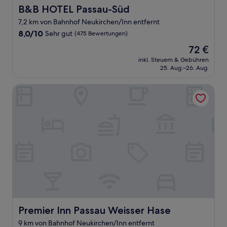
B&B HOTEL Passau-Süd
B&B HOTEL Passau-Süd
7,2 km von Bahnhof Neukirchen/Inn entfernt
8.0
8,0/10
Sehr gut
(475 Bewertungen)
von
Der
72 €
10,
Preis
Sehr
inkl. Steuern & Gebühren
beträgt
25. Aug.–26. Aug.
gut,
72 €
(475
Bewertungen)
Premier Inn Passau Weisser Hase
Premier Inn Passau Weisser Hase
Premier Inn Passau Weisser Hase
9 km von Bahnhof Neukirchen/Inn entfernt