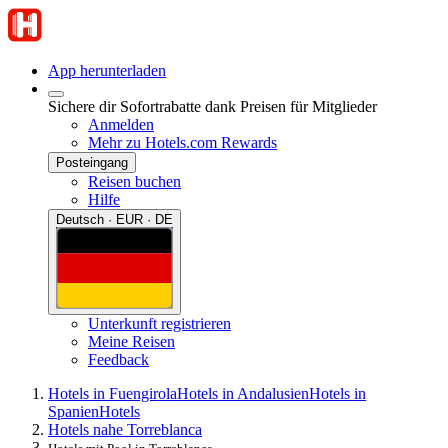
App herunterladen
Sichere dir Sofortrabatte dank Preisen für Mitglieder
Anmelden
Mehr zu Hotels.com Rewards
Posteingang
Reisen buchen
Hilfe
Deutsch · EUR · DE
Unterkunft registrieren
Meine Reisen
Feedback
Hotels in Fuengirola
Hotels in Andalusien
Hotels in
Spanien
Hotels
Hotels nahe Torreblanca