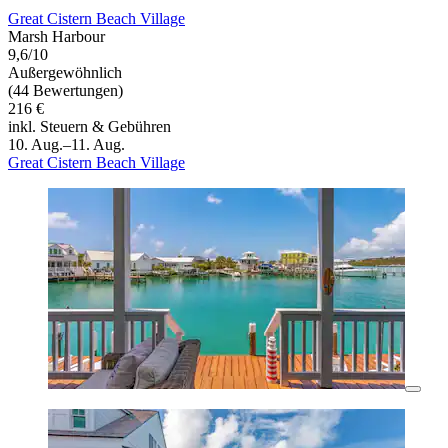
Great Cistern Beach Village
Marsh Harbour
9,6/10
Außergewöhnlich
(44 Bewertungen)
216 €
inkl. Steuern & Gebühren
10. Aug.–11. Aug.
Great Cistern Beach Village