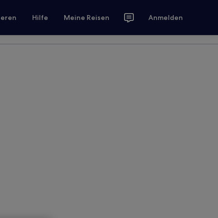
ieren
Hilfe
Meine Reisen
Anmelden