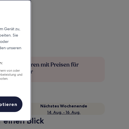
em Gerät zu,
eiten. Sie
 oder
rden unseren
n:
Mehr sparen mit Preisen für
Mitglieder
chern von oder
rbeleistung und
boten.
ptieren
Nächstes Wochenende
14. Aug. - 16. Aug.
 einen Blick