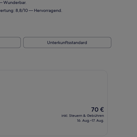
 — Wunderbar.
wertung: 8,8/10 — Hervorragend.
Unterkunftsstandard
Der
70 €
Preis
inkl. Steuern & Gebühren
beträgt
16. Aug.–17. Aug.
70 €