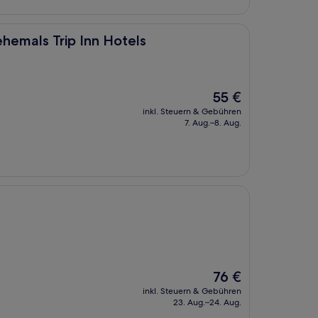
 Inn Hotels
ehemals Trip Inn Hotels
Der
55 €
Preis
inkl. Steuern & Gebühren
beträgt
7. Aug.–8. Aug.
55 €
Der
76 €
Preis
inkl. Steuern & Gebühren
beträgt
23. Aug.–24. Aug.
76 €