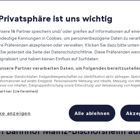
 Privatsphäre ist uns wichtig
nsere
16
Partner speichern und/ oder greifen auf Informationen auf ein
eindeutige Kennungen in Cookies, um personenbezogene Daten zu verarb
e Präferenzen akzeptieren oder verwalten. Klicken Sie dazu bitte unten
ie jederzeit die Seite der Datenschutzrichtlinie. Diese Präferenzen we
ignalisiert und haben keinen Einfluss auf Surfdaten.
unsere Partner verarbeiten Daten, um Folgendes bereitzustelle
Verdiene Prämien für jede
wahrgenommene Übernachtung
enauer Standortdaten. Endgeräteeigenschaften zur Identifikation aktiv abfragen. Spei
Informationen auf einem Endgerät. Personalisierte Werbung und Inhalte, Messung von We
ance von Inhalten, Zielgruppenforschung sowie Entwicklung und Verbesserung von Ange
Partner (Lieferanten)
ke anzeigen
Alle ablehnen
Akze
Morgen
Dieses Wochenende
7. Aug. - 8. Aug.
7. Aug. - 9. Aug.
on Bahnhof Mainz-Bischofsheim auf