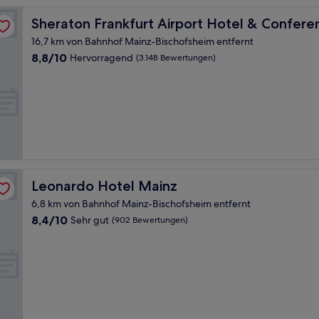
Center
Sheraton Frankfurt Airport Hotel & Conference Center
Sheraton Frankfurt Airport Hotel & Confere
16,7 km von Bahnhof Mainz-Bischofsheim entfernt
8.8
8,8/10
Hervorragend
(3.148 Bewertungen)
von
10,
Hervorragend,
(3.148
Bewertungen)
Leonardo Hotel Mainz
Leonardo Hotel Mainz
6,8 km von Bahnhof Mainz-Bischofsheim entfernt
8.4
8,4/10
Sehr gut
(902 Bewertungen)
von
10,
Sehr
gut,
(902
Bewertungen)