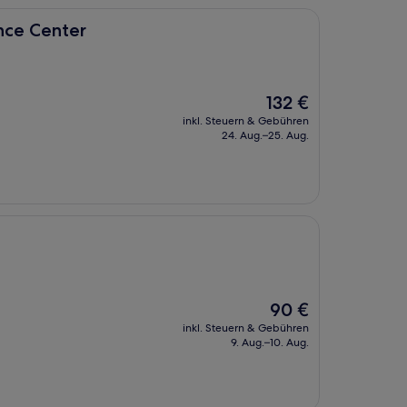
nce Center
Der
132 €
Preis
inkl. Steuern & Gebühren
beträgt
24. Aug.–25. Aug.
132 €
Der
90 €
Preis
inkl. Steuern & Gebühren
beträgt
9. Aug.–10. Aug.
90 €