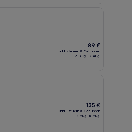
Der
89 €
Preis
inkl. Steuern & Gebühren
beträgt
16. Aug.–17. Aug.
89 €
Der
135 €
Preis
inkl. Steuern & Gebühren
beträgt
7. Aug.–8. Aug.
135 €