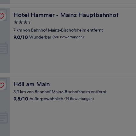
Hotel Hammer - Mainz Hauptbahnhof
Hotel Hammer - Mainz Hauptbahnhof
3.5-
Sterne-
7 km von Bahnhof Mainz-Bischofsheim entfernt
Unterkunft
9.0
9,0/10
Wunderbar
(581 Bewertungen)
von
10,
Wunderbar,
(581
Bewertungen)
Höll am Main
Höll am Main
3,9 km von Bahnhof Mainz-Bischofsheim entfernt
9.8
9,8/10
Außergewöhnlich
(74 Bewertungen)
von
10,
Außergewöhnlich,
(74
Bewertungen)