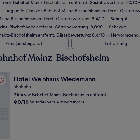
 km von Bahnhof Mainz-Bischofsheim entfernt. Gästebewertung: 9,0/10
— Liegt in 16,7 km von Bahnhof Mainz-Bischofsheim entfernt. Gästebe
Mainz-Bischofsheim entfernt. Gästebewertung: 8,4/10 — Sehr gut.
ainz-Bischofsheim entfernt. Gästebewertung: 8,0/10 — Sehr gut.
Mainz-Bischofsheim entfernt. Gästebewertung: 8,6/10 — Hervorragend.
Preis (aufsteigend)
Entfernung
ahnhof Mainz-Bischofsheim
Hotel Weinhaus Wiedemann
Hotel Weinhaus Wiedemann
3.5-
Sterne-
3 km von Bahnhof Mainz-Bischofsheim entfernt
Unterkunft
9.0
9,0/10
Wunderbar
(14 Bewertungen)
von
10,
Wunderbar,
(14
Bewertungen)