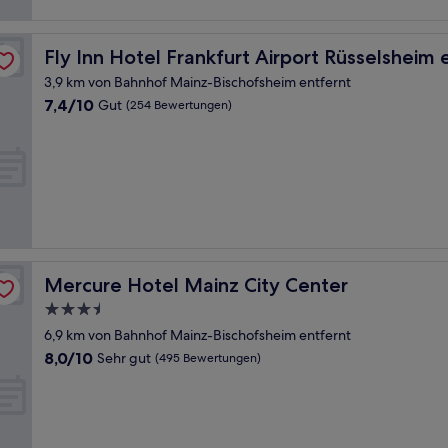
als Trip Inn Hotels
Fly Inn Hotel Frankfurt Airport Rüsselsheim ehemals Trip
Fly Inn Hotel Frankfurt Airport Rüsselsheim 
3,9 km von Bahnhof Mainz-Bischofsheim entfernt
7.4
7,4/10
Gut
(254 Bewertungen)
von
10,
Gut,
(254
Bewertungen)
Mercure Hotel Mainz City Center
Mercure Hotel Mainz City Center
3.5-
Sterne-
6,9 km von Bahnhof Mainz-Bischofsheim entfernt
Unterkunft
8.0
8,0/10
Sehr gut
(495 Bewertungen)
von
10,
Sehr
gut,
(495