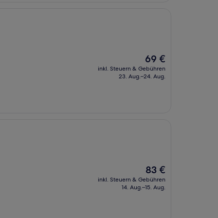
Der
69 €
Preis
inkl. Steuern & Gebühren
beträgt
23. Aug.–24. Aug.
69 €
Der
83 €
Preis
inkl. Steuern & Gebühren
beträgt
14. Aug.–15. Aug.
83 €