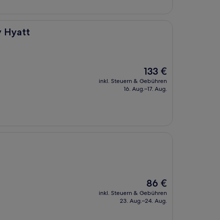
y Hyatt
Der
133 €
Preis
inkl. Steuern & Gebühren
beträgt
16. Aug.–17. Aug.
133 €
Der
86 €
Preis
inkl. Steuern & Gebühren
beträgt
23. Aug.–24. Aug.
86 €