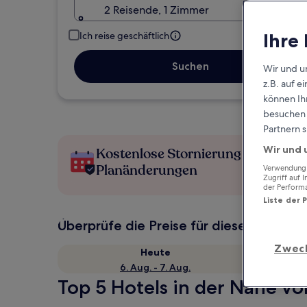
2 Reisende, 1 Zimmer
Ihre
Ich reise geschäftlich
Suchen
Wir und u
z.B. auf 
können Ihr
besuchen S
Partnern s
Wir und 
Kostenlose Stornierung bei
Planänderungen
Verwendung g
Zugriff auf 
der Perform
Liste der 
Überprüfe die Preise für diese Daten
Zwec
Heute
6. Aug. - 7. Aug.
Top 5 Hotels in der Nähe v