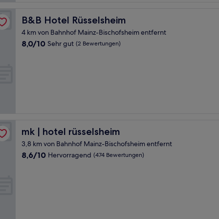
B&B Hotel Rüsselsheim
B&B Hotel Rüsselsheim
4 km von Bahnhof Mainz-Bischofsheim entfernt
8.0
8,0/10
Sehr gut
(2 Bewertungen)
von
10,
Sehr
gut,
(2
Bewertungen)
mk | hotel rüsselsheim
mk | hotel rüsselsheim
3,8 km von Bahnhof Mainz-Bischofsheim entfernt
8.6
8,6/10
Hervorragend
(474 Bewertungen)
von
10,
Hervorragend,
(474
Bewertungen)