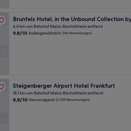
Bewertungen)
att
Brunfels Hotel, in the Unbound Collection by Hyatt
Brunfels Hotel, in the Unbound Collection b
6,6 km von Bahnhof Mainz-Bischofsheim entfernt
9.8
9,8/10
Außergewöhnlich
(143 Bewertungen)
von
10,
Außergewöhnlich,
(143
Bewertungen)
Steigenberger Airport Hotel Frankfurt
Steigenberger Airport Hotel Frankfurt
18,1 km von Bahnhof Mainz-Bischofsheim entfernt
8.8
8,8/10
Hervorragend
(2.255 Bewertungen)
von
10,
Hervorragend,
(2.255
Bewertungen)