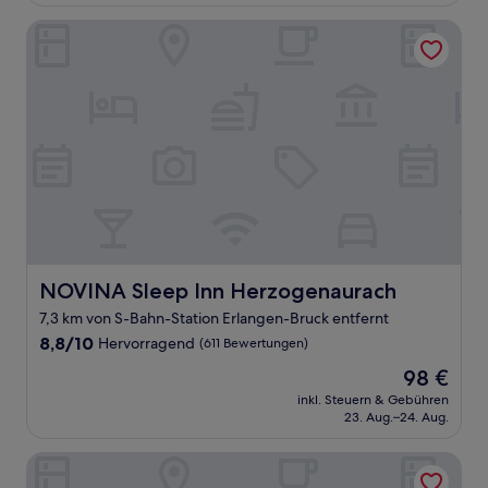
123 €
Bewertungen)
NOVINA Sleep Inn Herzogenaurach
NOVINA Sleep Inn Herzogenaurach
NOVINA Sleep Inn Herzogenaurach
7,3 km von S-Bahn-Station Erlangen-Bruck entfernt
8.8
8,8/10
Hervorragend
(611 Bewertungen)
von
Der
98 €
10,
Preis
Hervorragend,
inkl. Steuern & Gebühren
beträgt
23. Aug.–24. Aug.
(611
98 €
Bewertungen)
Fuerther Hotel Mercure Nuernberg West