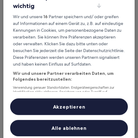
wichtig
Wir und unsere
16
Partner speichern und/ oder greifen
Eco Smart Apartments Erlangen
Eco Smart Apartments Erlangen
auf Informationen auf einem Gerät zu, z.B. auf eindeutige
2 km von S-Bahn-Station Erlangen-Bruck entfernt
Kennungen in Cookies, um personenbezogene Daten zu
8.8
8,8/10
Hervorragend
(95 Bewertungen)
verarbeiten. Sie können Ihre Präferenzen akzeptieren
von
Der
oder verwalten. Klicken Sie dazu bitte unten oder
66 €
10,
Preis
besuchen Sie jederzeit die Seite der Datenschutzrichtlinie.
Hervorragend,
inkl. Steuern & Gebühren
beträgt
9. Aug.–10. Aug.
(95
Diese Präferenzen werden unseren Partnern signalisiert
66 €
Bewertungen)
und haben keinen Einfluss auf Surfdaten.
Hotel und Gasthof Ritter St. Georg
Wir und unsere Partner verarbeiten Daten, um
Folgendes bereitzustellen:
Verwendung genauer Standortdaten. Endgeräteeigenschaften zur
Identifikation aktiv abfragen. Speichern von oder Zugriff auf
Informationen auf einem Endgerät. Personalisierte Werbung und
Inhalte, Messung von Werbeleistung und der Performance von Inhalten,
Zielgruppenforschung sowie Entwicklung und Verbesserung von
Akzeptieren
Angeboten.
Liste der Partner (Lieferanten)
Alle ablehnen