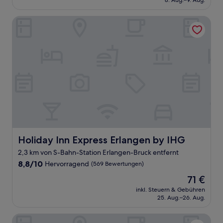
8. Aug.–9. Aug.
(95
132 €
Bewertungen)
Holiday Inn Express Erlangen by IHG
Holiday Inn Express Erlangen by IHG
Holiday Inn Express Erlangen by IHG
2,3 km von S-Bahn-Station Erlangen-Bruck entfernt
8.8
8,8/10
Hervorragend
(569 Bewertungen)
von
Der
71 €
10,
Preis
Hervorragend,
inkl. Steuern & Gebühren
beträgt
25. Aug.–26. Aug.
(569
71 €
Bewertungen)
Novotel Erlangen