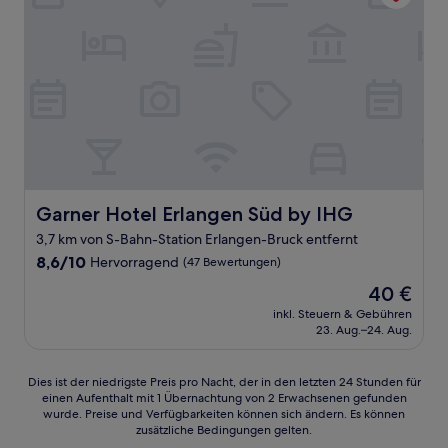
Garner Hotel Erlangen Süd by IHG
Garner Hotel Erlangen Süd by IHG
3,7 km von S-Bahn-Station Erlangen-Bruck entfernt
8.6
8,6/10
Hervorragend
(47 Bewertungen)
von
Der
40 €
10,
Preis
Hervorragend,
inkl. Steuern & Gebühren
beträgt
23. Aug.–24. Aug.
(47
40 €
Bewertungen)
Dies
Dies ist der niedrigste Preis pro Nacht, der in den letzten 24 Stunden für
einen Aufenthalt mit 1 Übernachtung von 2 Erwachsenen gefunden
ist
wurde. Preise und Verfügbarkeiten können sich ändern. Es können
der
zusätzliche Bedingungen gelten.
niedrigste