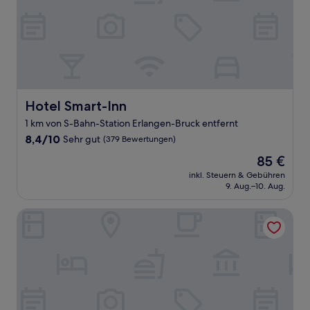
Hotel Smart-Inn
Hotel Smart-Inn
1 km von S-Bahn-Station Erlangen-Bruck entfernt
8.4
8,4/10
Sehr gut
(379 Bewertungen)
von
Der
85 €
10,
Preis
Sehr
inkl. Steuern & Gebühren
beträgt
9. Aug.–10. Aug.
gut,
85 €
(379
Bewertungen)
Art Hotel Erlangen