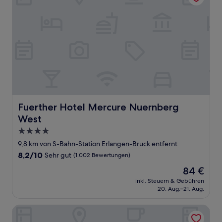
Fuerther Hotel Mercure Nuernberg West
Fuerther Hotel Mercure Nuernberg
West
4.0-
Sterne-
9,8 km von S-Bahn-Station Erlangen-Bruck entfernt
Unterkunft
8.2
8,2/10
Sehr gut
(1.002 Bewertungen)
von
Der
84 €
10,
Preis
Sehr
inkl. Steuern & Gebühren
beträgt
20. Aug.–21. Aug.
gut,
84 €
(1.002
Bewertungen)
Garner Hotel Erlangen Süd by IHG