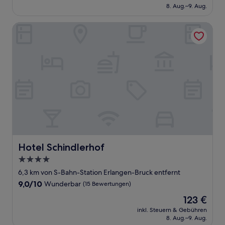
beträgt
8. Aug.–9. Aug.
(30
93 €
Bewertungen)
Hotel Schindlerhof
Hotel Schindlerhof
Hotel Schindlerhof
4.0-
Sterne-
6,3 km von S-Bahn-Station Erlangen-Bruck entfernt
Unterkunft
9.0
9,0/10
Wunderbar
(15 Bewertungen)
von
Der
123 €
10,
Preis
Wunderbar,
inkl. Steuern & Gebühren
beträgt
8. Aug.–9. Aug.
(15