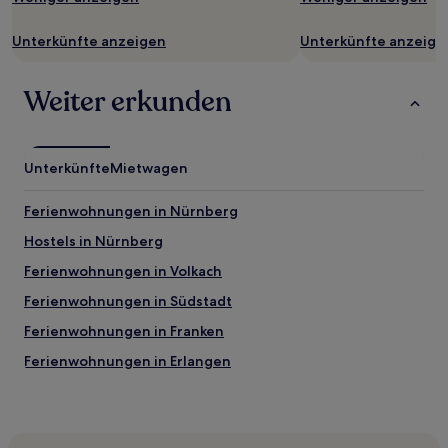
zusätzliche
Bedingungen
Unterkünfte anzeigen
Unterkünfte anzeige
gelten.
Weiter erkunden
Unterkünfte
Mietwagen
Ferienwohnungen in Nürnberg
Hostels in Nürnberg
Ferienwohnungen in Volkach
Ferienwohnungen in Südstadt
Ferienwohnungen in Franken
Ferienwohnungen in Erlangen
Familien in Bayreuth
Haustierfreundliche in Bayreuth