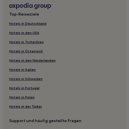
Hotels mit Parkplatz in Iphofen
Hotels mit Pool in Pleinfeld
Top-Reiseziele
Familien in Herzogenaurach
Hotels in Deutschland
Haustierfreundliche in Herzogenaurach
Hotels in den USA
Hotels mit inbegriffenem Frühstück in Herzogenaurach
Hotels in Tschechien
Familien in Altstadt Bamberg
Hotels in Österreich
Haustierfreundliche in Altstadt Bamberg
Hotels in den Niederlanden
Business in Mittelfranken
Hotels mit Parkplatz in Mittelfranken
Hotels in Italien
Haustierfreundliche in Mittelfranken
Hotels in Schweden
Familien in Mittelfranken
Hotels in Portugal
Familien in Fränkische Schweiz
Hotels in Polen
Haustierfreundliche in Gostenhof
Hotels in der Türkei
Hotels mit Parkplatz in Allersberg
Support und häufig gestellte Fragen
Hotels mit inbegriffenem Frühstück in Erlangen