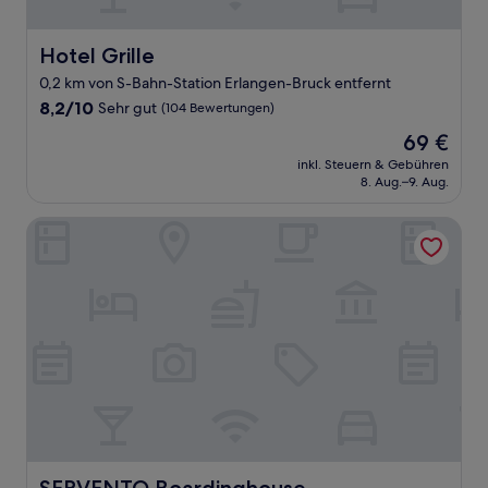
Hotel Grille
Hotel Grille
0,2 km von S-Bahn-Station Erlangen-Bruck entfernt
8.2
8,2/10
Sehr gut
(104 Bewertungen)
von
Der
69 €
10,
Preis
Sehr
inkl. Steuern & Gebühren
beträgt
8. Aug.–9. Aug.
gut,
69 €
(104
Bewertungen)
SERVENTO Boardinghouse
SERVENTO Boardinghouse