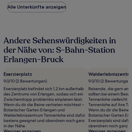
Preis
Alle Unterkünfte anzeigen
pro
Nacht,
der
in
den
letzten
Andere Sehenswürdigkeiten in
24 Stunden
für
der Nähe von: S-Bahn-Station
einen
Aufenthalt
Erlangen-Bruck
mit
1 Übernachtung
von
Exerzierplatz
Walderlebniszentr
2 Erwachsenen
9.0/10 (2 Bewertungen)
9.0/10 (2 Bewertungen)
gefunden
wurde.
Exerzierplatz befindet sich 1,2 km außerhalb
Reisende, die gern an de
Preise
des Zentrums von Erlangen, sodass sich ein
sollten bei einem Besu
und
Zwischenstopp problemlos einplanen lässt.
Tennenlohe vielleicht 
Verfügbarkeiten
Wenn du dir die Beine vertreten möchtest –
Tennenlohe auf ihre Ta
können
Botanischer Garten Erlangen und
Wenn du dir die Beine 
sich
Walderlebniszentrum Tennenlohe sind dafür
Botanischer Garten Erl
ändern.
bestens geeignet und obendrein noch ganz
Exerzierplatz sind dafü
Es
in der Nähe.
obendrein noch ganz in
können
Weniger anzeigen
Weniger anzeigen