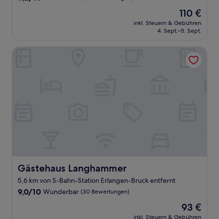
von
Der
110 €
10,
Preis
Wunderbar,
inkl. Steuern & Gebühren
beträgt
4. Sept.–5. Sept.
(883
110 €
Bewertungen)
Gästehaus Langhammer
Gästehaus Langhammer
Gästehaus Langhammer
5,6 km von S-Bahn-Station Erlangen-Bruck entfernt
9.0
9,0/10
Wunderbar
(30 Bewertungen)
von
Der
93 €
10,
Preis
Wunderbar,
inkl. Steuern & Gebühren