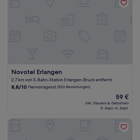
Novotel Erlangen
Novotel Erlangen
2,7 km von S-Bahn-Station Erlangen-Bruck entfernt
8.8
8,8/10
Hervorragend
(826 Bewertungen)
von
Der
59 €
10,
Preis
Hervorragend,
inkl. Steuern & Gebühren
beträgt
5. Sept.–6. Sept.
(826
59 €
Bewertungen)
Hotel Bayerischer Hof