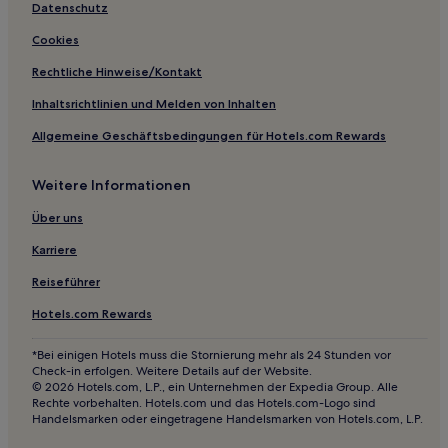
Hotels mit inbegriffenem Frühstück in Oststadt
Datenschutz
Familien in Oststadt
Cookies
Business in Franken
Rechtliche Hinweise/Kontakt
Familien in Franken
Inhaltsrichtlinien und Melden von Inhalten
Hotels mit Parkplatz in Franken
Allgemeine Geschäftsbedingungen für Hotels.com Rewards
Hotels mit Küchenzeile in Franken
Weitere Informationen
Haustierfreundliche in Franken
Familien in Rothenburg ob der Tauber
Über uns
Haustierfreundliche in Nürnberg
Karriere
Hotels mit inbegriffenem Frühstück in Nürnberg
Reiseführer
Familien in Nürnberg
Hotels.com Rewards
Hotels mit Parkplatz in Oberasbach
*Bei einigen Hotels muss die Stornierung mehr als 24 Stunden vor
Hotels nahe St. Egidien
Check-in erfolgen. Weitere Details auf der Website.
© 2026 Hotels.com, L.P., ein Unternehmen der Expedia Group. Alle
Landkreis Bayreuth: Hotels
Rechte vorbehalten. Hotels.com und das Hotels.com-Logo sind
Handelsmarken oder eingetragene Handelsmarken von Hotels.com, L.P.
Hotels nahe U-Bahn-Station Ziegelstein