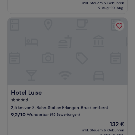
Preis
Wunderbar,
inkl. Steuern & Gebühren
beträgt
9. Aug.–10. Aug.
(434
97 €
Bewertungen)
Hotel Luise
Hotel Luise
Hotel Luise
3.5-
Sterne-
2,5 km von S-Bahn-Station Erlangen-Bruck entfernt
Unterkunft
9.2
9,2/10
Wunderbar
(95 Bewertungen)
von
Der
132 €
10,
Preis
Wunderbar,
inkl. Steuern & Gebühren
beträgt