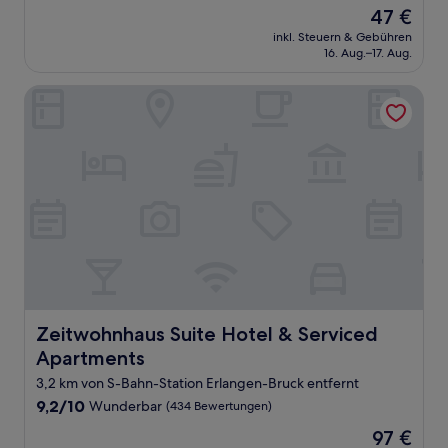
von
Der
47 €
10,
Preis
Wunderbar,
inkl. Steuern & Gebühren
beträgt
16. Aug.–17. Aug.
(238
47 €
Bewertungen)
Zeitwohnhaus Suite Hotel & Serviced Apartments
Zeitwohnhaus Suite Hotel & Serviced Apartments
Zeitwohnhaus Suite Hotel & Serviced
Apartments
3,2 km von S-Bahn-Station Erlangen-Bruck entfernt
9.2
9,2/10
Wunderbar
(434 Bewertungen)
von
Der
97 €
10,