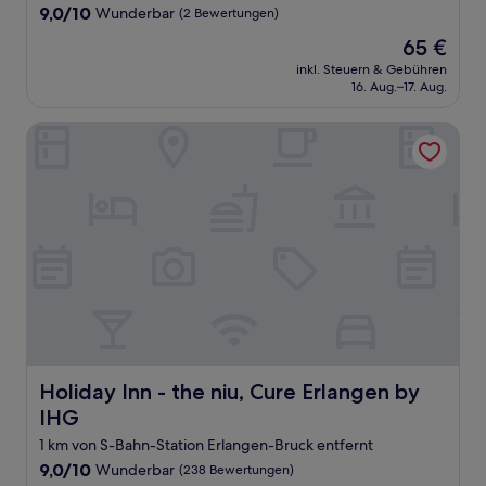
9.0
9,0/10
Wunderbar
(2 Bewertungen)
von
Der
65 €
10,
Preis
Wunderbar,
inkl. Steuern & Gebühren
beträgt
16. Aug.–17. Aug.
(2
65 €
Bewertungen)
Holiday Inn - the niu, Cure Erlangen by IHG
Holiday Inn - the niu, Cure Erlangen by IHG
Holiday Inn - the niu, Cure Erlangen by
IHG
1 km von S-Bahn-Station Erlangen-Bruck entfernt
9.0
9,0/10
Wunderbar
(238 Bewertungen)