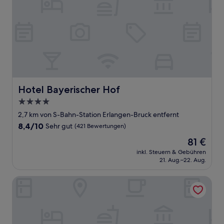
Hotel Bayerischer Hof
Hotel Bayerischer Hof
4.0-
Sterne-
2,7 km von S-Bahn-Station Erlangen-Bruck entfernt
Unterkunft
8.4
8,4/10
Sehr gut
(421 Bewertungen)
von
Der
81 €
10,
Preis
Sehr
inkl. Steuern & Gebühren
beträgt
21. Aug.–22. Aug.
gut,
81 €
(421
Bewertungen)
Hotel Smart-Inn