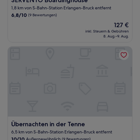
SERVENTO Boardinghouse
1,8 km von S-Bahn-Station Erlangen-Bruck entfernt
6.8
6,8/10
(9 Bewertungen)
von
Der
127 €
10,
Preis
(9
inkl. Steuern & Gebühren
beträgt
8. Aug.–9. Aug.
Bewertungen)
127 €
Übernachten in der Tenne
Übernachten in der Tenne
Übernachten in der Tenne
6,5 km von S-Bahn-Station Erlangen-Bruck entfernt
10.0
10/10
Außergewöhnlich
(9 Bewertungen)