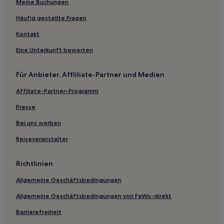
Haustierfreundliche in Erlangen
Meine Buchungen
Familien in Erlangen
Häufig gestellte Fragen
Haustierfreundliche in Ansbach
Kontakt
Haustierfreundliche in Volkach
Eine Unterkunft bewerten
Hotels mit inbegriffenem Frühstück in Volkach
Für Anbieter, Affliliate-Partner und Medien
Familien in Volkach
Affiliate-Partner-Programm
Business in Volkach
Hotels mit Parkplatz in Volkach
Presse
Hotels mit Küchenzeile in Volkach
Bei uns werben
Familien in Fürth
Reiseveranstalter
Haustierfreundliche in Fürth
Richtlinien
Hotels mit inbegriffenem Frühstück in Bamberg
Allgemeine Geschäftsbedingungen
Familien in Bamberg
Allgemeine Geschäftsbedingungen von FeWo-direkt
Business in Südstadt
Familien in Südstadt
Barrierefreiheit