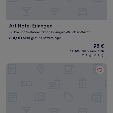
Art Hotel Erlangen
Art Hotel Erlangen
1,8 km von S-Bahn-Station Erlangen-Bruck entfernt
8.4
8,4/10
Sehr gut
(43 Bewertungen)
von
Der
98 €
10,
Preis
Sehr
inkl. Steuern & Gebühren
beträgt
12. Aug.–13. Aug.
gut,
98 €
(43
Bewertungen)
Hotel Grille