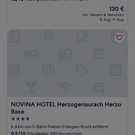
von
Der
130 €
10,
Preis
Außergewöhnlich,
inkl. Steuern & Gebühren
beträgt
8. Aug.–9. Aug.
(9
130 €
Bewertungen)
NOVINA HOTEL Herzogenaurach Herzo Base
NOVINA HOTEL Herzogenaurach Herzo Base
NOVINA HOTEL Herzogenaurach Herzo
Base
4.0-
Sterne-
6,4 km von S-Bahn-Station Erlangen-Bruck entfernt
Unterkunft
9.2
9,2/10
Wunderbar
(883 Bewertungen)