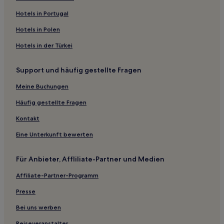
Hotels mit Wellnessbereich in Ostseebad Boltenhagen
Hotels in Portugal
Familien in Ostseebad Boltenhagen
Hotels in Polen
Haustierfreundliche in Altstadt Wismar
Hotels in der Türkei
Hotels mit Parkplatz in Wendorf
Hotels mit Küchenzeile in Landkreis Rostock
Support und häufig gestellte Fragen
Haustierfreundliche in Landkreis Rostock
Meine Buchungen
Familien in Landkreis Rostock
Häufig gestellte Fragen
Hotels mit Parkplatz in Zierow
Kontakt
Haustierfreundliche in Zierow
Eine Unterkunft bewerten
Hotels mit Pool in Plau am See
Haustierfreundliche in Plau am See
Für Anbieter, Affliliate-Partner und Medien
Hotels mit inbegriffenem Frühstück in Plau am See
Affiliate-Partner-Programm
Familien in Plau am See
Presse
Haustierfreundliche in Insel Poel
Bei uns werben
Familien in Güstrow
Reiseveranstalter