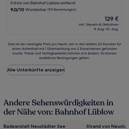
9,4 km von Bahnhof Lüblow entfernt
9.0
9,0/10
Wunderbar
(93 Bewertungen)
von
Der
129 €
10,
Preis
Wunderbar,
inkl. Steuern & Gebühren
beträgt
9. Aug.–10. Aug.
(93
129 €
Bewertungen)
Dies
Dies ist der niedrigste Preis pro Nacht, der in den letzten 24 Stunden für
einen Aufenthalt mit 1 Übernachtung von 2 Erwachsenen gefunden
ist
wurde. Preise und Verfügbarkeiten können sich ändern. Es können
der
zusätzliche Bedingungen gelten.
niedrigste
Preis
Alle Unterkünfte anzeigen
pro
Nacht,
der
in
den
letzten
Andere Sehenswürdigkeiten in
24 Stunden
für
der Nähe von: Bahnhof Lüblow
einen
Aufenthalt
mit
Badeanstalt Neustädter See
Strand von Neusta
1 Übernachtung