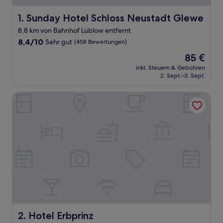
Sunday Hotel Schloss Neustadt Glewe
1. Sunday Hotel Schloss Neustadt Glewe
8,8 km von Bahnhof Lüblow entfernt
8.4
8,4/10
Sehr gut
(458 Bewertungen)
von
Der
85 €
10,
Preis
Sehr
inkl. Steuern & Gebühren
beträgt
2. Sept.–3. Sept.
gut,
85 €
(458
Bewertungen)
Hotel Erbprinz
Hotel Erbprinz
2. Hotel Erbprinz