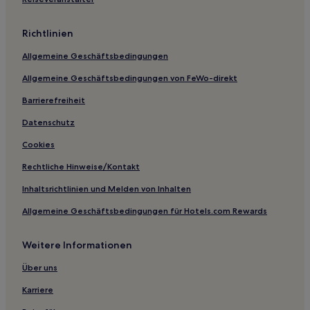
Haustierfreundliche in Güstrow
Hotels mit Küchenzeile in Sembzin
Richtlinien
Hotels mit Parkplatz in Sembzin
Allgemeine Geschäftsbedingungen
Familien in Boltenhagen
Allgemeine Geschäftsbedingungen von FeWo-direkt
Hotels mit Pool in Boltenhagen
Barrierefreiheit
Haustierfreundliche in Boltenhagen
Datenschutz
Hotels mit Parkplatz in Marienfelde
Cookies
Hotels mit Parkplatz in Gägelow
Rechtliche Hinweise/Kontakt
Familien in Nordwestmecklenburg
Inhaltsrichtlinien und Melden von Inhalten
Hotels mit Küchenzeile in Nordwestmecklenburg
Allgemeine Geschäftsbedingungen für Hotels.com Rewards
Hotels mit Parkplatz in Nordwestmecklenburg
Hotels nahe Zippendorfer Strand
Weitere Informationen
Mecklenburg-Vorpommern: Hotels
Über uns
Schwerin Hotels
Karriere
Grebbin Hotels