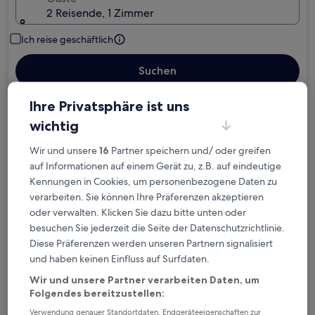
2 Reisende, 1 Zimmer
Ich reise geschäftlich
Suchen
Ihre Privatsphäre ist uns
Kostenlose Stornierung bei
wichtig
Planänderungen
Wir und unsere
16
Partner speichern und/ oder greifen
auf Informationen auf einem Gerät zu, z.B. auf eindeutige
Verdiene Prämien für jede
Kennungen in Cookies, um personenbezogene Daten zu
wahrgenommene Übernachtung
verarbeiten. Sie können Ihre Präferenzen akzeptieren
oder verwalten. Klicken Sie dazu bitte unten oder
besuchen Sie jederzeit die Seite der Datenschutzrichtlinie.
Mehr sparen mit Preisen für Mitglieder
Diese Präferenzen werden unseren Partnern signalisiert
und haben keinen Einfluss auf Surfdaten.
Wir und unsere Partner verarbeiten Daten, um
Überprüfe die Preise für diese Daten
Folgendes bereitzustellen:
Verwendung genauer Standortdaten. Endgeräteeigenschaften zur