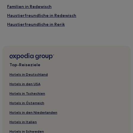
Familien in Redewisch
Haustierfreundliche in Redewisch
Haustierfreundliche in Rerik
Hotels mit Küchenzeile in Mecklenburg-Vorpommern
Familien in Mecklenburg-Vorpommern
Hotels mit Parkplatz in Mecklenburg-Vorpommern
Strand in Mecklenburg-Vorpommern
Top-Reiseziele
Hotels mit Pool in Mecklenburg-Vorpommern
Hotels in Deutschland
Business in Mecklenburg-Vorpommern
Hotels in den USA
Hotels mit inbegriffenem Frühstück in Mecklenburg-
Vorpommern
Hotels in Tschechien
Haustierfreundliche in Dobbin-Linstow
Hotels in Österreich
Hotels mit Parkplatz in Nossentiner Hütte
Hotels in den Niederlanden
Familien in Wismar
Hotels in Italien
Hotels mit Parkplatz in Alt Schwerin
Hotels in Schweden