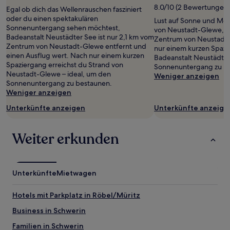
von
8.0/10 (2 Bewertungen)
Egal ob dich das Wellenrauschen fasziniert
2 Erwachsenen
oder du einen spektakulären
Lust auf Sonne und Me
gefunden
Sonnenuntergang sehen möchtest,
von Neustadt-Glewe, n
wurde.
Badeanstalt Neustädter See ist nur 2,1 km vom
Zentrum von Neustadt-
Preise
Zentrum von Neustadt-Glewe entfernt und
nur einem kurzen Spazi
und
einen Ausflug wert. Nach nur einem kurzen
Badeanstalt Neustädter
Verfügbarkeiten
Spaziergang erreichst du Strand von
Sonnenuntergang zu b
können
Neustadt-Glewe – ideal, um den
Weniger anzeigen
sich
Sonnenuntergang zu bestaunen.
ändern.
Weniger anzeigen
Es
können
Unterkünfte anzeigen
Unterkünfte anzeige
zusätzliche
Bedingungen
Weiter erkunden
gelten.
Unterkünfte
Mietwagen
Hotels mit Parkplatz in Röbel/Müritz
Business in Schwerin
Familien in Schwerin