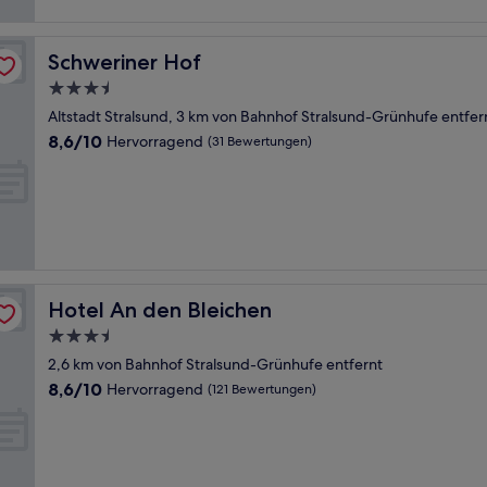
Schweriner Hof
Schweriner Hof
3.5-
Sterne-
Altstadt Stralsund, 3 km von Bahnhof Stralsund-Grünhufe entfer
Unterkunft
8.6
8,6/10
Hervorragend
(31 Bewertungen)
von
10,
Hervorragend,
(31
Bewertungen)
Hotel An den Bleichen
Hotel An den Bleichen
3.5-
Sterne-
2,6 km von Bahnhof Stralsund-Grünhufe entfernt
Unterkunft
8.6
8,6/10
Hervorragend
(121 Bewertungen)
von
10,
Hervorragend,
(121
Bewertungen)