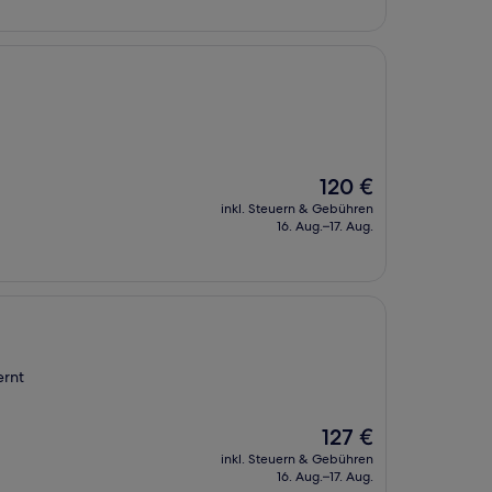
Der
120 €
Preis
inkl. Steuern & Gebühren
beträgt
16. Aug.–17. Aug.
120 €
ernt
Der
127 €
Preis
inkl. Steuern & Gebühren
beträgt
16. Aug.–17. Aug.