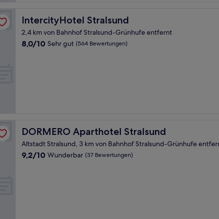
IntercityHotel Stralsund
IntercityHotel Stralsund
2,4 km von Bahnhof Stralsund-Grünhufe entfernt
8.0
8,0/10
Sehr gut
(564 Bewertungen)
von
10,
Sehr
gut,
(564
Bewertungen)
DORMERO Aparthotel Stralsund
DORMERO Aparthotel Stralsund
Altstadt Stralsund, 3 km von Bahnhof Stralsund-Grünhufe entfer
9.2
9,2/10
Wunderbar
(37 Bewertungen)
von
10,
Wunderbar,
(37
Bewertungen)