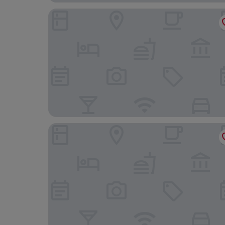
IntercityHotel Stralsund
DORMERO Aparthotel Stralsund