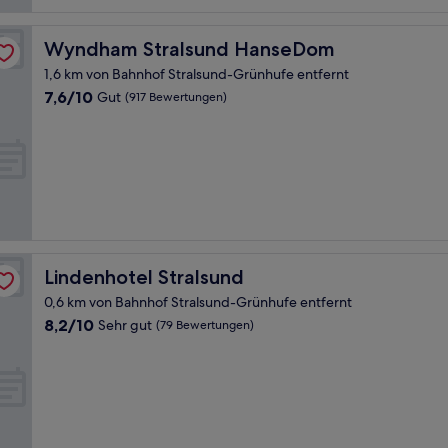
Wyndham Stralsund HanseDom
Wyndham Stralsund HanseDom
1,6 km von Bahnhof Stralsund-Grünhufe entfernt
7.6
7,6/10
Gut
(917 Bewertungen)
von
10,
Gut,
(917
Bewertungen)
Lindenhotel Stralsund
Lindenhotel Stralsund
0,6 km von Bahnhof Stralsund-Grünhufe entfernt
8.2
8,2/10
Sehr gut
(79 Bewertungen)
von
10,
Sehr
gut,
(79
Bewertungen)