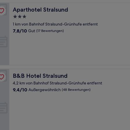
Aparthotel Stralsund
Aparthotel Stralsund
3.0-
Sterne-
1 km von Bahnhof Stralsund-Grünhufe entfernt
Unterkunft
7.8
7,8/10
Gut
(17 Bewertungen)
von
10,
Gut,
(17
Bewertungen)
B&B Hotel Stralsund
B&B Hotel Stralsund
4,2 km von Bahnhof Stralsund-Grünhufe entfernt
9.4
9,4/10
Außergewöhnlich
(48 Bewertungen)
von
10,
Außergewöhnlich,
(48
Bewertungen)