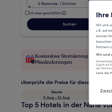
2 Reisende, 1 Zimmer
Ihre
Ich reise geschäftlich
Suchen
Wir und u
z.B. auf 
können Ihr
besuchen S
Partnern s
Wir und 
Kostenlose Stornierung bei
Planänderungen
Verwendung g
Zugriff auf 
der Perform
Liste der 
Überprüfe die Preise für diese Daten
Zwec
Heute
9. Aug. - 10. Aug.
Top 5 Hotels in der Nähe v