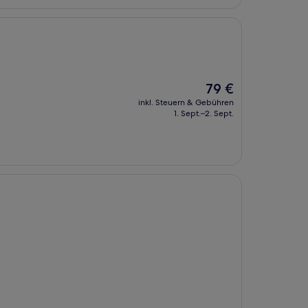
Der
79 €
Preis
inkl. Steuern & Gebühren
beträgt
1. Sept.–2. Sept.
79 €