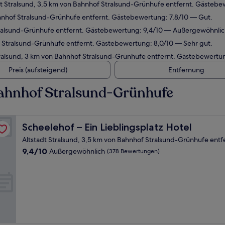
dt Stralsund, 3,5 km von Bahnhof Stralsund-Grünhufe entfernt. Gästeb
hnhof Stralsund-Grünhufe entfernt. Gästebewertung: 7,8/10 — Gut.
tralsund-Grünhufe entfernt. Gästebewertung: 9,4/10 — Außergewöhnlic
 Stralsund-Grünhufe entfernt. Gästebewertung: 8,0/10 — Sehr gut.
Stralsund, 3 km von Bahnhof Stralsund-Grünhufe entfernt. Gästebewert
Preis (aufsteigend)
Entfernung
ahnhof Stralsund-Grünhufe
Scheelehof – Ein Lieblingsplatz Hotel
Scheelehof – Ein Lieblingsplatz Hotel
Altstadt Stralsund, 3,5 km von Bahnhof Stralsund-Grünhufe entf
9.4
9,4/10
Außergewöhnlich
(378 Bewertungen)
von
10,
Außergewöhnlich,
(378
Bewertungen)