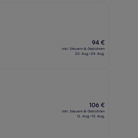
Der
94 €
Preis
inkl. Steuern & Gebühren
beträgt
23. Aug.–24. Aug.
94 €
Der
106 €
Preis
inkl. Steuern & Gebühren
beträgt
12. Aug.–13. Aug.
106 €