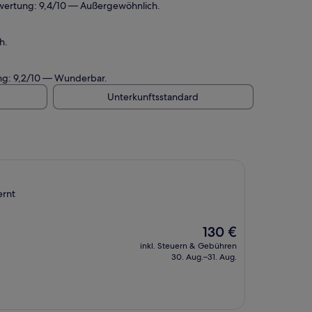
ewertung: 9,4/10 — Außergewöhnlich.
h.
ung: 9,2/10 — Wunderbar.
Unterkunftsstandard
ernt
Der
130 €
Preis
inkl. Steuern & Gebühren
beträgt
30. Aug.–31. Aug.
130 €