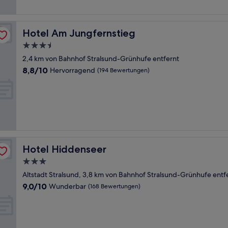
Hotel Am Jungfernstieg
Hotel Am Jungfernstieg
3.5-
Sterne-
2,4 km von Bahnhof Stralsund-Grünhufe entfernt
Unterkunft
8.8
8,8/10
Hervorragend
(194 Bewertungen)
von
10,
Hervorragend,
(194
Bewertungen)
Hotel Hiddenseer
Hotel Hiddenseer
3.0-
Sterne-
Altstadt Stralsund, 3,8 km von Bahnhof Stralsund-Grünhufe entf
Unterkunft
9.0
9,0/10
Wunderbar
(168 Bewertungen)
von
10,
Wunderbar,
(168