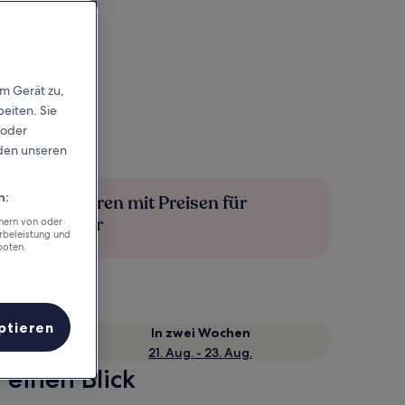
em Gerät zu,
eiten. Sie
 oder
rden unseren
n:
Mehr sparen mit Preisen für
Mitglieder
chern von oder
rbeleistung und
boten.
ptieren
e
In zwei Wochen
21. Aug. - 23. Aug.
 einen Blick