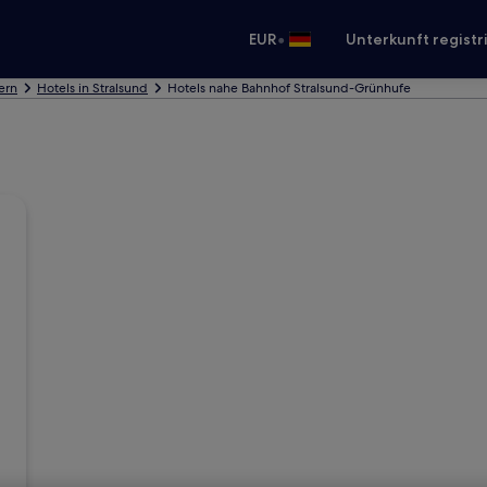
•
EUR
Unterkunft registr
ern
Hotels in Stralsund
Hotels nahe Bahnhof Stralsund-Grünhufe