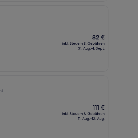
Der
82 €
Preis
inkl. Steuern & Gebühren
beträgt
31. Aug.–1. Sept.
82 €
nt
Der
111 €
Preis
inkl. Steuern & Gebühren
beträgt
11. Aug.–12. Aug.
111 €