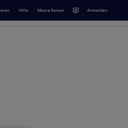
ieren
Hilfe
Meine Reisen
Anmelden