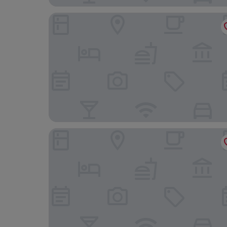
Wyndham Stralsund HanseDom
Lindenhotel Stralsund