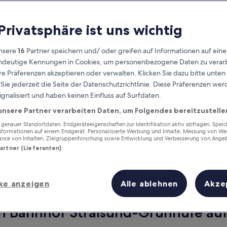
 Privatsphäre ist uns wichtig
nsere
16
Partner speichern und/ oder greifen auf Informationen auf ein
eindeutige Kennungen in Cookies, um personenbezogene Daten zu verarb
e Präferenzen akzeptieren oder verwalten. Klicken Sie dazu bitte unten
ie jederzeit die Seite der Datenschutzrichtlinie. Diese Präferenzen we
ignalisiert und haben keinen Einfluss auf Surfdaten.
unsere Partner verarbeiten Daten, um Folgendes bereitzustelle
Verdiene Prämien für jede
wahrgenommene Übernachtung
enauer Standortdaten. Endgeräteeigenschaften zur Identifikation aktiv abfragen. Spei
Informationen auf einem Endgerät. Personalisierte Werbung und Inhalte, Messung von We
ance von Inhalten, Zielgruppenforschung sowie Entwicklung und Verbesserung von Ange
Partner (Lieferanten)
ke anzeigen
Alle ablehnen
Akze
Morgen
Nächstes Wochenend
10. Aug. - 11. Aug.
14. Aug. - 16. Aug.
on Bahnhof Stralsund-Grünhufe auf