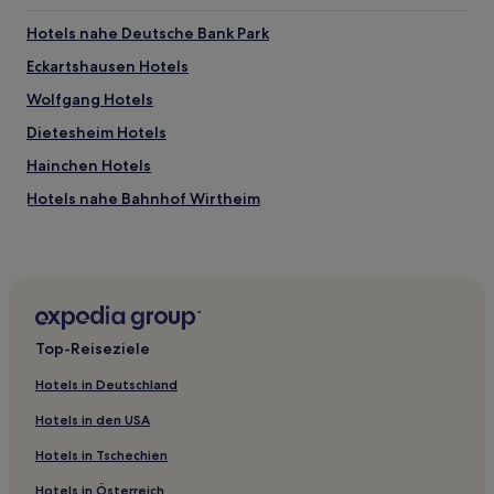
Hotels nahe Deutsche Bank Park
Eckartshausen Hotels
Wolfgang Hotels
Dietesheim Hotels
Hainchen Hotels
Hotels nahe Bahnhof Wirtheim
Steinheim Hotels
Hotels nahe Bushaltestelle Froschhausen Am Reitpfad
Seligenstadt
Hotels nahe Frankfurt Eissporthalle
Top-Reiseziele
Hainstadt Hotels
Kaichen Hotels
Hotels in Deutschland
Büdesheim Hotels
Hotels in den USA
Hotels nahe Bahnhof Hainburg Hainstadt
Hotels in Tschechien
Kilianstädten Hotels
Hotels in Österreich