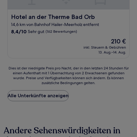
Hotel an der Therme Bad Orb
Hotel an der Therme Bad Orb
14,6 km von Bahnhof Hailer-Meerholz entfernt
8.4
8,4/10
Sehr gut
(162 Bewertungen)
von
Der
210 €
10,
Preis
Sehr
inkl. Steuern & Gebühren
beträgt
13. Aug.–14. Aug.
gut,
210 €
(162
Bewertungen)
Dies
Dies ist der niedrigste Preis pro Nacht, der in den letzten 24 Stunden für
einen Aufenthalt mit 1 Übernachtung von 2 Erwachsenen gefunden
ist
wurde. Preise und Verfügbarkeiten können sich ändern. Es können
der
zusätzliche Bedingungen gelten.
niedrigste
Preis
Alle Unterkünfte anzeigen
pro
Nacht,
der
in
den
letzten
Andere Sehenswürdigkeiten in
24 Stunden
für