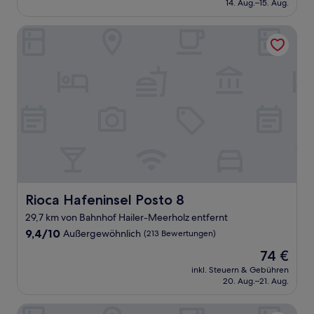
beträgt
14. Aug.–15. Aug.
(24
110 €
Bewertungen)
Rioca Hafeninsel Posto 8
Rioca Hafeninsel Posto 8
Rioca Hafeninsel Posto 8
29,7 km von Bahnhof Hailer-Meerholz entfernt
9.4
9,4/10
Außergewöhnlich
(213 Bewertungen)
von
Der
74 €
10,
Preis
Außergewöhnlich,
inkl. Steuern & Gebühren
beträgt
20. Aug.–21. Aug.
(213
74 €
Bewertungen)
Hotel Amadeus Frankfurt