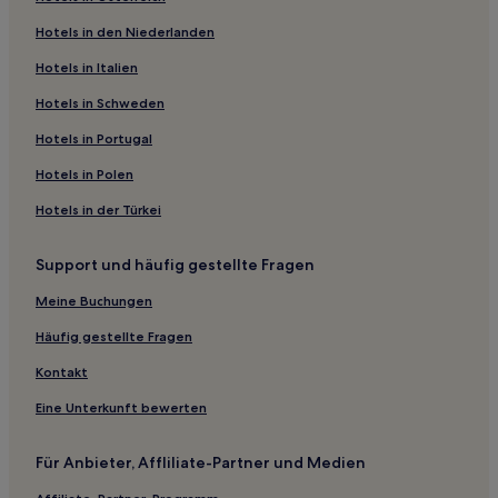
Hotels nahe Hanau Hauptbahnhof
Hotels in den Niederlanden
Gelnhausen Hotels
Hotels in Italien
Butterstadt Hotels
Hotels in Schweden
Waldsiedlung Hotels
Hotels in Portugal
Hotels nahe Bahnhof Nidderau-Windecken
Hotels in Polen
Frankfurt Hotels
Hotels in der Türkei
Heldenbergen Hotels
Rüdigheim Hotels
Support und häufig gestellte Fragen
Hanau Hotels
Meine Buchungen
Bahnhof Hotels
Häufig gestellte Fragen
Maintal-Hochstadt Hotels
Kontakt
Main-Kinzig-Kreis: Hotels
Eine Unterkunft bewerten
Hotels nahe Frankfurt Intl.
Hotels nahe Bahnhof Schöneck-Kilianstädten
Für Anbieter, Affliliate-Partner und Medien
Offenbach am Main Hotels