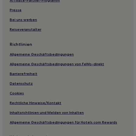
Affiliate-Partner-Programm
Ferienwohnungen in Goethestraße
Presse
Ferienwohnungen in Grüneburgpark
Bei uns werben
Aparthotels in Grüneburgpark
Reiseveranstalter
Aparthotels in Frankfurt
Hotels mit inbegriffenem Frühstück in Frankfurt
Richtlinien
Familien in Frankfurt
Allgemeine Geschäftsbedingungen
Haustierfreundliche in Frankfurt
Allgemeine Geschäftsbedingungen von FeWo-direkt
Business nahe Große Bockenheimer Straße
Barrierefreiheit
Lgbtqia-Freundliche nahe Große Bockenheimer Straße
Datenschutz
Familien nahe Große Bockenheimer Straße
Cookies
Hotels mit Wellnessbereich nahe Große Bockenheimer
Straße
Rechtliche Hinweise/Kontakt
Boutique- nahe Große Bockenheimer Straße
Inhaltsrichtlinien und Melden von Inhalten
Hotels mit Parkplatz in Rosbach vor der Höhe
Allgemeine Geschäftsbedingungen für Hotels.com Rewards
Hotels mit Parkplatz in Friedrichsdorf