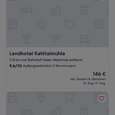
Landhotel Kahltalmühle
Landhotel Kahltalmühle
11,8 km von Bahnhof Hailer-Meerholz entfernt
9.6
9,6/10
Außergewöhnlich
(7 Bewertungen)
von
Der
146 €
10,
Preis
Außergewöhnlich,
inkl. Steuern & Gebühren
beträgt
16. Aug.–17. Aug.
(7
146 €
Bewertungen)
Campanile Frankfurt Offenbach