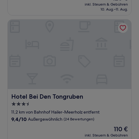
Preis
Außergewöhnlich,
inkl. Steuern & Gebühren
beträgt
10. Aug.–11. Aug.
(47
120 €
Bewertungen)
Hotel Bei Den Tongruben
Hotel Bei Den Tongruben
Hotel Bei Den Tongruben
3.5-
Sterne-
11,2 km von Bahnhof Hailer-Meerholz entfernt
Unterkunft
9.4
9,4/10
Außergewöhnlich
(24 Bewertungen)
von
Der
110 €
10,
Preis
Außergewöhnlich,
inkl. Steuern & Gebühren