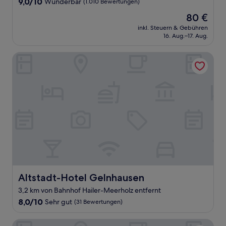
9.0
9,0/10
Wunderbar
(1.010 Bewertungen)
von
Der
80 €
10,
Preis
Wunderbar,
inkl. Steuern & Gebühren
beträgt
16. Aug.–17. Aug.
(1.010
80 €
Bewertungen)
Altstadt-Hotel Gelnhausen
Altstadt-Hotel Gelnhausen
Altstadt-Hotel Gelnhausen
3,2 km von Bahnhof Hailer-Meerholz entfernt
8.0
8,0/10
Sehr gut
(31 Bewertungen)
von
10,
INNSiDE by Meliá Frankfurt Ostend