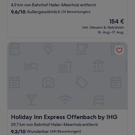
4,9 km von Bahnhof Hailer-Meerholz entfernt
9.6
9,6/10
Außergewöhnlich
(14 Bewertungen)
von
Der
154 €
10,
Preis
Außergewöhnlich,
inkl. Steuern & Gebühren
beträgt
16. Aug.–17. Aug.
(14
154 €
Bewertungen)
Holiday Inn Express Offenbach by IHG
Holiday Inn Express Offenbach by IHG
Holiday Inn Express Offenbach by IHG
29,7 km von Bahnhof Hailer-Meerholz entfernt
9.2
9,2/10
Wunderbar
(441 Bewertungen)