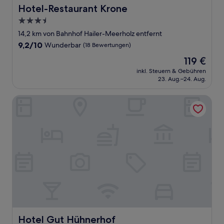
Hotel-Restaurant Krone
Hotel-Restaurant Krone
3.5-
Sterne-
14,2 km von Bahnhof Hailer-Meerholz entfernt
Unterkunft
9.2
9,2/10
Wunderbar
(18 Bewertungen)
von
Der
119 €
10,
Preis
Wunderbar,
inkl. Steuern & Gebühren
beträgt
23. Aug.–24. Aug.
(18
119 €
Bewertungen)
Hotel Gut Hühnerhof
Hotel Gut Hühnerhof
Hotel Gut Hühnerhof