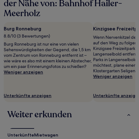
der Nähe von: Bahnhof Hailer-
einen
Aufenthalt
Meerholz
mit
1 Übernachtung
von
Burg Ronneburg
Kinzigsee Freizeitp
2 Erwachsenen
8.8/10 (3 Bewertungen)
gefunden
Wenn Nervenkitzel dein
wurde.
auf den Weg zu folgend
Burg Ronneburg ist nur eine von vielen
Preise
Kinzigsee Freizeitpark, 
Sehenswürdigkeiten der Gegend, die 1,5 km
und
Langenselbold entfernt
vom Zentrum von Ronneburg entfernt ist –
Verfügbarkeiten
Parks in Langenselbold 
wie wäre es also mit einem kleinen Abstecher,
können
möchtest, plane einen A
um ein paar Erinnerungsfotos zu schießen?
sich
Klostergarten Seligenst
Weniger anzeigen
ändern.
Weniger anzeigen
Es
können
zusätzliche
Unterkünfte anzeigen
Unterkünfte anzeige
Bedingungen
gelten.
Weiter erkunden
Unterkünfte
Mietwagen