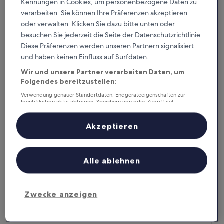
Kennungen in Cookies, um personenbezogene Daten zu
verarbeiten. Sie können Ihre Präferenzen akzeptieren
Scandic Frankfurt Hafenpark
Scandic Frankfurt Hafenpark
oder verwalten. Klicken Sie dazu bitte unten oder
32,9 km von Bahnhof Hailer-Meerholz entfernt
besuchen Sie jederzeit die Seite der Datenschutzrichtlinie.
9.2
9,2/10
Wunderbar
(1.145 Bewertungen)
Diese Präferenzen werden unseren Partnern signalisiert
von
Der
85 €
und haben keinen Einfluss auf Surfdaten.
10,
Preis
Wunderbar,
inkl. Steuern & Gebühren
Wir und unsere Partner verarbeiten Daten, um
beträgt
23. Aug.–24. Aug.
(1.145
Folgendes bereitzustellen:
85 €
Bewertungen)
East Five Hotel Frankfurt Offenbach
Verwendung genauer Standortdaten. Endgeräteeigenschaften zur
Identifikation aktiv abfragen. Speichern von oder Zugriff auf
Informationen auf einem Endgerät. Personalisierte Werbung und
Inhalte, Messung von Werbeleistung und der Performance von Inhalten,
Zielgruppenforschung sowie Entwicklung und Verbesserung von
Akzeptieren
Angeboten.
Liste der Partner (Lieferanten)
Alle ablehnen
Zwecke anzeigen
East Five Hotel Frankfurt Offenbach
East Five Hotel Frankfurt Offenbach