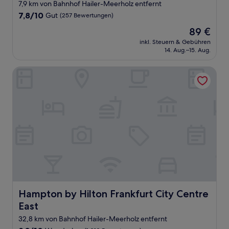
Sterne-
7,9 km von Bahnhof Hailer-Meerholz entfernt
Unterkunft
7.8
7,8/10
Gut
(257 Bewertungen)
von
Der
89 €
10,
Preis
Gut,
inkl. Steuern & Gebühren
beträgt
14. Aug.–15. Aug.
(257
89 €
Bewertungen)
Hampton by Hilton Frankfurt City Centre East
Hampton by Hilton Frankfurt City Centre East
Hampton by Hilton Frankfurt City Centre
East
32,8 km von Bahnhof Hailer-Meerholz entfernt