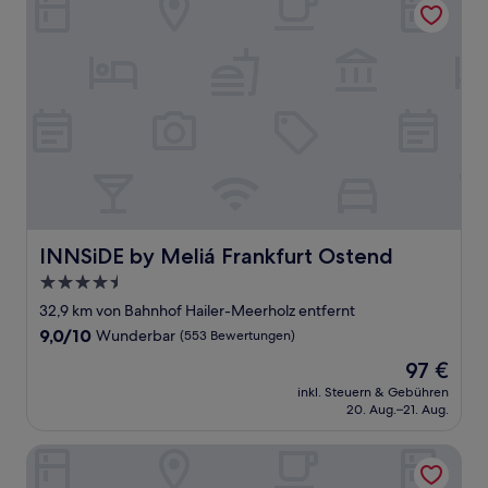
Sehr
gut,
(31
Bewertungen)
INNSiDE by Meliá Frankfurt Ostend
INNSiDE by Meliá Frankfurt Ostend
4.5-
Sterne-
32,9 km von Bahnhof Hailer-Meerholz entfernt
Unterkunft
9.0
9,0/10
Wunderbar
(553 Bewertungen)
von
Der
97 €
10,
Preis
Wunderbar,
inkl. Steuern & Gebühren
beträgt
20. Aug.–21. Aug.
(553
97 €
Bewertungen)
a&o Frankfurt Ostend