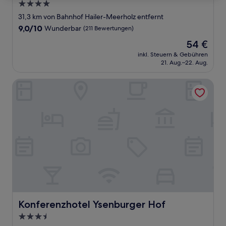
4.0-
Sterne-
31,3 km von Bahnhof Hailer-Meerholz entfernt
Unterkunft
9.0
9,0/10
Wunderbar
(211 Bewertungen)
von
Der
54 €
10,
Preis
Wunderbar,
inkl. Steuern & Gebühren
beträgt
21. Aug.–22. Aug.
(211
54 €
Bewertungen)
Konferenzhotel Ysenburger Hof
Konferenzhotel Ysenburger Hof
Konferenzhotel Ysenburger Hof
3.5-