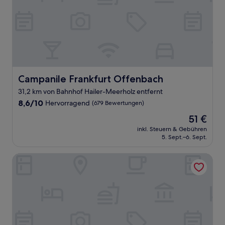
Campanile Frankfurt Offenbach
Campanile Frankfurt Offenbach
31,2 km von Bahnhof Hailer-Meerholz entfernt
8.6
8,6/10
Hervorragend
(679 Bewertungen)
von
Der
51 €
10,
Preis
Hervorragend,
inkl. Steuern & Gebühren
beträgt
5. Sept.–6. Sept.
(679
51 €
Bewertungen)
Leonardo Hotel Offenbach Frankfurt