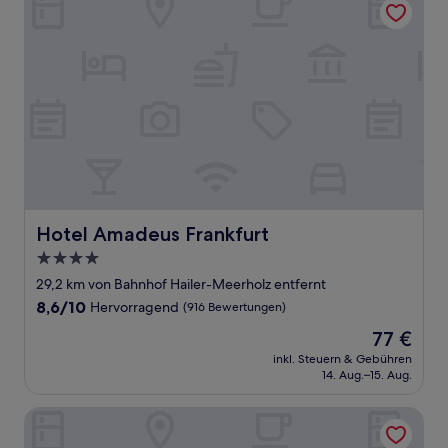
Hotel Amadeus Frankfurt
Hotel Amadeus Frankfurt
4.0-
Sterne-
29,2 km von Bahnhof Hailer-Meerholz entfernt
Unterkunft
8.6
8,6/10
Hervorragend
(916 Bewertungen)
von
Der
77 €
10,
Preis
Hervorragend,
inkl. Steuern & Gebühren
beträgt
14. Aug.–15. Aug.
(916
77 €
Bewertungen)
Landhotel Kahltalmühle