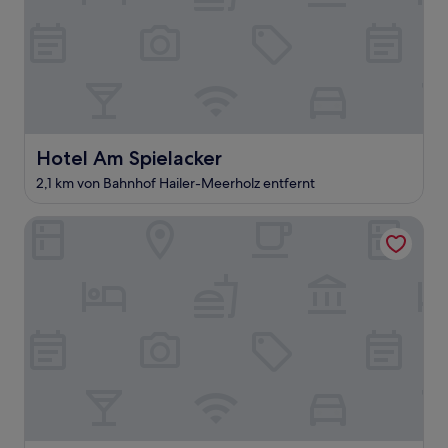
Hotel Am Spielacker
Hotel Am Spielacker
2,1 km von Bahnhof Hailer-Meerholz entfernt
Hotel-Restaurant Krone