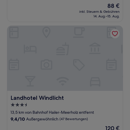
von
Der
88 €
10,
Preis
Wunderbar,
inkl. Steuern & Gebühren
beträgt
14. Aug.–15. Aug.
(441
88 €
Bewertungen)
Landhotel Windlicht
Landhotel Windlicht
Landhotel Windlicht
3.5-
Sterne-
13,5 km von Bahnhof Hailer-Meerholz entfernt
Unterkunft
9.4
9,4/10
Außergewöhnlich
(47 Bewertungen)
von
Der
120 €
10,