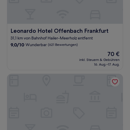
Leonardo Hotel Offenbach Frankfurt
Leonardo Hotel Offenbach Frankfurt
31,1 km von Bahnhof Hailer-Meerholz entfernt
9.0
9,0/10
Wunderbar
(621 Bewertungen)
von
Der
70 €
10,
Preis
Wunderbar,
inkl. Steuern & Gebühren
beträgt
16. Aug.–17. Aug.
(621
70 €
Bewertungen)
Hotel an der Therme Bad Orb