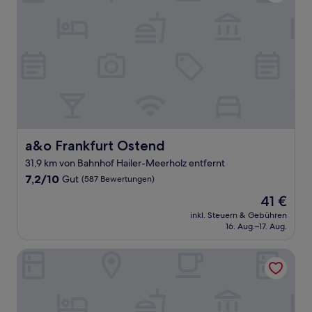
a&o Frankfurt Ostend
a&o Frankfurt Ostend
31,9 km von Bahnhof Hailer-Meerholz entfernt
7.2
7,2/10
Gut
(587 Bewertungen)
von
Der
41 €
10,
Preis
Gut,
inkl. Steuern & Gebühren
beträgt
16. Aug.–17. Aug.
(587
41 €
Bewertungen)
Hotel Am Spielacker