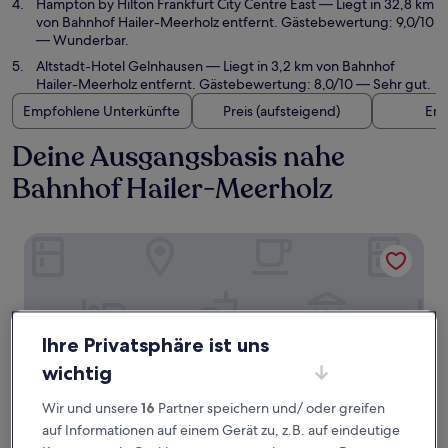
Hampton by Hilton Frankfurt City Centre East
— Liegt in 32,8 km
von Bahnhof Hailer-Meerholz entfernt. Gästebewertung: 9,0/10
— Wunderbar.
Altstadt-Hotel Gelnhausen
— Liegt in 3,2 km von Bahnhof
Hailer-Meerholz entfernt. Gästebewertung: 8,0/10 — Sehr gut.
Empfohlene Unterkünfte
Preis (aufsteigend)
Ent
Deine Ausgangsbasis nahe
Bahnhof Hailer-Meerholz
Scandic Frankfurt Hafenpark
Ihre Privatsphäre ist uns
wichtig
Wir und unsere
16
Partner speichern und/ oder greifen
auf Informationen auf einem Gerät zu, z.B. auf eindeutige