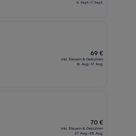
beträgt
6. Sept.–7. Sept.
107 €
Der
69 €
Preis
inkl. Steuern & Gebühren
beträgt
16. Aug.–17. Aug.
69 €
Der
70 €
Preis
inkl. Steuern & Gebühren
beträgt
27. Aug.–28. Aug.