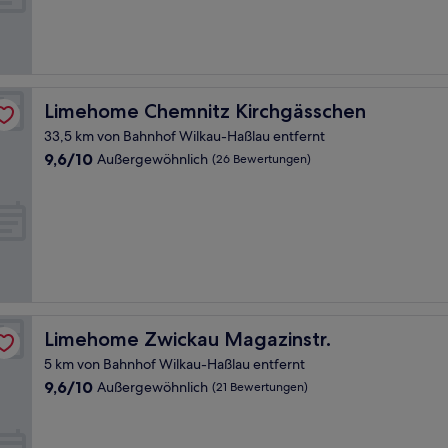
Hervorragend,
(54
Bewertungen)
Limehome Chemnitz Kirchgässchen
Limehome Chemnitz Kirchgässchen
33,5 km von Bahnhof Wilkau-Haßlau entfernt
9.6
9,6/10
Außergewöhnlich
(26 Bewertungen)
von
10,
Außergewöhnlich,
(26
Bewertungen)
Limehome Zwickau Magazinstr.
Limehome Zwickau Magazinstr.
5 km von Bahnhof Wilkau-Haßlau entfernt
9.6
9,6/10
Außergewöhnlich
(21 Bewertungen)
von
10,
Außergewöhnlich,