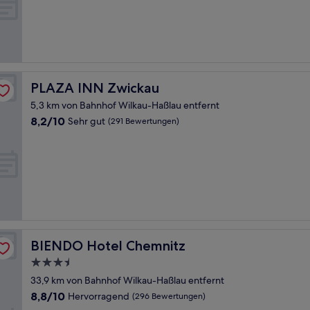
(10
Bewertungen)
PLAZA INN Zwickau
PLAZA INN Zwickau
5,3 km von Bahnhof Wilkau-Haßlau entfernt
8.2
8,2/10
Sehr gut
(291 Bewertungen)
von
10,
Sehr
gut,
(291
Bewertungen)
BIENDO Hotel Chemnitz
BIENDO Hotel Chemnitz
3.5-
Sterne-
33,9 km von Bahnhof Wilkau-Haßlau entfernt
Unterkunft
8.8
8,8/10
Hervorragend
(296 Bewertungen)
von