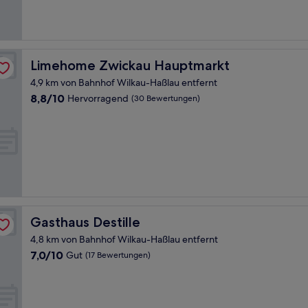
gut,
(308
Bewertungen)
Limehome Zwickau Hauptmarkt
Limehome Zwickau Hauptmarkt
4,9 km von Bahnhof Wilkau-Haßlau entfernt
8.8
8,8/10
Hervorragend
(30 Bewertungen)
von
10,
Hervorragend,
(30
Bewertungen)
Gasthaus Destille
Gasthaus Destille
4,8 km von Bahnhof Wilkau-Haßlau entfernt
7.0
7,0/10
Gut
(17 Bewertungen)
von
10,
Gut,
(17