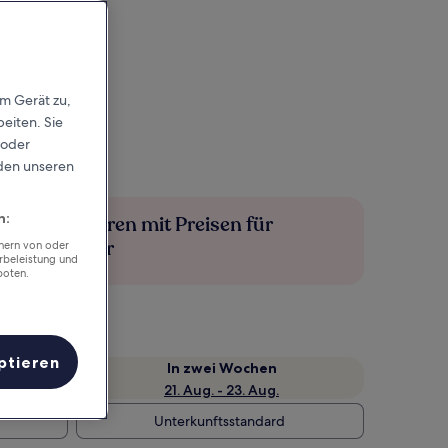
em Gerät zu,
eiten. Sie
 oder
rden unseren
n:
Mehr sparen mit Preisen für
Mitglieder
chern von oder
rbeleistung und
boten.
ptieren
e
In zwei Wochen
21. Aug. - 23. Aug.
Unterkunftsstandard