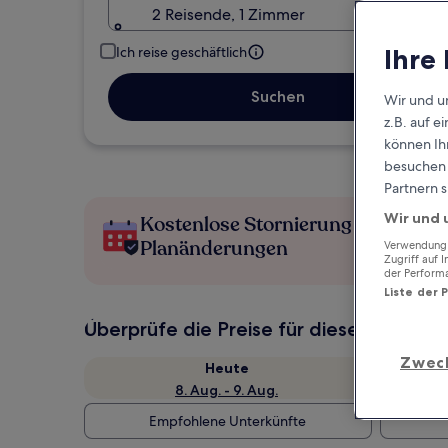
2 Reisende, 1 Zimmer
Ihre
Ich reise geschäftlich
Suchen
Wir und u
z.B. auf 
können Ihr
besuchen S
Partnern s
Wir und 
Kostenlose Stornierung bei
Planänderungen
Verwendung g
Zugriff auf 
der Perform
Liste der 
Überprüfe die Preise für diese Daten
Zwec
Heute
8. Aug. - 9. Aug.
Empfohlene Unterkünfte