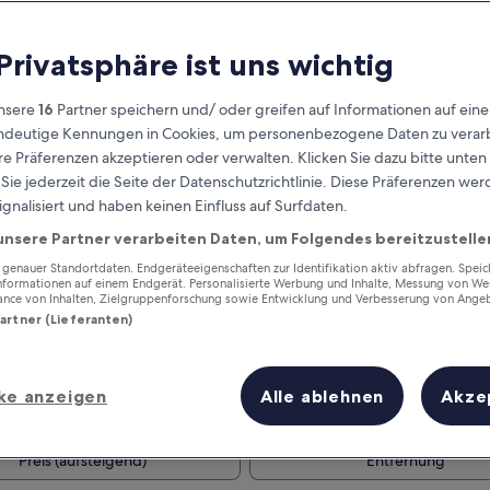
 Privatsphäre ist uns wichtig
nsere
16
Partner speichern und/ oder greifen auf Informationen auf ein
eindeutige Kennungen in Cookies, um personenbezogene Daten zu verarb
e Präferenzen akzeptieren oder verwalten. Klicken Sie dazu bitte unten
ie jederzeit die Seite der Datenschutzrichtlinie. Diese Präferenzen we
ignalisiert und haben keinen Einfluss auf Surfdaten.
unsere Partner verarbeiten Daten, um Folgendes bereitzustelle
Verdiene Prämien für jede
wahrgenommene Übernachtung
enauer Standortdaten. Endgeräteeigenschaften zur Identifikation aktiv abfragen. Spei
Informationen auf einem Endgerät. Personalisierte Werbung und Inhalte, Messung von We
ance von Inhalten, Zielgruppenforschung sowie Entwicklung und Verbesserung von Ange
Partner (Lieferanten)
ke anzeigen
Alle ablehnen
Akze
Morgen
Nächstes Wochenend
9. Aug. - 10. Aug.
14. Aug. - 16. Aug.
Preis (aufsteigend)
Entfernung