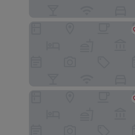
Limehome Zwickau Hauptmarkt
Gasthaus Destille