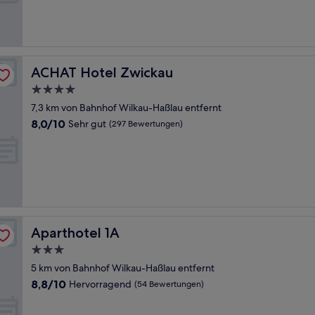
Bewertungen)
ACHAT Hotel Zwickau
ACHAT Hotel Zwickau
4.0-
Sterne-
7,3 km von Bahnhof Wilkau-Haßlau entfernt
Unterkunft
8.0
8,0/10
Sehr gut
(297 Bewertungen)
von
10,
Sehr
gut,
(297
Bewertungen)
Aparthotel 1A
Aparthotel 1A
3.0-
Sterne-
5 km von Bahnhof Wilkau-Haßlau entfernt
Unterkunft
8.8
8,8/10
Hervorragend
(54 Bewertungen)
von
10,