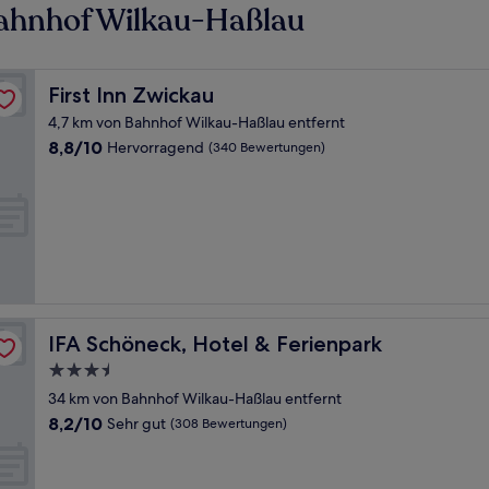
ahnhof Wilkau-Haßlau
First Inn Zwickau
First Inn Zwickau
4,7 km von Bahnhof Wilkau-Haßlau entfernt
8.8
8,8/10
Hervorragend
(340 Bewertungen)
von
10,
Hervorragend,
(340
Bewertungen)
IFA Schöneck, Hotel & Ferienpark
IFA Schöneck, Hotel & Ferienpark
3.5-
Sterne-
34 km von Bahnhof Wilkau-Haßlau entfernt
Unterkunft
8.2
8,2/10
Sehr gut
(308 Bewertungen)
von
10,
Sehr