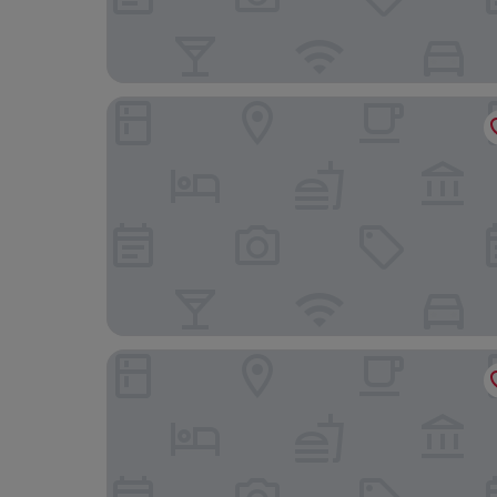
Limehome Chemnitz Kirchgässchen
Limehome Zwickau Magazinstr.