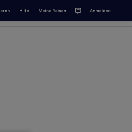
ieren
Hilfe
Meine Reisen
Anmelden