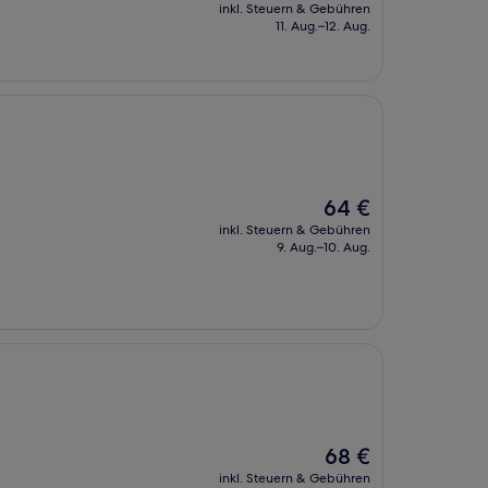
Preis
inkl. Steuern & Gebühren
beträgt
11. Aug.–12. Aug.
79 €
Der
64 €
Preis
inkl. Steuern & Gebühren
beträgt
9. Aug.–10. Aug.
64 €
Der
68 €
Preis
inkl. Steuern & Gebühren