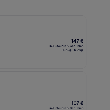
Der
147 €
Preis
inkl. Steuern & Gebühren
beträgt
14. Aug.–15. Aug.
147 €
Der
107 €
Preis
inkl. Steuern & Gebühren