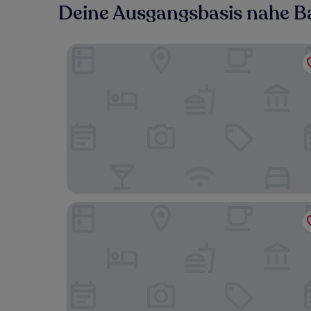
Deine Ausgangsbasis nahe B
First Inn Zwickau
IFA Schöneck, Hotel & Ferienpark