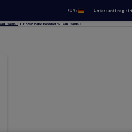
•
EUR
Unterkunft registr
lkau-Haßlau
Hotels nahe Bahnhof Wilkau-Haßlau