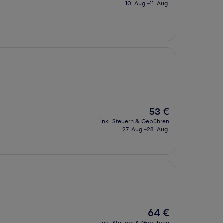
beträgt
10. Aug.–11. Aug.
68 €
Der
53 €
Preis
inkl. Steuern & Gebühren
beträgt
27. Aug.–28. Aug.
53 €
Der
64 €
Preis
inkl. Steuern & Gebühren