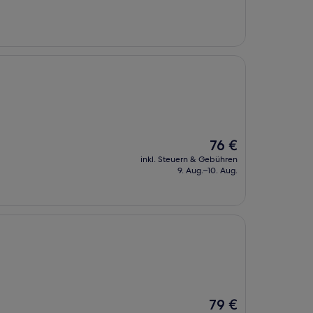
70 €
Der
76 €
Preis
inkl. Steuern & Gebühren
beträgt
9. Aug.–10. Aug.
76 €
Der
79 €