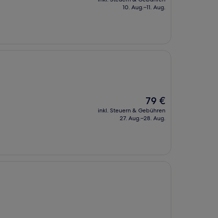
beträgt
10. Aug.–11. Aug.
64 €
Der
79 €
Preis
inkl. Steuern & Gebühren
beträgt
27. Aug.–28. Aug.
79 €