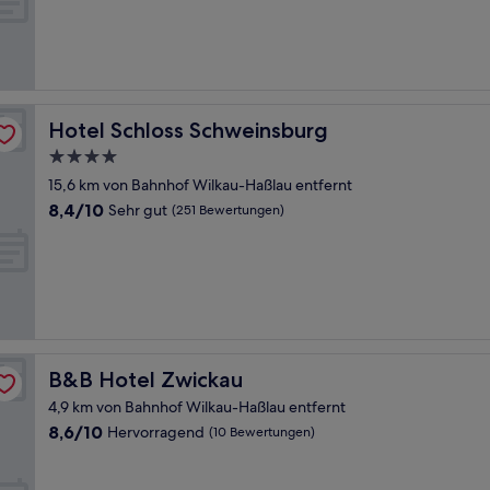
(21
Bewertungen)
Hotel Schloss Schweinsburg
Hotel Schloss Schweinsburg
4.0-
Sterne-
15,6 km von Bahnhof Wilkau-Haßlau entfernt
Unterkunft
8.4
8,4/10
Sehr gut
(251 Bewertungen)
von
10,
Sehr
gut,
(251
Bewertungen)
B&B Hotel Zwickau
B&B Hotel Zwickau
4,9 km von Bahnhof Wilkau-Haßlau entfernt
8.6
8,6/10
Hervorragend
(10 Bewertungen)
von
10,
Hervorragend,