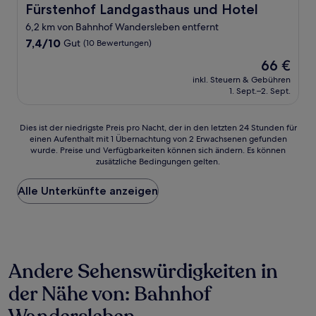
Fürstenhof Landgasthaus und Hotel
Fürstenhof Landgasthaus und Hotel
6,2 km von Bahnhof Wandersleben entfernt
7.4
7,4/10
Gut
(10 Bewertungen)
von
Der
66 €
10,
Preis
Gut,
inkl. Steuern & Gebühren
beträgt
1. Sept.–2. Sept.
(10
66 €
Bewertungen)
Dies
Dies ist der niedrigste Preis pro Nacht, der in den letzten 24 Stunden für
einen Aufenthalt mit 1 Übernachtung von 2 Erwachsenen gefunden
ist
wurde. Preise und Verfügbarkeiten können sich ändern. Es können
der
zusätzliche Bedingungen gelten.
niedrigste
Preis
Alle Unterkünfte anzeigen
pro
Nacht,
der
in
den
letzten
Andere Sehenswürdigkeiten in
24 Stunden
für
der Nähe von: Bahnhof
einen
Aufenthalt