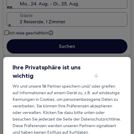
Mo., 24. Aug. - Di., 25. Aug.
Gäste
2 Reisende, 1 Zimmer
Ich reise geschäftlich
Suchen
Ihre Privatsphäre ist uns
Kostenlose Stornierung bei
wichtig
Planänderungen
Wir und unsere
16
Partner speichern und/ oder greifen
Verdiene Prämien für jede
auf Informationen auf einem Gerät zu, z.B. auf eindeutige
wahrgenommene Übernachtung
Kennungen in Cookies, um personenbezogene Daten zu
verarbeiten. Sie können Ihre Präferenzen akzeptieren
oder verwalten. Klicken Sie dazu bitte unten oder
Mehr sparen mit Preisen für Mitglieder
besuchen Sie jederzeit die Seite der Datenschutzrichtlinie.
Diese Präferenzen werden unseren Partnern signalisiert
und haben keinen Einfluss auf Surfdaten.