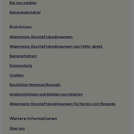
Gasthäuser in Erfurt
Bei uns werben
Hotels mit Parkplatz in Neuhaus am Rennweg
Reiseveranstalter
Haustierfreundliche in Neuhaus am Rennweg
Richtlinien
Hotels mit Parkplatz in Fahner Höhe
Allgemeine Geschäftsbedingungen
Haustierfreundliche nahe Altenstein
Allgemeine Geschäftsbedingungen von FeWo-direkt
Luxus nahe Altenstein
Familien nahe Altenstein
Barrierefreiheit
Hotels mit inbegriffenem Frühstück nahe Altenstein
Datenschutz
Hotels mit Parkplatz in Mühlhausen/Thüringen
Cookies
Familien in Oberhof
Rechtliche Hinweise/Kontakt
Haustierfreundliche in Suhl
Inhaltsrichtlinien und Melden von Inhalten
Hotels mit inbegriffenem Frühstück in Gotha
Allgemeine Geschäftsbedingungen für Hotels.com Rewards
Haustierfreundliche in Meiningen
Weitere Informationen
Hotels mit Parkplatz in Eisfeld
Familien in Eisenach
Über uns