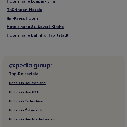
Hotels nahe Egapark Erfurt
Thüringen: Hotels
Ilm-Kreis: Hotels
Hotels nahe St.-Severi-Kirche
Hotels nahe Bahnhof Fröttstädt
Hotels nahe Aegidienkirche
Kornhochheim Hotels
Hotels nahe Mariendom
Rieth Hotels
Top-Reiseziele
Hotels nahe Bahnhof Kühnhausen
Hotels in Deutschland
Hotels nahe Bahnhof Reinhardsbrunn
Hotels in den USA
Hohenwinden Hotels
Hotels in Tschechien
Kleinrettbach Hotels
Hotels in Österreich
Hotels nahe Erfurter Dom
Hotels in den Niederlanden
Arnstadt Hotels