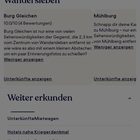
Wandersleben
mit
1 Übernachtung
von
Burg Gleichen
Mühlburg
2 Erwachsenen
10.0/10 (4 Bewertungen)
gefunden
Schnapp dir deine Kam
wurde.
zu Mühlburg – nur eine 
Burg Gleichen ist nur eine von vielen
Preise
Sehenswürdigkeiten, d
Sehenswürdigkeiten der Gegend, die 2,3 km
und
von Mühlberg entfernt i
vom Zentrum von Wandersleben entfernt ist –
Verfügbarkeiten
Weniger anzeigen
wie wäre es also mit einem kleinen Abstecher,
können
um ein paar Erinnerungsfotos zu schießen?
sich
Weniger anzeigen
ändern.
Es
können
Unterkünfte anzeigen
Unterkünfte anzeige
zusätzliche
Bedingungen
gelten.
Weiter erkunden
Unterkünfte
Mietwagen
Hotels nahe Kriegerdenkmal