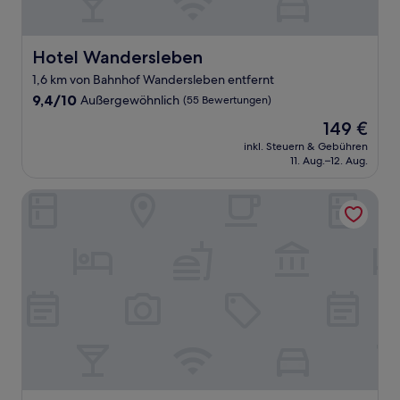
Hotel Wandersleben
Hotel Wandersleben
1,6 km von Bahnhof Wandersleben entfernt
9.4
9,4/10
Außergewöhnlich
(55 Bewertungen)
von
Der
149 €
10,
Preis
Außergewöhnlich,
inkl. Steuern & Gebühren
beträgt
11. Aug.–12. Aug.
(55
149 €
Bewertungen)
Fürstenhof Landgasthaus und Hotel