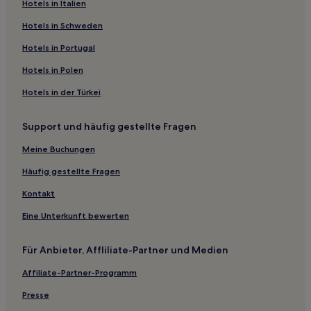
Hotels nahe Bahnhof Haarhausen
Hotels in Italien
Ilversgehofen Hotels
Hotels in Schweden
Landkreis Gotha: Hotels
Hotels in Portugal
Hotels nahe Bahnhof Dachwig
Hotels in Polen
Altenbergen Hotels
Hotels in der Türkei
Johannesvorstadt Hotels
Support und häufig gestellte Fragen
Erfurt Hotels
Hotels nahe Bahnhof Plaue
Meine Buchungen
Alkersleben Hotels
Häufig gestellte Fragen
Hotels nahe Bahnhof Finanzamt Erfurt
Kontakt
Altstadt Erfurt: Hotels
Eine Unterkunft bewerten
Hotels nahe Messe Erfurt
Für Anbieter, Affliliate-Partner und Medien
Hotels nahe Alte Synagoge
Affiliate-Partner-Programm
Hotels nahe Tierpark Gotha
Pensionen in Eisenach
Presse