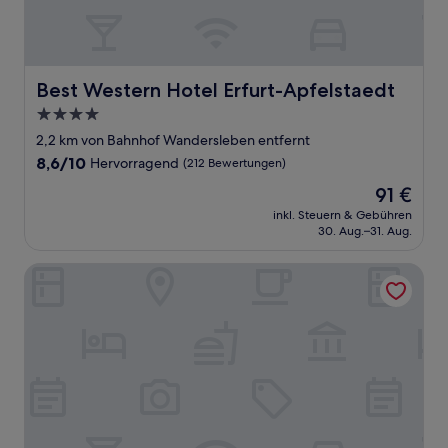
Best Western Hotel Erfurt-Apfelstaedt
Best Western Hotel Erfurt-Apfelstaedt
4.0-
Sterne-
2,2 km von Bahnhof Wandersleben entfernt
Unterkunft
8.6
8,6/10
Hervorragend
(212 Bewertungen)
von
Der
91 €
10,
Preis
Hervorragend,
inkl. Steuern & Gebühren
beträgt
30. Aug.–31. Aug.
(212
91 €
Bewertungen)
Hotel Wandersleben