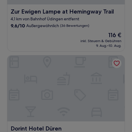
Zur Ewigen Lampe at Hemingway Trail
Zur Ewigen Lampe at Hemingway Trail
4,1 km von Bahnhof Üdingen entfernt
9.6
9,6/10
Außergewöhnlich
(36 Bewertungen)
von
Der
116 €
10,
Preis
Außergewöhnlich,
inkl. Steuern & Gebühren
beträgt
9. Aug.–10. Aug.
(36
116 €
Bewertungen)
Dorint Hotel Düren
Dorint Hotel Düren
Dorint Hotel Düren