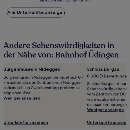
zusätzliche Bedingungen gelten.
niedrigste
Preis
Alle Unterkünfte anzeigen
pro
Nacht,
der
in
den
letzten
Andere Sehenswürdigkeiten in
24 Stunden
für
der Nähe von: Bahnhof Üdingen
einen
Aufenthalt
mit
Burgenmuseum Nideggen
Schloss Burgau
1 Übernachtung
von
8.8/10 (5 Bewertungen
Burgenmuseum Nideggen befindet sich 0,7
2 Erwachsenen
km außerhalb des Zentrums von Nideggen,
Schloss Burgau ist nur e
gefunden
sodass sich ein Zwischenstopp problemlos
Sehenswürdigkeiten de
wurde.
einplanen lässt.
vom Zentrum von Düren 
Preise
Weniger anzeigen
wäre es also mit einem 
und
ein paar Erinnerungsfot
Verfügbarkeiten
Weniger anzeigen
können
sich
ändern.
Unterkünfte anzeigen
Unterkünfte anzeige
Es