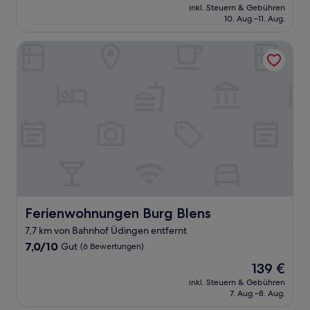
Preis
Sehr
inkl. Steuern & Gebühren
beträgt
10. Aug.–11. Aug.
gut,
88 €
(46
Bewertungen)
Ferienwohnungen Burg Blens
Ferienwohnungen Burg Blens
Ferienwohnungen Burg Blens
7,7 km von Bahnhof Üdingen entfernt
7.0
7,0/10
Gut
(6 Bewertungen)
von
Der
139 €
10,
Preis
Gut,
inkl. Steuern & Gebühren
beträgt
7. Aug.–8. Aug.
(6
139 €
Bewertungen)