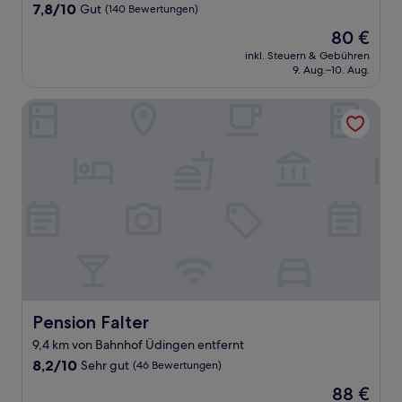
7.8
7,8/10
Gut
(140 Bewertungen)
von
Der
80 €
10,
Preis
Gut,
inkl. Steuern & Gebühren
beträgt
9. Aug.–10. Aug.
(140
80 €
Bewertungen)
Pension Falter
Pension Falter
Pension Falter
9,4 km von Bahnhof Üdingen entfernt
8.2
8,2/10
Sehr gut
(46 Bewertungen)
von
Der
88 €
10,