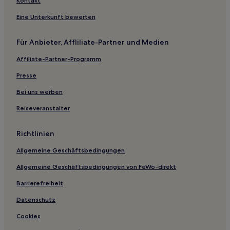
Kontakt
Hotels mit inbegriffenem Frühstück in Aachen
Eine Unterkunft bewerten
Business in Aachen
Für Anbieter, Affliliate-Partner und Medien
Hotels mit Pool in Aachen
Affiliate-Partner-Programm
Familien in Schleiden
Familien in Hellenthal
Presse
Familien in Eifel
Bei uns werben
Hotels mit Küchenzeile in Eifel
Reiseveranstalter
Hotels mit Parkplatz in Eifel
Richtlinien
Haustierfreundliche in Blankenheim
Allgemeine Geschäftsbedingungen
Familien in Blankenheim
Allgemeine Geschäftsbedingungen von FeWo-direkt
Hotels mit WLAN in Landkreis Aachen
Hotels mit Parkplatz in Landkreis Aachen
Barrierefreiheit
Hotels mit Fitnessbereich nahe Schildergasse
Datenschutz
Haustierfreundliche nahe Schildergasse
Cookies