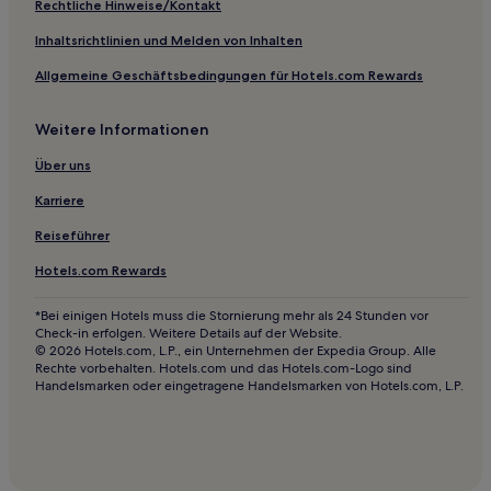
Hotels mit Küchenzeile in Hürth
Rechtliche Hinweise/Kontakt
Haustierfreundliche in Hürth
Inhaltsrichtlinien und Melden von Inhalten
Familien in Hürth
Allgemeine Geschäftsbedingungen für Hotels.com Rewards
Haustierfreundliche in Dahlem
Weitere Informationen
Familien in Monschau
Haustierfreundliche in Düren
Über uns
Hotels mit Küchenzeile in Regierungsbezirk Köln
Karriere
Familien in Regierungsbezirk Köln
Reiseführer
Hotels mit Parkplatz in Regierungsbezirk Köln
Hotels.com Rewards
Birkesdorf Hotels
*Bei einigen Hotels muss die Stornierung mehr als 24 Stunden vor
Landkreis Düren: Hotels
Check-in erfolgen. Weitere Details auf der Website.
© 2026 Hotels.com, L.P., ein Unternehmen der Expedia Group. Alle
Buir Hotels
Rechte vorbehalten. Hotels.com und das Hotels.com-Logo sind
Handelsmarken oder eingetragene Handelsmarken von Hotels.com, L.P.
Aachen Hotels
Berg Hotels
Hotels nahe Bahnhof Satzvey