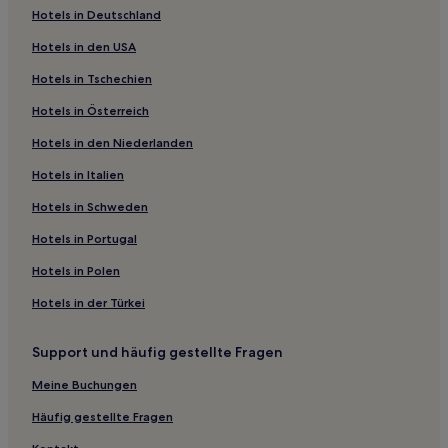
Hotels in Deutschland
Familien in Köln
Hotels in den USA
Boutique- in Köln
Hotels in Tschechien
Hotels mit inbegriffenem Frühstück in Köln
Hotels in Österreich
Familien in Altstadt-Nord
Hotels in den Niederlanden
Haustierfreundliche in Simmerath
Haustierfreundliche in Zentrum
Hotels in Italien
Familien in Zentrum
Hotels in Schweden
Hotels mit Parkplatz in Hückelhoven
Hotels in Portugal
Hotels mit Parkplatz in Landkreis Euskirchen
Hotels in Polen
Hotels mit Parkplatz in Bornheim
Hotels in der Türkei
Familien in Aachen
Support und häufig gestellte Fragen
Hotels mit Parkplatz in Aachen
Haustierfreundliche in Aachen
Meine Buchungen
Lgbtqia-Freundliche in Aachen
Häufig gestellte Fragen
Hotels mit Wellnessbereich in Aachen