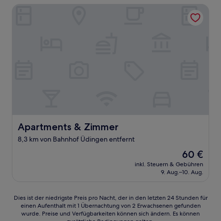
Apartments & Zimmer
Apartments & Zimmer
Apartments & Zimmer
8,3 km von Bahnhof Üdingen entfernt
Der
60 €
Preis
inkl. Steuern & Gebühren
beträgt
9. Aug.–10. Aug.
60 €
Dies
Dies ist der niedrigste Preis pro Nacht, der in den letzten 24 Stunden für
einen Aufenthalt mit 1 Übernachtung von 2 Erwachsenen gefunden
ist
wurde. Preise und Verfügbarkeiten können sich ändern. Es können
der