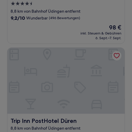
4.5-
Sterne-
8,8 km von Bahnhof Üdingen entfernt
Unterkunft
9.2
9,2/10
Wunderbar
(496 Bewertungen)
von
Der
98 €
10,
Preis
Wunderbar,
inkl. Steuern & Gebühren
beträgt
6. Sept.–7. Sept.
(496
98 €
Bewertungen)
Trip Inn PostHotel Düren
Trip Inn PostHotel Düren
Trip Inn PostHotel Düren
8,8 km von Bahnhof Üdingen entfernt