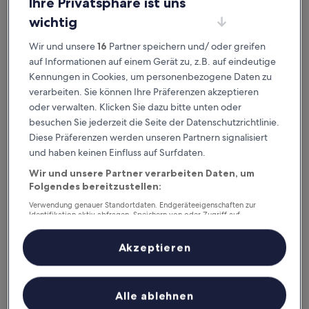
Ihre Privatsphäre ist uns
Überprüfe die Preise für diese Daten
wichtig
Heute
Morgen
Wir und unsere
16
Partner speichern und/ oder greifen
7. Aug. - 8. Aug.
8. Aug. - 9. Aug.
auf Informationen auf einem Gerät zu, z.B. auf eindeutige
Dieses Wochenende
Nächstes Wochenende
Kennungen in Cookies, um personenbezogene Daten zu
7. Aug. - 9. Aug.
14. Aug. - 16. Aug.
verarbeiten. Sie können Ihre Präferenzen akzeptieren
oder verwalten. Klicken Sie dazu bitte unten oder
Empfohlene Unterkünfte
Preis (aufsteigend)
Ent
besuchen Sie jederzeit die Seite der Datenschutzrichtlinie.
Diese Präferenzen werden unseren Partnern signalisiert
Deine Ausgangsbasis nahe
und haben keinen Einfluss auf Surfdaten.
Bahnhof Üdingen
Wir und unsere Partner verarbeiten Daten, um
Folgendes bereitzustellen:
Seeblick Hotel Obermaubach
Verwendung genauer Standortdaten. Endgeräteeigenschaften zur
Identifikation aktiv abfragen. Speichern von oder Zugriff auf
Informationen auf einem Endgerät. Personalisierte Werbung und
Inhalte, Messung von Werbeleistung und der Performance von Inhalten,
Zielgruppenforschung sowie Entwicklung und Verbesserung von
Akzeptieren
Angeboten.
Liste der Partner (Lieferanten)
Alle ablehnen