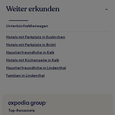
können
Weiter erkunden
zusätzliche
Bedingungen
gelten.
Unterkünfte
Mietwagen
Hotels mit Parkplatz in Euskirchen
Hotels mit Parkplatz in Brühl
Haustierfreundliche in Kalk
Hotels mit Küchenzeile in Kalk
Haustierfreundliche in Lindenthal
Familien in Lindenthal
Golf in Bonn
Familien in Bonn
Haustierfreundliche in Kerpen
Hotels mit Parkplatz in Efferen
Top-Reiseziele
Familien in Altstadt-Süd