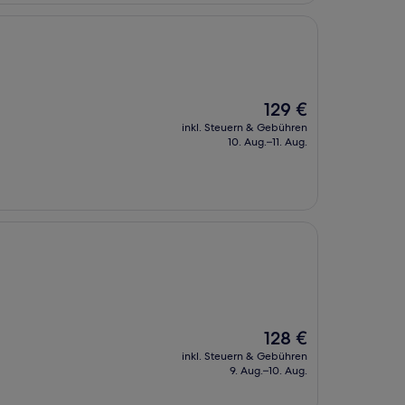
Der
129 €
Preis
inkl. Steuern & Gebühren
beträgt
10. Aug.–11. Aug.
129 €
Der
128 €
Preis
inkl. Steuern & Gebühren
beträgt
9. Aug.–10. Aug.
128 €