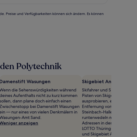
rde. Preise und Verfügbarkeiten können sich ändern. Es können
den Polytechnik
Damenstift Wasungen
Skigebiet An der Knieb
Wenn die Sehenswürdigkeiten während
Skifahrer und Snowboarder s
deines Aufenthalts nicht zu kurz kommen
Pisten von Skigebiet An der
sollen, dann plane doch einfach einen
ausprobieren, einem Skigebie
Zwischenstopp bei Damenstift Wasungen
Entfernung vom Stadtzentr
ein — nur eines von vielen Denkmälern in
Steinbach-Hallenberg. Wenn
Wasungen-Amt Sand.
runterwedeln möchtest, dann
Weniger anzeigen
Adressen in der Nähe empfe
LOTTO Thüringen Skisport-H
und Skigebiet An der Kniebr