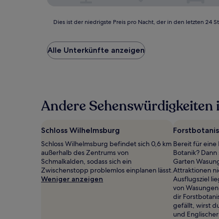
Dies
Dies ist der niedrigste Preis pro Nacht, der in den letzten 
ist
der
niedrigste
Alle Unterkünfte anzeigen
Preis
pro
Nacht,
der
in
Andere Sehenswürdigkeiten 
den
letzten
24 Stunden
für
Schloss Wilhelmsburg
Forstbotani
einen
Schloss Wilhelmsburg befindet sich 0,6 km
Bereit für eine
Aufenthalt
außerhalb des Zentrums von
Botanik? Dann 
mit
Schmalkalden, sodass sich ein
Garten Wasunge
1 Übernachtung
Zwischenstopp problemlos einplanen lässt.
Attraktionen ni
von
Weniger anzeigen
Ausflugsziel l
2 Erwachsenen
von Wasungen-
gefunden
dir Forstbota
wurde.
gefällt, wirst 
Preise
und Englischer 
und