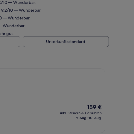
,0/10 — Wunderbar.
: 9,2/10 — Wunderbar.
/10 — Wunderbar.
 — Wunderbar.
ehr gut.
Unterkunftsstandard
Der
159 €
Preis
inkl. Steuern & Gebühren
beträgt
9. Aug.–10. Aug.
159 €