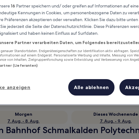
nsere
16
Partner speichern und/ oder greifen auf Informationen auf ein
eindeutige Kennungen in Cookies, um personenbezogene Daten zu verarb
e Präferenzen akzeptieren oder verwalten. Klicken Sie dazu bitte unten
ie jederzeit die Seite der Datenschutzrichtlinie. Diese Präferenzen we
ignalisiert und haben keinen Einfluss auf Surfdaten.
unsere Partner verarbeiten Daten, um Folgendes bereitzustelle
enauer Standortdaten. Endgeräteeigenschaften zur Identifikation aktiv abfragen. Spei
Informationen auf einem Endgerät. Personalisierte Werbung und Inhalte, Messung von We
ance von Inhalten, Zielgruppenforschung sowie Entwicklung und Verbesserung von Ange
Partner (Lieferanten)
Verdiene Prämien für jede
wahrgenommene Übernachtung
ke anzeigen
Alle ablehnen
Akze
Morgen
Dieses Wochenende
7. Aug. - 8. Aug.
7. Aug. - 9. Aug.
n Bahnhof Schmalkalden Polytechni