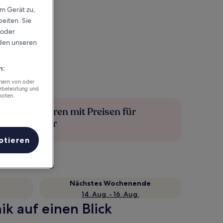
em Gerät zu,
eiten. Sie
 oder
rden unseren
n:
chern von oder
rbeleistung und
boten.
Mehr sparen mit Preisen für
Mitglieder
ptieren
Nächstes Wochenende
14. Aug. - 16. Aug.
k auf einen Blick