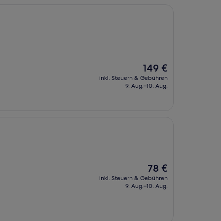
Der
149 €
Preis
inkl. Steuern & Gebühren
beträgt
9. Aug.–10. Aug.
149 €
Der
78 €
Preis
inkl. Steuern & Gebühren
beträgt
9. Aug.–10. Aug.
78 €