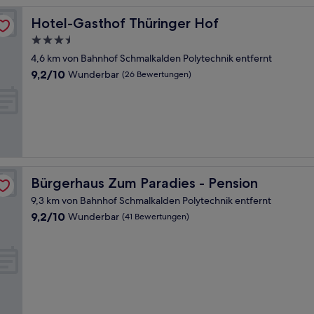
Hotel-Gasthof Thüringer Hof
Hotel-Gasthof Thüringer Hof
3.5-
Sterne-
4,6 km von Bahnhof Schmalkalden Polytechnik entfernt
Unterkunft
9.2
9,2/10
Wunderbar
(26 Bewertungen)
von
10,
Wunderbar,
(26
Bewertungen)
Bürgerhaus Zum Paradies - Pension
Bürgerhaus Zum Paradies - Pension
9,3 km von Bahnhof Schmalkalden Polytechnik entfernt
9.2
9,2/10
Wunderbar
(41 Bewertungen)
von
10,
Wunderbar,
(41
Bewertungen)