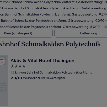
km von Bahnhof Schmalkalden Polytechnik entfernt. Gästebewertung: 9
,6 km von Bahnhof Schmalkalden Polytechnik entfernt. Gästebewertung
 von Bahnhof Schmalkalden Polytechnik entfernt. Gästebewertung: 9,2
n Bahnhof Schmalkalden Polytechnik entfernt. Gästebewertung: 9,0/10
hnhof Schmalkalden Polytechnik entfernt. Gästebewertung: 8,0/10 — S
Preis (aufsteigend)
Entfernung
ahnhof Schmalkalden Polytechnik
Aktiv & Vital Hotel Thüringen
Aktiv & Vital Hotel Thüringen
4.0-
Sterne-
1,9 km von Bahnhof Schmalkalden Polytechnik entfernt
Unterkunft
9.0
9,0/10
Wunderbar
(25 Bewertungen)
von
10,
Wunderbar,
(25
Bewertungen)