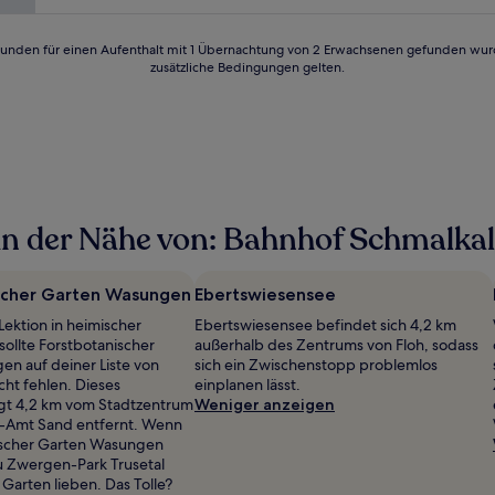
Bewertungen)
24 Stunden für einen Aufenthalt mit 1 Übernachtung von 2 Erwachsenen gefunden wu
zusätzliche Bedingungen gelten.
in der Nähe von: Bahnhof Schmalkal
scher Garten Wasungen
Ebertswiesensee
 Lektion in heimischer
Ebertswiesensee befindet sich 4,2 km
sollte Forstbotanischer
außerhalb des Zentrums von Floh, sodass
n auf deiner Liste von
sich ein Zwischenstopp problemlos
cht fehlen. Dieses
einplanen lässt.
iegt 4,2 km vom Stadtzentrum
Weniger anzeigen
Amt Sand entfernt. Wenn
nischer Garten Wasungen
du Zwergen-Park Trusetal
Garten lieben. Das Tolle?