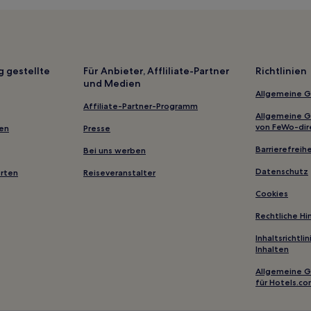
Haustierfreundliche in Meinin
Familien in Eisenach
Haustierfreundliche in Masser
Hotels mit Parkplatz in Thüring
g gestellte
Für Anbieter, Affliliate-Partner
Richtlinien
und Medien
Haustierfreundliche in Thüring
Allgemeine 
Hotels mit WLAN in Thüringen
Affiliate-Partner-Programm
Allgemeine 
Haustierfreundliche in Schwarz
von FeWo-dir
gen
Presse
Familien in Jena
Barrierefreihe
Bei uns werben
Familien in Altstadt Erfurt
Datenschutz
erten
Reiseveranstalter
Haustierfreundliche in Altstadt 
Cookies
Haustierfreundliche in Weimar
Rechtliche H
Hotels mit Parkplatz in Neusta
Inhaltsrichtl
Inhalten
Haustierfreundliche in Friedric
Hotels mit inbegriffenem Frühst
Allgemeine 
für Hotels.c
Oberhof Hotels