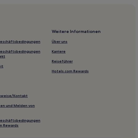
gen
berg
en
Weitere Informationen
en
Geschäftsbedingungen
Über uns
Geschäftsbedingungen
Karriere
atal
ekt
Reiseführer
it
Hotels.com Rewards
Erfurt
inweise/Kontakt
dt am Rennsteig
inien und Melden von
hroda
ück in Erfurt
Geschäftsbedingungen
om Rewards