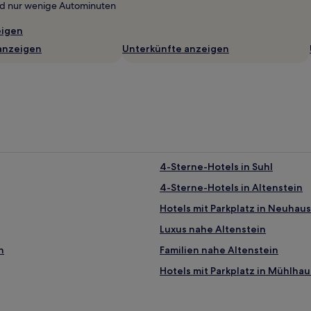
nd nur wenige Autominuten
eigen
anzeigen
Unterkünfte anzeigen
4-Sterne-Hotels in Suhl
4-Sterne-Hotels in Altenstein
Hotels mit Parkplatz in Neuha
Luxus nahe Altenstein
n
Familien nahe Altenstein
Hotels mit Parkplatz in Mühlh
Haustierfreundliche in Suhl