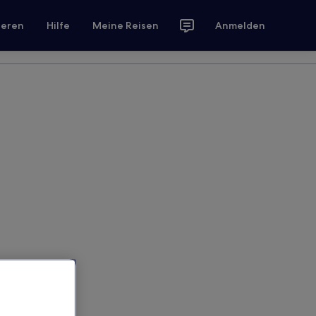
ieren
Hilfe
Meine Reisen
Anmelden