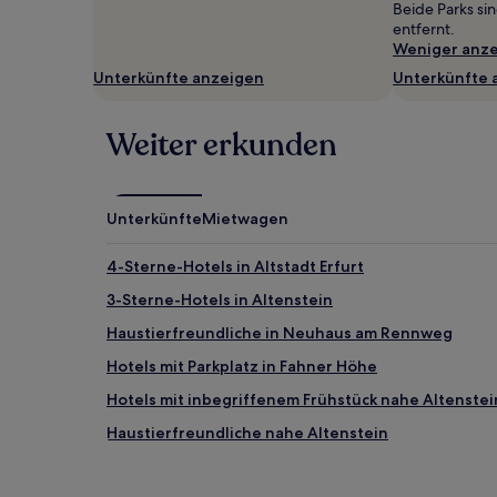
Beide Parks si
Verfügbarkeiten
entfernt.
können
Weniger anz
sich
ändern.
Unterkünfte anzeigen
Unterkünfte 
Es
können
zusätzliche
Weiter erkunden
Bedingungen
gelten.
Unterkünfte
Mietwagen
4-Sterne-Hotels in Altstadt Erfurt
3-Sterne-Hotels in Altenstein
Haustierfreundliche in Neuhaus am Rennweg
Hotels mit Parkplatz in Fahner Höhe
Hotels mit inbegriffenem Frühstück nahe Altenstei
Haustierfreundliche nahe Altenstein
Familien in Oberhof