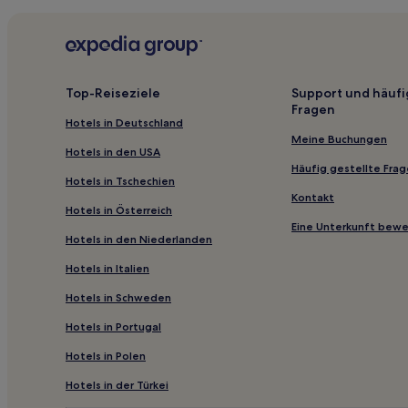
Hotels mit inbegriffenem Frühstück in Gotha
Hotels mit Parkplatz in Eisfeld
Hotels mit Parkplatz in Heilbad Heiligenstadt
Haustierfreundliche in Oberes Geratal
Top-Reiseziele
Support und häufi
Fragen
Familien in Thüringen
Hotels in Deutschland
Business in Thüringen
Meine Buchungen
Hotels in den USA
Hotels mit Küchenzeile in Thüringen
Häufig gestellte Fra
Hotels in Tschechien
Haustierfreundliche in Sachsenbrunn
Kontakt
Hotels in Österreich
Business in Jena
Eine Unterkunft bew
Hotels in den Niederlanden
Luxus in Altstadt Erfurt
Hotels in Italien
Familien in Weimar
Hotels in Schweden
Haustierfreundliche in Saalfeld/Saale
Hotels in Portugal
Familien in Friedrichroda
Haustierfreundliche in Erfurt
Hotels in Polen
Familien in Erfurt
Hotels in der Türkei