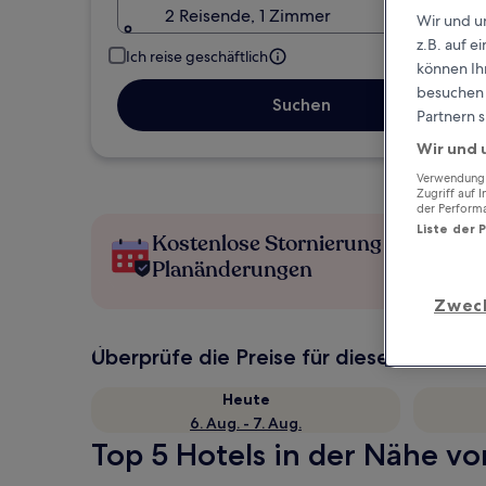
2 Reisende, 1 Zimmer
Wir und u
z.B. auf 
Ich reise geschäftlich
können Ihr
besuchen S
Suchen
Partnern s
Wir und 
Verwendung g
Zugriff auf 
der Perform
Liste der 
Kostenlose Stornierung bei
Planänderungen
Zwec
Überprüfe die Preise für diese Daten
Heute
6. Aug. - 7. Aug.
Top 5 Hotels in der Nähe vo