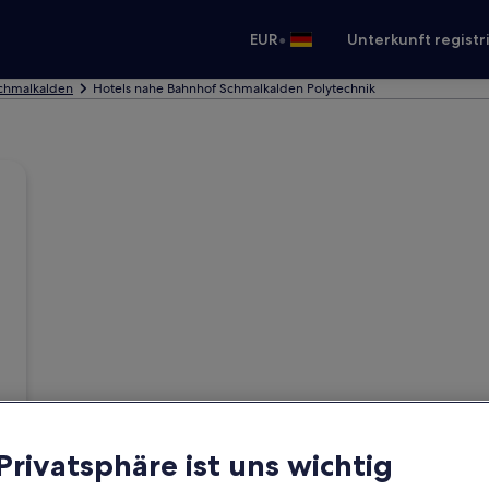
•
EUR
Unterkunft registr
Schmalkalden
Hotels nahe Bahnhof Schmalkalden Polytechnik
 Privatsphäre ist uns wichtig