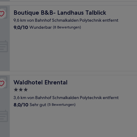
Boutique B&B- Landhaus Talblick
Boutique B&B- Landhaus Talblick
9,6 km von Bahnhof Schmalkalden Polytechnik entfernt
9.0
9,0/10
Wunderbar
(8 Bewertungen)
von
10,
Wunderbar,
(8
Bewertungen)
Waldhotel Ehrental
Waldhotel Ehrental
3.0-
Sterne-
3,6 km von Bahnhof Schmalkalden Polytechnik entfernt
Unterkunft
8.0
8,0/10
Sehr gut
(5 Bewertungen)
von
10,
Sehr
gut,
(5