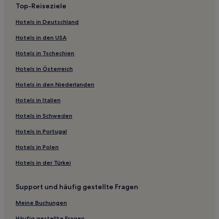
Top-Reiseziele
Haustierfreundliche in Archsum
Familien in Kampen
Hotels in Deutschland
Familien in Dagebüll
Hotels in den USA
Haustierfreundliche in Wittdün
Hotels in Tschechien
Haustierfreundliche in Nordseeküste von Schleswig-
Hotels in Österreich
Holstein
Hotels in den Niederlanden
Hotels mit Küchenzeile in Nordseeküste von Schleswig-
Holstein
Hotels in Italien
Familien in Nordseeküste von Schleswig-Holstein
Hotels in Schweden
Hotels mit Wellnessbereich in Nordseeküste von
Hotels in Portugal
Schleswig-Holstein
Hotels in Polen
Hotels mit Parkplatz in Nordseeküste von Schleswig-
Holstein
Hotels in der Türkei
Hotels mit Küchenzeile in Sylt-Ost
Support und häufig gestellte Fragen
Hotels mit Parkplatz in Sylt-Ost
Haustierfreundliche in Sylt-Ost
Meine Buchungen
Familien in Sylt-Ost
Häufig gestellte Fragen