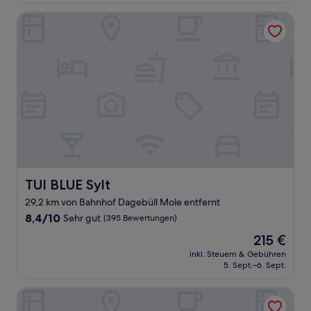
Bewertungen)
TUI BLUE Sylt
TUI BLUE Sylt
TUI BLUE Sylt
29,2 km von Bahnhof Dagebüll Mole entfernt
8.4
8,4/10
Sehr gut
(395 Bewertungen)
von
Der
215 €
10,
Preis
Sehr
inkl. Steuern & Gebühren
beträgt
5. Sept.–6. Sept.
gut,
215 €
(395
Bewertungen)
SANDglow