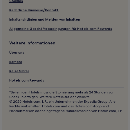
Hotels mit Parkplatz in Amrum
Cookies
Hotels mit Küchenzeile in Amrum
Rechtliche Hinweise/Kontakt
Haustierfreundliche in Husum
Inhaltsrichtlinien und Melden von Inhalten
Haustierfreundliche in Rantum
Allgemeine Geschäftsbedingungen für Hotels.com Rewards
Familien in Rantum
Weitere Informationen
Familien in List
Haustierfreundliche in List
Über uns
Haustierfreundliche in Großdunsum
Karriere
Haustierfreundliche in Keitum
Reiseführer
Familien in Utersum
Hotels.com Rewards
Haustierfreundliche in Wyk auf Föhr
*Bei einigen Hotels muss die Stornierung mehr als 24 Stunden vor
Hotels mit Fitnessbereich in Wyk auf Föhr
Check-in erfolgen. Weitere Details auf der Website.
© 2026 Hotels.com, L.P., ein Unternehmen der Expedia Group. Alle
Hotels mit Pool in Sylt
Rechte vorbehalten. Hotels.com und das Hotels.com-Logo sind
Handelsmarken oder eingetragene Handelsmarken von Hotels.com, L.P.
Familien in Sylt
Hotels mit Parkplatz in Sylt