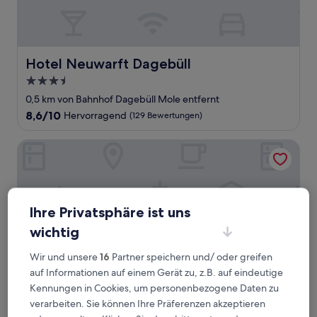
Hotel Neuwarft Dagebüll
Hotel Neuwarft Dagebüll
3.5-
Sterne-
0,5 km von Bahnhof Dagebüll Mole entfernt
Unterkunft
8.6
8,6/10
Hervorragend
(129 Bewertungen)
von
10,
Eichhorns Hotel-Restaurant
Hervorragend,
(129
Bewertungen)
Ihre Privatsphäre ist uns
wichtig
Wir und unsere
16
Partner speichern und/ oder greifen
auf Informationen auf einem Gerät zu, z.B. auf eindeutige
Kennungen in Cookies, um personenbezogene Daten zu
verarbeiten. Sie können Ihre Präferenzen akzeptieren
Eichhorns Hotel-Restaurant
Eichhorns Hotel-Restaurant