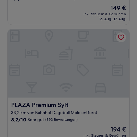
von
Der
149 €
10,
Preis
Wunderbar,
inkl. Steuern & Gebühren
beträgt
16. Aug.–17. Aug.
(131
149 €
Bewertungen)
PLAZA Premium Sylt
PLAZA Premium Sylt
PLAZA Premium Sylt
33,2 km von Bahnhof Dagebüll Mole entfernt
8.2
8,2/10
Sehr gut
(393 Bewertungen)
von
Der
194 €
10,
Preis
Sehr
inkl. Steuern & Gebühren