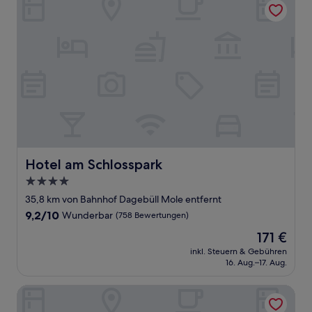
Hotel am Schlosspark
Hotel am Schlosspark
4.0-
Sterne-
35,8 km von Bahnhof Dagebüll Mole entfernt
Unterkunft
9.2
9,2/10
Wunderbar
(758 Bewertungen)
von
Der
171 €
10,
Preis
Wunderbar,
inkl. Steuern & Gebühren
beträgt
16. Aug.–17. Aug.
(758
171 €
Bewertungen)
Strandhotel Monbijou