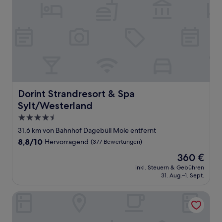
Dorint Strandresort & Spa Sylt/Westerland
Dorint Strandresort & Spa
Sylt/Westerland
4.5-
Sterne-
31,6 km von Bahnhof Dagebüll Mole entfernt
Unterkunft
8.8
8,8/10
Hervorragend
(377 Bewertungen)
von
Der
360 €
10,
Preis
Hervorragend,
inkl. Steuern & Gebühren
beträgt
31. Aug.–1. Sept.
(377
360 €
Bewertungen)
Upstalsboom Wyk auf Föhr