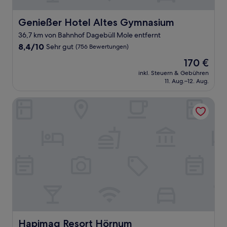
Genießer Hotel Altes Gymnasium
Genießer Hotel Altes Gymnasium
36,7 km von Bahnhof Dagebüll Mole entfernt
8.4
8,4/10
Sehr gut
(756 Bewertungen)
von
Der
170 €
10,
Preis
Sehr
inkl. Steuern & Gebühren
beträgt
11. Aug.–12. Aug.
gut,
170 €
(756
Bewertungen)
Hapimag Resort Hörnum
Hapimag Resort Hörnum
Hapimag Resort Hörnum