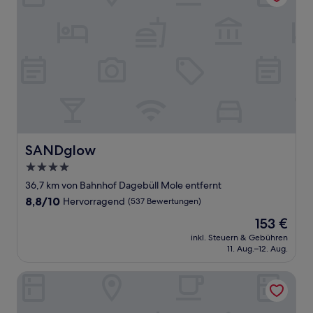
SANDglow
SANDglow
4.0-
Sterne-
36,7 km von Bahnhof Dagebüll Mole entfernt
Unterkunft
8.8
8,8/10
Hervorragend
(537 Bewertungen)
von
Der
153 €
10,
Preis
Hervorragend,
inkl. Steuern & Gebühren
beträgt
11. Aug.–12. Aug.
(537
153 €
Bewertungen)
Dorint Strandresort & Spa Sylt/Westerland