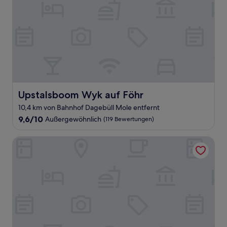
Upstalsboom Wyk auf Föhr
Upstalsboom Wyk auf Föhr
10,4 km von Bahnhof Dagebüll Mole entfernt
9.6
9,6/10
Außergewöhnlich
(119 Bewertungen)
von
10,
Ambassador Hotel & Spa
Außergewöhnlich,
(119
Bewertungen)