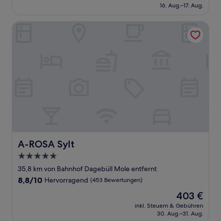
beträgt
16. Aug.–17. Aug.
gut,
194 €
(393
Bewertungen)
A-ROSA Sylt
A-ROSA Sylt
A-ROSA Sylt
5.0-
Sterne-
35,8 km von Bahnhof Dagebüll Mole entfernt
Unterkunft
8.8
8,8/10
Hervorragend
(453 Bewertungen)
von
Der
403 €
10,
Preis
Hervorragend,
inkl. Steuern & Gebühren
beträgt
30. Aug.–31. Aug.
(453
403 €