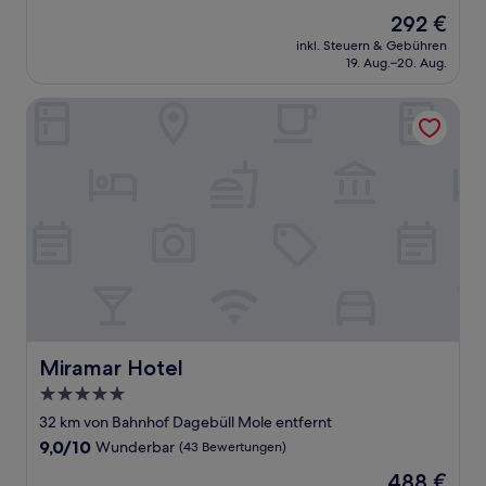
von
Der
292 €
10,
Preis
Wunderbar,
inkl. Steuern & Gebühren
beträgt
19. Aug.–20. Aug.
(98
292 €
Bewertungen)
Miramar Hotel
Miramar Hotel
Miramar Hotel
5.0-
Sterne-
32 km von Bahnhof Dagebüll Mole entfernt
Unterkunft
9.0
9,0/10
Wunderbar
(43 Bewertungen)
von
Der
488 €
10,