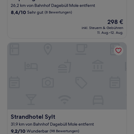
26,2 km von Bahnhof Dagebüll Mole entfernt
8.4
8,4/10
Sehr gut
(8 Bewertungen)
von
Der
298 €
10,
Preis
Sehr
inkl. Steuern & Gebühren
beträgt
11. Aug.–12. Aug.
gut,
298 €
(8
Bewertungen)
Strandhotel Sylt
Strandhotel Sylt
Strandhotel Sylt
31,9 km von Bahnhof Dagebüll Mole entfernt
9.2
9,2/10
Wunderbar
(98 Bewertungen)