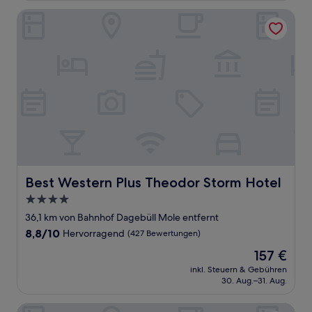
Bewertungen)
Best Western Plus Theodor Storm Hotel
Best Western Plus Theodor Storm Hotel
Best Western Plus Theodor Storm Hotel
4.0-
Sterne-
36,1 km von Bahnhof Dagebüll Mole entfernt
Unterkunft
8.8
8,8/10
Hervorragend
(427 Bewertungen)
von
Der
157 €
10,
Preis
Hervorragend,
inkl. Steuern & Gebühren
beträgt
30. Aug.–31. Aug.
(427
157 €
Bewertungen)
Hotel am Schlosspark