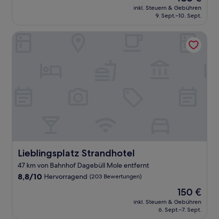
Preis
Wunderbar,
inkl. Steuern & Gebühren
beträgt
9. Sept.–10. Sept.
(43
488 €
Bewertungen)
Lieblingsplatz Strandhotel
Lieblingsplatz Strandhotel
Lieblingsplatz Strandhotel
47 km von Bahnhof Dagebüll Mole entfernt
8.8
8,8/10
Hervorragend
(203 Bewertungen)
von
Der
150 €
10,
Preis
Hervorragend,
inkl. Steuern & Gebühren
beträgt
6. Sept.–7. Sept.
(203
150 €