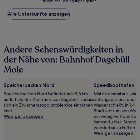
zusätzliche Bedingungen gelten.
niedrigste
Preis
Alle Unterkünfte anzeigen
pro
Nacht,
der
in
den
letzten
Andere Sehenswürdigkeiten in
24 Stunden
für
der Nähe von: Bahnhof Dagebüll
einen
Aufenthalt
Mole
mit
1 Übernachtung
von
Speicherbecken Nord
Speedboothafen
2 Erwachsenen
gefunden
Speicherbecken Nord befindet sich 5,6 km
Mal dir einmal aus, wi
wurde.
außerhalb des Zentrums von Dagebüll, sodass
entlangspazierst und ei
Preise
sich ein Zwischenstopp problemlos einplanen
Wasser schießt, in 1,4
und
lässt.
Stadtzentrum von Wyk a
Verfügbarkeiten
Weniger anzeigen
ein wenig verträumt au
können
kannst du hier: Strand 
sich
wunderbar zu Fuß errei
ändern.
Weniger anzeigen
Es