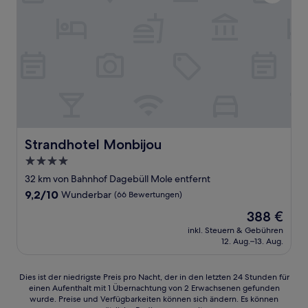
Strandhotel Monbijou
Strandhotel Monbijou
4.0-
Sterne-
32 km von Bahnhof Dagebüll Mole entfernt
Unterkunft
9.2
9,2/10
Wunderbar
(66 Bewertungen)
von
Der
388 €
10,
Preis
Wunderbar,
inkl. Steuern & Gebühren
beträgt
12. Aug.–13. Aug.
(66
388 €
Bewertungen)
Dies
Dies ist der niedrigste Preis pro Nacht, der in den letzten 24 Stunden für
einen Aufenthalt mit 1 Übernachtung von 2 Erwachsenen gefunden
ist
wurde. Preise und Verfügbarkeiten können sich ändern. Es können
der