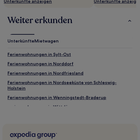
Unterkünfte anzeigen
Unterkünfte anzeige
können
zusätzliche
Bedingungen
Weiter erkunden
gelten.
Unterkünfte
Mietwagen
Ferienwohnungen in Sylt-Ost
Ferienwohnungen in Norddorf
Ferienwohnungen in Nordfriesland
Ferienwohnungen in Nordseeküste von Schleswig-
Holstein
Ferienwohnungen in Wenningstedt-Braderup
Ferienwohnungen in Wittdün
Familien in Westerland
Haustierfreundliche in Süderende
Hotels mit Küchenzeile in Süderende