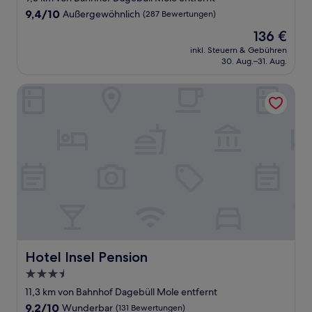
9.4
9,4/10
Außergewöhnlich
(287 Bewertungen)
von
Der
136 €
10,
Preis
Außergewöhnlich,
inkl. Steuern & Gebühren
beträgt
30. Aug.–31. Aug.
(287
136 €
Bewertungen)
Hotel Insel Pension
Hotel Insel Pension
Hotel Insel Pension
3.5-
Sterne-
11,3 km von Bahnhof Dagebüll Mole entfernt
Unterkunft
9.2
9,2/10
Wunderbar
(131 Bewertungen)