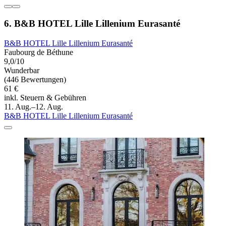
6. B&B HOTEL Lille Lillenium Eurasanté
B&B HOTEL Lille Lillenium Eurasanté
Faubourg de Béthune
9,0/10
Wunderbar
(446 Bewertungen)
61 €
inkl. Steuern & Gebühren
11. Aug.–12. Aug.
B&B HOTEL Lille Lillenium Eurasanté