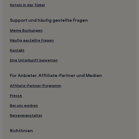
Hotels nahe Barrinha de Esmoriz Stege
Hotels in der Türkei
Lourosa Hotels
Support und häufig gestellte Fragen
Torreira Hotels
Meine Buchungen
Escapães Hotels
Aveiro Hotels
Häufig gestellte Fragen
São Pedro de Castelões Hotels
Kontakt
Hotels nahe Pacos da Cultura
Eine Unterkunft bewerten
Ponte de Vagos Hotels
Für Anbieter, Affliliate-Partner und Medien
Hotels nahe Parque Urbano do Rio Ul
Affiliate-Partner-Programm
Aguada de Cima Hotels
Presse
Hotels nahe Vaga Splash Wasserpark
Hotels nahe Monumento ao emigrante
Bei uns werben
Hotels nahe 516 Arouca Hängebrücke
Reiseveranstalter
Gafanha da Encarnação Hotels
Richtlinien
Paços de Brandão Hotels