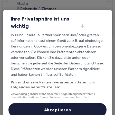
Gäste
2 Reisende, 1 Zimmer
Ihre Privatsphäre ist uns
Ich reise geschäftlich
wichtig
Suchen
Wir und unsere
16
Partner speichern und/ oder greifen
auf Informationen auf einem Gerät zu, z.B. auf eindeutige
Kennungen in Cookies, um personenbezogene Daten zu
Kostenlose Stornierung bei
verarbeiten. Sie können Ihre Präferenzen akzeptieren
Planänderungen
oder verwalten. Klicken Sie dazu bitte unten oder
besuchen Sie jederzeit die Seite der Datenschutzrichtlinie.
Verdiene Prämien für jede
Diese Präferenzen werden unseren Partnern signalisiert
wahrgenommene Übernachtung
und haben keinen Einfluss auf Surfdaten.
Wir und unsere Partner verarbeiten Daten, um
Folgendes bereitzustellen:
Mehr sparen mit Preisen für Mitglieder
Verwendung genauer Standortdaten. Endgeräteeigenschaften zur
Identifikation aktiv abfragen. Speichern von oder Zugriff auf
Informationen auf einem Endgerät. Personalisierte Werbung und
Inhalte, Messung von Werbeleistung und der Performance von Inhalten,
Überprüfe die Preise für diese Daten
Zielgruppenforschung sowie Entwicklung und Verbesserung von
Akzeptieren
Angeboten.