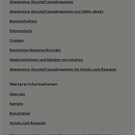
Allgemeine Geschäftsbedingungen
Vila de Cucujães Hotels
Allgemeine Geschäftsbedingungen von FeWo-direkt
Hotels nahe Gedenkstätte zum Unglück der Ponte Hintze
Ribeiro
Barrierefreiheit
Cortegaça Hotels
Datenschutz
Murtosa Hotels
Cookies
São Martinho de Sardoura Hotels
Rechtliche Hinweise/Kontakt
Pessegueiro do Vouga Hotels
Inhaltsrichtlinien und Melden von Inhalten
Hotels nahe Ponte Hintze Ribeiro
Allgemeine Geschäftsbedingungen für Hotels.com Rewards
Guetim: Hotels
Argoncilhe Hotels
Weitere Informationen
Santa Eulália Hotels
Über uns
Parameira Hotels
Karriere
Branca Hotels
Reiseführer
Gafanha da Nazaré Hotels
Hotels.com Rewards
Vila Chã Hotels