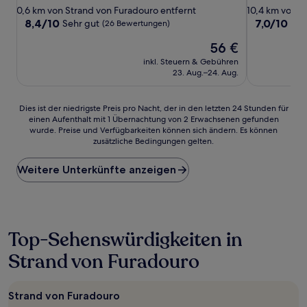
Sterne-
Sterne-
0,6 km von Strand von Furadouro entfernt
10,4 km von S
Unterkunft
Unterkunft
8.4
7.0
8,4/10
7,0/10
Sehr gut
Gut
(26 Bewertungen)
von
von
Der
56 €
10,
10,
Preis
Sehr
Gut,
inkl. Steuern & Gebühren
beträgt
gut,
(102
23. Aug.–24. Aug.
56 €
(26
Bewertunge
Bewertungen)
Dies
Dies ist der niedrigste Preis pro Nacht, der in den letzten 24 Stunden für
einen Aufenthalt mit 1 Übernachtung von 2 Erwachsenen gefunden
ist
wurde. Preise und Verfügbarkeiten können sich ändern. Es können
der
zusätzliche Bedingungen gelten.
niedrigste
Preis
Weitere Unterkünfte anzeigen
pro
Nacht,
der
in
den
letzten
Top-Sehenswürdigkeiten in
24 Stunden
Strand von Furadouro
für
einen
Aufenthalt
mit
Strand von Furadouro
1 Übernachtung