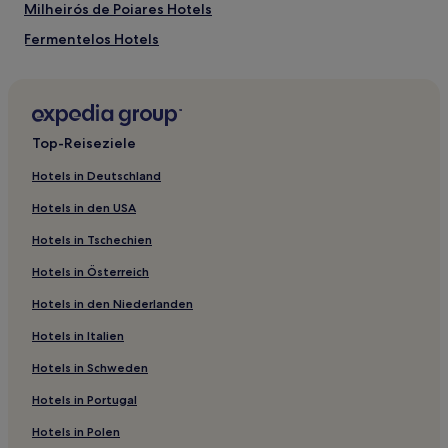
Milheirós de Poiares Hotels
Fermentelos Hotels
Santa Catarina Hotels
Couto de Esteves Hotels
Ovar Hotels
Top-Reiseziele
Ossela Hotels
Hotels in Deutschland
Hotels nahe Bahnhof Estarreja
Hotels in den USA
Hotels nahe Museum von Aveiro
Hotels in Tschechien
São Paio de Oleiros Hotels
Hotels in Österreich
Rio Meão Hotels
Hotels in den Niederlanden
Macieira de Cambra Hotels
Hotels in Italien
Esmoriz Hotels
Gafanha do Carmo Hotels
Hotels in Schweden
Aradas Hotels
Hotels in Portugal
Loureiro Hotels
Hotels in Polen