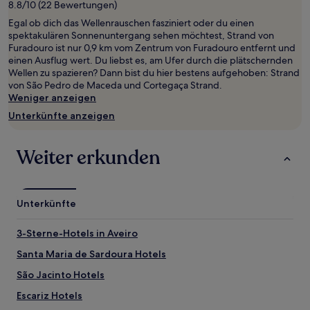
8.8/10 (22 Bewertungen)
von
Egal ob dich das Wellenrauschen fasziniert oder du einen
2 Erwachsenen
spektakulären Sonnenuntergang sehen möchtest, Strand von
gefunden
Furadouro ist nur 0,9 km vom Zentrum von Furadouro entfernt und
wurde.
einen Ausflug wert. Du liebst es, am Ufer durch die plätschernden
Preise
Wellen zu spazieren? Dann bist du hier bestens aufgehoben: Strand
und
von São Pedro de Maceda und Cortegaça Strand.
Verfügbarkeiten
Weniger anzeigen
können
sich
Unterkünfte anzeigen
ändern.
Es
können
Weiter erkunden
zusätzliche
Bedingungen
gelten.
Unterkünfte
3-Sterne-Hotels in Aveiro
Santa Maria de Sardoura Hotels
São Jacinto Hotels
Escariz Hotels