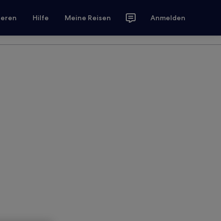
ieren
Hilfe
Meine Reisen
Anmelden