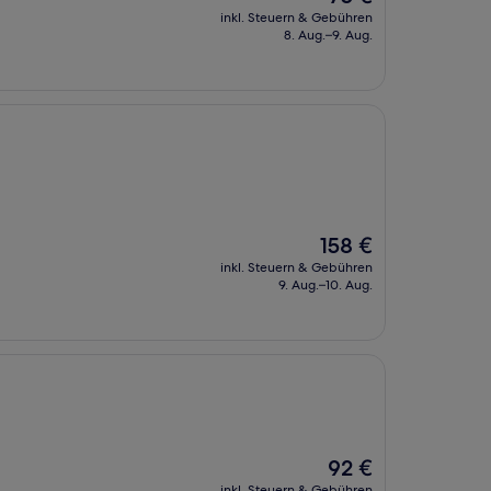
Preis
inkl. Steuern & Gebühren
beträgt
8. Aug.–9. Aug.
75 €
Der
158 €
Preis
inkl. Steuern & Gebühren
beträgt
9. Aug.–10. Aug.
158 €
Der
92 €
Preis
inkl. Steuern & Gebühren