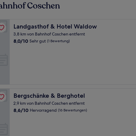
Bahnhof Coschen
Landgasthof & Hotel Waldow
Landgasthof & Hotel Waldow
3,8 km von Bahnhof Coschen entfernt
8.0
8,0/10
Sehr gut
(1 Bewertung)
von
10,
Sehr
gut,
(1
Bewertung)
Bergschänke & Berghotel
Bergschänke & Berghotel
2,9 km von Bahnhof Coschen entfernt
8.6
8,6/10
Hervorragend
(16 Bewertungen)
von
10,
Hervorragend,
(16