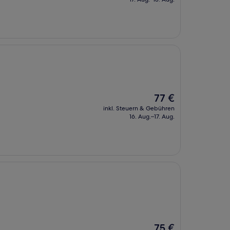
154 €
Der
77 €
Preis
inkl. Steuern & Gebühren
beträgt
16. Aug.–17. Aug.
77 €
Der
75 €