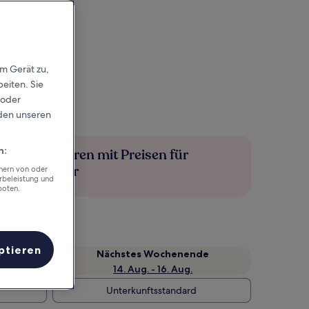
em Gerät zu,
eiten. Sie
 oder
rden unseren
n:
Mehr sparen mit Preisen für
Mitglieder
chern von oder
rbeleistung und
boten.
ptieren
Nächstes Wochenende
14. Aug. - 16. Aug.
Unterkunftsstandard