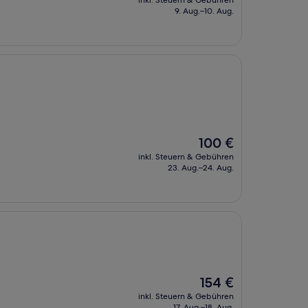
inkl. Steuern & Gebühren
beträgt
9. Aug.–10. Aug.
108 €
Der
100 €
Preis
inkl. Steuern & Gebühren
beträgt
23. Aug.–24. Aug.
100 €
Der
154 €
Preis
inkl. Steuern & Gebühren
beträgt
17. Aug.–18. Aug.