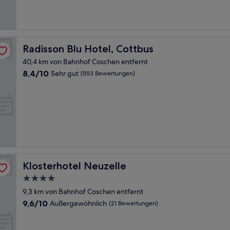
Bewertungen)
Radisson Blu Hotel, Cottbus
Radisson Blu Hotel, Cottbus
40,4 km von Bahnhof Coschen entfernt
8.4
8,4/10
Sehr gut
(553 Bewertungen)
von
10,
Sehr
gut,
(553
Bewertungen)
Klosterhotel Neuzelle
Klosterhotel Neuzelle
4.0-
Sterne-
9,3 km von Bahnhof Coschen entfernt
Unterkunft
9.6
9,6/10
Außergewöhnlich
(21 Bewertungen)
von
10,