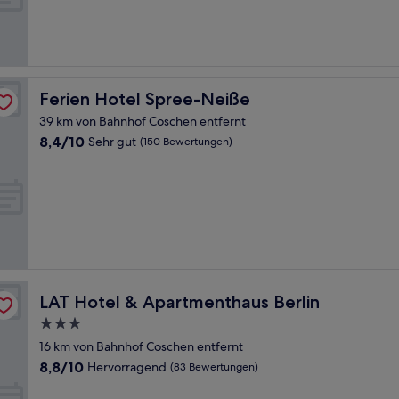
(157
Bewertungen)
Ferien Hotel Spree-Neiße
Ferien Hotel Spree-Neiße
39 km von Bahnhof Coschen entfernt
8.4
8,4/10
Sehr gut
(150 Bewertungen)
von
10,
Sehr
gut,
(150
Bewertungen)
LAT Hotel & Apartmenthaus Berlin
LAT Hotel & Apartmenthaus Berlin
3.0-
Sterne-
16 km von Bahnhof Coschen entfernt
Unterkunft
8.8
8,8/10
Hervorragend
(83 Bewertungen)
von
10,