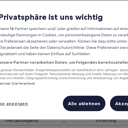
 Privatsphäre ist uns wichtig
nsere
16
Partner speichern und/ oder greifen auf Informationen auf ein
eindeutige Kennungen in Cookies, um personenbezogene Daten zu verarb
e Präferenzen akzeptieren oder verwalten. Klicken Sie dazu bitte unten
ie jederzeit die Seite der Datenschutzrichtlinie. Diese Präferenzen we
ignalisiert und haben keinen Einfluss auf Surfdaten.
unsere Partner verarbeiten Daten, um Folgendes bereitzustelle
Verdiene Prämien für jede
wahrgenommene Übernachtung
enauer Standortdaten. Endgeräteeigenschaften zur Identifikation aktiv abfragen. Spei
Informationen auf einem Endgerät. Personalisierte Werbung und Inhalte, Messung von We
ance von Inhalten, Zielgruppenforschung sowie Entwicklung und Verbesserung von Ange
Partner (Lieferanten)
ke anzeigen
Alle ablehnen
Akze
Morgen
Dieses Wochenende
8. Aug. - 9. Aug.
7. Aug. - 9. Aug.
Preis (aufsteigend)
Entfernung