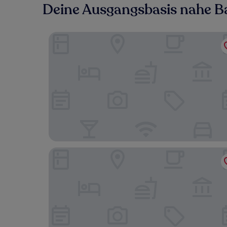
Deine Ausgangsbasis nahe 
Landgasthof & Hotel Waldow
Bergschänke & Berghotel