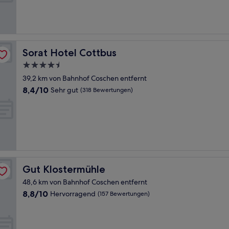
Außergewöhnlich,
(21
Bewertungen)
Sorat Hotel Cottbus
Sorat Hotel Cottbus
4.5-
Sterne-
39,2 km von Bahnhof Coschen entfernt
Unterkunft
8.4
8,4/10
Sehr gut
(318 Bewertungen)
von
10,
Sehr
gut,
(318
Bewertungen)
Gut Klostermühle
Gut Klostermühle
48,6 km von Bahnhof Coschen entfernt
8.8
8,8/10
Hervorragend
(157 Bewertungen)
von
10,
Hervorragend,