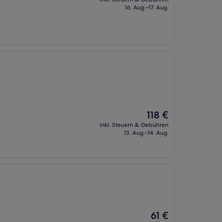
beträgt
16. Aug.–17. Aug.
92 €
Der
118 €
Preis
inkl. Steuern & Gebühren
beträgt
13. Aug.–14. Aug.
118 €
Der
61 €