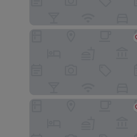
Wellnesshotel Christinenhof Spa
Holiday Inn Cottbus by IHG