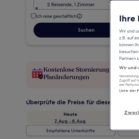
2 Reisende, 1 Zimmer
Ihre
Ich reise geschäftlich
Suchen
Wir und u
z.B. auf 
können Ihr
besuchen S
Partnern s
Wir und 
Kostenlose Stornierung bei
Planänderungen
Verwendung g
Zugriff auf 
der Perform
Liste der 
Überprüfe die Preise für diese Daten
Zwec
Heute
7. Aug. - 8. Aug.
Empfohlene Unterkünfte