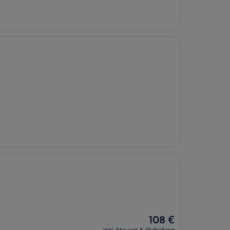
Der
108 €
Preis