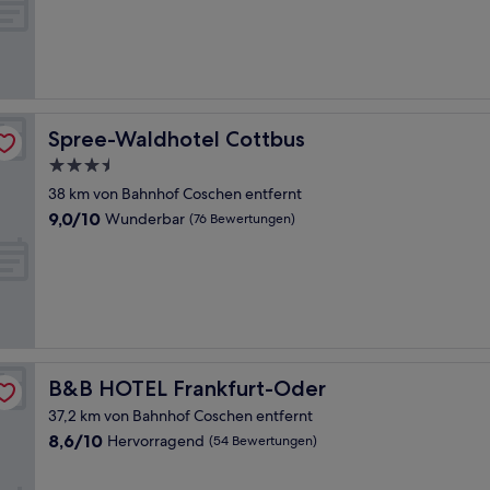
gut,
(356
Bewertungen)
Spree-Waldhotel Cottbus
Spree-Waldhotel Cottbus
3.5-
Sterne-
38 km von Bahnhof Coschen entfernt
Unterkunft
9.0
9,0/10
Wunderbar
(76 Bewertungen)
von
10,
Wunderbar,
(76
Bewertungen)
B&B HOTEL Frankfurt-Oder
B&B HOTEL Frankfurt-Oder
37,2 km von Bahnhof Coschen entfernt
8.6
8,6/10
Hervorragend
(54 Bewertungen)
von
10,