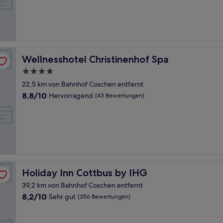
Hervorragend,
(83
Bewertungen)
Wellnesshotel Christinenhof Spa
Wellnesshotel Christinenhof Spa
4.0-
Sterne-
22,5 km von Bahnhof Coschen entfernt
Unterkunft
8.8
8,8/10
Hervorragend
(43 Bewertungen)
von
10,
Hervorragend,
(43
Bewertungen)
Holiday Inn Cottbus by IHG
Holiday Inn Cottbus by IHG
39,2 km von Bahnhof Coschen entfernt
8.2
8,2/10
Sehr gut
(356 Bewertungen)
von
10,
Sehr