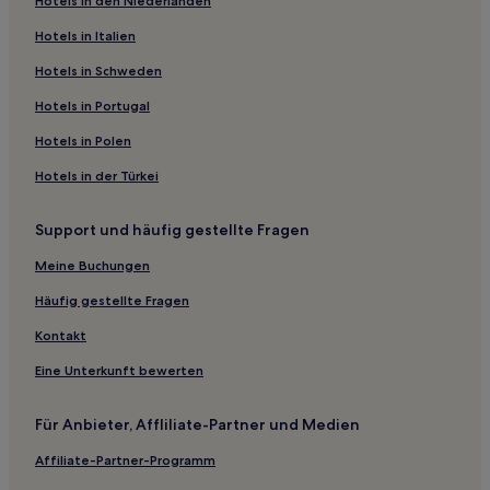
Hotels in den Niederlanden
Familien in Meißen
Hotels mit inbegriffenem Frühstück in Meißen
Hotels in Italien
Hotels mit Pool in Breitenbrunn/Erzgeb.
Hotels in Schweden
Haustierfreundliche in Breitenbrunn/Erzgeb.
Hotels in Portugal
Familien in Chemnitz
Hotels in Polen
Business in Nord
Hotels in der Türkei
Familien in Nord
Support und häufig gestellte Fragen
Haustierfreundliche in Nord
Haustierfreundliche nahe Störmthaler See
Meine Buchungen
Hotels mit Wellnessbereich nahe Störmthaler See
Häufig gestellte Fragen
Hotels mit inbegriffenem Frühstück nahe Störmthaler See
Kontakt
Günstige nahe Störmthaler See
Eine Unterkunft bewerten
Hotels mit Parkplatz in Moritzburg
Für Anbieter, Affliliate-Partner und Medien
Hotels mit Küchenzeile in Bad Schlema
Affiliate-Partner-Programm
Haustierfreundliche in Marienberg