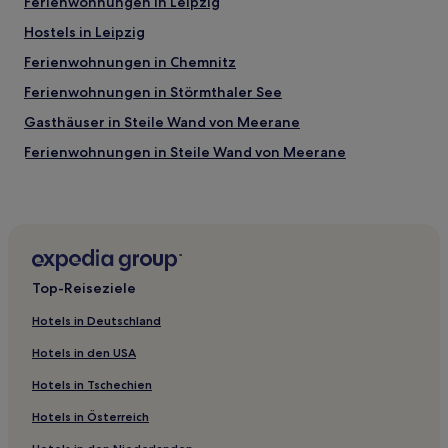
Ferienwohnungen in Leipzig
Hostels in Leipzig
Ferienwohnungen in Chemnitz
Ferienwohnungen in Störmthaler See
Gasthäuser in Steile Wand von Meerane
Ferienwohnungen in Steile Wand von Meerane
Ferienwohnungen in Dresden
Haustierfreundliche in Zentrum-Ost
Hotels mit Parkplatz in Riesa
Familien in Löbtau
Top-Reiseziele
Hotels mit Parkplatz in Löbtau
Hotels in Deutschland
Hotels mit Parkplatz in Direktionsbezirk Chemnitz
Hotels in den USA
Haustierfreundliche in Direktionsbezirk Chemnitz
Hotels in Tschechien
Hotels mit WLAN in Direktionsbezirk Chemnitz
Hotels in Österreich
Haustierfreundliche in Meißen