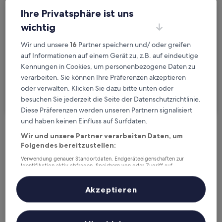
Bahnhof Lauterbach-Steinbach, Bad Lausick, Sachsen
Ihre Privatsphäre ist uns
Daten
wichtig
Do., 20. Aug. - Fr., 21. Aug.
Wir und unsere
16
Partner speichern und/ oder greifen
Gäste
auf Informationen auf einem Gerät zu, z.B. auf eindeutige
2 Reisende, 1 Zimmer
Kennungen in Cookies, um personenbezogene Daten zu
verarbeiten. Sie können Ihre Präferenzen akzeptieren
Ich reise geschäftlich
oder verwalten. Klicken Sie dazu bitte unten oder
besuchen Sie jederzeit die Seite der Datenschutzrichtlinie.
Suchen
Diese Präferenzen werden unseren Partnern signalisiert
und haben keinen Einfluss auf Surfdaten.
Wir und unsere Partner verarbeiten Daten, um
Kostenlose Stornierung bei
Folgendes bereitzustellen:
Planänderungen
Verwendung genauer Standortdaten. Endgeräteeigenschaften zur
Identifikation aktiv abfragen. Speichern von oder Zugriff auf
Verdiene Prämien für jede
Informationen auf einem Endgerät. Personalisierte Werbung und
Inhalte, Messung von Werbeleistung und der Performance von Inhalten,
wahrgenommene Übernachtung
Zielgruppenforschung sowie Entwicklung und Verbesserung von
Akzeptieren
Angeboten.
Liste der Partner (Lieferanten)
Mehr sparen mit Preisen für Mitglieder