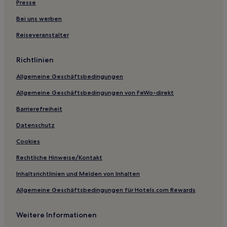
Hotels mit Parkplatz in Reudnitz-Thonberg
Presse
Haustierfreundliche in Reudnitz-Thonberg
Bei uns werben
Familien in Freiberg
Reiseveranstalter
Haustierfreundliche in Annaberg-Buchholz
Richtlinien
Familien in Leipzig
Allgemeine Geschäftsbedingungen
Hotels mit inbegriffenem Frühstück in Leipzig
Allgemeine Geschäftsbedingungen von FeWo-direkt
Haustierfreundliche in Pockau-Lengefeld
Haustierfreundliche in Zentrum
Barrierefreiheit
Familien in Zentrum
Datenschutz
Luxus in Zentrum
Cookies
Haustierfreundliche in Plauen
Rechtliche Hinweise/Kontakt
Hotels mit Parkplatz nahe Steile Wand von Meerane
Inhaltsrichtlinien und Melden von Inhalten
Haustierfreundliche nahe Steile Wand von Meerane
Allgemeine Geschäftsbedingungen für Hotels.com Rewards
Familien nahe Steile Wand von Meerane
Weitere Informationen
Hotels mit Pool nahe Steile Wand von Meerane