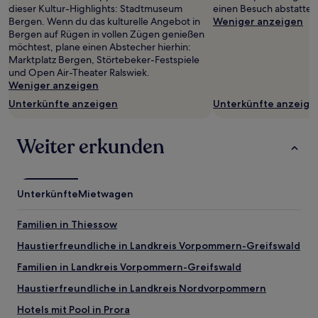
Verfügbarkeiten
dieser Kultur-Highlights: Stadtmuseum
einen Besuch abstatten
können
Bergen. Wenn du das kulturelle Angebot in
Weniger anzeigen
sich
Bergen auf Rügen in vollen Zügen genießen
ändern.
möchtest, plane einen Abstecher hierhin:
Es
Marktplatz Bergen, Störtebeker-Festspiele
können
und Open Air-Theater Ralswiek.
zusätzliche
Weniger anzeigen
Bedingungen
Unterkünfte anzeigen
Unterkünfte anzeige
gelten.
Weiter erkunden
Unterkünfte
Mietwagen
Familien in Thiessow
Haustierfreundliche in Landkreis Vorpommern-Greifswald
Familien in Landkreis Vorpommern-Greifswald
Haustierfreundliche in Landkreis Nordvorpommern
Hotels mit Pool in Prora