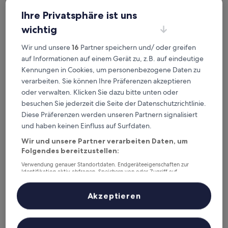
Überprüfe die Preise für diese Daten
Ihre Privatsphäre ist uns
wichtig
Heute
Morgen
6. Aug. - 7. Aug.
7. Aug. - 8. Aug.
Wir und unsere
16
Partner speichern und/ oder greifen
Dieses Wochenende
Nächstes Wochenende
auf Informationen auf einem Gerät zu, z.B. auf eindeutige
7. Aug. - 9. Aug.
14. Aug. - 16. Aug.
Kennungen in Cookies, um personenbezogene Daten zu
Top 5 Hotels in der Nähe von
verarbeiten. Sie können Ihre Präferenzen akzeptieren
oder verwalten. Klicken Sie dazu bitte unten oder
Bahnhof Teschenhagen auf
besuchen Sie jederzeit die Seite der Datenschutzrichtlinie.
einen Blick
Diese Präferenzen werden unseren Partnern signalisiert
und haben keinen Einfluss auf Surfdaten.
Hafenhotel zu Putbus
— Liegt in 9,7 km von Bahnhof
Wir und unsere Partner verarbeiten Daten, um
Teschenhagen entfernt. Gästebewertung: 10/10 —
Folgendes bereitzustellen:
Außergewöhnlich.
Verwendung genauer Standortdaten. Endgeräteeigenschaften zur
Landhotel Kastanienallee
— Liegt in 8,1 km von Bahnhof
Identifikation aktiv abfragen. Speichern von oder Zugriff auf
Teschenhagen entfernt. Gästebewertung: 8,8/10 —
Informationen auf einem Endgerät. Personalisierte Werbung und
Hervorragend.
Inhalte, Messung von Werbeleistung und der Performance von Inhalten,
Zielgruppenforschung sowie Entwicklung und Verbesserung von
Akzeptieren
Parkhotel Rügen
— 4.5-Sterne-Hotel in 4,3 km von Bahnhof
Angeboten.
Teschenhagen entfernt. Gästebewertung: 8,8/10 —
Liste der Partner (Lieferanten)
Hervorragend.