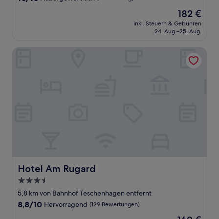
von
Der
182 €
10,
Preis
Außergewöhnlich,
inkl. Steuern & Gebühren
beträgt
24. Aug.–25. Aug.
(1
182 €
Bewertung)
Hotel Am Rugard
Hotel Am Rugard
Hotel Am Rugard
3.5-
Sterne-
5,8 km von Bahnhof Teschenhagen entfernt
Unterkunft
8.8
8,8/10
Hervorragend
(129 Bewertungen)
von
Der