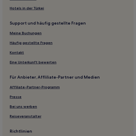
Haustierfreundliche in Rügen
Hotels in der Türkei
Hotels mit Wellnessbereich in Rügen
Support und häufig gestellte Fragen
Familien in Rügen
Hotels mit Pool in Rügen
Meine Buchungen
Familien in Putbus
Häufig gestellte Fragen
Haustierfreundliche in Putbus
Kontakt
Haustierfreundliche in Mönchgut-Granitz
Eine Unterkunft bewerten
Hotels mit Wellnessbereich in Mönchgut-Granitz
Für Anbieter, Affliliate-Partner und Medien
Familien in Sassnitz
Affiliate-Partner-Programm
Familien in Stralsund
Haustierfreundliche in Juliusruh
Presse
Familien in Juliusruh
Bei uns werben
Hotels mit Pool in Dranske
Reiseveranstalter
Hotels mit Küchenzeile in Dranske
Richtlinien
Haustierfreundliche in Dranske