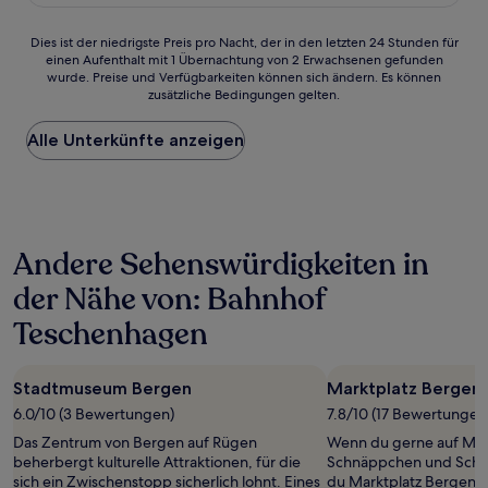
134 €
(76
Bewertungen)
Dies
Dies ist der niedrigste Preis pro Nacht, der in den letzten 24 Stunden für
einen Aufenthalt mit 1 Übernachtung von 2 Erwachsenen gefunden
ist
wurde. Preise und Verfügbarkeiten können sich ändern. Es können
der
zusätzliche Bedingungen gelten.
niedrigste
Preis
Alle Unterkünfte anzeigen
pro
Nacht,
der
in
den
letzten
Andere Sehenswürdigkeiten in
24 Stunden
für
der Nähe von: Bahnhof
einen
Aufenthalt
Teschenhagen
mit
1 Übernachtung
von
Stadtmuseum Bergen
Marktplatz Bergen
2 Erwachsenen
6.0/10 (3 Bewertungen)
7.8/10 (17 Bewertungen
gefunden
wurde.
Das Zentrum von Bergen auf Rügen
Wenn du gerne auf Mär
Preise
beherbergt kulturelle Attraktionen, für die
Schnäppchen und Schätz
und
sich ein Zwischenstopp sicherlich lohnt. Eines
du Marktplatz Bergen i