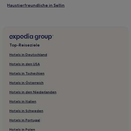
Haustierfreundliche in Sellin
Familien in Neddesitz
Hotels mit Pool in Neddesitz
Hotels mit Fitnessbereich in Binz
Hotels mit inbegriffenem Frühstück in Binz
Top-Reiseziele
Hotels mit Parkplatz in Binz
Hotels in Deutschland
Strand in Binz
Hotels in den USA
Business in Binz
Hotels in Tschechien
Luxus in Binz
Hotels in Österreich
Familien in Binz
Hotels in den Niederlanden
Hotels mit Parkplatz in Halbinsel Mönchgut
Haustierfreundliche in Halbinsel Mönchgut
Hotels in Italien
Familien in Göhren
Hotels in Schweden
Haustierfreundliche in Sagard
Hotels in Portugal
Hotels mit Parkplatz in Rügen
Hotels in Polen