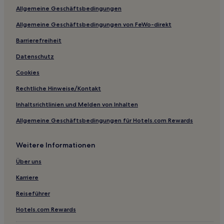
Allgemeine Geschäftsbedingungen
Hotels mit Parkplatz in Dranske
Allgemeine Geschäftsbedingungen von FeWo-direkt
Hotels mit Parkplatz in Halbinsel Wittow
Hotels mit Küchenzeile in Halbinsel Wittow
Barrierefreiheit
Haustierfreundliche in Bergen auf Rügen
Datenschutz
Haustierfreundliche in Breege
Cookies
Familien in Glowe
Rechtliche Hinweise/Kontakt
Haustierfreundliche in Glowe
Inhaltsrichtlinien und Melden von Inhalten
Familien in Greifswald
Allgemeine Geschäftsbedingungen für Hotels.com Rewards
Haustierfreundliche in Greifswald
Weitere Informationen
Haustierfreundliche in Altstadt Stralsund
Familien in Altstadt Stralsund
Über uns
Familien in Klein Zicker
Karriere
Grubnow Hotels
Reiseführer
Lüßvitz Hotels
Hotels.com Rewards
Hotels nahe Dokumentationszentrum Prora