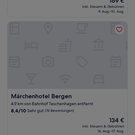
169 €
10,
Preis
Hervorragend,
inkl. Steuern & Gebühren
beträgt
9. Aug.–10. Aug.
(129
169 €
Bewertungen)
Märchenhotel Bergen
Märchenhotel Bergen
Märchenhotel Bergen
4,9 km von Bahnhof Teschenhagen entfernt
8.4
8,4/10
Sehr gut
(76 Bewertungen)
von
Der
134 €
10,
Preis
Sehr
inkl. Steuern & Gebühren
beträgt
16. Aug.–17. Aug.
gut,