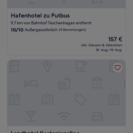
Hafenhotel zu Putbus
Hafenhotel zu Putbus
9,7 km von Bahnhof Teschenhagen entfernt
10.0
10/10
Außergewöhnlich
(4 Bewertungen)
von
Der
157 €
10,
Preis
Außergewöhnlich,
inkl. Steuern & Gebühren
beträgt
18. Aug.–19. Aug.
(4
157 €
Bewertungen)
Landhotel Kastanienallee
Landhotel Kastanienallee