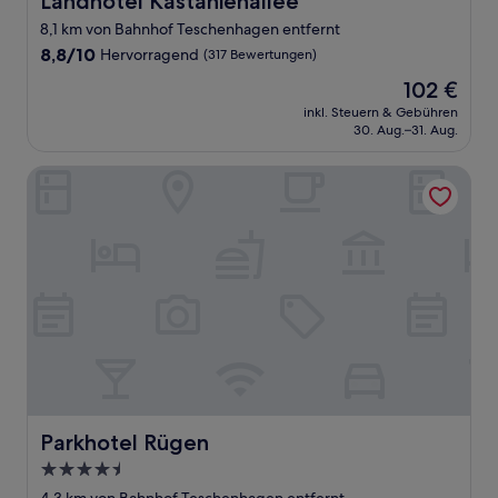
Landhotel Kastanienallee
8,1 km von Bahnhof Teschenhagen entfernt
8.8
8,8/10
Hervorragend
(317 Bewertungen)
von
Der
102 €
10,
Preis
Hervorragend,
inkl. Steuern & Gebühren
beträgt
30. Aug.–31. Aug.
(317
102 €
Bewertungen)
Parkhotel Rügen
Parkhotel Rügen
Parkhotel Rügen
4.5-
Sterne-