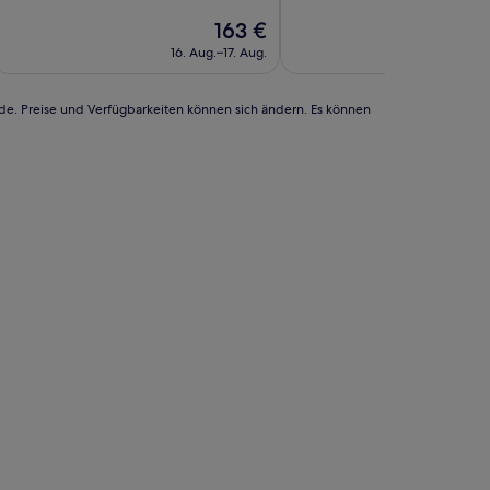
10,
10,
Außergewöhnlich,
Der
Außergewöhnlich,
163 €
(7
Preis
(56
16. Aug.–17. Aug.
24. Au
Bewertungen)
beträgt
Bewertungen)
163 €
rde. Preise und Verfügbarkeiten können sich ändern. Es können