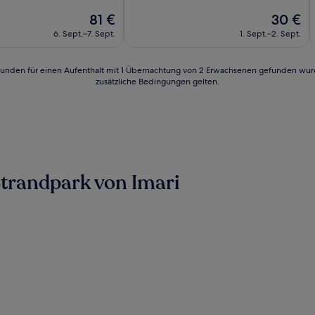
10,
Der
(29
Der
81 €
30 €
Preis
Bewertungen)
Preis
6. Sept.–7. Sept.
1. Sept.–2. Sept.
n)
beträgt
beträgt
81 €
30 €
24 Stunden für einen Aufenthalt mit 1 Übernachtung von 2 Erwachsenen gefunden wu
zusätzliche Bedingungen gelten.
trandpark von Imari