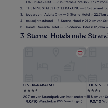
ONCRI-KARATSU
— 3.5-Sterne-Hotel in 20,7 km von 
THE NINE STATES HOTEL KARATSU
— 3.5-Sterne-Hote
joygarden - Adults Only
— 3-Sterne-Hotel in 22,7 km v
nakaojinrokuhotel
— 3-Sterne-Hotel in 21,2 km von St
Karatsu Seaside Hotel
— 3.5-Sterne-Hotel in 12,9 km 
3-Sterne-Hotels nahe Strand
ONCRI-KARATSU
THE NINE S
ONCRI-KARATSU
THE NINE S
ONCRI-KARATSU
THE NINE 
3.5-
3.5-
Sterne-
Sterne-
20,7 km von Strandpark von Imari entfernt
15,8 km von S
Unterkunft
Unterkunft
9.0
9.0
9,0/10
9,0/10
Wunderbar
Wu
(150 Bewertungen)
von
von