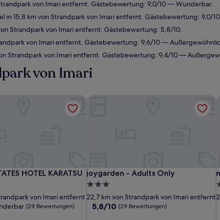
Strandpark von Imari entfernt. Gästebewertung: 9,0/10 — Wunderbar.
l in 15,8 km von Strandpark von Imari entfernt. Gästebewertung: 9,0/
on Strandpark von Imari entfernt. Gästebewertung: 5,8/10.
randpark von Imari entfernt. Gästebewertung: 9,6/10 — Außergewöhnlic
von Strandpark von Imari entfernt. Gästebewertung: 9,4/10 — Außergew
park von Imari
TATES HOTEL KARATSU
joygarden - Adults Only
n
TATES HOTEL KARATSU
joygarden - Adults Only
n
STATES HOTEL KARATSU
joygarden - Adults Only
n
3.0-
3
Sterne-
S
trandpark von Imari entfernt
22,7 km von Strandpark von Imari entfernt
2
Unterkunft
U
5.8
5,8/10
nderbar
(29 Bewertungen)
(29 Bewertungen)
von