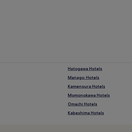
Hatogawa Hotels
Manago: Hotels
Kamenoura Hotels
Momonokawa Hotels
Omachi Hotels
Kabeshima Hotels
Ryokans in Ureshino
2-Sterne-Hotels in Karatsu