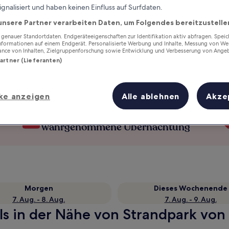
ignalisiert und haben keinen Einfluss auf Surfdaten.
unsere Partner verarbeiten Daten, um Folgendes bereitzustelle
enauer Standortdaten. Endgeräteeigenschaften zur Identifikation aktiv abfragen. Spei
Informationen auf einem Endgerät. Personalisierte Werbung und Inhalte, Messung von We
ance von Inhalten, Zielgruppenforschung sowie Entwicklung und Verbesserung von Ange
Partner (Lieferanten)
ke anzeigen
Alle ablehnen
Akze
Verdiene Prämien für jede
wahrgenommene Übernachtung
Morgen
Dieses Wochenende
7. Aug. - 8. Aug.
7. Aug. - 9. Aug.
s in der Nähe von Strandpark von I