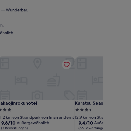
10 — Wunderbar.
h.
öhnlich.
akaojinrokuhotel
Karatsu Seaside Hotel
akaojinrokuhotel
Karatsu Seaside Hotel
akaojinrokuhotel
Karatsu Seaside Hotel
.0-
3.5-
terne-
Sterne-
1,2 km von Strandpark von Imari entfernt
12,9 km von Strandpark von Ima
nterkunft
Unterkunft
9.6
9.4
9,6/10
9,4/10
Außergewöhnlich
Außergewöhnlich
von
von
(7 Bewertungen)
(56 Bewertungen)