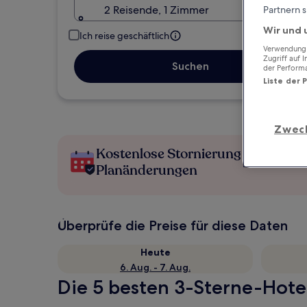
2 Reisende, 1 Zimmer
Partnern s
Wir und 
Ich reise geschäftlich
Verwendung g
Zugriff auf 
Suchen
der Perform
Liste der 
Zwec
Kostenlose Stornierung bei
Planänderungen
Überprüfe die Preise für diese Daten
Heute
6. Aug. - 7. Aug.
Die 5 besten 3-Sterne-Hotel