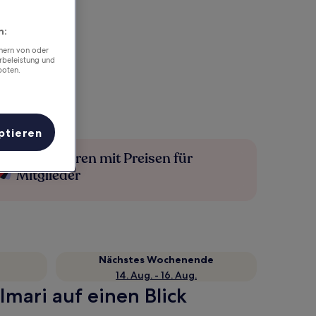
n:
chern von oder
rbeleistung und
boten.
ptieren
Mehr sparen mit Preisen für
Mitglieder
Nächstes Wochenende
14. Aug. - 16. Aug.
mari auf einen Blick