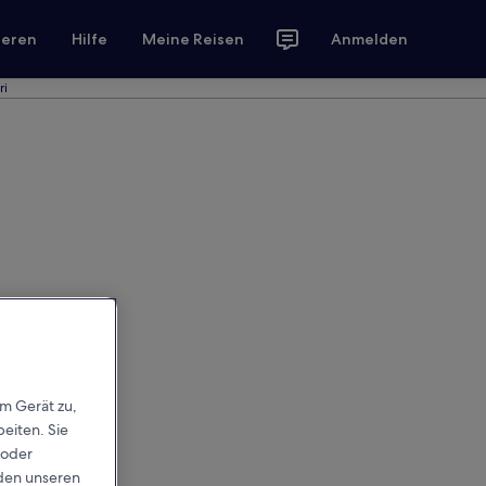
ieren
Hilfe
Meine Reisen
Anmelden
ri
em Gerät zu,
eiten. Sie
 oder
rden unseren