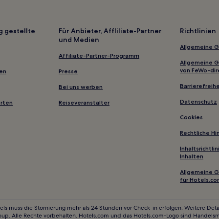
g gestellte
Für Anbieter, Affliliate-Partner
Richtlinien
und Medien
Allgemeine 
Affiliate-Partner-Programm
Allgemeine 
von FeWo-dir
gen
Presse
Barrierefreihe
Bei uns werben
Datenschutz
erten
Reiseveranstalter
Cookies
Rechtliche H
Inhaltsrichtl
Inhalten
Allgemeine 
für Hotels.c
els muss die Stornierung mehr als 24 Stunden vor Check-in erfolgen. Weitere Detai
oup. Alle Rechte vorbehalten. Hotels.com und das Hotels.com-Logo sind Handels