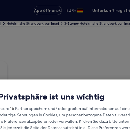
•
App öffnen
EUR
Unterkunft registr
i
Hotels nahe Strandpark von Imari
3-Sterne-Hotels nahe Strandpark von Ima
 Privatsphäre ist uns wichtig
nsere
16
Partner speichern und/ oder greifen auf Informationen auf ein
eindeutige Kennungen in Cookies, um personenbezogene Daten zu verarb
e Präferenzen akzeptieren oder verwalten. Klicken Sie dazu bitte unten
ie jederzeit die Seite der Datenschutzrichtlinie. Diese Präferenzen we