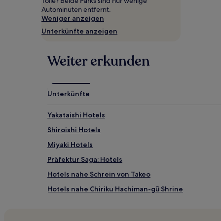
Tolle? Beide Parks sind nur wenige
wurde.
Autominuten entfernt.
Preise
Weniger anzeigen
und
Unterkünfte anzeigen
Verfügbarkeiten
können
sich
Weiter erkunden
ändern.
Es
können
zusätzliche
Unterkünfte
Bedingungen
gelten.
Yakataishi Hotels
Shiroishi Hotels
Miyaki Hotels
Präfektur Saga: Hotels
Hotels nahe Schrein von Takeo
Hotels nahe Chiriku Hachiman-gū Shrine
Hotels nahe Burg Nagoya
3-Sterne-Hotels in Saga