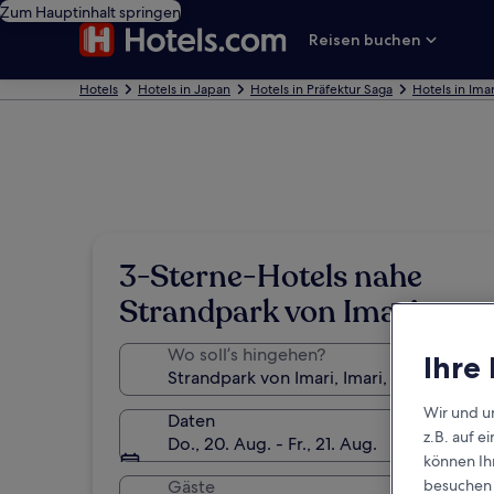
Zum Hauptinhalt springen
Reisen buchen
Hotels
Hotels in Japan
Hotels in Präfektur Saga
Hotels in Imar
3-Sterne-Hotels nahe
Strandpark von Imari
Wo soll’s hingehen?
Ihre
Wir und u
Daten
z.B. auf 
Do., 20. Aug. - Fr., 21. Aug.
können Ihr
besuchen S
Gäste