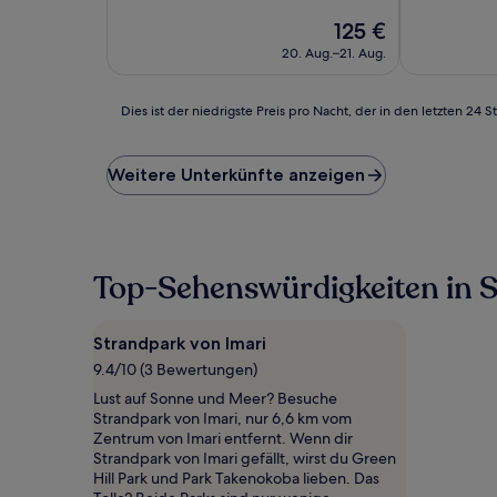
10,
10,
Wunderbar,
Der
Wunderbar,
125 €
(150
Preis
(29
20. Aug.–21. Aug.
Bewertungen)
beträgt
Bewertunge
125 €
Dies
Dies ist der niedrigste Preis pro Nacht, der in den letzten 
ist
der
niedrigste
Weitere Unterkünfte anzeigen
Preis
pro
Nacht,
der
in
Top-Sehenswürdigkeiten in S
den
letzten
24 Stunden
Strandpark von Imari
für
9.4/10 (3 Bewertungen)
einen
Aufenthalt
Lust auf Sonne und Meer? Besuche
mit
Strandpark von Imari, nur 6,6 km vom
1 Übernachtung
Zentrum von Imari entfernt. Wenn dir
von
Strandpark von Imari gefällt, wirst du Green
2 Erwachsenen
Hill Park und Park Takenokoba lieben. Das
gefunden