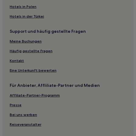
Hotels nahe Permian Basin Vietnam Veterans Memorial
Hotels in Polen
Midland Hotels
Hotels in der Türkei
Hotels nahe McDonald Observatory
Sanderson Hotels
Support und häufig gestellte Fragen
Loving County: Hotels
Meine Buchungen
Hotels nahe James Rooney Memorial Park
Häufig gestellte Fragen
Hotels nahe Fort Leaton State Historic Site
Kontakt
Hotels nahe Marfa Lights Viewing Center
Eine Unterkunft bewerten
Hotels nahe Haley Memorial Library and History Center
Ozona Hotels
Für Anbieter, Affliliate-Partner und Medien
Hotels nahe McCamey Park
Affiliate-Partner-Programm
Winkler County: Hotels
Presse
Motels in El Paso
Bei uns werben
Familien in Monahans
Reiseveranstalter
Hotels mit inbegriffenem Frühstück in Fort Stockton