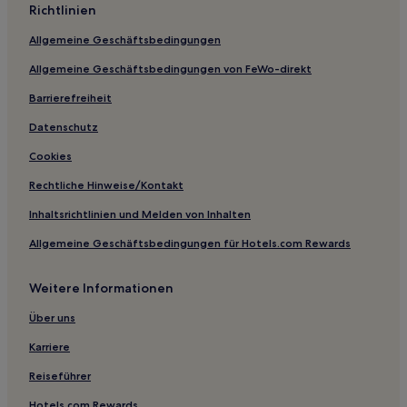
Hotels mit Pool in Fort Stockton
Richtlinien
Hotels mit Parkplatz in Midland
Allgemeine Geschäftsbedingungen
Hotels mit Pool in Midland
Allgemeine Geschäftsbedingungen von FeWo-direkt
Günstige in Midland
Barrierefreiheit
Business in Midland
Datenschutz
Günstige in Big Lake
Cookies
Günstige in Van Horn
Rechtliche Hinweise/Kontakt
Haustierfreundliche in Van Horn
Inhaltsrichtlinien und Melden von Inhalten
Hotels mit inbegriffenem Frühstück in Van Horn
Allgemeine Geschäftsbedingungen für Hotels.com Rewards
Günstige in Big Bend
Haustierfreundliche in Big Bend
Weitere Informationen
Familien in El Paso
Über uns
Business in El Paso
Karriere
Reiseführer
Hotels.com Rewards