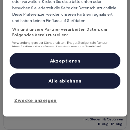
oder verwalten. Klicken Sie dazu bitte unten oder
besuchen Sie jederzeit die Seite der Datenschutzrichtlinie.
Riata Inn
Diese Präferenzen werden unseren Partnern signalisiert
und haben keinen Einfluss auf Surfdaten.
Wir und unsere Partner verarbeiten Daten, um
Folgendes bereitzustellen:
Verwendung genauer Standortdaten. Endgeräteeigenschaften zur
Identifikation aktiv abfragen. Speichern von oder Zugriff auf
Informationen auf einem Endgerät. Personalisierte Werbung und
Inhalte, Messung von Werbeleistung und der Performance von Inhalten,
Zielgruppenforschung sowie Entwicklung und Verbesserung von
Akzeptieren
Angeboten.
Liste der Partner (Lieferanten)
Alle ablehnen
Riata Inn
Riata Inn
2.5-
Sterne-
6,3 km von Flughafen Marfa (MRF) entfernt
Zwecke anzeigen
Unterkunft
8.6
8,6/10
Hervorragend
(716 Bewertungen)
von
Der
92 €
10,
Preis
Hervorragend,
inkl. Steuern & Gebühren
beträgt
11. Aug.–12. Aug.
(716
92 €
Bewertungen)