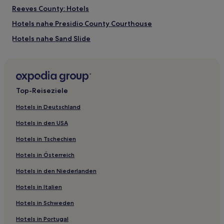
Reeves County: Hotels
Hotels nahe Presidio County Courthouse
Hotels nahe Sand Slide
Midland County: Hotels
Hotels nahe Permian Basin Petroleum Museum
Rankin Hotels
Top-Reiseziele
Best Hotels
Hotels in Deutschland
Hotels nahe Marfa and Presidio County Museum
Hotels in den USA
Hotels nahe Hallie Stillwell Hall of Fame Museum
Hotels in Tschechien
Presidio County: Hotels
Hotels in Österreich
Hotels nahe Northside Park
Hotels in den Niederlanden
Hotels nahe The Horseshoe Midland County Multipurpose
Facility
Hotels in Italien
Iraan Hotels
Hotels in Schweden
Hotels nahe Balmorhea State Park
Hotels in Portugal