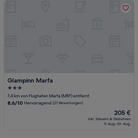
Glampinn Marfa
Glampinn Marfa
Glampinn Marfa
3.0-
Sterne-
7,4 km von Flughafen Marfa (MRF) entfernt
Unterkunft
8.6
8,6/10
Hervorragend
(27 Bewertungen)
von
Der
205 €
10,
Preis
Hervorragend,
inkl. Steuern & Gebühren
beträgt
9. Aug.–10. Aug.
(27
205 €
Bewertungen)