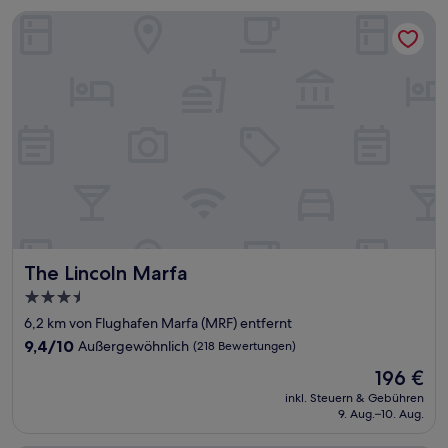
The Lincoln Marfa
The Lincoln Marfa
The Lincoln Marfa
3.5-
Sterne-
6,2 km von Flughafen Marfa (MRF) entfernt
Unterkunft
9.4
9,4/10
Außergewöhnlich
(218 Bewertungen)
von
Der
196 €
10,
Preis
Außergewöhnlich,
inkl. Steuern & Gebühren
beträgt
9. Aug.–10. Aug.
(218
196 €
Bewertungen)