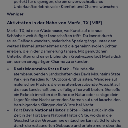
n
perfekt für diejenigen, die ein unverwechselbares
t
e
Unterkunftserlebnis voller Komfort und Charme wünschen.
e
m
Weniger
r
n
g
e
Aktivitäten in der Nähe von Marfa, TX (MRF)
e
u
ö
Marfa, TX, ist eine Wüstenoase, wo Kunst auf die raue
e
f
Schönheit weitläufiger Landschaften trifft. Du kannst durch
n
f
raues Gelände wandern, malerische Spaziergänge unter dem
F
n
weiten Himmel unternehmen und die geheimnisvollen Lichter
e
e
erleben, die in der Dämmerung tanzen. Mit gemütlichen
n
t
Unterkünften und einer blühenden Kreativszene lädt Marfa dich
s
ein, seinen einzigartigen Charme zu erkunden.
t
e
W
Davis Mountains State Park
– Erkunde die
r
i
atemberaubenden Landschaften des Davis Mountains State
g
r
Park, ein Paradies für Outdoor-Enthusiasten. Wandere auf
e
d
malerischen Pfaden, die eine atemberaubende Aussicht auf
ö
i
die raue Landschaft und vielfältige Tierwelt bieten. Genieße
f
n
ein Picknick inmitten der Ruhe der Natur oder schlage dein
f
e
Lager für eine Nacht unter den Sternen auf und lausche den
n
i
beruhigenden Klängen der Wüste bei Nacht.
e
n
W
Fort Davis National Historic Site
– Reise zurück in die
t
e
i
Zeit in der Fort Davis National Historic Site, wo du in die
m
r
Geschichte der Grenzarmee eintauchen kannst. Schlendere
n
d
durch die restaurierten Gebäude und erfahre mehr über die