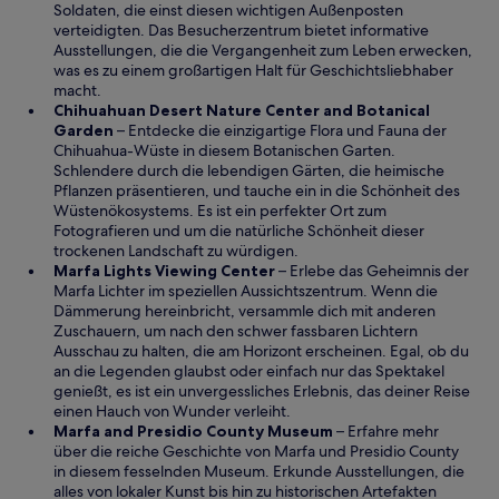
e
i
Soldaten, die einst diesen wichtigen Außenposten
u
n
verteidigten. Das Besucherzentrum bietet informative
e
e
Ausstellungen, die die Vergangenheit zum Leben erwecken,
n
i
was es zu einem großartigen Halt für Geschichtsliebhaber
F
n
macht.
e
e
Chihuahuan Desert Nature Center and Botanical
W
n
m
Garden
– Entdecke die einzigartige Flora und Fauna der
i
s
n
Chihuahua-Wüste in diesem Botanischen Garten.
r
t
e
Schlendere durch die lebendigen Gärten, die heimische
d
e
u
Pflanzen präsentieren, und tauche ein in die Schönheit des
i
r
e
Wüstenökosystems. Es ist ein perfekter Ort zum
n
g
n
Fotografieren und um die natürliche Schönheit dieser
e
e
F
trockenen Landschaft zu würdigen.
i
ö
W
e
Marfa Lights Viewing Center
– Erlebe das Geheimnis der
n
f
i
n
Marfa Lichter im speziellen Aussichtszentrum. Wenn die
e
f
r
s
Dämmerung hereinbricht, versammle dich mit anderen
m
n
d
t
Zuschauern, um nach den schwer fassbaren Lichtern
n
e
i
e
Ausschau zu halten, die am Horizont erscheinen. Egal, ob du
e
t
n
r
an die Legenden glaubst oder einfach nur das Spektakel
u
e
g
genießt, es ist ein unvergessliches Erlebnis, das deiner Reise
e
i
e
einen Hauch von Wunder verleiht.
n
n
ö
W
Marfa and Presidio County Museum
– Erfahre mehr
F
e
f
i
über die reiche Geschichte von Marfa und Presidio County
e
m
f
r
in diesem fesselnden Museum. Erkunde Ausstellungen, die
n
n
n
d
alles von lokaler Kunst bis hin zu historischen Artefakten