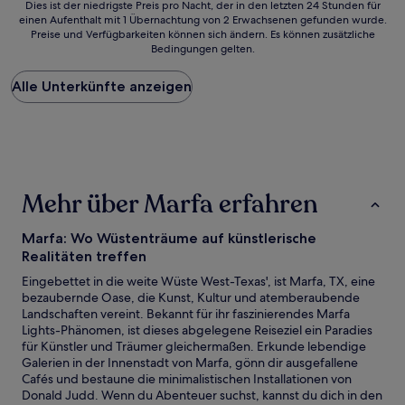
Dies
Dies ist der niedrigste Preis pro Nacht, der in den letzten 24 Stunden für
einen Aufenthalt mit 1 Übernachtung von 2 Erwachsenen gefunden wurde.
ist
Preise und Verfügbarkeiten können sich ändern. Es können zusätzliche
der
Bedingungen gelten.
niedrigste
Preis
Alle Unterkünfte anzeigen
pro
Nacht,
der
in
den
letzten
24 Stunden
Mehr über Marfa erfahren
für
einen
Aufenthalt
Marfa: Wo Wüstenträume auf künstlerische
mit
Realitäten treffen
1 Übernachtung
Eingebettet in die weite Wüste West-Texas', ist Marfa, TX, eine
von
bezaubernde Oase, die Kunst, Kultur und atemberaubende
2 Erwachsenen
Landschaften vereint. Bekannt für ihr faszinierendes Marfa
gefunden
Lights-Phänomen, ist dieses abgelegene Reiseziel ein Paradies
wurde.
für Künstler und Träumer gleichermaßen. Erkunde lebendige
Preise
Galerien in der Innenstadt von Marfa, gönn dir ausgefallene
und
Cafés und bestaune die minimalistischen Installationen von
Verfügbarkeiten
Donald Judd. Wenn du Abenteuer suchst, kannst du dich in den
können