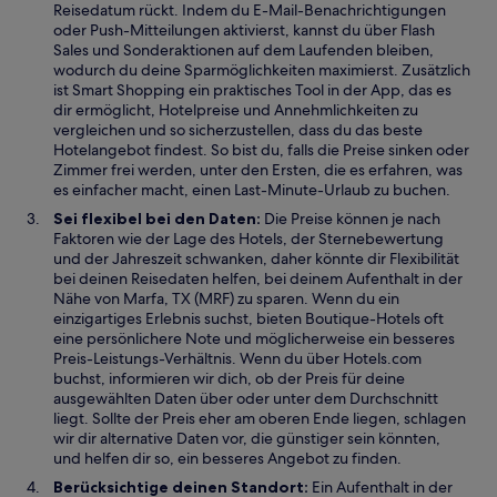
Reisedatum rückt. Indem du E-Mail-Benachrichtigungen
e
oder Push-Mitteilungen aktivierst, kannst du über Flash
t
Sales und Sonderaktionen auf dem Laufenden bleiben,
wodurch du deine Sparmöglichkeiten maximierst. Zusätzlich
ist Smart Shopping ein praktisches Tool in der App, das es
dir ermöglicht, Hotelpreise und Annehmlichkeiten zu
vergleichen und so sicherzustellen, dass du das beste
Hotelangebot findest. So bist du, falls die Preise sinken oder
Zimmer frei werden, unter den Ersten, die es erfahren, was
es einfacher macht, einen Last-Minute-Urlaub zu buchen.
Sei flexibel bei den Daten:
Die Preise können je nach
Faktoren wie der Lage des Hotels, der Sternebewertung
und der Jahreszeit schwanken, daher könnte dir Flexibilität
bei deinen Reisedaten helfen, bei deinem Aufenthalt in der
Nähe von Marfa, TX (MRF) zu sparen. Wenn du ein
einzigartiges Erlebnis suchst, bieten Boutique-Hotels oft
eine persönlichere Note und möglicherweise ein besseres
Preis-Leistungs-Verhältnis. Wenn du über Hotels.com
buchst, informieren wir dich, ob der Preis für deine
ausgewählten Daten über oder unter dem Durchschnitt
liegt. Sollte der Preis eher am oberen Ende liegen, schlagen
wir dir alternative Daten vor, die günstiger sein könnten,
und helfen dir so, ein besseres Angebot zu finden.
Berücksichtige deinen Standort:
Ein Aufenthalt in der