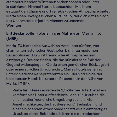
atemberaubenden Wüstenausblicken sonnen oder unter
sich
kristallklarem Himmel Sterne beobachten. Mit ihrem
ändern.
einzigartigen Charme und ihrer eklektischen Atmosphäre bietet
Es
Marfa einen unvergesslichen Kurzurlaub, der dich dazu einlädt,
können
das Unerwartete in jedem Moment zu umarmen.
zusätzliche
Weniger
Bedingungen
gelten.
Entdecke tolle Hotels in der Nähe von Marfa, TX
(MRF)
Marfa, TX bietet eine Auswahl an Hotelunterkünften, von
charmanten historischen Gasthöfen bis hin zu modernen
Luxusoptionen. Du wirst freundliche Atmosphären und
einzigartige Designs finden, die das künstlerische Flair der
Gegend widerspiegeln. Ob du einen gemütlichen Rückzugsort
oder einen stilvollen Urlaub suchst, Marfas Hotels gehen auf
unterschiedliche Reisepräferenzen ein. Hier sind einige der
beliebtesten Hotels bei unseren Reisenden in der Nähe von
Marfa, TX (MRF):
W
Riata Inn
: Dieses einladende 2,5-Sterne-Hotel bietet ein
i
komfortables Unterkunftserlebnis, ideal für Urlauber, die
r
eine haustierfreundliche Umgebung suchen. Mit
d
Annehmlichkeiten, die Haustiere vor Ort erlauben, und
i
einer einladenden Atmosphäre schafft es ein einzigartiges
n
Urlaubserlebnis. Reisende schätzen die durchdachten