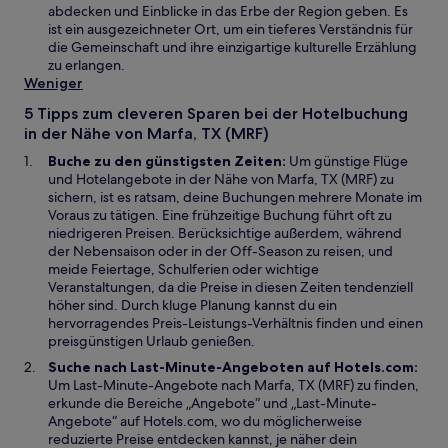
s
e
e
i
abdecken und Einblicke in das Erbe der Region geben. Es
t
u
t
n
ist ein ausgezeichneter Ort, um ein tieferes Verständnis für
e
e
e
die Gemeinschaft und ihre einzigartige kulturelle Erzählung
r
n
i
zu erlangen.
g
F
n
Weniger
e
e
e
5 Tipps zum cleveren Sparen bei der Hotelbuchung
ö
n
m
in der Nähe von Marfa, TX (MRF)
f
s
n
f
t
e
Buche zu den günstigsten Zeiten:
Um günstige Flüge
n
e
u
und Hotelangebote in der Nähe von Marfa, TX (MRF) zu
e
r
e
sichern, ist es ratsam, deine Buchungen mehrere Monate im
t
g
n
Voraus zu tätigen. Eine frühzeitige Buchung führt oft zu
e
F
niedrigeren Preisen. Berücksichtige außerdem, während
ö
e
der Nebensaison oder in der Off-Season zu reisen, und
f
n
meide Feiertage, Schulferien oder wichtige
f
s
Veranstaltungen, da die Preise in diesen Zeiten tendenziell
n
t
höher sind. Durch kluge Planung kannst du ein
e
e
hervorragendes Preis-Leistungs-Verhältnis finden und einen
t
r
preisgünstigen Urlaub genießen.
g
Suche nach Last-Minute-Angeboten auf Hotels.com:
e
Um Last-Minute-Angebote nach Marfa, TX (MRF) zu finden,
ö
erkunde die Bereiche „Angebote“ und „Last-Minute-
f
Angebote“ auf Hotels.com, wo du möglicherweise
f
reduzierte Preise entdecken kannst, je näher dein
n