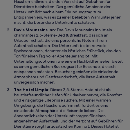
e
Haustierrichtlinien, die den Verzicht auf Gebühren für
i
Diensttiere beinhalten. Das gemütliche Ambiente der
n
Unterkunft lädt nach einem Erkundungstag zum
e
Entspannen ein, was es zu einer beliebten Wahl unter jenen
m
macht, die besondere Unterkünfte schätzen.
n
W
Davis Mountains Inn
: Das Davis Mountains Inn ist ein
e
i
charmantes 2,5-Sterne-Bed & Breakfast, das sich an
u
r
Urlauber richtet, die eine persönliche Note in ihrem
e
d
Aufenthalt schätzen. Die Unterkunft bietet reizvolle
n
i
Speiseoptionen, darunter ein köstliches Frühstück, das den
F
n
Ton für einen Tag voller Abenteuer angibt. Mit
e
e
Unterhaltungsoptionen wie einem Flachbildfernseher bietet
n
i
es einen gemütlichen Rückzugsort für Reisende, die sich
s
n
entspannen möchten. Besucher genießen die einladende
t
e
Atmosphäre und Gastfreundschaft, die ihren Aufenthalt
e
m
unvergesslich machen.
r
n
W
The Hotel Limpia
: Dieses 2,5-Sterne-Hotel sticht als
g
e
i
haustierfreundlicher Hafen für Urlauber hervor, die Komfort
e
u
r
und einzigartige Erlebnisse suchen. Mit einer warmen
ö
e
d
Umgebung, die Haustiere aufnimmt, fördert es eine
f
n
i
einladende Atmosphäre, die Reisende lieben. Die
f
F
n
Annehmlichkeiten der Unterkunft sorgen für einen
n
e
e
angenehmen Aufenthalt, und der Verzicht auf Gebühren für
e
n
i
Diensttiere sorgt für zusätzlichen Komfort. Dieses Hotel ist
t
s