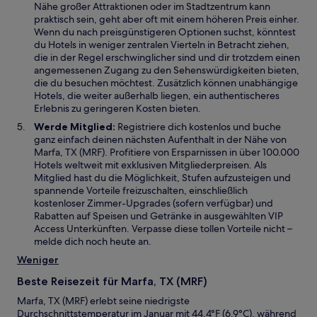
Nähe großer Attraktionen oder im Stadtzentrum kann
praktisch sein, geht aber oft mit einem höheren Preis einher.
Wenn du nach preisgünstigeren Optionen suchst, könntest
du Hotels in weniger zentralen Vierteln in Betracht ziehen,
die in der Regel erschwinglicher sind und dir trotzdem einen
angemessenen Zugang zu den Sehenswürdigkeiten bieten,
die du besuchen möchtest. Zusätzlich können unabhängige
Hotels, die weiter außerhalb liegen, ein authentischeres
Erlebnis zu geringeren Kosten bieten.
Werde Mitglied:
Registriere dich kostenlos und buche
ganz einfach deinen nächsten Aufenthalt in der Nähe von
Marfa, TX (MRF). Profitiere von Ersparnissen in über 100.000
Hotels weltweit mit exklusiven Mitgliederpreisen. Als
Mitglied hast du die Möglichkeit, Stufen aufzusteigen und
spannende Vorteile freizuschalten, einschließlich
kostenloser Zimmer-Upgrades (sofern verfügbar) und
Rabatten auf Speisen und Getränke in ausgewählten VIP
Access Unterkünften. Verpasse diese tollen Vorteile nicht –
melde dich noch heute an.
Weniger
Beste Reisezeit für Marfa, TX (MRF)
Marfa, TX (MRF) erlebt seine niedrigste
Durchschnittstemperatur im Januar mit 44,4°F (6,9°C), während