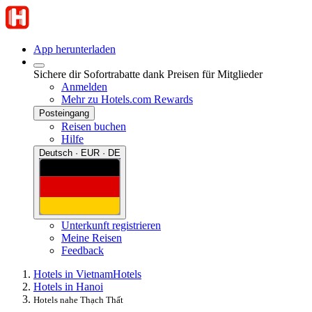
App herunterladen
Sichere dir Sofortrabatte dank Preisen für Mitglieder
Anmelden
Mehr zu Hotels.com Rewards
Posteingang
Reisen buchen
Hilfe
Deutsch · EUR · DE
Unterkunft registrieren
Meine Reisen
Feedback
Hotels in Vietnam
Hotels
Hotels in Hanoi
Hotels nahe Thạch Thất