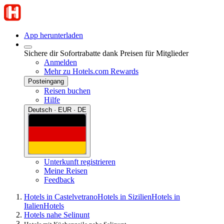
App herunterladen
Sichere dir Sofortrabatte dank Preisen für Mitglieder
Anmelden
Mehr zu Hotels.com Rewards
Posteingang
Reisen buchen
Hilfe
Deutsch · EUR · DE
Unterkunft registrieren
Meine Reisen
Feedback
Hotels in Castelvetrano
Hotels in Sizilien
Hotels in
Italien
Hotels
Hotels nahe Selinunt