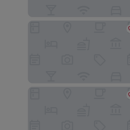
Darrington Hotel by Greene King Inns
The Grange