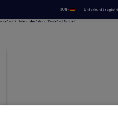
•
EUR
Unterkunft registr
Pontefract
Hotels nahe Bahnhof Pontefract Tanshelf