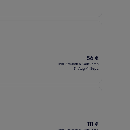
Der
56 €
Preis
inkl. Steuern & Gebühren
beträgt
31. Aug.–1. Sept.
56 €
Der
111 €
Preis