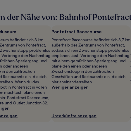
n der Nähe von: Bahnhof Pontefract
 Museum
Pontefract Racecourse
seum befindet sich 3 km
Pontefract Racecourse befindet sich 3,7 km
Zentrums von Pontefract,
außerhalb des Zentrums von Pontefract,
n Zwischenstopp problemlos
sodass sich ein Zwischenstopp problemlos
t. Verbringe den Nachmittag
einplanen lässt. Verbringe den Nachmittag
ütlichen Spaziergang und
mit einem gemütlichen Spaziergang und
en oder anderen
plane den einen oder anderen
in den zahlreichen
Zwischenstopp in den zahlreichen
 Restaurants ein, die sich
Geschäften und Restaurants ein, die sich
rreihen. Wenn du das
hier aneinanderreihen.
bot in Pontefract in vollen
Weniger anzeigen
n möchtest, plane einen
hin: Pontefract Racecourse,
re und Outlet Junction 32.
eigen
anzeigen
Unterkünfte anzeigen