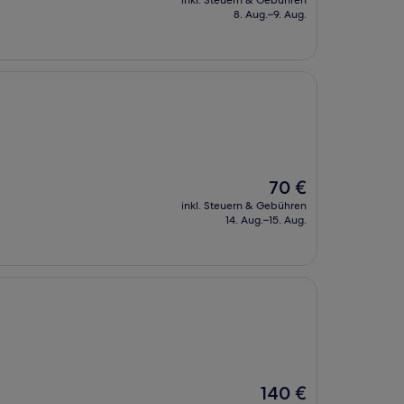
inkl. Steuern & Gebühren
beträgt
8. Aug.–9. Aug.
111 €
Der
70 €
Preis
inkl. Steuern & Gebühren
beträgt
14. Aug.–15. Aug.
70 €
Der
140 €