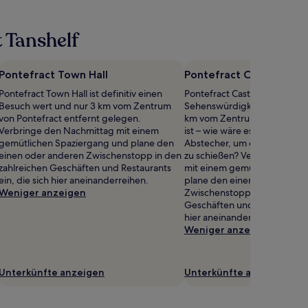
 Tanshelf
Pontefract Town Hall
Pontefract Castle
Pontefract Town Hall ist definitiv einen
Pontefract Castle ist nur eine
Besuch wert und nur 3 km vom Zentrum
Sehenswürdigkeiten der Geg
von Pontefract entfernt gelegen.
km vom Zentrum von Pontefr
Verbringe den Nachmittag mit einem
ist – wie wäre es also mit ein
gemütlichen Spaziergang und plane den
Abstecher, um ein paar Erin
einen oder anderen Zwischenstopp in den
zu schießen? Verbringe den
zahlreichen Geschäften und Restaurants
mit einem gemütlichen Spaz
ein, die sich hier aneinanderreihen.
plane den einen oder ander
Weniger anzeigen
Zwischenstopp in den zahlre
Geschäften und Restaurants e
hier aneinanderreihen.
Weniger anzeigen
Unterkünfte anzeigen
Unterkünfte anzeigen