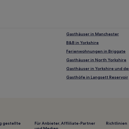
Gasthäuser in Manchester
B&B in Yorkshire
Ferienwohnungen in Briggate
Gasthäuser in North Yorkshire
Gasthäuser in Yorkshire und d
Gasthöfe in Langsett Reservoir
Gasthäuser in York
B&B in Buxton
Luxus in Burnley
Luxus in Hull
Haustierfreundliche in Buxton
g gestellte
Für Anbieter, Affliliate-Partner
Richtlinien
und Medien