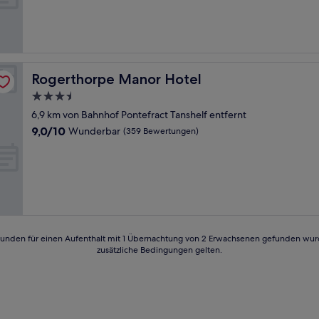
Außergewöhnlich,
(24
Bewertungen)
Rogerthorpe Manor Hotel
Rogerthorpe Manor Hotel
3.5-
Sterne-
6,9 km von Bahnhof Pontefract Tanshelf entfernt
Unterkunft
9.0
9,0/10
Wunderbar
(359 Bewertungen)
von
10,
Wunderbar,
(359
Bewertungen)
24 Stunden für einen Aufenthalt mit 1 Übernachtung von 2 Erwachsenen gefunden wu
zusätzliche Bedingungen gelten.