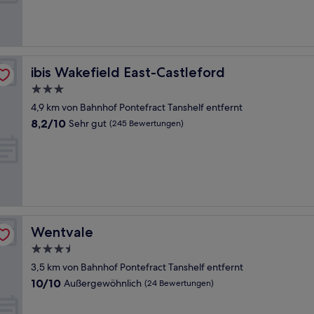
Außergewöhnlich,
(163
Bewertungen)
ibis Wakefield East-Castleford
ibis Wakefield East-Castleford
3.0-
Sterne-
4,9 km von Bahnhof Pontefract Tanshelf entfernt
Unterkunft
8.2
8,2/10
Sehr gut
(245 Bewertungen)
von
10,
Sehr
gut,
(245
Bewertungen)
Wentvale
Wentvale
3.5-
Sterne-
3,5 km von Bahnhof Pontefract Tanshelf entfernt
Unterkunft
10.0
10/10
Außergewöhnlich
(24 Bewertungen)
von
10,