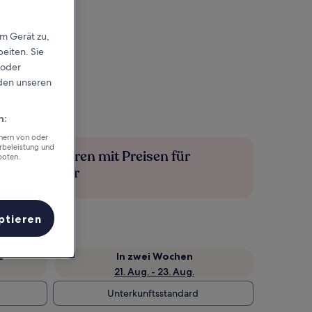
em Gerät zu,
eiten. Sie
 oder
rden unseren
n:
chern von oder
rbeleistung und
Mehr sparen mit Preisen für
boten.
Mitglieder
ptieren
e
In zwei Wochen
21. Aug. - 23. Aug.
Unterkunftsstandard