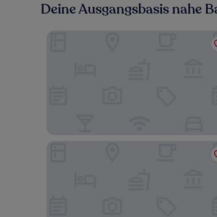
Deine Ausgangsbasis nahe Ba
Premier Inn Castleford Xscape - M62 J32
Premier Inn Pontefract North