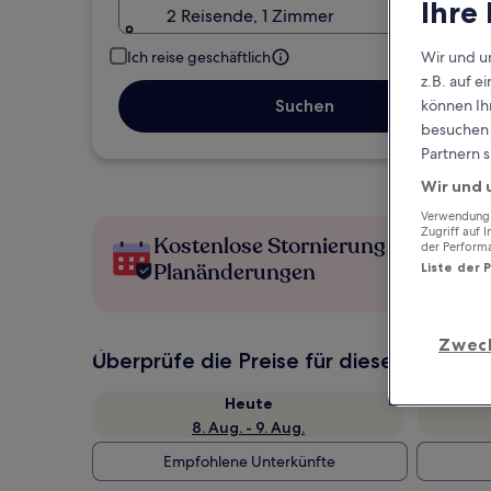
Ihre
2 Reisende, 1 Zimmer
Wir und u
Ich reise geschäftlich
z.B. auf 
können Ihr
Suchen
besuchen S
Partnern s
Wir und 
Verwendung g
Zugriff auf 
Kostenlose Stornierung bei
der Perform
Planänderungen
Liste der 
Zwec
Überprüfe die Preise für diese Daten
Heute
8. Aug. - 9. Aug.
Empfohlene Unterkünfte