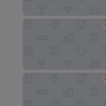
ibis Wakefield East-Castleford
Wentvale