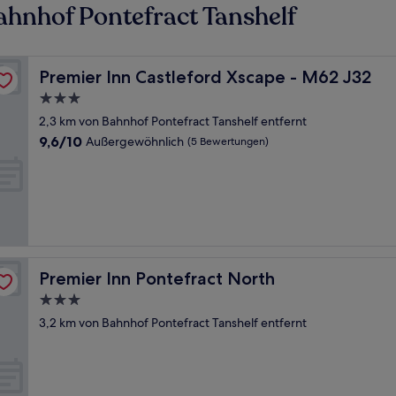
hnhof Pontefract Tanshelf
Premier Inn Castleford Xscape - M62 J32
Premier Inn Castleford Xscape - M62 J32
3.0-
Sterne-
2,3 km von Bahnhof Pontefract Tanshelf entfernt
Unterkunft
9.6
9,6/10
Außergewöhnlich
(5 Bewertungen)
von
10,
Außergewöhnlich,
(5
Bewertungen)
Premier Inn Pontefract North
Premier Inn Pontefract North
3.0-
Sterne-
3,2 km von Bahnhof Pontefract Tanshelf entfernt
Unterkunft