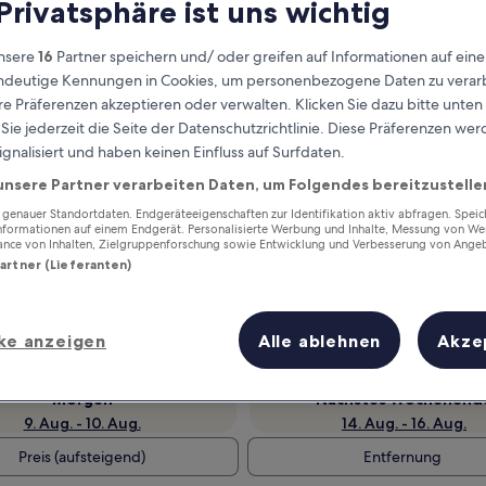
 Privatsphäre ist uns wichtig
nsere
16
Partner speichern und/ oder greifen auf Informationen auf ein
eindeutige Kennungen in Cookies, um personenbezogene Daten zu verarb
e Präferenzen akzeptieren oder verwalten. Klicken Sie dazu bitte unten
ie jederzeit die Seite der Datenschutzrichtlinie. Diese Präferenzen we
ignalisiert und haben keinen Einfluss auf Surfdaten.
unsere Partner verarbeiten Daten, um Folgendes bereitzustelle
enauer Standortdaten. Endgeräteeigenschaften zur Identifikation aktiv abfragen. Spei
Informationen auf einem Endgerät. Personalisierte Werbung und Inhalte, Messung von We
Verdiene Prämien für jede
ance von Inhalten, Zielgruppenforschung sowie Entwicklung und Verbesserung von Ange
wahrgenommene Übernachtung
Partner (Lieferanten)
ke anzeigen
Alle ablehnen
Akze
Morgen
Nächstes Wochenend
9. Aug. - 10. Aug.
14. Aug. - 16. Aug.
Preis (aufsteigend)
Entfernung