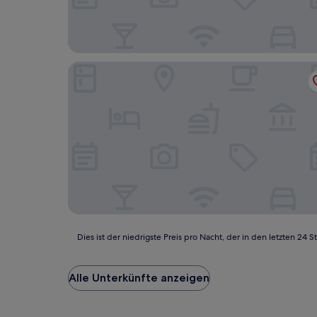
Rogerthorpe Manor Hotel
Dies
Dies ist der niedrigste Preis pro Nacht, der in den letzten 
ist
der
niedrigste
Alle Unterkünfte anzeigen
Preis
pro
Nacht,