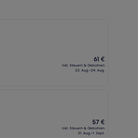
Der
61 €
Preis
inkl. Steuern & Gebühren
beträgt
23. Aug.–24. Aug.
61 €
Der
57 €
Preis
inkl. Steuern & Gebühren
beträgt
31. Aug.–1. Sept.
57 €