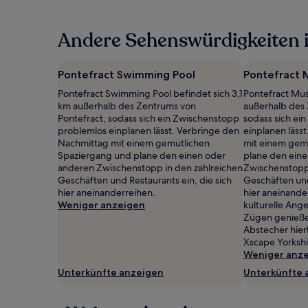
der
in
Andere Sehenswürdigkeiten i
den
letzten
24 Stunden
für
Pontefract Swimming Pool
Pontefract
einen
Pontefract Swimming Pool befindet sich 3,1
Pontefract Mu
Aufenthalt
km außerhalb des Zentrums von
außerhalb des 
mit
Pontefract, sodass sich ein Zwischenstopp
sodass sich ei
1 Übernachtung
problemlos einplanen lässt. Verbringe den
einplanen läss
von
Nachmittag mit einem gemütlichen
mit einem gem
2 Erwachsenen
Spaziergang und plane den einen oder
plane den ein
gefunden
anderen Zwischenstopp in den zahlreichen
Zwischenstopp 
wurde.
Geschäften und Restaurants ein, die sich
Geschäften und
Preise
hier aneinanderreihen.
hier aneinande
und
Weniger anzeigen
kulturelle Ange
Verfügbarkeiten
Zügen genieße
können
Abstecher hier
sich
Xscape Yorkshi
ändern.
Weniger anz
Es
können
Unterkünfte anzeigen
Unterkünfte 
zusätzliche
Bedingungen
gelten.