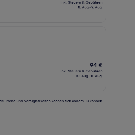
Preis
inkl. Steuern & Gebühren
beträgt
8. Aug.–9. Aug.
140 €
Der
94 €
Preis
inkl. Steuern & Gebühren
beträgt
10. Aug.–11. Aug.
94 €
rde. Preise und Verfügbarkeiten können sich ändern. Es können