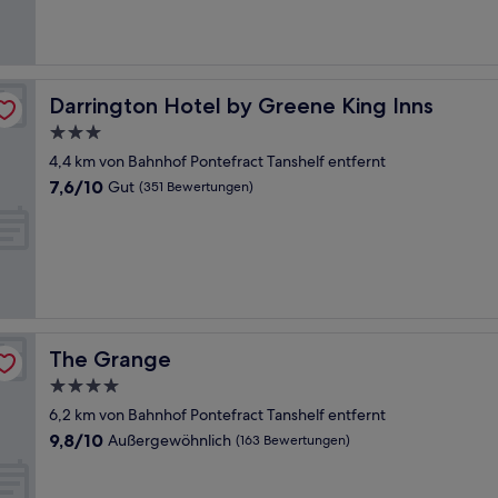
Darrington Hotel by Greene King Inns
Darrington Hotel by Greene King Inns
3.0-
Sterne-
4,4 km von Bahnhof Pontefract Tanshelf entfernt
Unterkunft
7.6
7,6/10
Gut
(351 Bewertungen)
von
10,
Gut,
(351
Bewertungen)
The Grange
The Grange
4.0-
Sterne-
6,2 km von Bahnhof Pontefract Tanshelf entfernt
Unterkunft
9.8
9,8/10
Außergewöhnlich
(163 Bewertungen)
von
10,