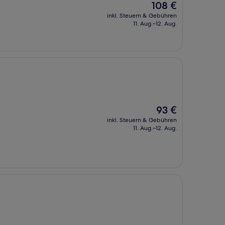
Der
108 €
Preis
inkl. Steuern & Gebühren
beträgt
11. Aug.–12. Aug.
108 €
Der
93 €
Preis
inkl. Steuern & Gebühren
beträgt
11. Aug.–12. Aug.
93 €