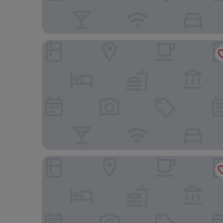
Mara Serena Safari Lodge
Kandili Camps