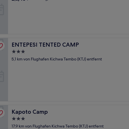
von
10,
(1
Bewertung)
ENTEPESI TENTED CAMP
ENTEPESI TENTED CAMP
3.0-
Sterne-
5,1 km von Flughafen Kichwa Tembo (KTJ) entfernt
Unterkunft
Kapoto Camp
Kapoto Camp
3.0-
Sterne-
17,9 km von Flughafen Kichwa Tembo (KTJ) entfernt