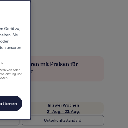
em Gerät zu,
eiten. Sie
 oder
rden unseren
n:
Mehr sparen mit Preisen für
Mitglieder
chern von oder
rbeleistung und
boten.
ptieren
e
In zwei Wochen
21. Aug. - 23. Aug.
Unterkunftsstandard