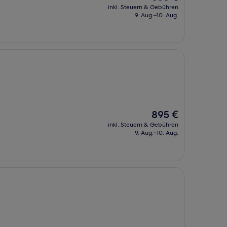
Preis
inkl. Steuern & Gebühren
beträgt
9. Aug.–10. Aug.
658 €
Der
895 €
Preis
inkl. Steuern & Gebühren
beträgt
9. Aug.–10. Aug.
895 €