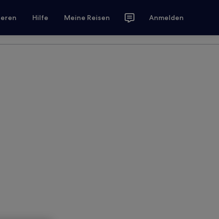
ieren
Hilfe
Meine Reisen
Anmelden