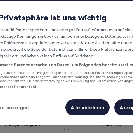
 Privatsphäre ist uns wichtig
nsere
16
Partner speichern und/ oder greifen auf Informationen auf ein
eindeutige Kennungen in Cookies, um personenbezogene Daten zu verarb
e Präferenzen akzeptieren oder verwalten. Klicken Sie dazu bitte unten
ie jederzeit die Seite der Datenschutzrichtlinie. Diese Präferenzen we
ignalisiert und haben keinen Einfluss auf Surfdaten.
unsere Partner verarbeiten Daten, um Folgendes bereitzustelle
Verdiene Prämien für jede
wahrgenommene Übernachtung
enauer Standortdaten. Endgeräteeigenschaften zur Identifikation aktiv abfragen. Spei
Informationen auf einem Endgerät. Personalisierte Werbung und Inhalte, Messung von We
ance von Inhalten, Zielgruppenforschung sowie Entwicklung und Verbesserung von Ange
Partner (Lieferanten)
ke anzeigen
Alle ablehnen
Akze
Morgen
Nächstes Wochenend
9. Aug. - 10. Aug.
14. Aug. - 16. Aug.
Preis (aufsteigend)
Entfernung