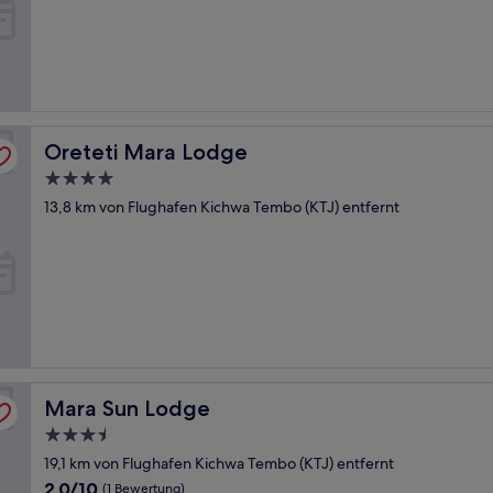
10,
(1
Bewertung)
Oreteti Mara Lodge
Oreteti Mara Lodge
4.0-
Sterne-
13,8 km von Flughafen Kichwa Tembo (KTJ) entfernt
Unterkunft
Mara Sun Lodge
Mara Sun Lodge
3.5-
Sterne-
19,1 km von Flughafen Kichwa Tembo (KTJ) entfernt
Unterkunft
2.0
2,0/10
(1 Bewertung)