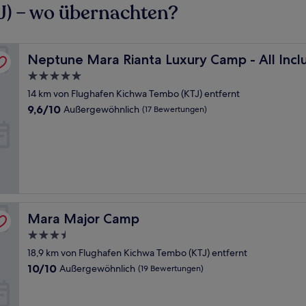
J) – wo übernachten?
Neptune Mara Rianta Luxury Camp - All Inclusive
Neptune Mara Rianta Luxury Camp - All Incl
5.0-
Sterne-
14 km von Flughafen Kichwa Tembo (KTJ) entfernt
Unterkunft
9.6
9,6/10
Außergewöhnlich
(17 Bewertungen)
von
10,
Außergewöhnlich,
(17
Bewertungen)
Mara Major Camp
Mara Major Camp
3.5-
Sterne-
18,9 km von Flughafen Kichwa Tembo (KTJ) entfernt
Unterkunft
10.0
10/10
Außergewöhnlich
(19 Bewertungen)
von
10,
Außergewöhnlich,