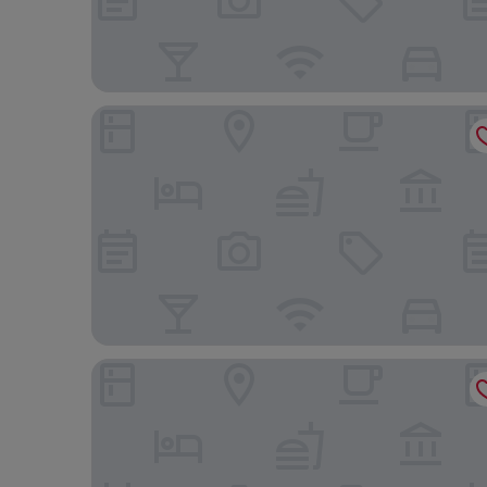
enchipai Mara Luxury Camp
Iretet Mara Lodge