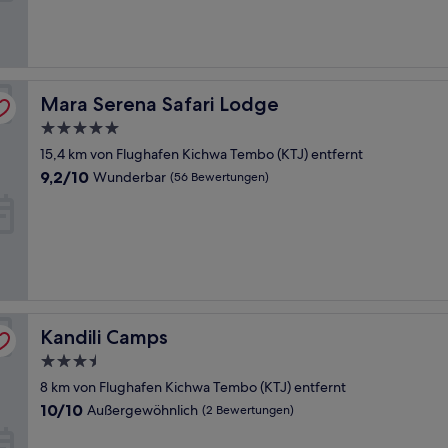
(19
Bewertungen)
Mara Serena Safari Lodge
Mara Serena Safari Lodge
5.0-
Sterne-
15,4 km von Flughafen Kichwa Tembo (KTJ) entfernt
Unterkunft
9.2
9,2/10
Wunderbar
(56 Bewertungen)
von
10,
Wunderbar,
(56
Bewertungen)
Kandili Camps
Kandili Camps
3.5-
Sterne-
8 km von Flughafen Kichwa Tembo (KTJ) entfernt
Unterkunft
10.0
10/10
Außergewöhnlich
(2 Bewertungen)
von
10,