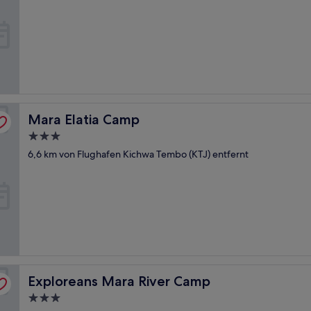
Unterkunft
Mara Elatia Camp
Mara Elatia Camp
3.0-
Sterne-
6,6 km von Flughafen Kichwa Tembo (KTJ) entfernt
Unterkunft
Exploreans Mara River Camp
Exploreans Mara River Camp
3.0-