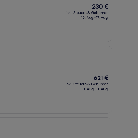
Der
230 €
Preis
inkl. Steuern & Gebühren
beträgt
16. Aug.–17. Aug.
230 €
Der
621 €
Preis
inkl. Steuern & Gebühren
beträgt
10. Aug.–11. Aug.
621 €