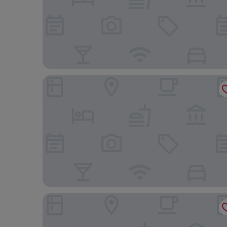
Mara Elatia Camp
Exploreans Mara River Camp