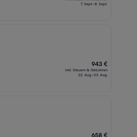
beträgt
7. Sept.–8. Sept.
839 €
Der
943 €
Preis
inkl. Steuern & Gebühren
beträgt
22. Aug.–23. Aug.
943 €
Der
658 €