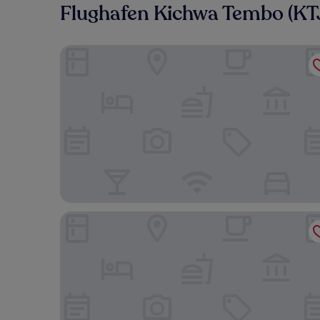
Flughafen Kichwa Tembo (KT
Neptune Mara Rianta Luxury Camp - All Inclusive
Mara Major Camp