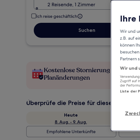
2 Reisende, 1 Zimmer
Ihre
Ich reise geschäftlich
Suchen
Wir und u
z.B. auf 
können Ihr
besuchen S
Partnern s
Wir und 
Kostenlose Stornierung bei
Planänderungen
Verwendung g
Zugriff auf 
der Perform
Liste der 
Überprüfe die Preise für diese Daten
Zwec
Heute
8. Aug. - 9. Aug.
Empfohlene Unterkünfte