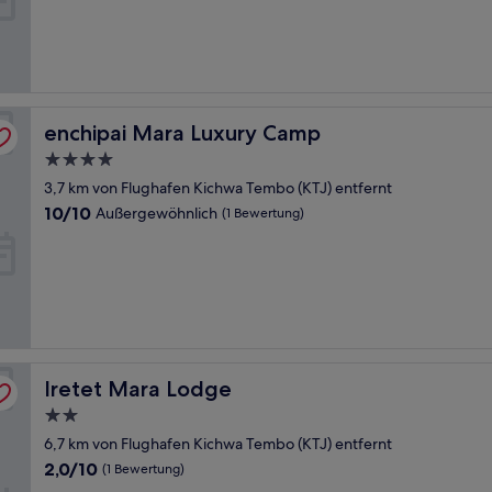
Außergewöhnlich,
(2
Bewertungen)
enchipai Mara Luxury Camp
enchipai Mara Luxury Camp
4.0-
Sterne-
3,7 km von Flughafen Kichwa Tembo (KTJ) entfernt
Unterkunft
10.0
10/10
Außergewöhnlich
(1 Bewertung)
von
10,
Außergewöhnlich,
(1
Bewertung)
Iretet Mara Lodge
Iretet Mara Lodge
2.0-
Sterne-
6,7 km von Flughafen Kichwa Tembo (KTJ) entfernt
Unterkunft
2.0
2,0/10
(1 Bewertung)
von