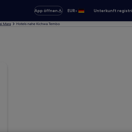
•
App öffnen
EUR
Unterkunft registr
ai Mara
Hotels nahe Kichwa Tembo