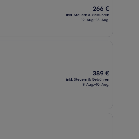
Der
266 €
Preis
inkl. Steuern & Gebühren
beträgt
12. Aug.–13. Aug.
266 €
Der
389 €
Preis
inkl. Steuern & Gebühren
beträgt
9. Aug.–10. Aug.
389 €