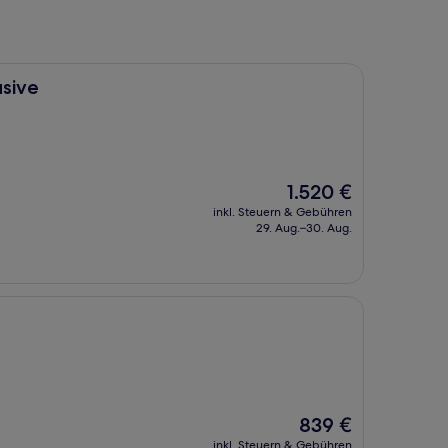
usive
Der
1.520 €
Preis
inkl. Steuern & Gebühren
beträgt
29. Aug.–30. Aug.
1.520 €
Der
839 €
Preis
inkl. Steuern & Gebühren